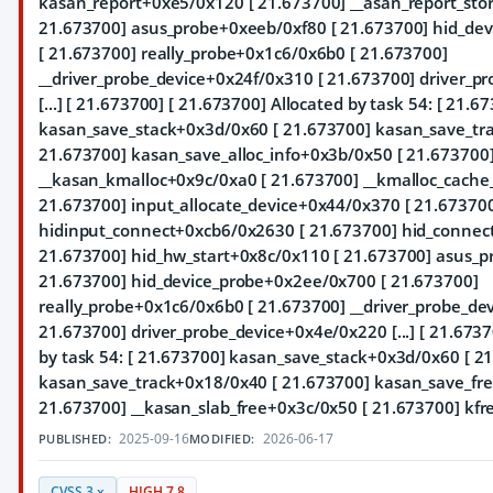
kasan_report+0xe5/0x120 [ 21.673700] __asan_report_sto
21.673700] asus_probe+0xeeb/0xf80 [ 21.673700] hid_de
[ 21.673700] really_probe+0x1c6/0x6b0 [ 21.673700]
__driver_probe_device+0x24f/0x310 [ 21.673700] driver_
[...] [ 21.673700] [ 21.673700] Allocated by task 54: [ 21.6
kasan_save_stack+0x3d/0x60 [ 21.673700] kasan_save_tr
21.673700] kasan_save_alloc_info+0x3b/0x50 [ 21.673700
__kasan_kmalloc+0x9c/0xa0 [ 21.673700] __kmalloc_cache
21.673700] input_allocate_device+0x44/0x370 [ 21.67370
hidinput_connect+0xcb6/0x2630 [ 21.673700] hid_connec
21.673700] hid_hw_start+0x8c/0x110 [ 21.673700] asus_p
21.673700] hid_device_probe+0x2ee/0x700 [ 21.673700]
really_probe+0x1c6/0x6b0 [ 21.673700] __driver_probe_de
21.673700] driver_probe_device+0x4e/0x220 [...] [ 21.6737
by task 54: [ 21.673700] kasan_save_stack+0x3d/0x60 [ 2
kasan_save_track+0x18/0x40 [ 21.673700] kasan_save_fre
21.673700] __kasan_slab_free+0x3c/0x50 [ 21.673700] kfre 
2025-09-16
2026-06-17
PUBLISHED:
MODIFIED:
CVSS 3.x
HIGH 7.8