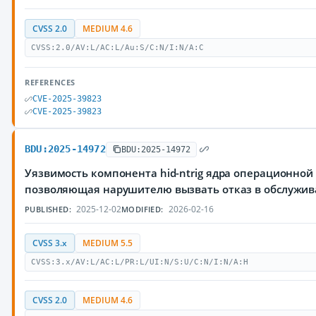
CVSS 2.0
MEDIUM 4.6
CVSS:2.0/AV:L/AC:L/Au:S/C:N/I:N/A:C
REFERENCES
CVE-2025-39823
CVE-2025-39823
BDU:2025-14972
BDU:2025-14972
Уязвимость компонента hid-ntrig ядра операционной 
позволяющая нарушителю вызвать отказ в обслужи
2025-12-02
2026-02-16
PUBLISHED:
MODIFIED:
CVSS 3.x
MEDIUM 5.5
CVSS:3.x/AV:L/AC:L/PR:L/UI:N/S:U/C:N/I:N/A:H
CVSS 2.0
MEDIUM 4.6