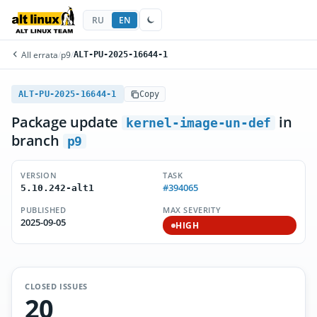
RU
EN
All errata
/
p9
/
ALT-PU-2025-16644-1
ALT-PU-2025-16644-1
Copy
Package update
in
kernel-image-un-def
branch
p9
VERSION
TASK
#394065
5.10.242-alt1
PUBLISHED
MAX SEVERITY
2025-09-05
HIGH
CLOSED ISSUES
20