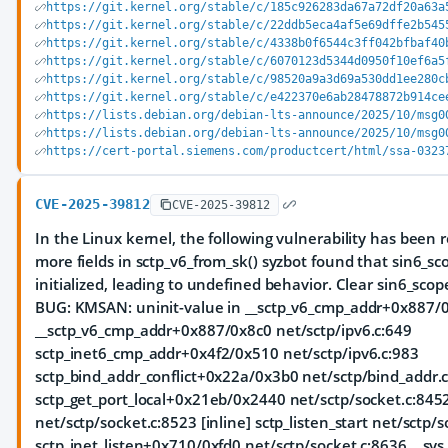
https://git.kernel.org/stable/c/185c926283da67a72df20a63a
https://git.kernel.org/stable/c/22ddb5eca4af5e69dffe2b545
https://git.kernel.org/stable/c/4338b0f6544c3ff042bfbaf40
https://git.kernel.org/stable/c/6070123d5344d0950f10ef6a5
https://git.kernel.org/stable/c/98520a9a3d69a530dd1ee280c
https://git.kernel.org/stable/c/e422370e6ab28478872b914ce
https://lists.debian.org/debian-lts-announce/2025/10/msg0
https://lists.debian.org/debian-lts-announce/2025/10/msg0
https://cert-portal.siemens.com/productcert/html/ssa-0323
CVE-2025-39812
CVE-2025-39812
In the Linux kernel, the following vulnerability has been re
more fields in sctp_v6_from_sk() syzbot found that sin6_sc
initialized, leading to undefined behavior. Clear sin6_scop
BUG: KMSAN: uninit-value in __sctp_v6_cmp_addr+0x887/0
__sctp_v6_cmp_addr+0x887/0x8c0 net/sctp/ipv6.c:649
sctp_inet6_cmp_addr+0x4f2/0x510 net/sctp/ipv6.c:983
sctp_bind_addr_conflict+0x22a/0x3b0 net/sctp/bind_addr.
sctp_get_port_local+0x21eb/0x2440 net/sctp/socket.c:8452
net/sctp/socket.c:8523 [inline] sctp_listen_start net/sctp/s
sctp_inet_listen+0x710/0xfd0 net/sctp/socket.c:8636 __sys