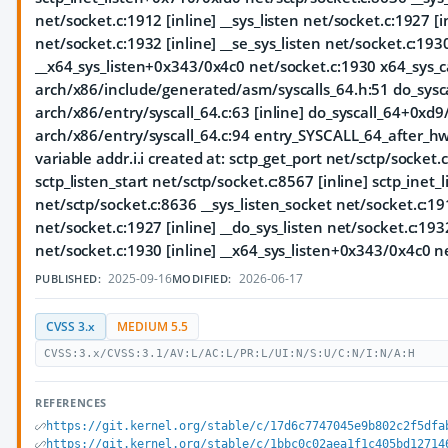
net/socket.c:1912 [inline] __sys_listen net/socket.c:1927 [i
net/socket.c:1932 [inline] __se_sys_listen net/socket.c:1930
__x64_sys_listen+0x343/0x4c0 net/socket.c:1930 x64_sys_
arch/x86/include/generated/asm/syscalls_64.h:51 do_sysc
arch/x86/entry/syscall_64.c:63 [inline] do_syscall_64+0xd
arch/x86/entry/syscall_64.c:94 entry_SYSCALL_64_after_
variable addr.i.i created at: sctp_get_port net/sctp/socket.c
sctp_listen_start net/sctp/socket.c:8567 [inline] sctp_inet
net/sctp/socket.c:8636 __sys_listen_socket net/socket.c:191
net/socket.c:1927 [inline] __do_sys_listen net/socket.c:1932
net/socket.c:1930 [inline] __x64_sys_listen+0x343/0x4c0 n
2025-09-16
2026-06-17
PUBLISHED:
MODIFIED:
CVSS 3.x
MEDIUM 5.5
CVSS:3.x/CVSS:3.1/AV:L/AC:L/PR:L/UI:N/S:U/C:N/I:N/A:H
REFERENCES
https://git.kernel.org/stable/c/17d6c7747045e9b802c2f5dfa
https://git.kernel.org/stable/c/1bbc0c02aea1f1c405bd12714