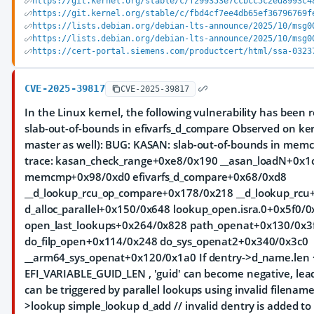
https://git.kernel.org/stable/c/f299353e7ccbcc5c2ed8993c4
https://git.kernel.org/stable/c/fbd4cf7ee4db65ef36796769f
https://lists.debian.org/debian-lts-announce/2025/10/msg0
https://lists.debian.org/debian-lts-announce/2025/10/msg0
https://cert-portal.siemens.com/productcert/html/ssa-0323
CVE-2025-39817
CVE-2025-39817
In the Linux kernel, the following vulnerability has been re
slab-out-of-bounds in efivarfs_d_compare Observed on ker
master as well): BUG: KASAN: slab-out-of-bounds in mem
trace: kasan_check_range+0xe8/0x190 __asan_loadN+0x1
memcmp+0x98/0xd0 efivarfs_d_compare+0x68/0xd8
__d_lookup_rcu_op_compare+0x178/0x218 __d_lookup_rcu
d_alloc_parallel+0x150/0x648 lookup_open.isra.0+0x5f0/
open_last_lookups+0x264/0x828 path_openat+0x130/0x3
do_filp_open+0x114/0x248 do_sys_openat2+0x340/0x3c0
__arm64_sys_openat+0x120/0x1a0 If dentry->d_name.len 
EFI_VARIABLE_GUID_LEN , 'guid' can become negative, lead
can be triggered by parallel lookups using invalid filenam
>lookup simple_lookup d_add // invalid dentry is added to