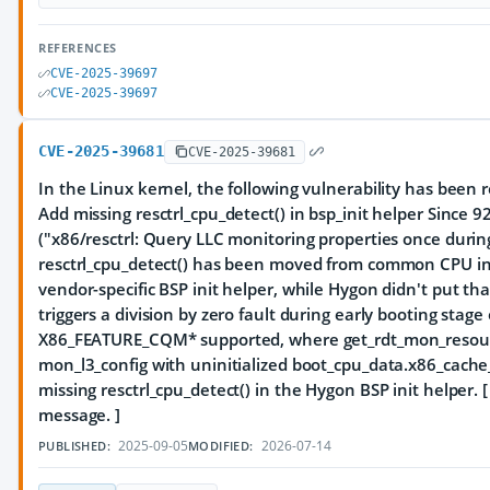
REFERENCES
CVE-2025-39697
CVE-2025-39697
CVE-2025-39681
CVE-2025-39681
In the Linux kernel, the following vulnerability has been
Add missing resctrl_cpu_detect() in bsp_init helper Since
("x86/resctrl: Query LLC monitoring properties once durin
resctrl_cpu_detect() has been moved from common CPU init
vendor-specific BSP init helper, while Hygon didn't put that
triggers a division by zero fault during early booting stag
X86_FEATURE_CQM* supported, where get_rdt_mon_resource
mon_l3_config with uninitialized boot_cpu_data.x86_cache
missing resctrl_cpu_detect() in the Hygon BSP init helper.
message. ]
2025-09-05
2026-07-14
PUBLISHED:
MODIFIED: