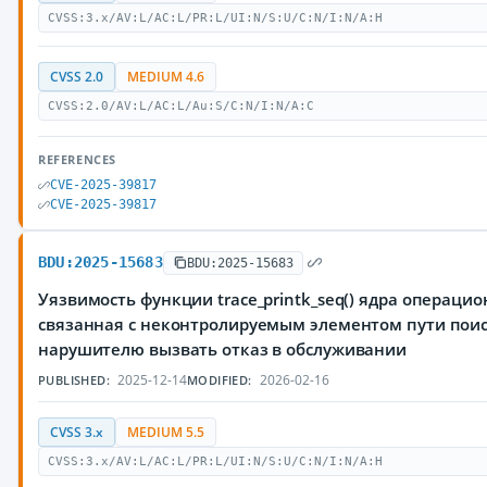
CVSS:3.x/AV:L/AC:L/PR:L/UI:N/S:U/C:N/I:N/A:H
CVSS 2.0
MEDIUM 4.6
CVSS:2.0/AV:L/AC:L/Au:S/C:N/I:N/A:C
REFERENCES
CVE-2025-39817
CVE-2025-39817
BDU:2025-15683
BDU:2025-15683
Уязвимость функции trace_printk_seq() ядра операцио
связанная с неконтролируемым элементом пути пои
нарушителю вызвать отказ в обслуживании
2025-12-14
2026-02-16
PUBLISHED:
MODIFIED:
CVSS 3.x
MEDIUM 5.5
CVSS:3.x/AV:L/AC:L/PR:L/UI:N/S:U/C:N/I:N/A:H