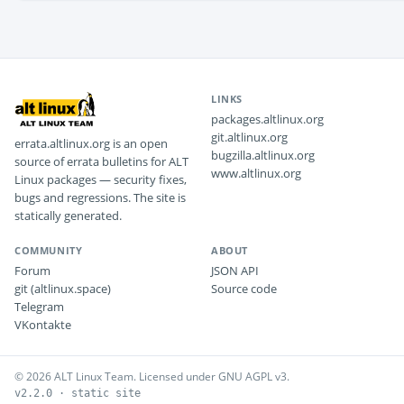
LINKS
packages.altlinux.org
git.altlinux.org
errata.altlinux.org is an open
bugzilla.altlinux.org
source of errata bulletins for ALT
www.altlinux.org
Linux packages — security fixes,
bugs and regressions. The site is
statically generated.
COMMUNITY
ABOUT
Forum
JSON API
git (altlinux.space)
Source code
Telegram
VKontakte
© 2026 ALT Linux Team. Licensed under GNU AGPL v3.
v2.2.0 · static site