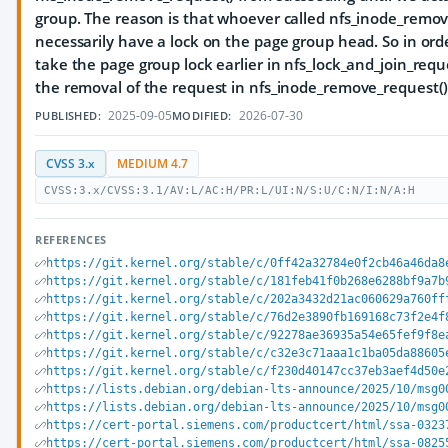
group. The reason is that whoever called nfs_inode_remov
necessarily have a lock on the page group head. So in order
take the page group lock earlier in nfs_lock_and_join_reque
the removal of the request in nfs_inode_remove_request()
2025-09-05
2026-07-30
PUBLISHED:
MODIFIED:
CVSS 3.x
MEDIUM 4.7
CVSS:3.x/CVSS:3.1/AV:L/AC:H/PR:L/UI:N/S:U/C:N/I:N/A:H
REFERENCES
https://git.kernel.org/stable/c/0ff42a32784e0f2cb46a46da8
https://git.kernel.org/stable/c/181feb41f0b268e6288bf9a7b
https://git.kernel.org/stable/c/202a3432d21ac060629a760ff
https://git.kernel.org/stable/c/76d2e3890fb169168c73f2e4f
https://git.kernel.org/stable/c/92278ae36935a54e65fef9f8e
https://git.kernel.org/stable/c/c32e3c71aaa1c1ba05da88605
https://git.kernel.org/stable/c/f230d40147cc37eb3aef4d50e
https://lists.debian.org/debian-lts-announce/2025/10/msg0
https://lists.debian.org/debian-lts-announce/2025/10/msg0
https://cert-portal.siemens.com/productcert/html/ssa-0323
https://cert-portal.siemens.com/productcert/html/ssa-0825