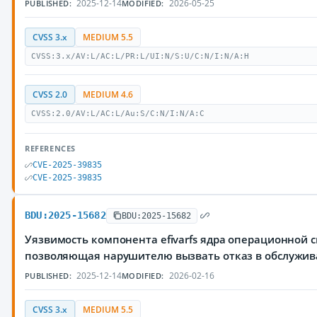
2025-12-14
2026-05-25
PUBLISHED:
MODIFIED:
CVSS 3.x
MEDIUM 5.5
CVSS:3.x/AV:L/AC:L/PR:L/UI:N/S:U/C:N/I:N/A:H
CVSS 2.0
MEDIUM 4.6
CVSS:2.0/AV:L/AC:L/Au:S/C:N/I:N/A:C
REFERENCES
CVE-2025-39835
CVE-2025-39835
BDU:2025-15682
BDU:2025-15682
Уязвимость компонента efivarfs ядра операционной с
позволяющая нарушителю вызвать отказ в обслужи
2025-12-14
2026-02-16
PUBLISHED:
MODIFIED:
CVSS 3.x
MEDIUM 5.5