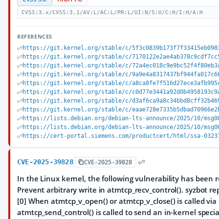
CVSS:3.x/CVSS:3.1/AV:L/AC:L/PR:L/UI:N/S:U/C:H/I:H/A:H
REFERENCES
https://git.kernel.org/stable/c/5f3c0839b173f7f33415eb098
https://git.kernel.org/stable/c/7170122e2ae4ab378c9cdf7cc
https://git.kernel.org/stable/c/72a4ec018c9e9bc52f4f80eb3
https://git.kernel.org/stable/c/9a9e4a8317437bf944fa017c6
https://git.kernel.org/stable/c/a8ca8fe7f516d27ece3afb995
https://git.kernel.org/stable/c/c0d77e3441a92d0b4958193c9
https://git.kernel.org/stable/c/d3af6ca9a8c34bbd8cff32b46
https://git.kernel.org/stable/c/eaae728e7335b5dbad70966e2
https://lists.debian.org/debian-lts-announce/2025/10/msg0
https://lists.debian.org/debian-lts-announce/2025/10/msg0
https://cert-portal.siemens.com/productcert/html/ssa-0323
CVE-2025-39828
CVE-2025-39828
In the Linux kernel, the following vulnerability has been 
Prevent arbitrary write in atmtcp_recv_control(). syzbot re
[0] When atmtcp_v_open() or atmtcp_v_close() is called via 
atmtcp_send_control() is called to send an in-kernel spec