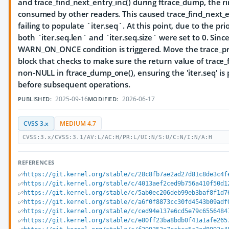
and trace_find_next_entry_inc() during ftrace_dump, the r
consumed by other readers. This caused trace_find_next_e
failing to populate `iter.seq`. At this point, due to the pri
both `iter.seq.len` and `iter.seq.size` were set to 0. Sinc
WARN_ON_ONCE condition is triggered. Move the trace_prin
block that checks to make sure the return value of trace_f
non-NULL in ftrace_dump_one(), ensuring the 'iter.seq' is
before subsequent operations.
2025-09-16
2026-06-17
PUBLISHED:
MODIFIED:
CVSS 3.x
MEDIUM 4.7
CVSS:3.x/CVSS:3.1/AV:L/AC:H/PR:L/UI:N/S:U/C:N/I:N/A:H
REFERENCES
https://git.kernel.org/stable/c/28c8fb7ae2ad27d81c8de3c4f
https://git.kernel.org/stable/c/4013aef2ced9b756a410f50d1
https://git.kernel.org/stable/c/5ab0ec206deb99eb3baf8f1d7
https://git.kernel.org/stable/c/a6f0f8873cc30fd4543b09adf
https://git.kernel.org/stable/c/ced94e137e6cd5e79c6556484
https://git.kernel.org/stable/c/e80ff23ba8bdb0f41a1afe265