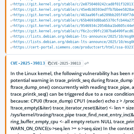
https://git.kernel.org/stable/c/2e8750469242cad8f01f32013
https://git.kernel.org/stable/c/45e4b36593edffb7bbee5828a
https://git.kernel.org/stable/c/463aa96fca6209bb205f49f7d
https://git.kernel.org/stable/c/65b4693d8bab5370cfcb44a27
https://git.kernel.org/stable/c/9546934c2054bba1bd605c44e
https://git.kernel.org/stable/c/f6c2cc99fc2387ba6499facd6
https://lists.debian.org/debian-lts-announce/2025/10/msg0
https://lists.debian.org/debian-lts-announce/2025/10/msg0
https://cert-portal.siemens.com/productcert/html/ssa-0323
CVE-2025-39813
CVE-2025-39813
In the Linux kernel, the following vulnerability has been re
potential warning in trace_printk_seq during ftrace_dump
ftrace_dump_one() concurrently with reading trace_pipe
trace_printk_seq() can be triggered due to a race condition
because: CPU0 (ftrace_dump) CPU1 (reader) echo z > /proc
!trace_empty(&iter) trace_iterator_reset(&iter) <- len = size
/sys/kernel/tracing/trace_pipe trace_find_next_entry_inc(&
ring_buffer_empty_cpu <- all empty return NULL trace_prin
WARN_ON_ONCE(s->seq.len >= s->seq.size) In the context