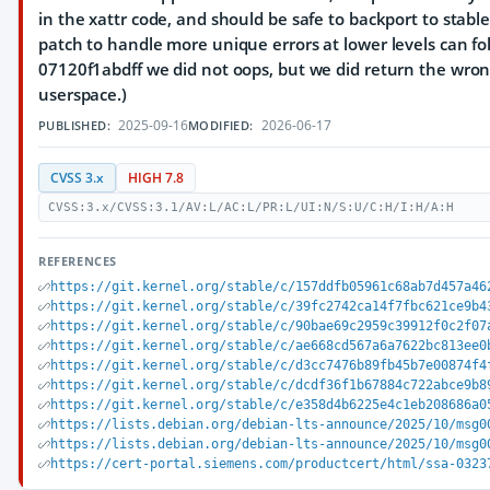
in the xattr code, and should be safe to backport to stable
patch to handle more unique errors at lower levels can foll
07120f1abdff we did not oops, but we did return the wron
userspace.)
2025-09-16
2026-06-17
PUBLISHED:
MODIFIED:
CVSS 3.x
HIGH 7.8
CVSS:3.x/CVSS:3.1/AV:L/AC:L/PR:L/UI:N/S:U/C:H/I:H/A:H
REFERENCES
https://git.kernel.org/stable/c/157ddfb05961c68ab7d457a46
https://git.kernel.org/stable/c/39fc2742ca14f7fbc621ce9b4
https://git.kernel.org/stable/c/90bae69c2959c39912f0c2f07
https://git.kernel.org/stable/c/ae668cd567a6a7622bc813ee0
https://git.kernel.org/stable/c/d3cc7476b89fb45b7e00874f4
https://git.kernel.org/stable/c/dcdf36f1b67884c722abce9b8
https://git.kernel.org/stable/c/e358d4b6225e4c1eb208686a0
https://lists.debian.org/debian-lts-announce/2025/10/msg0
https://lists.debian.org/debian-lts-announce/2025/10/msg0
https://cert-portal.siemens.com/productcert/html/ssa-0323