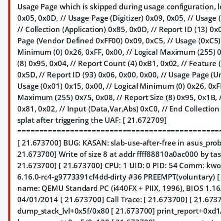
Usage Page which is skipped during usage configuration, l
0x05, 0x0D, // Usage Page (Digitizer) 0x09, 0x05, // Usage
// Collection (Application) 0x85, 0x0D, // Report ID (13) 0x
Page (Vendor Defined 0xFF00) 0x09, 0xC5, // Usage (0xC5) 
Minimum (0) 0x26, 0xFF, 0x00, // Logical Maximum (255) 0x
(8) 0x95, 0x04, // Report Count (4) 0xB1, 0x02, // Feature 
0x5D, // Report ID (93) 0x06, 0x00, 0x00, // Usage Page (U
Usage (0x01) 0x15, 0x00, // Logical Minimum (0) 0x26, 0xFF
Maximum (255) 0x75, 0x08, // Report Size (8) 0x95, 0x1B, 
0x81, 0x02, // Input (Data,Var,Abs) 0xC0, // End Collectio
splat after triggering the UAF: [ 21.672709]
==============================================
[ 21.673700] BUG: KASAN: slab-use-after-free in asus_pro
21.673700] Write of size 8 at addr ffff88810a0ac000 by ta
21.673700] [ 21.673700] CPU: 1 UID: 0 PID: 54 Comm: kwo
6.16.0-rc4-g9773391cf4dd-dirty #36 PREEMPT(voluntary) 
name: QEMU Standard PC (i440FX + PIIX, 1996), BIOS 1.16
04/01/2014 [ 21.673700] Call Trace: [ 21.673700]
[ 21.673
dump_stack_lvl+0x5f/0x80 [ 21.673700] print_report+0xd1