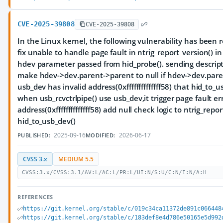
CVE-2025-39808
CVE-2025-39808
In the Linux kernel, the following vulnerability has been r
fix unable to handle page fault in ntrig_report_version() in
hdev parameter passed from hid_probe(). sending descript
make hdev->dev.parent->parent to null if hdev->dev.paren
usb_dev has invalid address(0xffffffffffffff58) that hid_to
when usb_rcvctrlpipe() use usb_dev,it trigger page fault err
address(0xffffffffffffff58) add null check logic to ntrig_repo
hid_to_usb_dev()
2025-09-16
2026-06-17
PUBLISHED:
MODIFIED:
CVSS 3.x
MEDIUM 5.5
CVSS:3.x/CVSS:3.1/AV:L/AC:L/PR:L/UI:N/S:U/C:N/I:N/A:H
REFERENCES
https://git.kernel.org/stable/c/019c34ca11372de891c066448
https://git.kernel.org/stable/c/183def8e4d786e50165e5d992