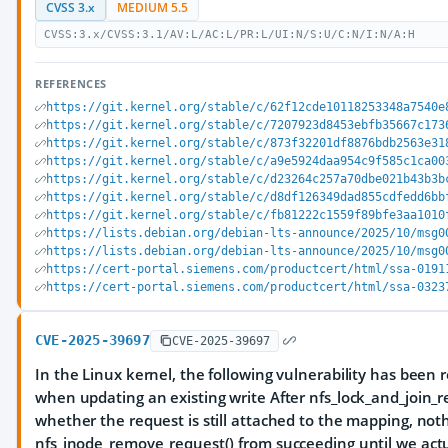
CVSS 3.x
MEDIUM 5.5
CVSS:3.x/CVSS:3.1/AV:L/AC:L/PR:L/UI:N/S:U/C:N/I:N/A:H
REFERENCES
https://git.kernel.org/stable/c/62f12cde10118253348a7540e
https://git.kernel.org/stable/c/7207923d8453ebfb35667c173
https://git.kernel.org/stable/c/873f32201df8876bdb2563e31
https://git.kernel.org/stable/c/a9e5924daa954c9f585c1ca00
https://git.kernel.org/stable/c/d23264c257a70dbe021b43b3b
https://git.kernel.org/stable/c/d8df126349dad855cdfedd6bb
https://git.kernel.org/stable/c/fb81222c1559f89bfe3aa1010
https://lists.debian.org/debian-lts-announce/2025/10/msg0
https://lists.debian.org/debian-lts-announce/2025/10/msg0
https://cert-portal.siemens.com/productcert/html/ssa-0191
https://cert-portal.siemens.com/productcert/html/ssa-0323
CVE-2025-39697
CVE-2025-39697
In the Linux kernel, the following vulnerability has been r
when updating an existing write After nfs_lock_and_join_re
whether the request is still attached to the mapping, noth
nfs_inode_remove_request() from succeeding until we actu