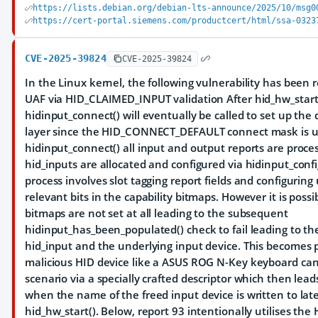
https://lists.debian.org/debian-lts-announce/2025/10/msg0
https://cert-portal.siemens.com/productcert/html/ssa-0323
CVE-2025-39824
CVE-2025-39824
In the Linux kernel, the following vulnerability has been r
UAF via HID_CLAIMED_INPUT validation After hid_hw_start()
hidinput_connect() will eventually be called to set up the 
layer since the HID_CONNECT_DEFAULT connect mask is u
hidinput_connect() all input and output reports are proc
hid_inputs are allocated and configured via hidinput_confi
process involves slot tagging report fields and configuring
relevant bits in the capability bitmaps. However it is possi
bitmaps are not set at all leading to the subsequent
hidinput_has_been_populated() check to fail leading to the
hid_input and the underlying input device. This becomes
malicious HID device like a ASUS ROG N-Key keyboard can
scenario via a specially crafted descriptor which then leads
when the name of the freed input device is written to late
hid_hw_start(). Below, report 93 intentionally utilises t