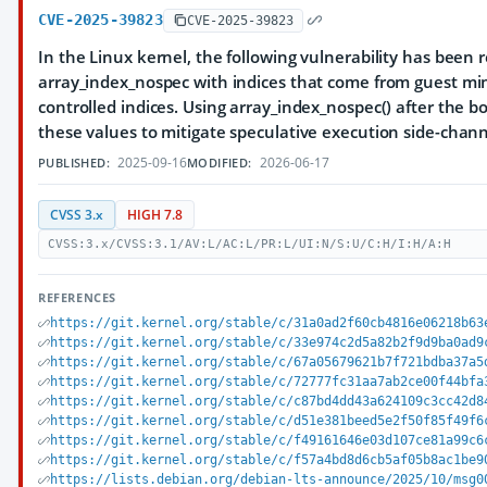
CVE-2025-39823
CVE-2025-39823
In the Linux kernel, the following vulnerability has been 
array_index_nospec with indices that come from guest min
controlled indices. Using array_index_nospec() after the 
these values to mitigate speculative execution side-chann
2025-09-16
2026-06-17
PUBLISHED:
MODIFIED:
CVSS 3.x
HIGH 7.8
CVSS:3.x/CVSS:3.1/AV:L/AC:L/PR:L/UI:N/S:U/C:H/I:H/A:H
REFERENCES
https://git.kernel.org/stable/c/31a0ad2f60cb4816e06218b63
https://git.kernel.org/stable/c/33e974c2d5a82b2f9d9ba0ad9
https://git.kernel.org/stable/c/67a05679621b7f721bdba37a5
https://git.kernel.org/stable/c/72777fc31aa7ab2ce00f44bfa
https://git.kernel.org/stable/c/c87bd4dd43a624109c3cc42d8
https://git.kernel.org/stable/c/d51e381beed5e2f50f85f49f6
https://git.kernel.org/stable/c/f49161646e03d107ce81a99c6
https://git.kernel.org/stable/c/f57a4bd8d6cb5af05b8ac1be9
https://lists.debian.org/debian-lts-announce/2025/10/msg0