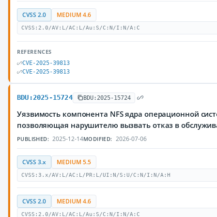
CVSS 2.0
MEDIUM 4.6
CVSS:2.0/AV:L/AC:L/Au:S/C:N/I:N/A:C
REFERENCES
CVE-2025-39813
CVE-2025-39813
BDU:2025-15724
BDU:2025-15724
Уязвимость компонента NFS ядра операционной сист
позволяющая нарушителю вызвать отказ в обслужи
2025-12-14
2026-07-06
PUBLISHED:
MODIFIED:
CVSS 3.x
MEDIUM 5.5
CVSS:3.x/AV:L/AC:L/PR:L/UI:N/S:U/C:N/I:N/A:H
CVSS 2.0
MEDIUM 4.6
CVSS:2.0/AV:L/AC:L/Au:S/C:N/I:N/A:C