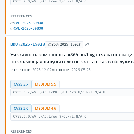
CVSS:2.0/AV:L/AC:L/Au:S/C:N/I:N/A:C
REFERENCES
CVE-2025-39808
CVE-2025-39808
BDU:2025-15028
BDU:2025-15028
Уязвимость компонента x86/cpu/hygon ядра операцио
позволяющая нарушителю вызвать отказ в обслужи
2025-12-02
2026-05-25
PUBLISHED:
MODIFIED:
CVSS 3.x
MEDIUM 5.5
CVSS:3.x/AV:L/AC:L/PR:L/UI:N/S:U/C:N/I:N/A:H
CVSS 2.0
MEDIUM 4.6
CVSS:2.0/AV:L/AC:L/Au:S/C:N/I:N/A:C
REFERENCES