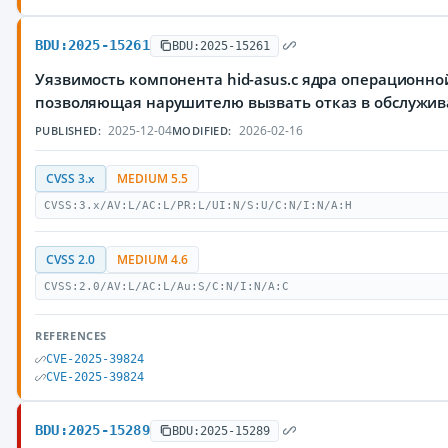
BDU:2025-15261
BDU:2025-15261
Уязвимость компонента hid-asus.c ядра операционной
позволяющая нарушителю вызвать отказ в обслужи
2025-12-04
2026-02-16
PUBLISHED:
MODIFIED:
CVSS 3.x
MEDIUM 5.5
CVSS:3.x/AV:L/AC:L/PR:L/UI:N/S:U/C:N/I:N/A:H
CVSS 2.0
MEDIUM 4.6
CVSS:2.0/AV:L/AC:L/Au:S/C:N/I:N/A:C
REFERENCES
CVE-2025-39824
CVE-2025-39824
BDU:2025-15289
BDU:2025-15289