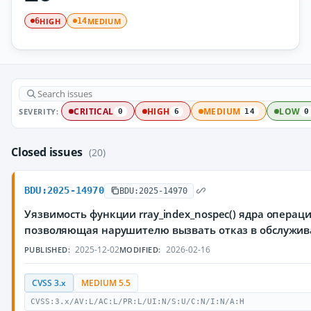
HIGH
MEDIUM
6
14
SEVERITY:
CRITICAL
HIGH
MEDIUM
LOW
0
6
14
0
Closed issues
(20)
BDU:2025-14970
BDU:2025-14970
Уязвимость функции rray_index_nospec() ядра операц
позволяющая нарушителю вызвать отказ в обслужи
2025-12-02
2026-02-16
PUBLISHED:
MODIFIED:
CVSS 3.x
MEDIUM 5.5
CVSS:3.x/AV:L/AC:L/PR:L/UI:N/S:U/C:N/I:N/A:H