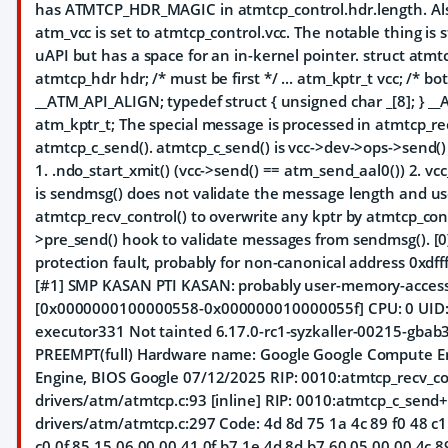
has ATMTCP_HDR_MAGIC in atmtcp_control.hdr.length. Also
atm_vcc is set to atmtcp_control.vcc. The notable thing is 
uAPI but has a space for an in-kernel pointer. struct atmtc
atmtcp_hdr hdr; /* must be first */ ... atm_kptr_t vcc; /* both
__ATM_API_ALIGN; typedef struct { unsigned char _[8]; } 
atm_kptr_t; The special message is processed in atmtcp_rec
atmtcp_c_send(). atmtcp_c_send() is vcc->dev->ops->send()
1. .ndo_start_xmit() (vcc->send() == atm_send_aal0()) 2. 
is sendmsg() does not validate the message length and u
atmtcp_recv_control() to overwrite any kptr by atmtcp_cont
>pre_send() hook to validate messages from sendmsg(). [0
protection fault, probably for non-canonical address 0xd
[#1] SMP KASAN PTI KASAN: probably user-memory-access
[0x0000000100000558-0x000000010000055f] CPU: 0 UID: 
executor331 Not tainted 6.17.0-rc1-syzkaller-00215-gba
PREEMPT(full) Hardware name: Google Google Compute 
Engine, BIOS Google 07/12/2025 RIP: 0010:atmtcp_recv_co
drivers/atm/atmtcp.c:93 [inline] RIP: 0010:atmtcp_c_sen
drivers/atm/atmtcp.c:297 Code: 4d 8d 75 1a 4c 89 f0 48 c1
c0 0f 85 15 06 00 00 41 0f b7 1e 4d 8d b7 60 05 00 00 4c 8