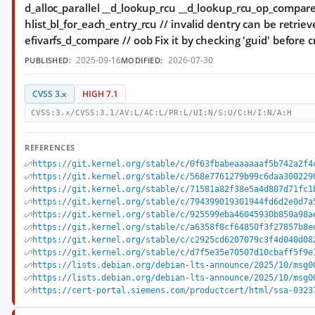
d_alloc_parallel __d_lookup_rcu __d_lookup_rcu_op_compar
hlist_bl_for_each_entry_rcu // invalid dentry can be retri
efivarfs_d_compare // oob Fix it by checking 'guid' before 
2025-09-16
2026-07-30
PUBLISHED:
MODIFIED:
CVSS 3.x
HIGH 7.1
CVSS:3.x/CVSS:3.1/AV:L/AC:L/PR:L/UI:N/S:U/C:H/I:N/A:H
REFERENCES
https://git.kernel.org/stable/c/0f63fbabeaaaaaaf5b742a2f4
https://git.kernel.org/stable/c/568e7761279b99c6daa300229
https://git.kernel.org/stable/c/71581a82f38e5a4d807d71fc1
https://git.kernel.org/stable/c/794399019301944fd6d2e0d7a
https://git.kernel.org/stable/c/925599eba46045930b850a98a
https://git.kernel.org/stable/c/a6358f8cf64850f3f27857b8e
https://git.kernel.org/stable/c/c2925cd6207079c3f4d040d08
https://git.kernel.org/stable/c/d7f5e35e70507d10cbaff5f9e
https://lists.debian.org/debian-lts-announce/2025/10/msg0
https://lists.debian.org/debian-lts-announce/2025/10/msg0
https://cert-portal.siemens.com/productcert/html/ssa-0323