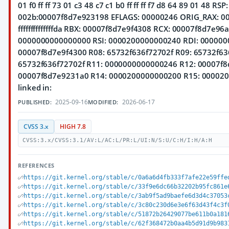
01 f0 ff ff 73 01 c3 48 c7 c1 b0 ff ff ff f7 d8 64 89 01 48 RSP:
002b:00007f8d7e923198 EFLAGS: 00000246 ORIG_RAX: 0
ffffffffffffffda RBX: 00007f8d7e9f4308 RCX: 00007f8d7e96
0000000000000000 RSI: 0000200000000240 RDI: 000000
00007f8d7e9f4300 R08: 65732f636f72702f R09: 65732f63
65732f636f72702f R11: 0000000000000246 R12: 00007f8
00007f8d7e9231a0 R14: 0000200000000200 R15: 0000
linked in:
2025-09-16
2026-06-17
PUBLISHED:
MODIFIED:
CVSS 3.x
HIGH 7.8
CVSS:3.x/CVSS:3.1/AV:L/AC:L/PR:L/UI:N/S:U/C:H/I:H/A:H
REFERENCES
https://git.kernel.org/stable/c/0a6a6d4fb333f7afe22e59ffe
https://git.kernel.org/stable/c/33f9e6dc66b32202b95fc861e
https://git.kernel.org/stable/c/3ab9f5ad9baefe6d3d4c37053
https://git.kernel.org/stable/c/3c80c230d6e3e6f63d43f4c3f
https://git.kernel.org/stable/c/51872b26429077be611b0a181
https://git.kernel.org/stable/c/62f368472b0aa4b5d91d9b983