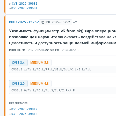
CVE-2025-39681
CVE-2025-39681
BDU:2025-15252
BDU:2025-15252
Уязвимость функции sctp_v6_from_sk() ядра операцио
позволяющая нарушителю оказать воздействие на к
целостность и доступность защищаемой информаци
2025-12-04
2026-02-15
PUBLISHED:
MODIFIED:
CVSS 3.x
MEDIUM 5.3
CVSS:3.x/AV:L/AC:L/PR:L/UI:N/S:U/C:L/I:L/A:L
CVSS 2.0
MEDIUM 4.3
CVSS:2.0/AV:L/AC:L/Au:S/C:P/I:P/A:P
REFERENCES
CVE-2025-39812
CVE-2025-39812