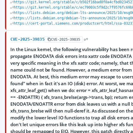
https://git.kernel.org/stable/c/b502f16bad8f0a4cfbd023452
https://git.kernel.org/stable/c/ec79003c5f9d2c7f9576fc69b
https://lists.debian.org/debian-lts-announce/2025/10/msg0
https://lists.debian.org/debian-lts-announce/2025/10/msg0
https://cert-portal.siemens.com/productcert/html/ssa-0323
CVE-2025-39835
CVE-2025-39835
In the Linux kernel, the following vulnerability has been r
propagate ENODATA disk errors into xattr code ENODATA
very specific meaning in the xfs xattr code; namely, that 
name could not be found. However, a medium error from 
ENODATA. At best, this medium error may escape to users
found" when in fact it's an IO (disk) error. At worst, we m
xfs_attr_leaf_get() when we do: error = xfs_attr_leaf_hasnam
== -ENOATTR) { xfs_trans_brelse(args->trans, bp); return e
ENODATA/ENOATTR error from disk leaves us with a null 
xfs_trans_brelse will then null-deref it. As discussed on the
modify the lower level IO functions to trap all disk error
don't let unique errors like this leak up into higher xfs fu
should be remapped to EIO. However, this patch directly 