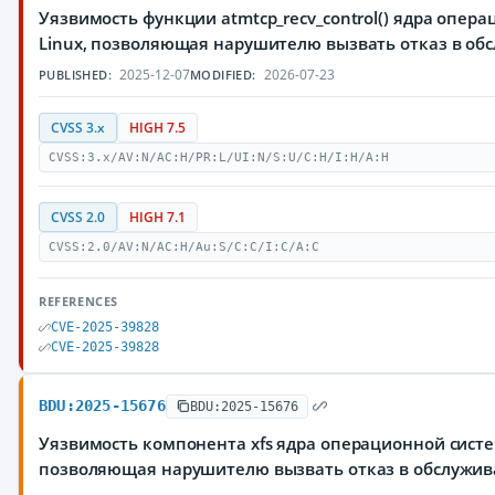
Уязвимость функции atmtcp_recv_control() ядра опер
Linux, позволяющая нарушителю вызвать отказ в об
2025-12-07
2026-07-23
PUBLISHED:
MODIFIED:
CVSS 3.x
HIGH 7.5
CVSS:3.x/AV:N/AC:H/PR:L/UI:N/S:U/C:H/I:H/A:H
CVSS 2.0
HIGH 7.1
CVSS:2.0/AV:N/AC:H/Au:S/C:C/I:C/A:C
REFERENCES
CVE-2025-39828
CVE-2025-39828
BDU:2025-15676
BDU:2025-15676
Уязвимость компонента xfs ядра операционной систе
позволяющая нарушителю вызвать отказ в обслужи