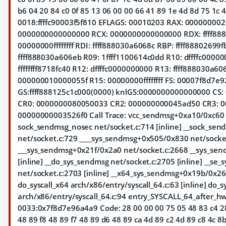
b6 04 20 84 c0 0f 85 13 06 00 00 66 41 89 1e 4d 8d 75 1c 4
0018:ffffc90003f5f810 EFLAGS: 00010203 RAX: 00000000
0000000000000000 RCX: 0000000000000000 RDX: ffff888
00000000ffffffff RDI: ffff888030a6068c RBP: ffff88802699f
ffff888030a606eb R09: 1ffff1100614c0dd R10: dffffc0000
ffffffff8718fc40 R12: dffffc0000000000 R13: ffff888030a60
000000010000055f R15: 00000000ffffffff FS: 00007f8d7e
GS:ffff888125c1c000(0000) knlGS:0000000000000000 CS: 
CR0: 0000000080050033 CR2: 000000000045ad50 CR3: 
00000000003526f0 Call Trace:
vcc_sendmsg+0xa10/0xc60
sock_sendmsg_nosec net/socket.c:714 [inline] __sock_se
net/socket.c:729 ____sys_sendmsg+0x505/0x830 net/socke
___sys_sendmsg+0x21f/0x2a0 net/socket.c:2668 __sys_sen
[inline] __do_sys_sendmsg net/socket.c:2705 [inline] __se
net/socket.c:2703 [inline] __x64_sys_sendmsg+0x19b/0x26
do_syscall_x64 arch/x86/entry/syscall_64.c:63 [inline] do_
arch/x86/entry/syscall_64.c:94 entry_SYSCALL_64_after_h
0033:0x7f8d7e96a4a9 Code: 28 00 00 00 75 05 48 83 c4 28
48 89 f8 48 89 f7 48 89 d6 48 89 ca 4d 89 c2 4d 89 c8 4c 8