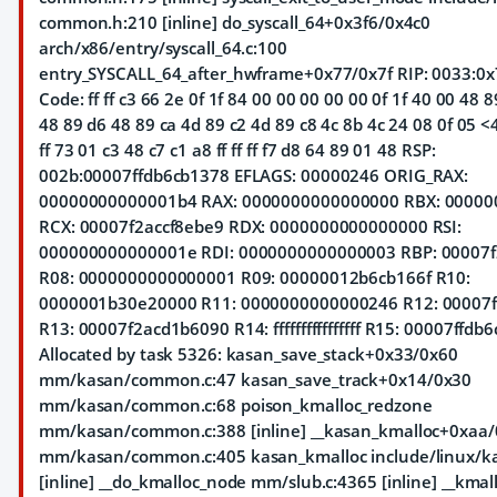
common.h:210 [inline] do_syscall_64+0x3f6/0x4c0
arch/x86/entry/syscall_64.c:100
entry_SYSCALL_64_after_hwframe+0x77/0x7f RIP: 0033:0x
Code: ff ff c3 66 2e 0f 1f 84 00 00 00 00 00 0f 1f 40 00 48 8
48 89 d6 48 89 ca 4d 89 c2 4d 89 c8 4c 8b 4c 24 08 0f 05 <4
ff 73 01 c3 48 c7 c1 a8 ff ff ff f7 d8 64 89 01 48 RSP:
002b:00007ffdb6cb1378 EFLAGS: 00000246 ORIG_RAX:
00000000000001b4 RAX: 0000000000000000 RBX: 00000
RCX: 00007f2accf8ebe9 RDX: 0000000000000000 RSI:
000000000000001e RDI: 0000000000000003 RBP: 00007
R08: 0000000000000001 R09: 00000012b6cb166f R10:
0000001b30e20000 R11: 0000000000000246 R12: 00007
R13: 00007f2acd1b6090 R14: ffffffffffffffff R15: 00007ffdb
Allocated by task 5326: kasan_save_stack+0x33/0x60
mm/kasan/common.c:47 kasan_save_track+0x14/0x30
mm/kasan/common.c:68 poison_kmalloc_redzone
mm/kasan/common.c:388 [inline] __kasan_kmalloc+0xaa
mm/kasan/common.c:405 kasan_kmalloc include/linux/k
[inline] __do_kmalloc_node mm/slub.c:4365 [inline] __kmall