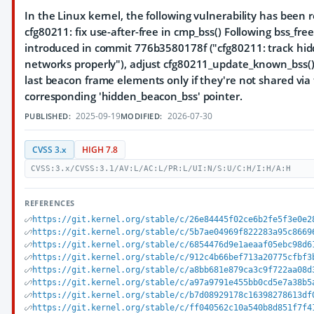
In the Linux kernel, the following vulnerability has been re
cfg80211: fix use-after-free in cmp_bss() Following bss_free
introduced in commit 776b3580178f ("cfg80211: track hi
networks properly"), adjust cfg80211_update_known_bss() 
last beacon frame elements only if they're not shared via
corresponding 'hidden_beacon_bss' pointer.
2025-09-19
2026-07-30
PUBLISHED:
MODIFIED:
CVSS 3.x
HIGH 7.8
CVSS:3.x/CVSS:3.1/AV:L/AC:L/PR:L/UI:N/S:U/C:H/I:H/A:H
REFERENCES
https://git.kernel.org/stable/c/26e84445f02ce6b2fe5f3e0e2
https://git.kernel.org/stable/c/5b7ae04969f822283a95c8669
https://git.kernel.org/stable/c/6854476d9e1aeaaf05ebc98d6
https://git.kernel.org/stable/c/912c4b66bef713a20775cfbf3
https://git.kernel.org/stable/c/a8bb681e879ca3c9f722aa08d
https://git.kernel.org/stable/c/a97a9791e455bb0cd5e7a38b5
https://git.kernel.org/stable/c/b7d08929178c16398278613df
https://git.kernel.org/stable/c/ff040562c10a540b8d851f7f4