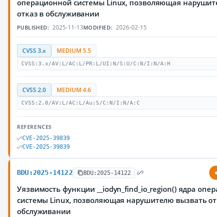
операционной системы Linux, позволяющая нарушит
отказ в обслуживании
2025-11-13
2026-02-15
PUBLISHED:
MODIFIED:
CVSS 3.x
MEDIUM 5.5
CVSS:3.x/AV:L/AC:L/PR:L/UI:N/S:U/C:N/I:N/A:H
CVSS 2.0
MEDIUM 4.6
CVSS:2.0/AV:L/AC:L/Au:S/C:N/I:N/A:C
REFERENCES
CVE-2025-39839
CVE-2025-39839
BDU:2025-14122
BDU:2025-14122
Уязвимость функции __iodyn_find_io_region() ядра оп
системы Linux, позволяющая нарушителю вызвать от
обслуживании