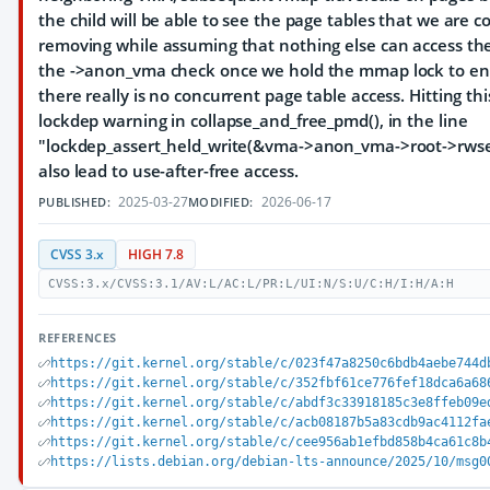
the child will be able to see the page tables that we are c
removing while assuming that nothing else can access t
the ->anon_vma check once we hold the mmap lock to en
there really is no concurrent page table access. Hitting th
lockdep warning in collapse_and_free_pmd(), in the line
"lockdep_assert_held_write(&vma->anon_vma->root->rwse
also lead to use-after-free access.
2025-03-27
2026-06-17
PUBLISHED:
MODIFIED:
CVSS 3.x
HIGH 7.8
CVSS:3.x/CVSS:3.1/AV:L/AC:L/PR:L/UI:N/S:U/C:H/I:H/A:H
REFERENCES
https://git.kernel.org/stable/c/023f47a8250c6bdb4aebe744d
https://git.kernel.org/stable/c/352fbf61ce776fef18dca6a68
https://git.kernel.org/stable/c/abdf3c33918185c3e8ffeb09e
https://git.kernel.org/stable/c/acb08187b5a83cdb9ac4112fa
https://git.kernel.org/stable/c/cee956ab1efbd858b4ca61c8b
https://lists.debian.org/debian-lts-announce/2025/10/msg0