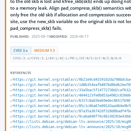
to the old skb is lost and kfree_skb(skb) ends up doing no
to a memory leak. Align pad_compress_skb() semantics with
only free the old skb if allocation and compression succeed
site, use the new_skb variable so the original skb is not l
pad_compress_skb() fails.
2025-09-19
2026-06-17
PUBLISHED:
MODIFIED:
CVSS 3.x
MEDIUM 5.5
CVSS:3.x/CVSS:3.1/AV:L/AC:L/PR:L/UI:N/S:U/C:N/I:N/A:H
REFERENCES
https://git.kernel.org/stable/c/0b21e9cd4559102da798bdcba
https://git.kernel.org/stable/c/1d8b354eafb8876d8bdb1bef6
https://git.kernel.org/stable/c/33a5bac5f14772730d2caf632
https://git.kernel.org/stable/c/4844123fe0b853a4982c02666
https://git.kernel.org/stable/c/631fc8ab5beb9e0ec8651fb98
https://git.kernel.org/stable/c/85c1c86a67e09143aa464e9bf
https://git.kernel.org/stable/c/87a35a36742df328d0badf4fb
https://git.kernel.org/stable/c/9ca6a040f76c0b149293e430d
https://lists.debian.org/debian-lts-announce/2025/10/msg0
https://lists.debian.org/debian-lts-announce/2025/10/msg0