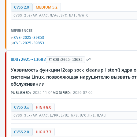
CVSS 2.0
MEDIUM 5.2
CVSS:2.0/AV:A/AC:M/Au:S/C:N/I:N/A:C
REFERENCES
CVE-2025-39853
CVE-2025-39853
BDU:2025-13682
BDU:2025-13682
Уязвимость функции l2cap_sock_cleanup_listen() ядра
системы Linux, позволяющая нарушителю вызвать от
обслуживании
2025-11-04
2026-07-05
PUBLISHED:
MODIFIED:
CVSS 3.x
HIGH 8.0
CVSS:3.x/AV:A/AC:L/PR:L/UI:N/S:U/C:H/I:H/A:H
CVSS 2.0
HIGH 7.7