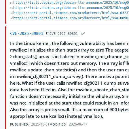
https://lists.debian.org/debian-lts-announce/2025/10/msg0
https://lists.debian.org/debian-lts-announce/2025/10/msg0
https://cert-portal.siemens.com/productcert/html/ssa-0323
https://cert-portal.siemens.com/productcert/html/ssa-0890
CVE-2025-39891
CVE-2025-39891
In the Linux kernel, the following vulnerability has been re
mwifiex: Initialize the chan_stats array to zero The adapte
>chan_stats[] array is initialized in mwifiex_init_channel_
vmalloc(), which doesn't zero out memory. The array is fill
mwifiex_update_chan_statistics() and then the user can q
in mwifiex_cfg80211_dump_survey(). There are two potenti
here. What if the user calls mwifiex_cfg80211_dump_surve
data has been filled in. Also the mwifiex_update_chan_stati
function doesn't necessarily initialize the whole array. Si
was not initialized at the start that could result in an inf
Also this array is pretty small. It's a maximum of 900 bytes
appropriate to use kcalloc() instead vmalloc().
2025-10-01
2026-06-17
PUBLISHED:
MODIFIED: