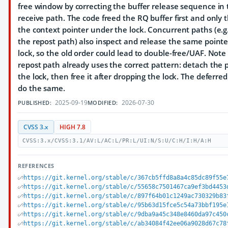
free window by correcting the buffer release sequence in
receive path. The code freed the RQ buffer first and only 
the context pointer under the lock. Concurrent paths (e.g
the repost path) also inspect and release the same point
lock, so the old order could lead to double-free/UAF. Note
repost path already uses the correct pattern: detach the 
the lock, then free it after dropping the lock. The deferre
do the same.
2025-09-19
2026-07-30
PUBLISHED:
MODIFIED:
CVSS 3.x
HIGH 7.8
CVSS:3.x/CVSS:3.1/AV:L/AC:L/PR:L/UI:N/S:U/C:H/I:H/A:H
REFERENCES
https://git.kernel.org/stable/c/367cb5ffd8a8a4c85dc89f55e
https://git.kernel.org/stable/c/55658c7501467ca9ef3bd4453
https://git.kernel.org/stable/c/897f64b01c1249ac730329b83
https://git.kernel.org/stable/c/95b63d15fce5c54a73bbf195e
https://git.kernel.org/stable/c/9dba9a45c348e8460da97c450
https://git.kernel.org/stable/c/ab34084f42ee06a9028d67c78