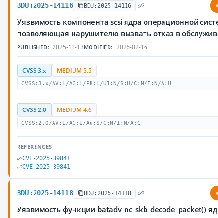
BDU:2025-14116
BDU:2025-14116
Уязвимость компонента scsi ядра операционной сист
позволяющая нарушителю вызвать отказ в обслужи
2025-11-13
2026-02-16
PUBLISHED:
MODIFIED:
CVSS 3.x
MEDIUM 5.5
CVSS:3.x/AV:L/AC:L/PR:L/UI:N/S:U/C:N/I:N/A:H
CVSS 2.0
MEDIUM 4.6
CVSS:2.0/AV:L/AC:L/Au:S/C:N/I:N/A:C
REFERENCES
CVE-2025-39841
CVE-2025-39841
BDU:2025-14118
BDU:2025-14118
Уязвимость функции batadv_nc_skb_decode_packet() яд