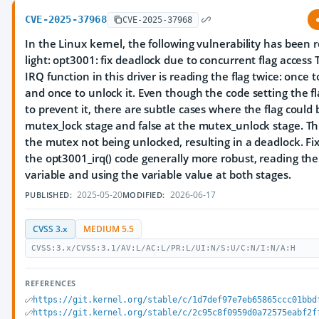
CVE-2025-37968
CVE-2025-37968
In the Linux kernel, the following vulnerability has been re
light: opt3001: fix deadlock due to concurrent flag access
IRQ function in this driver is reading the flag twice: once 
and once to unlock it. Even though the code setting the fl
to prevent it, there are subtle cases where the flag could 
mutex_lock stage and false at the mutex_unlock stage. Thi
the mutex not being unlocked, resulting in a deadlock. Fi
the opt3001_irq() code generally more robust, reading the 
variable and using the variable value at both stages.
2025-05-20
2026-06-17
PUBLISHED:
MODIFIED:
CVSS 3.x
MEDIUM 5.5
CVSS:3.x/CVSS:3.1/AV:L/AC:L/PR:L/UI:N/S:U/C:N/I:N/A:H
REFERENCES
https://git.kernel.org/stable/c/1d7def97e7eb65865ccc01bbd
https://git.kernel.org/stable/c/2c95c8f0959d0a72575eabf2f