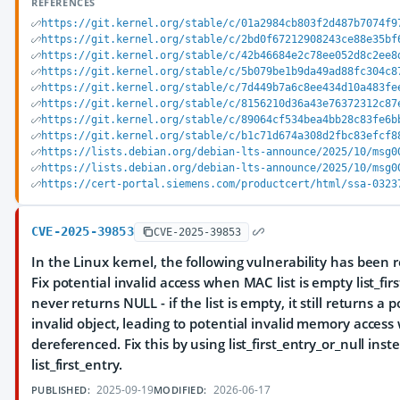
REFERENCES
https://git.kernel.org/stable/c/01a2984cb803f2d487b7074f9
https://git.kernel.org/stable/c/2bd0f67212908243ce88e35bf
https://git.kernel.org/stable/c/42b46684e2c78ee052d8c2ee8
https://git.kernel.org/stable/c/5b079be1b9da49ad88fc304c8
https://git.kernel.org/stable/c/7d449b7a6c8ee434d10a483fe
https://git.kernel.org/stable/c/8156210d36a43e76372312c87
https://git.kernel.org/stable/c/89064cf534bea4bb28c83fe6b
https://git.kernel.org/stable/c/b1c71d674a308d2fbc83efcf8
https://lists.debian.org/debian-lts-announce/2025/10/msg0
https://lists.debian.org/debian-lts-announce/2025/10/msg0
https://cert-portal.siemens.com/productcert/html/ssa-0323
CVE-2025-39853
CVE-2025-39853
In the Linux kernel, the following vulnerability has been r
Fix potential invalid access when MAC list is empty list_firs
never returns NULL - if the list is empty, it still returns a 
invalid object, leading to potential invalid memory acces
dereferenced. Fix this by using list_first_entry_or_null inst
list_first_entry.
2025-09-19
2026-06-17
PUBLISHED:
MODIFIED: