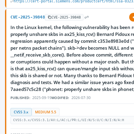
https://cert-portal.siemens.com/productcert/html/ssa-0323
CVE-2025-39848
CVE-2025-39848
In the Linux kernel, the following vulnerability has been 
properly unshare skbs in ax25_kiss_rcv() Bernard Pidoux r
regression apparently caused by commit c353e8983e0d ("
per netns packet chains"). skb->dev becomes NULL and w
__netif_receive_skb_core(). Before above commit, different
or corruptions could happen without a major crash. But t
is that ax25_kiss_rcv() can queue/mangle input skb withou
this skb is shared or not. Many thanks to Bernard Pidoux f
diagnosis and tests. We had a similar issue years ago fix
7aaed57c5c28 ("phonet: properly unshare skbs in phonet_r
2025-09-19
2026-07-30
PUBLISHED:
MODIFIED:
CVSS 3.x
MEDIUM 5.5
CVSS:3.x/CVSS:3.1/AV:L/AC:L/PR:L/UI:N/S:U/C:N/I:N/A:H