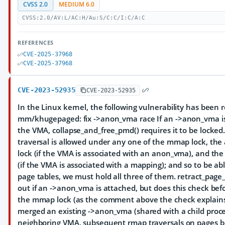
CVSS 2.0
MEDIUM 6.0
CVSS:2.0/AV:L/AC:H/Au:S/C:C/I:C/A:C
REFERENCES
CVE-2025-37968
CVE-2025-37968
CVE-2023-52935
CVE-2023-52935
In the Linux kernel, the following vulnerability has been 
mm/khugepaged: fix ->anon_vma race If an ->anon_vma is
the VMA, collapse_and_free_pmd() requires it to be locked
traversal is allowed under any one of the mmap lock, th
lock (if the VMA is associated with an anon_vma), and th
(if the VMA is associated with a mapping); and so to be a
page tables, we must hold all three of them. retract_page_t
out if an ->anon_vma is attached, but does this check bef
the mmap lock (as the comment above the check explains).
merged an existing ->anon_vma (shared with a child proce
neighboring VMA, subsequent rmap traversals on pages b