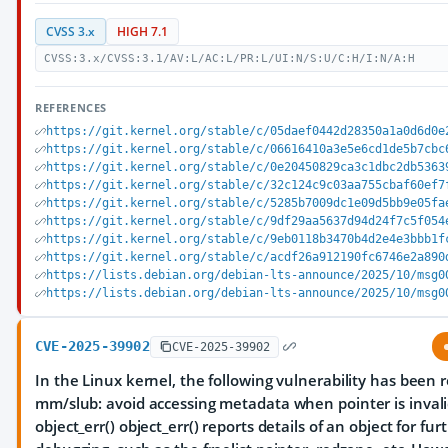
CVSS 3.x
HIGH 7.1
CVSS:3.x/CVSS:3.1/AV:L/AC:L/PR:L/UI:N/S:U/C:H/I:N/A:H
REFERENCES
https://git.kernel.org/stable/c/05daef0442d28350a1a0d6d0e
https://git.kernel.org/stable/c/06616410a3e5e6cd1de5b7cbc
https://git.kernel.org/stable/c/0e20450829ca3c1dbc2db5363
https://git.kernel.org/stable/c/32c124c9c03aa755cbaf60ef7
https://git.kernel.org/stable/c/5285b7009dc1e09d5bb9e05fa
https://git.kernel.org/stable/c/9df29aa5637d94d24f7c5f054
https://git.kernel.org/stable/c/9eb0118b3470b4d2e4e3bbb1f
https://git.kernel.org/stable/c/acdf26a912190fc6746e2a890
https://lists.debian.org/debian-lts-announce/2025/10/msg0
https://lists.debian.org/debian-lts-announce/2025/10/msg0
CVE-2025-39902
CVE-2025-39902
In the Linux kernel, the following vulnerability has been 
mm/slub: avoid accessing metadata when pointer is invali
object_err() object_err() reports details of an object for fur