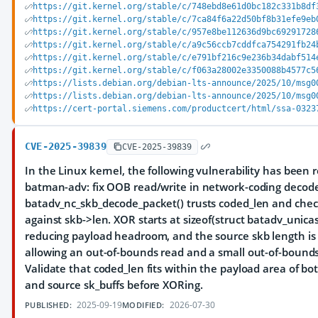
https://git.kernel.org/stable/c/748ebd8e61d0bc182c331b8df
https://git.kernel.org/stable/c/7ca84f6a22d50bf8b31efe9eb
https://git.kernel.org/stable/c/957e8be112636d9bc69291728
https://git.kernel.org/stable/c/a9c56ccb7cddfca754291fb24
https://git.kernel.org/stable/c/e791bf216c9e236b34dabf514
https://git.kernel.org/stable/c/f063a28002e3350088b4577c5
https://lists.debian.org/debian-lts-announce/2025/10/msg0
https://lists.debian.org/debian-lts-announce/2025/10/msg0
https://cert-portal.siemens.com/productcert/html/ssa-0323
CVE-2025-39839
CVE-2025-39839
In the Linux kernel, the following vulnerability has been 
batman-adv: fix OOB read/write in network-coding decod
batadv_nc_skb_decode_packet() trusts coded_len and chec
against skb->len. XOR starts at sizeof(struct batadv_unica
reducing payload headroom, and the source skb length is n
allowing an out-of-bounds read and a small out-of-bounds
Validate that coded_len fits within the payload area of bo
and source sk_buffs before XORing.
2025-09-19
2026-07-30
PUBLISHED:
MODIFIED: