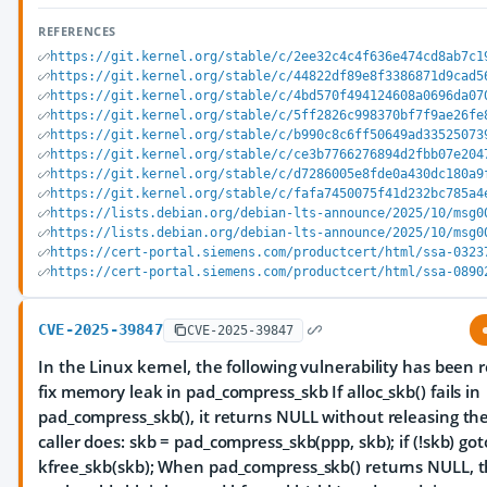
REFERENCES
https://git.kernel.org/stable/c/2ee32c4c4f636e474cd8ab7c1
https://git.kernel.org/stable/c/44822df89e8f3386871d9cad5
https://git.kernel.org/stable/c/4bd570f494124608a0696da07
https://git.kernel.org/stable/c/5ff2826c998370bf7f9ae26fe
https://git.kernel.org/stable/c/b990c8c6ff50649ad33525073
https://git.kernel.org/stable/c/ce3b7766276894d2fbb07e204
https://git.kernel.org/stable/c/d7286005e8fde0a430dc180a9
https://git.kernel.org/stable/c/fafa7450075f41d232bc785a4
https://lists.debian.org/debian-lts-announce/2025/10/msg0
https://lists.debian.org/debian-lts-announce/2025/10/msg0
https://cert-portal.siemens.com/productcert/html/ssa-0323
https://cert-portal.siemens.com/productcert/html/ssa-0890
CVE-2025-39847
CVE-2025-39847
In the Linux kernel, the following vulnerability has been r
fix memory leak in pad_compress_skb If alloc_skb() fails in
pad_compress_skb(), it returns NULL without releasing the
caller does: skb = pad_compress_skb(ppp, skb); if (!skb) got
kfree_skb(skb); When pad_compress_skb() returns NULL, t