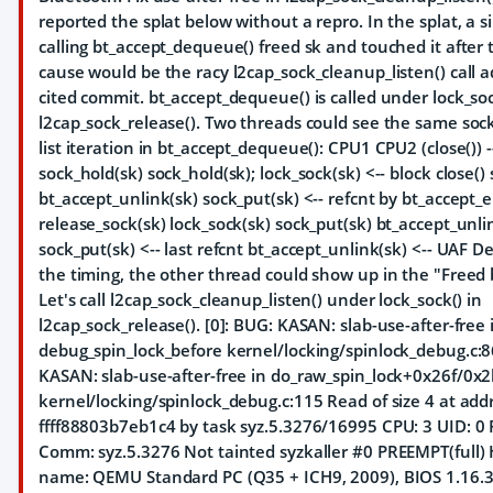
reported the splat below without a repro. In the splat, a s
calling bt_accept_dequeue() freed sk and touched it after 
cause would be the racy l2cap_sock_cleanup_listen() call 
cited commit. bt_accept_dequeue() is called under lock_soc
l2cap_sock_release(). Two threads could see the same soc
list iteration in bt_accept_dequeue(): CPU1 CPU2 (close()) ---
sock_hold(sk) sock_hold(sk); lock_sock(sk) <-- block close()
bt_accept_unlink(sk) sock_put(sk) <-- refcnt by bt_accept
release_sock(sk) lock_sock(sk) sock_put(sk) bt_accept_unli
sock_put(sk) <-- last refcnt bt_accept_unlink(sk) <-- UAF 
the timing, the other thread could show up in the "Freed 
Let's call l2cap_sock_cleanup_listen() under lock_sock() in
l2cap_sock_release(). [0]: BUG: KASAN: slab-use-after-free 
debug_spin_lock_before kernel/locking/spinlock_debug.c:86
KASAN: slab-use-after-free in do_raw_spin_lock+0x26f/0x
kernel/locking/spinlock_debug.c:115 Read of size 4 at add
ffff88803b7eb1c4 by task syz.5.3276/16995 CPU: 3 UID: 0 
Comm: syz.5.3276 Not tainted syzkaller #0 PREEMPT(full)
name: QEMU Standard PC (Q35 + ICH9, 2009), BIOS 1.16.3