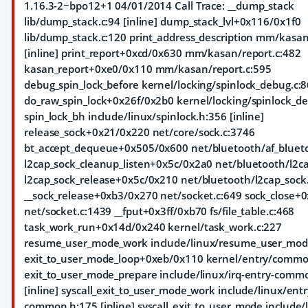
1.16.3-2~bpo12+1 04/01/2014 Call Trace:
__dump_stack
lib/dump_stack.c:94 [inline] dump_stack_lvl+0x116/0x1f0
lib/dump_stack.c:120 print_address_description mm/kasan
[inline] print_report+0xcd/0x630 mm/kasan/report.c:482
kasan_report+0xe0/0x110 mm/kasan/report.c:595
debug_spin_lock_before kernel/locking/spinlock_debug.c:86
do_raw_spin_lock+0x26f/0x2b0 kernel/locking/spinlock_d
spin_lock_bh include/linux/spinlock.h:356 [inline]
release_sock+0x21/0x220 net/core/sock.c:3746
bt_accept_dequeue+0x505/0x600 net/bluetooth/af_blueto
l2cap_sock_cleanup_listen+0x5c/0x2a0 net/bluetooth/l2c
l2cap_sock_release+0x5c/0x210 net/bluetooth/l2cap_sock
__sock_release+0xb3/0x270 net/socket.c:649 sock_close+
net/socket.c:1439 __fput+0x3ff/0xb70 fs/file_table.c:468
task_work_run+0x14d/0x240 kernel/task_work.c:227
resume_user_mode_work include/linux/resume_user_mode.
exit_to_user_mode_loop+0xeb/0x110 kernel/entry/commo
exit_to_user_mode_prepare include/linux/irq-entry-comm
[inline] syscall_exit_to_user_mode_work include/linux/entr
common.h:175 [inline] syscall_exit_to_user_mode include/