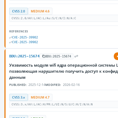
CVSS 2.0
MEDIUM 4.6
CVSS:2.0/AV:L/AC:L/Au:S/C:N/I:N/A:C
REFERENCES
CVE-2025-39902
CVE-2025-39902
BDU:2025-15674
BDU:2025-15674
Уязвимость модуля wifi ядра операционной системы L
позволяющая нарушителю получить доступ к конфи
данным
2025-12-14
2026-02-16
PUBLISHED:
MODIFIED:
CVSS 3.x
MEDIUM 4.7
CVSS:3.x/AV:L/AC:H/PR:L/UI:N/S:U/C:H/I:N/A:N