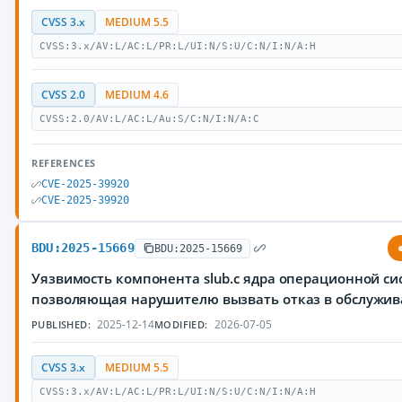
CVSS 3.x
MEDIUM 5.5
CVSS:3.x/AV:L/AC:L/PR:L/UI:N/S:U/C:N/I:N/A:H
CVSS 2.0
MEDIUM 4.6
CVSS:2.0/AV:L/AC:L/Au:S/C:N/I:N/A:C
REFERENCES
CVE-2025-39920
CVE-2025-39920
BDU:2025-15669
BDU:2025-15669
Уязвимость компонента slub.c ядра операционной си
позволяющая нарушителю вызвать отказ в обслужи
2025-12-14
2026-07-05
PUBLISHED:
MODIFIED:
CVSS 3.x
MEDIUM 5.5
CVSS:3.x/AV:L/AC:L/PR:L/UI:N/S:U/C:N/I:N/A:H