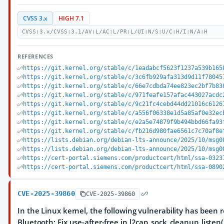
CVSS 3.x
HIGH 7.1
CVSS:3.x/CVSS:3.1/AV:L/AC:L/PR:L/UI:N/S:U/C:H/I:N/A:H
REFERENCES
https://git.kernel.org/stable/c/1eadabcf5623f1237a539b165
https://git.kernel.org/stable/c/3c6fb929afa313d9d11f78045
https://git.kernel.org/stable/c/66e7cdbda74ee823ec2bf7b83
https://git.kernel.org/stable/c/971feafe157afac443027acdc
https://git.kernel.org/stable/c/9c21fc4cebd44dd21016c6126
https://git.kernel.org/stable/c/a556f06338e1d5a85af0e32ec
https://git.kernel.org/stable/c/e2a5e74879f9b494bbd66fa93
https://git.kernel.org/stable/c/fb216d980fae6561c7c70af8e
https://lists.debian.org/debian-lts-announce/2025/10/msg0
https://lists.debian.org/debian-lts-announce/2025/10/msg0
https://cert-portal.siemens.com/productcert/html/ssa-0323
https://cert-portal.siemens.com/productcert/html/ssa-0890
CVE-2025-39860
CVE-2025-39860
In the Linux kernel, the following vulnerability has been 
Bluetooth: Fix use-after-free in l2cap_sock_cleanup_listen(