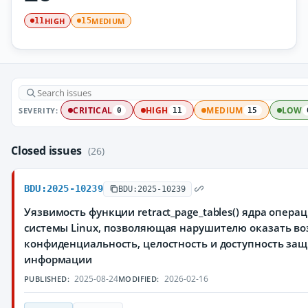
HIGH
MEDIUM
11
15
SEVERITY:
CRITICAL
HIGH
MEDIUM
LOW
0
11
15
Closed issues
(26)
BDU:2025-10239
BDU:2025-10239
Уязвимость функции retract_page_tables() ядра опера
системы Linux, позволяющая нарушителю оказать во
конфиденциальность, целостность и доступность з
информации
2025-08-24
2026-02-16
PUBLISHED:
MODIFIED: