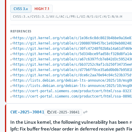
CVSS 3.x
HIGH 7.1
CVSS:3.x/CVSS:3.1/AV:L/AC:L/PR:L/UI:N/S:U/C:H/I:N/A:H
REFERENCES
https://git.kernel.org/stable/c/1e36c6c8dc8023b4bbe9a16e8
https://git.kernel.org/stable/c/20080709457bc1e920eb00248
https://git.kernel.org/stable/c/30fc47248f02b8a14a61df469
https://git.kernel.org/stable/c/5d334bce9fad58cf328d8fa14
https://git.kernel.org/stable/c/a67c6397fcb7e842d3c595243
https://git.kernel.org/stable/c/bb37252c9af1cb250f34735ee
https://git.kernel.org/stable/c/d77b6ff0ce35a6d0b0b7b9581
https://git.kernel.org/stable/c/dce6c2aa70e94c04c523b375d
https://lists.debian.org/debian-lts-announce/2025/10/msg0
https://lists.debian.org/debian-lts-announce/2025/10/msg0
https://cert-portal.siemens.com/productcert/html/ssa-0323
https://cert-portal.siemens.com/productcert/html/ssa-0890
CVE-2025-39841
CVE-2025-39841
In the Linux kernel, the following vulnerability has been re
lpfc: Fix buffer free/clear order in deferred receive path Fi