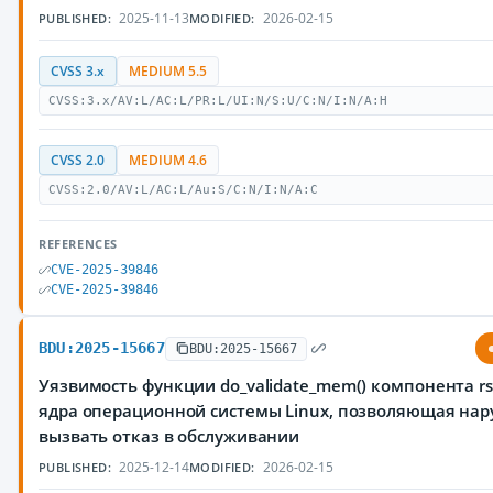
2025-11-13
2026-02-15
PUBLISHED:
MODIFIED:
CVSS 3.x
MEDIUM 5.5
CVSS:3.x/AV:L/AC:L/PR:L/UI:N/S:U/C:N/I:N/A:H
CVSS 2.0
MEDIUM 4.6
CVSS:2.0/AV:L/AC:L/Au:S/C:N/I:N/A:C
REFERENCES
CVE-2025-39846
CVE-2025-39846
BDU:2025-15667
BDU:2025-15667
Уязвимость функции do_validate_mem() компонента rsr
ядра операционной системы Linux, позволяющая на
вызвать отказ в обслуживании
2025-12-14
2026-02-15
PUBLISHED:
MODIFIED: