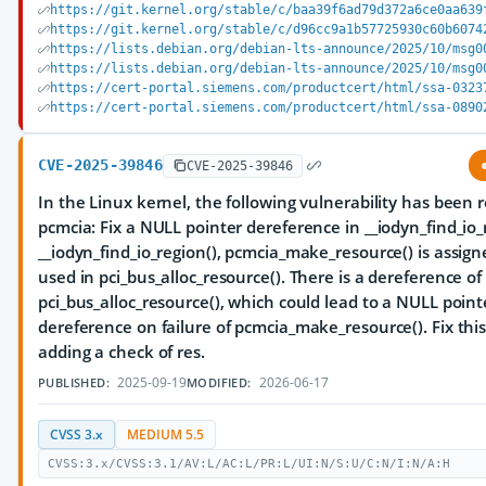
https://git.kernel.org/stable/c/baa39f6ad79d372a6ce0aa639
https://git.kernel.org/stable/c/d96cc9a1b57725930c60b6074
https://lists.debian.org/debian-lts-announce/2025/10/msg0
https://lists.debian.org/debian-lts-announce/2025/10/msg0
https://cert-portal.siemens.com/productcert/html/ssa-0323
https://cert-portal.siemens.com/productcert/html/ssa-0890
CVE-2025-39846
CVE-2025-39846
In the Linux kernel, the following vulnerability has been 
pcmcia: Fix a NULL pointer dereference in __iodyn_find_io_
__iodyn_find_io_region(), pcmcia_make_resource() is assign
used in pci_bus_alloc_resource(). There is a dereference of 
pci_bus_alloc_resource(), which could lead to a NULL point
dereference on failure of pcmcia_make_resource(). Fix thi
adding a check of res.
2025-09-19
2026-06-17
PUBLISHED:
MODIFIED:
CVSS 3.x
MEDIUM 5.5
CVSS:3.x/CVSS:3.1/AV:L/AC:L/PR:L/UI:N/S:U/C:N/I:N/A:H