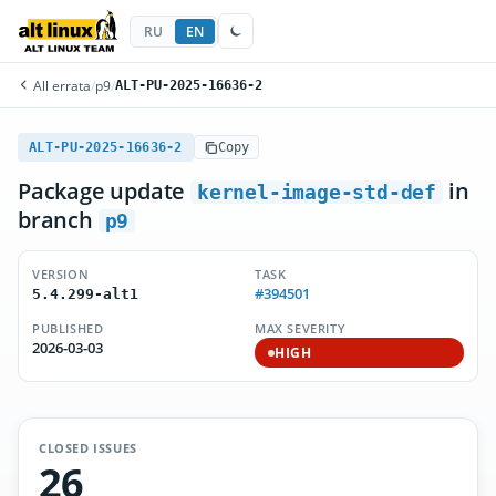
RU
EN
All errata
/
p9
/
ALT-PU-2025-16636-2
ALT-PU-2025-16636-2
Copy
Package update
in
kernel-image-std-def
branch
p9
VERSION
TASK
#394501
5.4.299-alt1
PUBLISHED
MAX SEVERITY
2026-03-03
HIGH
CLOSED ISSUES
26