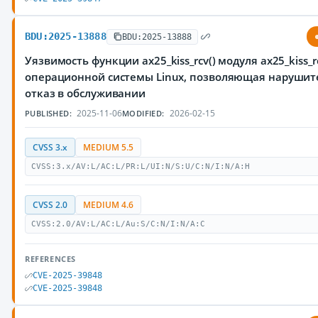
BDU:2025-13888
BDU:2025-13888
Уязвимость функции ax25_kiss_rcv() модуля ax25_kiss_r
операционной системы Linux, позволяющая нарушит
отказ в обслуживании
2025-11-06
2026-02-15
PUBLISHED:
MODIFIED:
CVSS 3.x
MEDIUM 5.5
CVSS:3.x/AV:L/AC:L/PR:L/UI:N/S:U/C:N/I:N/A:H
CVSS 2.0
MEDIUM 4.6
CVSS:2.0/AV:L/AC:L/Au:S/C:N/I:N/A:C
REFERENCES
CVE-2025-39848
CVE-2025-39848