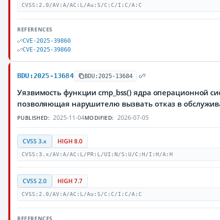
CVSS:2.0/AV:A/AC:L/Au:S/C:C/I:C/A:C
REFERENCES
CVE-2025-39860
CVE-2025-39860
BDU:2025-13684
BDU:2025-13684
Уязвимость функции cmp_bss() ядра операционной си
позволяющая нарушителю вызвать отказ в обслужи
2025-11-04
2026-07-05
PUBLISHED:
MODIFIED:
CVSS 3.x
HIGH 8.0
CVSS:3.x/AV:A/AC:L/PR:L/UI:N/S:U/C:H/I:H/A:H
CVSS 2.0
HIGH 7.7
CVSS:2.0/AV:A/AC:L/Au:S/C:C/I:C/A:C
REFERENCES