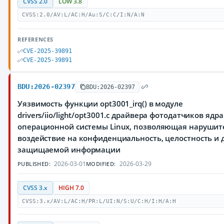
CVSS 2.0
LOW 3.8
CVSS:2.0/AV:L/AC:H/Au:S/C:C/I:N/A:N
REFERENCES
CVE-2025-39891
CVE-2025-39891
BDU:2026-02397
BDU:2026-02397
Уязвимость функции opt3001_irq() в модуле
drivers/iio/light/opt3001.c драйвера фотодатчиков ядра
операционной системы Linux, позволяющая нарушит
воздействие на конфиденциальность, целостность и 
защищаемой информации
2026-03-01
2026-03-29
PUBLISHED:
MODIFIED:
CVSS 3.x
HIGH 7.0
CVSS:3.x/AV:L/AC:H/PR:L/UI:N/S:U/C:H/I:H/A:H