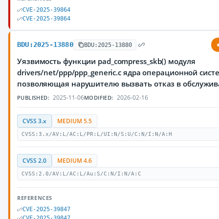
CVE-2025-39864
CVE-2025-39864
BDU:2025-13880
BDU:2025-13880
Уязвимость функции pad_compress_skb() модуля
drivers/net/ppp/ppp_generic.c ядра операционной сист
позволяющая нарушителю вызвать отказ в обслужи
2025-11-06
2026-02-16
PUBLISHED:
MODIFIED:
CVSS 3.x
MEDIUM 5.5
CVSS:3.x/AV:L/AC:L/PR:L/UI:N/S:U/C:N/I:N/A:H
CVSS 2.0
MEDIUM 4.6
CVSS:2.0/AV:L/AC:L/Au:S/C:N/I:N/A:C
REFERENCES
CVE-2025-39847
CVE-2025-39847