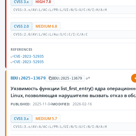
CVSS 3.x
HIGH 7.8
CVSS:3.x/AV:L/AC:L/PR:L/UI:N/S:U/C:H/I:H/A:H
CVSS 2.0
MEDIUM 6.8
CVSS:2.0/AV:L/AC:L/Au:S/C:C/I:C/A:C
REFERENCES
CVE-2023-52935
CVE-2023-52935
BDU:2025-13679
BDU:2025-13679
Уязвимость функции list_first_entry() ядра операцион
Linux, позволяющая нарушителю вызвать отказ в об
2025-11-04
2026-02-16
PUBLISHED:
MODIFIED:
CVSS 3.x
MEDIUM 5.7
CVSS:3.x/AV:A/AC:L/PR:L/UI:N/S:U/C:N/I:N/A:H