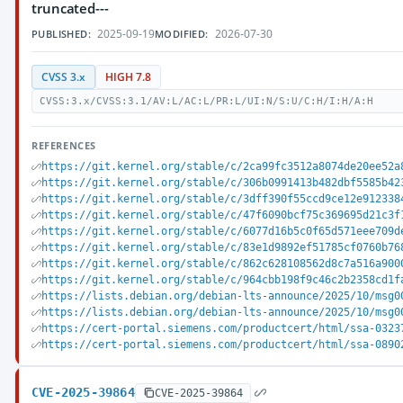
truncated---
2025-09-19
2026-07-30
PUBLISHED:
MODIFIED:
CVSS 3.x
HIGH 7.8
CVSS:3.x/CVSS:3.1/AV:L/AC:L/PR:L/UI:N/S:U/C:H/I:H/A:H
REFERENCES
https://git.kernel.org/stable/c/2ca99fc3512a8074de20ee52a
https://git.kernel.org/stable/c/306b0991413b482dbf5585b42
https://git.kernel.org/stable/c/3dff390f55ccd9ce12e912338
https://git.kernel.org/stable/c/47f6090bcf75c369695d21c3f
https://git.kernel.org/stable/c/6077d16b5c0f65d571eee709d
https://git.kernel.org/stable/c/83e1d9892ef51785cf0760b76
https://git.kernel.org/stable/c/862c628108562d8c7a516a900
https://git.kernel.org/stable/c/964cbb198f9c46c2b2358cd1f
https://lists.debian.org/debian-lts-announce/2025/10/msg0
https://lists.debian.org/debian-lts-announce/2025/10/msg0
https://cert-portal.siemens.com/productcert/html/ssa-0323
https://cert-portal.siemens.com/productcert/html/ssa-0890
CVE-2025-39864
CVE-2025-39864