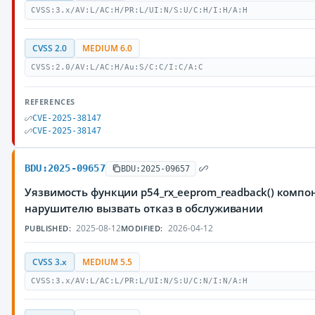
CVSS:3.x/AV:L/AC:H/PR:L/UI:N/S:U/C:H/I:H/A:H
CVSS 2.0
MEDIUM 6.0
CVSS:2.0/AV:L/AC:H/Au:S/C:C/I:C/A:C
REFERENCES
CVE-2025-38147
CVE-2025-38147
BDU:2025-09657
BDU:2025-09657
Уязвимость функции p54_rx_eeprom_readback() компо
нарушителю вызвать отказ в обслуживании
2025-08-12
2026-04-12
PUBLISHED:
MODIFIED:
CVSS 3.x
MEDIUM 5.5
CVSS:3.x/AV:L/AC:L/PR:L/UI:N/S:U/C:N/I:N/A:H