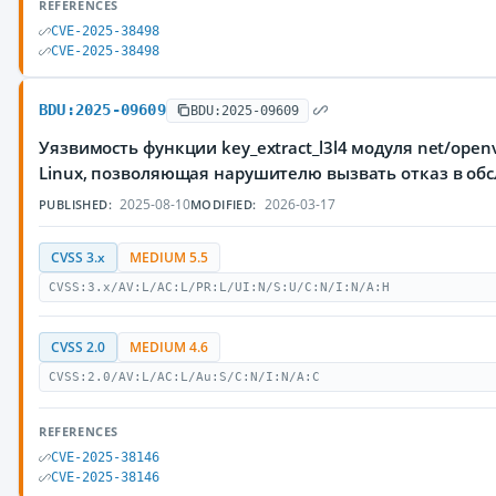
REFERENCES
CVE-2025-38498
CVE-2025-38498
BDU:2025-09609
BDU:2025-09609
Уязвимость функции key_extract_l3l4 модуля net/open
Linux, позволяющая нарушителю вызвать отказ в об
2025-08-10
2026-03-17
PUBLISHED:
MODIFIED:
CVSS 3.x
MEDIUM 5.5
CVSS:3.x/AV:L/AC:L/PR:L/UI:N/S:U/C:N/I:N/A:H
CVSS 2.0
MEDIUM 4.6
CVSS:2.0/AV:L/AC:L/Au:S/C:N/I:N/A:C
REFERENCES
CVE-2025-38146
CVE-2025-38146