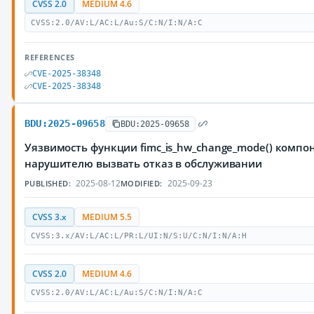
CVSS 2.0
MEDIUM 4.6
CVSS:2.0/AV:L/AC:L/Au:S/C:N/I:N/A:C
REFERENCES
CVE-2025-38348
CVE-2025-38348
BDU:2025-09658
BDU:2025-09658
Уязвимость функции fimc_is_hw_change_mode() компо
нарушителю вызвать отказ в обслуживании
2025-08-12
2025-09-23
PUBLISHED:
MODIFIED:
CVSS 3.x
MEDIUM 5.5
CVSS:3.x/AV:L/AC:L/PR:L/UI:N/S:U/C:N/I:N/A:H
CVSS 2.0
MEDIUM 4.6
CVSS:2.0/AV:L/AC:L/Au:S/C:N/I:N/A:C