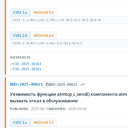
CVSS 3.x
MEDIUM 5.5
CVSS:3.x/AV:L/AC:L/PR:L/UI:N/S:U/C:N/I:N/A:H
CVSS 2.0
MEDIUM 4.6
CVSS:2.0/AV:L/AC:L/Au:S/C:N/I:N/A:C
REFERENCES
CVE-2025-38163
CVE-2025-38163
BDU:2025-09621
BDU:2025-09621
Уязвимость функции atmtcp_c_send() компонента at
вызвать отказ в обслуживании
2025-08-10
2026-03-09
PUBLISHED:
MODIFIED:
CVSS 3.x
MEDIUM 5.5