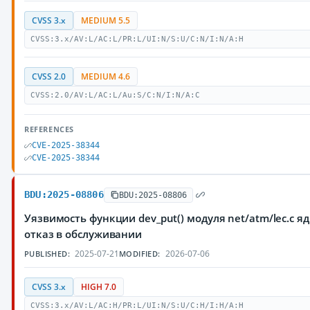
CVSS 3.x
MEDIUM 5.5
CVSS:3.x/AV:L/AC:L/PR:L/UI:N/S:U/C:N/I:N/A:H
CVSS 2.0
MEDIUM 4.6
CVSS:2.0/AV:L/AC:L/Au:S/C:N/I:N/A:C
REFERENCES
CVE-2025-38344
CVE-2025-38344
BDU:2025-08806
BDU:2025-08806
Уязвимость функции dev_put() модуля net/atm/lec.c
отказ в обслуживании
2025-07-21
2026-07-06
PUBLISHED:
MODIFIED:
CVSS 3.x
HIGH 7.0
CVSS:3.x/AV:L/AC:H/PR:L/UI:N/S:U/C:H/I:H/A:H