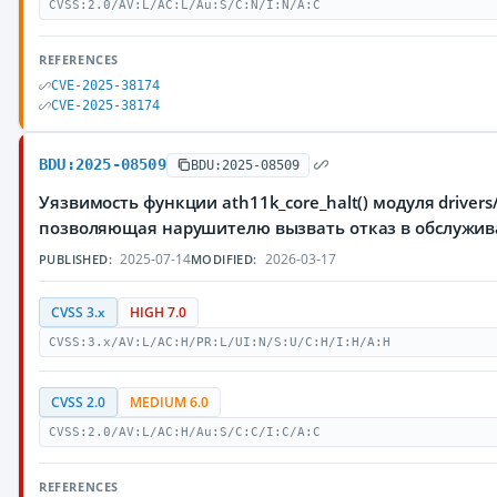
CVSS:2.0/AV:L/AC:L/Au:S/C:N/I:N/A:C
REFERENCES
CVE-2025-38174
CVE-2025-38174
BDU:2025-08509
BDU:2025-08509
Уязвимость функции ath11k_core_halt() модуля drivers
позволяющая нарушителю вызвать отказ в обслужи
2025-07-14
2026-03-17
PUBLISHED:
MODIFIED:
CVSS 3.x
HIGH 7.0
CVSS:3.x/AV:L/AC:H/PR:L/UI:N/S:U/C:H/I:H/A:H
CVSS 2.0
MEDIUM 6.0
CVSS:2.0/AV:L/AC:H/Au:S/C:C/I:C/A:C
REFERENCES