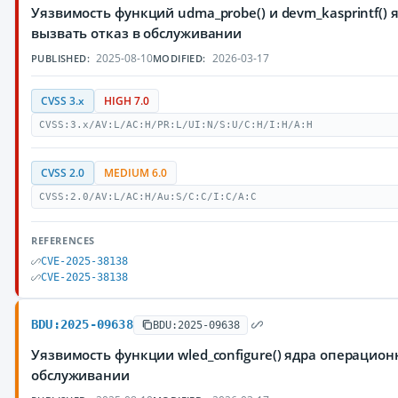
Уязвимость функций udma_probe() и devm_kasprintf(
вызвать отказ в обслуживании
2025-08-10
2026-03-17
PUBLISHED:
MODIFIED:
CVSS 3.x
HIGH 7.0
CVSS:3.x/AV:L/AC:H/PR:L/UI:N/S:U/C:H/I:H/A:H
CVSS 2.0
MEDIUM 6.0
CVSS:2.0/AV:L/AC:H/Au:S/C:C/I:C/A:C
REFERENCES
CVE-2025-38138
CVE-2025-38138
BDU:2025-09638
BDU:2025-09638
Уязвимость функции wled_configure() ядра операцио
обслуживании