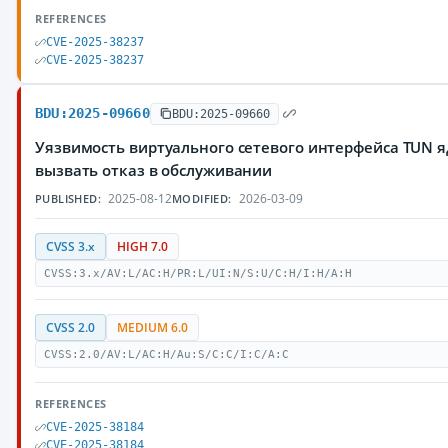
REFERENCES
CVE-2025-38237
CVE-2025-38237
BDU:2025-09660
BDU:2025-09660
Уязвимость виртуального сетевого интерфейса TUN 
вызвать отказ в обслуживании
2025-08-12
2026-03-09
PUBLISHED:
MODIFIED:
CVSS 3.x
HIGH 7.0
CVSS:3.x/AV:L/AC:H/PR:L/UI:N/S:U/C:H/I:H/A:H
CVSS 2.0
MEDIUM 6.0
CVSS:2.0/AV:L/AC:H/Au:S/C:C/I:C/A:C
REFERENCES
CVE-2025-38184
CVE-2025-38184