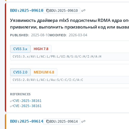
BDU:2025-09610
BDU:2025-09610
Уязвимость драйвера mlx5 подсистемы RDMA ядра о
привилегии, выполнить произвольный код или вызва
2025-08-10
2026-03-04
PUBLISHED:
MODIFIED:
CVSS 3.x
HIGH 7.8
CVSS:3.x/AV:L/AC:L/PR:L/UI:N/S:U/C:H/I:H/A:H
CVSS 2.0
MEDIUM 6.8
CVSS:2.0/AV:L/AC:L/Au:S/C:C/I:C/A:C
REFERENCES
CVE-2025-38161
CVE-2025-38161
BDU:2025-09614
BDU:2025-09614