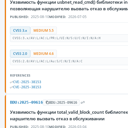
Уязвимость функции usbnet_read_cmd() библиотеки inc
позволяющая нарушителю вызвать отказ в обслужи
2025-08-10
2026-07-05
PUBLISHED:
MODIFIED:
CVSS 3.x
MEDIUM 5.5
CVSS:3.x/AV:L/AC:L/PR:L/UI:N/S:U/C:N/I:N/A:H
CVSS 2.0
MEDIUM 4.6
CVSS:2.0/AV:L/AC:L/Au:S/C:N/I:N/A:C
REFERENCES
CVE-2025-38153
CVE-2025-38153
BDU:2025-09616
BDU:2025-09616
Уязвимость функции total_valid_block_count библиотек
наршителю вызвать отказ в обслуживании
2025-08-10
2026-03-04
PUBLISHED:
MODIFIED: