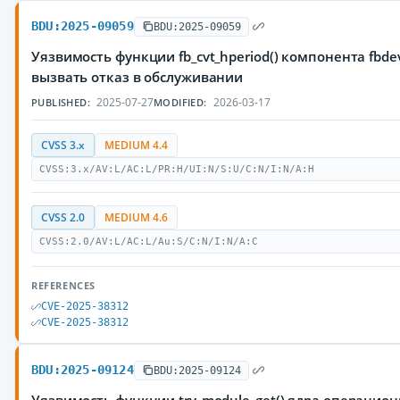
BDU:2025-09059
BDU:2025-09059
Уязвимость функции fb_cvt_hperiod() компонента fb
вызвать отказ в обслуживании
2025-07-27
2026-03-17
PUBLISHED:
MODIFIED:
CVSS 3.x
MEDIUM 4.4
CVSS:3.x/AV:L/AC:L/PR:H/UI:N/S:U/C:N/I:N/A:H
CVSS 2.0
MEDIUM 4.6
CVSS:2.0/AV:L/AC:L/Au:S/C:N/I:N/A:C
REFERENCES
CVE-2025-38312
CVE-2025-38312
BDU:2025-09124
BDU:2025-09124