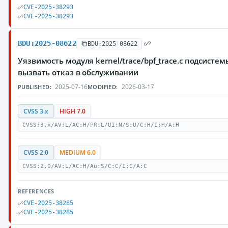
CVE-2025-38293
CVE-2025-38293
BDU:2025-08622
BDU:2025-08622
Уязвимость модуля kernel/trace/bpf_trace.c подсис
вызвать отказ в обслуживании
2025-07-16
2026-03-17
PUBLISHED:
MODIFIED:
CVSS 3.x
HIGH 7.0
CVSS:3.x/AV:L/AC:H/PR:L/UI:N/S:U/C:H/I:H/A:H
CVSS 2.0
MEDIUM 6.0
CVSS:2.0/AV:L/AC:H/Au:S/C:C/I:C/A:C
REFERENCES
CVE-2025-38285
CVE-2025-38285