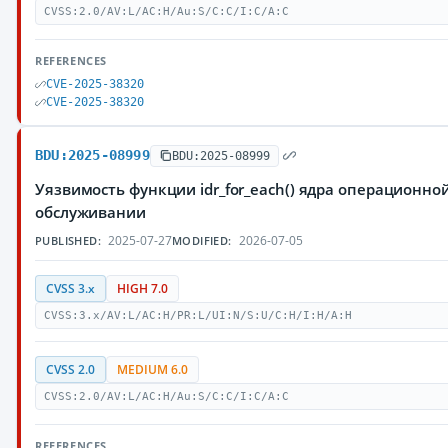
CVSS:2.0/AV:L/AC:H/Au:S/C:C/I:C/A:C
REFERENCES
CVE-2025-38320
CVE-2025-38320
BDU:2025-08999
BDU:2025-08999
Уязвимость функции idr_for_each() ядра операционн
обслуживании
2025-07-27
2026-07-05
PUBLISHED:
MODIFIED:
CVSS 3.x
HIGH 7.0
CVSS:3.x/AV:L/AC:H/PR:L/UI:N/S:U/C:H/I:H/A:H
CVSS 2.0
MEDIUM 6.0
CVSS:2.0/AV:L/AC:H/Au:S/C:C/I:C/A:C
REFERENCES