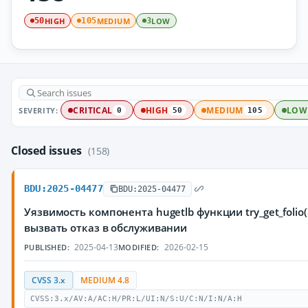
HIGH
MEDIUM
LOW
50
105
3
SEVERITY:
CRITICAL
HIGH
MEDIUM
LOW
0
50
105
Closed issues
(158)
BDU:2025-04477
BDU:2025-04477
Уязвимость компонента hugetlb функции try_get_fol
вызвать отказ в обслуживании
2025-04-13
2026-02-15
PUBLISHED:
MODIFIED:
CVSS 3.x
MEDIUM 4.8
CVSS:3.x/AV:A/AC:H/PR:L/UI:N/S:U/C:N/I:N/A:H