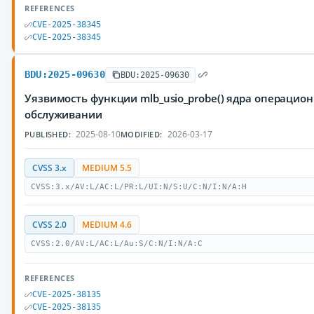
REFERENCES
CVE-2025-38345
CVE-2025-38345
BDU:2025-09630
BDU:2025-09630
Уязвимость функции mlb_usio_probe() ядра операцио
обслуживании
2025-08-10
2026-03-17
PUBLISHED:
MODIFIED:
CVSS 3.x
MEDIUM 5.5
CVSS:3.x/AV:L/AC:L/PR:L/UI:N/S:U/C:N/I:N/A:H
CVSS 2.0
MEDIUM 4.6
CVSS:2.0/AV:L/AC:L/Au:S/C:N/I:N/A:C
REFERENCES
CVE-2025-38135
CVE-2025-38135