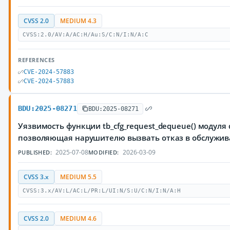
CVSS 2.0
MEDIUM 4.3
CVSS:2.0/AV:A/AC:H/Au:S/C:N/I:N/A:C
REFERENCES
CVE-2024-57883
CVE-2024-57883
BDU:2025-08271
BDU:2025-08271
Уязвимость функции tb_cfg_request_dequeue() модуля d
позволяющая нарушителю вызвать отказ в обслужи
2025-07-08
2026-03-09
PUBLISHED:
MODIFIED:
CVSS 3.x
MEDIUM 5.5
CVSS:3.x/AV:L/AC:L/PR:L/UI:N/S:U/C:N/I:N/A:H
CVSS 2.0
MEDIUM 4.6