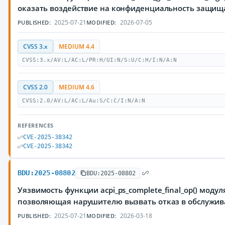
оказать воздействие на конфиденциальность защи
2025-07-21
2026-07-05
PUBLISHED:
MODIFIED:
CVSS 3.x
MEDIUM 4.4
CVSS:3.x/AV:L/AC:L/PR:H/UI:N/S:U/C:H/I:N/A:N
CVSS 2.0
MEDIUM 4.6
CVSS:2.0/AV:L/AC:L/Au:S/C:C/I:N/A:N
REFERENCES
CVE-2025-38342
CVE-2025-38342
BDU:2025-08802
BDU:2025-08802
Уязвимость функции acpi_ps_complete_final_op() модуля
позволяющая нарушителю вызвать отказ в обслужи
2025-07-21
2026-03-18
PUBLISHED:
MODIFIED: