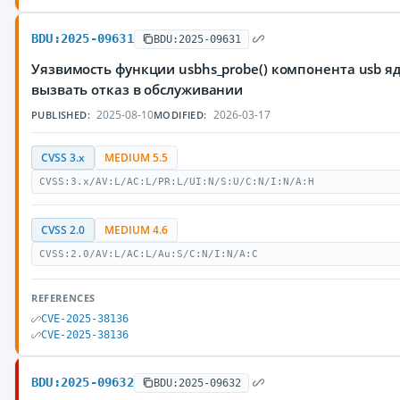
BDU:2025-09631
BDU:2025-09631
Уязвимость функции usbhs_probe() компонента usb 
вызвать отказ в обслуживании
2025-08-10
2026-03-17
PUBLISHED:
MODIFIED:
CVSS 3.x
MEDIUM 5.5
CVSS:3.x/AV:L/AC:L/PR:L/UI:N/S:U/C:N/I:N/A:H
CVSS 2.0
MEDIUM 4.6
CVSS:2.0/AV:L/AC:L/Au:S/C:N/I:N/A:C
REFERENCES
CVE-2025-38136
CVE-2025-38136
BDU:2025-09632
BDU:2025-09632