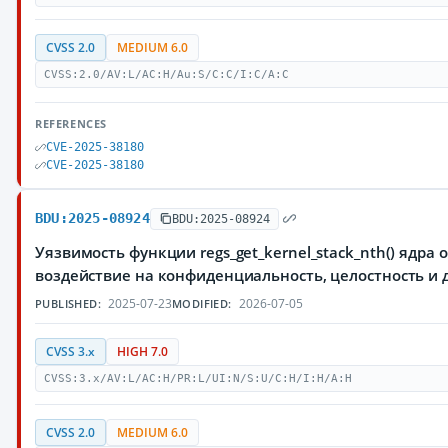
CVSS 2.0
MEDIUM 6.0
CVSS:2.0/AV:L/AC:H/Au:S/C:C/I:C/A:C
REFERENCES
CVE-2025-38180
CVE-2025-38180
BDU:2025-08924
BDU:2025-08924
Уязвимость функции regs_get_kernel_stack_nth() яд
воздействие на конфиденциальность, целостность 
2025-07-23
2026-07-05
PUBLISHED:
MODIFIED:
CVSS 3.x
HIGH 7.0
CVSS:3.x/AV:L/AC:H/PR:L/UI:N/S:U/C:H/I:H/A:H
CVSS 2.0
MEDIUM 6.0