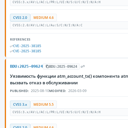
CVSS:3.x/AV:L/AC:L/PR:L/UI:N/S:U/C:N/I:N/A:H
CVSS 2.0
MEDIUM 4.6
CVSS:2.0/AV:L/AC:L/Au:S/C:N/I:N/A:C
REFERENCES
CVE-2025-38185
CVE-2025-38185
BDU:2025-09624
BDU:2025-09624
Уязвимость функции atm_account_tx() компонента a
вызвать отказ в обслуживании
2025-08-10
2026-03-09
PUBLISHED:
MODIFIED:
CVSS 3.x
MEDIUM 5.5
CVSS:3.x/AV:L/AC:L/PR:L/UI:N/S:U/C:N/I:N/A:H
CVSS 2.0
MEDIUM 4.6