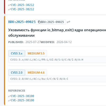
CVE-2025-38212
CVE-2025-38212
BDU:2025-09025
BDU:2025-09025
Уязвимость функции io_bitmap_exit() ядра операцио
обслуживании
2025-07-27
2026-04-12
PUBLISHED:
MODIFIED:
CVSS 3.x
MEDIUM 5.5
CVSS:3.x/AV:L/AC:L/PR:L/UI:N/S:U/C:N/I:N/A:H
CVSS 2.0
MEDIUM 4.6
CVSS:2.0/AV:L/AC:L/Au:S/C:N/I:N/A:C
REFERENCES
CVE-2025-38100
CVE-2025-38100