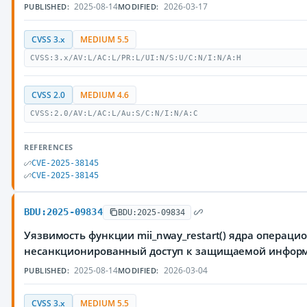
2025-08-14
2026-03-17
PUBLISHED:
MODIFIED:
CVSS 3.x
MEDIUM 5.5
CVSS:3.x/AV:L/AC:L/PR:L/UI:N/S:U/C:N/I:N/A:H
CVSS 2.0
MEDIUM 4.6
CVSS:2.0/AV:L/AC:L/Au:S/C:N/I:N/A:C
REFERENCES
CVE-2025-38145
CVE-2025-38145
BDU:2025-09834
BDU:2025-09834
Уязвимость функции mii_nway_restart() ядра операц
несанкционированный доступ к защищаемой инфор
2025-08-14
2026-03-04
PUBLISHED:
MODIFIED:
CVSS 3.x
MEDIUM 5.5