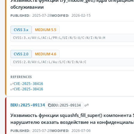
Уязвимость функции try_module_get() ядра операцио
обслуживании
2025-07-28
2026-02-15
PUBLISHED:
MODIFIED:
CVSS 3.x
MEDIUM 5.5
CVSS:3.x/AV:L/AC:L/PR:L/UI:N/S:U/C:N/I:N/A:H
CVSS 2.0
MEDIUM 4.6
CVSS:2.0/AV:L/AC:L/Au:S/C:N/I:N/A:C
REFERENCES
CVE-2025-38416
CVE-2025-38416
BDU:2025-09134
BDU:2025-09134
Уязвимость функции squashfs_fill_super() компонент
нарушителю оказать воздействие на конфиденциаль
2025-07-28
2026-07-06
PUBLISHED:
MODIFIED: