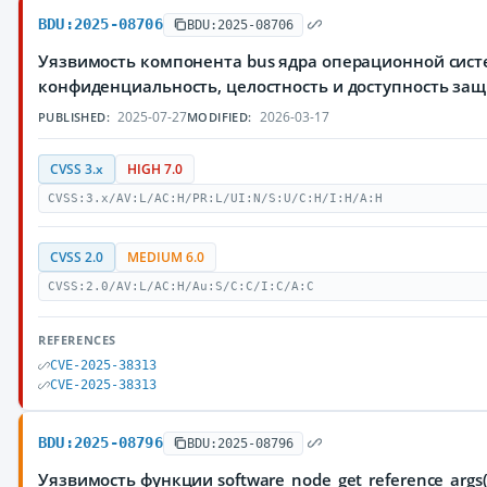
BDU:2025-08706
BDU:2025-08706
Уязвимость компонента bus ядра операционной сист
конфиденциальность, целостность и доступность з
2025-07-27
2026-03-17
PUBLISHED:
MODIFIED:
CVSS 3.x
HIGH 7.0
CVSS:3.x/AV:L/AC:H/PR:L/UI:N/S:U/C:H/I:H/A:H
CVSS 2.0
MEDIUM 6.0
CVSS:2.0/AV:L/AC:H/Au:S/C:C/I:C/A:C
REFERENCES
CVE-2025-38313
CVE-2025-38313
BDU:2025-08796
BDU:2025-08796
Уязвимость функции software_node_get_reference_ar