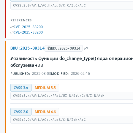
CVSS:2.0/AV:L/AC:H/Au:S/C:C/I:C/A:C
REFERENCES
CVE-2025-38200
CVE-2025-38200
BDU:2025-09314
BDU:2025-09314
Уязвимость функции do_change_type() ядра операцио
обслуживании
2025-08-03
2026-02-16
PUBLISHED:
MODIFIED:
CVSS 3.x
MEDIUM 5.5
CVSS:3.x/AV:L/AC:L/PR:L/UI:N/S:U/C:N/I:N/A:H
CVSS 2.0
MEDIUM 4.6
CVSS:2.0/AV:L/AC:L/Au:S/C:N/I:N/A:C