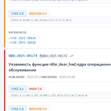
CVSS:3.x/AV:L/AC:L/PR:L/UI:N/S:U/C:N/I:N/A:H
CVSS 2.0
MEDIUM 6.0
CVSS:2.0/AV:L/AC:H/Au:S/C:C/I:C/A:C
REFERENCES
CVE-2025-38420
CVE-2025-38420
BDU:2025-09174
BDU:2025-09174
Уязвимость функции i40e_clear_hw() ядра операцион
обслуживании
2025-07-29
2026-03-09
PUBLISHED:
MODIFIED:
CVSS 3.x
HIGH 7.0
CVSS:3.x/AV:L/AC:H/PR:L/UI:N/S:U/C:H/I:H/A:H
CVSS 2.0
MEDIUM 6.0