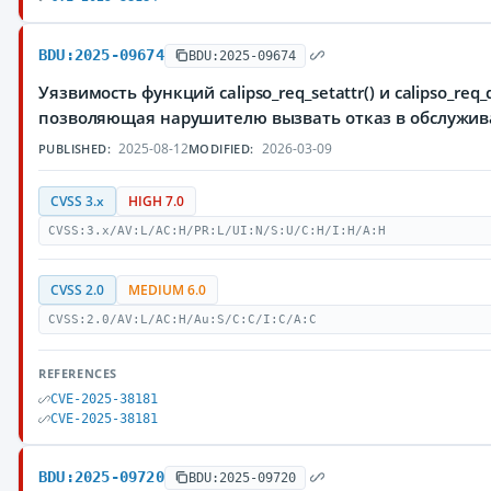
BDU:2025-09674
BDU:2025-09674
Уязвимость функций calipso_req_setattr() и calipso_req
позволяющая нарушителю вызвать отказ в обслужи
2025-08-12
2026-03-09
PUBLISHED:
MODIFIED:
CVSS 3.x
HIGH 7.0
CVSS:3.x/AV:L/AC:H/PR:L/UI:N/S:U/C:H/I:H/A:H
CVSS 2.0
MEDIUM 6.0
CVSS:2.0/AV:L/AC:H/Au:S/C:C/I:C/A:C
REFERENCES
CVE-2025-38181
CVE-2025-38181
BDU:2025-09720
BDU:2025-09720