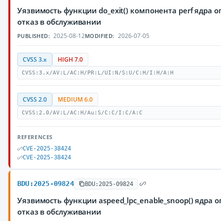
Уязвимость функции do_exit() компонента perf ядра
отказ в обслуживании
2025-08-12
2026-07-05
PUBLISHED:
MODIFIED:
CVSS 3.x
HIGH 7.0
CVSS:3.x/AV:L/AC:H/PR:L/UI:N/S:U/C:H/I:H/A:H
CVSS 2.0
MEDIUM 6.0
CVSS:2.0/AV:L/AC:H/Au:S/C:C/I:C/A:C
REFERENCES
CVE-2025-38424
CVE-2025-38424
BDU:2025-09824
BDU:2025-09824
Уязвимость функции aspeed_lpc_enable_snoop() ядра
отказ в обслуживании