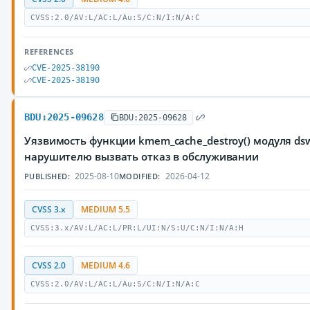
CVSS:2.0/AV:L/AC:L/Au:S/C:N/I:N/A:C
REFERENCES
CVE-2025-38190
CVE-2025-38190
BDU:2025-09628
BDU:2025-09628
Уязвимость функции kmem_cache_destroy() модуля ds
нарушителю вызвать отказ в обслуживании
2025-08-10
2026-04-12
PUBLISHED:
MODIFIED:
CVSS 3.x
MEDIUM 5.5
CVSS:3.x/AV:L/AC:L/PR:L/UI:N/S:U/C:N/I:N/A:H
CVSS 2.0
MEDIUM 4.6
CVSS:2.0/AV:L/AC:L/Au:S/C:N/I:N/A:C