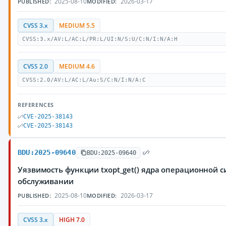
2025-08-10
2026-03-17
PUBLISHED:
MODIFIED:
CVSS 3.x
MEDIUM 5.5
CVSS:3.x/AV:L/AC:L/PR:L/UI:N/S:U/C:N/I:N/A:H
CVSS 2.0
MEDIUM 4.6
CVSS:2.0/AV:L/AC:L/Au:S/C:N/I:N/A:C
REFERENCES
CVE-2025-38143
CVE-2025-38143
BDU:2025-09640
BDU:2025-09640
Уязвимость функции txopt_get() ядра операционной 
обслуживании
2025-08-10
2026-03-17
PUBLISHED:
MODIFIED:
CVSS 3.x
HIGH 7.0