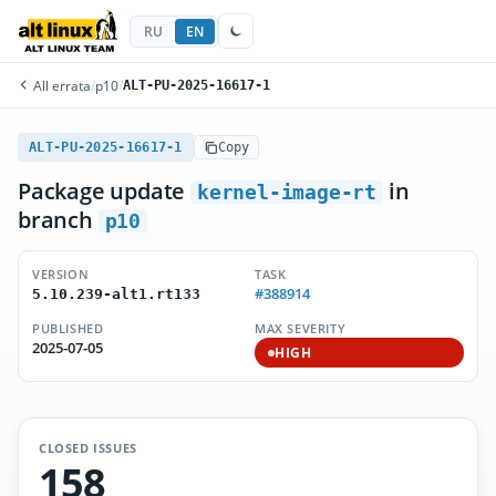
RU
EN
All errata
/
p10
/
ALT-PU-2025-16617-1
ALT-PU-2025-16617-1
Copy
Package update
in
kernel-image-rt
branch
p10
VERSION
TASK
#388914
5.10.239-alt1.rt133
PUBLISHED
MAX SEVERITY
2025-07-05
HIGH
CLOSED ISSUES
158