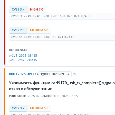
CVSS 3.x
HIGH 7.0
CVSS:3.x/AV:L/AC:H/PR:L/UI:N/S:U/C:H/I:H/A:H
CVSS 2.0
MEDIUM 6.0
CVSS:2.0/AV:L/AC:H/Au:S/C:C/I:C/A:C
REFERENCES
CVE-2025-38415
CVE-2025-38415
BDU:2025-09137
BDU:2025-09137
Уязвимость функции carl9170_usb_rx_complete() ядр
отказ в обслуживании
2025-07-28
2026-02-15
PUBLISHED:
MODIFIED:
CVSS 3.x
MEDIUM 5.5