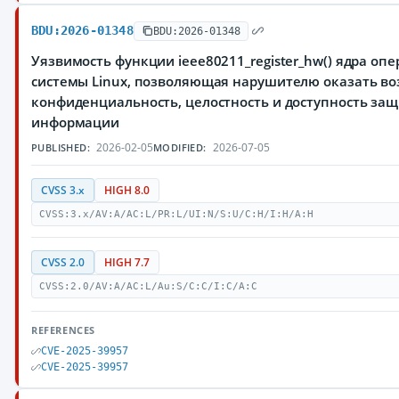
BDU:2026-01348
BDU:2026-01348
Уязвимость функции ieee80211_register_hw() ядра оп
системы Linux, позволяющая нарушителю оказать во
конфиденциальность, целостность и доступность з
информации
2026-02-05
2026-07-05
PUBLISHED:
MODIFIED:
CVSS 3.x
HIGH 8.0
CVSS:3.x/AV:A/AC:L/PR:L/UI:N/S:U/C:H/I:H/A:H
CVSS 2.0
HIGH 7.7
CVSS:2.0/AV:A/AC:L/Au:S/C:C/I:C/A:C
REFERENCES
CVE-2025-39957
CVE-2025-39957