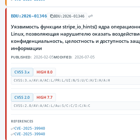
BDU:2026-01346
BDU:2026-01346
Уязвимость функции stripe_io_hints() ядра операцион
Linux, позволяющая нарушителю оказать воздействи
конфиденциальность, целостность и доступность з
информации
2026-02-05
2026-07-05
PUBLISHED:
MODIFIED:
CVSS 3.x
HIGH 8.0
CVSS:3.x/AV:A/AC:L/PR:L/UI:N/S:U/C:H/I:H/A:H
CVSS 2.0
HIGH 7.7
CVSS:2.0/AV:A/AC:L/Au:S/C:C/I:C/A:C
REFERENCES
CVE-2025-39940
CVE-2025-39940