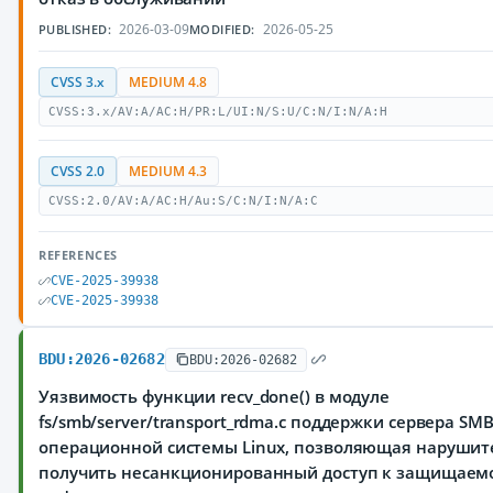
2026-03-09
2026-05-25
PUBLISHED:
MODIFIED:
CVSS 3.x
MEDIUM 4.8
CVSS:3.x/AV:A/AC:H/PR:L/UI:N/S:U/C:N/I:N/A:H
CVSS 2.0
MEDIUM 4.3
CVSS:2.0/AV:A/AC:H/Au:S/C:N/I:N/A:C
REFERENCES
CVE-2025-39938
CVE-2025-39938
BDU:2026-02682
BDU:2026-02682
Уязвимость функции recv_done() в модуле
fs/smb/server/transport_rdma.c поддержки сервера SM
операционной системы Linux, позволяющая наруши
получить несанкционированный доступ к защищаем