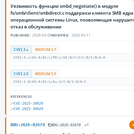
Уязвимость функции smbd_negotiate() в модуле
fs/smb/client/smbdirect.c поддержки клиента SMB ядра
операционной системы Linux, позволяющая нарушит
отказ в обслуживании
2026-03-09
2026-03-11
PUBLISHED:
MODIFIED:
CVSS 3.x
MEDIUM 5.7
CVSS:3.x/AV:A/AC:L/PR:L/UI:N/S:U/C:N/I:N/A:H
CVSS 2.0
MEDIUM 5.5
CVSS:2.0/AV:A/AC:L/Au:S/C:N/I:N/A:C
REFERENCES
CVE-2025-39929
CVE-2025-39929
BDU:2026-02678
BDU:2026-02678