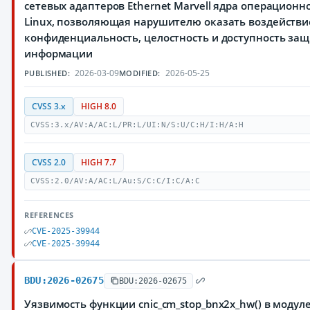
сетевых адаптеров Ethernet Marvell ядра операционн
Linux, позволяющая нарушителю оказать воздействи
конфиденциальность, целостность и доступность з
информации
2026-03-09
2026-05-25
PUBLISHED:
MODIFIED:
CVSS 3.x
HIGH 8.0
CVSS:3.x/AV:A/AC:L/PR:L/UI:N/S:U/C:H/I:H/A:H
CVSS 2.0
HIGH 7.7
CVSS:2.0/AV:A/AC:L/Au:S/C:C/I:C/A:C
REFERENCES
CVE-2025-39944
CVE-2025-39944
BDU:2026-02675
BDU:2026-02675
Уязвимость функции cnic_cm_stop_bnx2x_hw() в модул