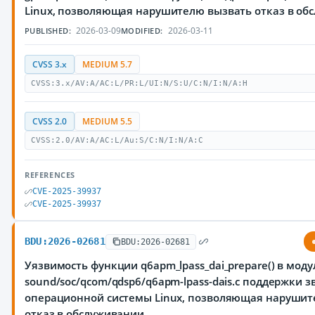
Linux, позволяющая нарушителю вызвать отказ в об
2026-03-09
2026-03-11
PUBLISHED:
MODIFIED:
CVSS 3.x
MEDIUM 5.7
CVSS:3.x/AV:A/AC:L/PR:L/UI:N/S:U/C:N/I:N/A:H
CVSS 2.0
MEDIUM 5.5
CVSS:2.0/AV:A/AC:L/Au:S/C:N/I:N/A:C
REFERENCES
CVE-2025-39937
CVE-2025-39937
BDU:2026-02681
BDU:2026-02681
Уязвимость функции q6apm_lpass_dai_prepare() в моду
sound/soc/qcom/qdsp6/q6apm-lpass-dais.c поддержки з
операционной системы Linux, позволяющая нарушит
отказ в обслуживании