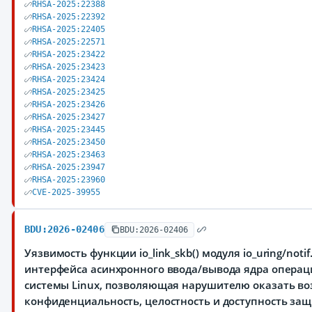
RHSA-2025:22388
RHSA-2025:22392
RHSA-2025:22405
RHSA-2025:22571
RHSA-2025:23422
RHSA-2025:23423
RHSA-2025:23424
RHSA-2025:23425
RHSA-2025:23426
RHSA-2025:23427
RHSA-2025:23445
RHSA-2025:23450
RHSA-2025:23463
RHSA-2025:23947
RHSA-2025:23960
CVE-2025-39955
BDU:2026-02406
BDU:2026-02406
Уязвимость функции io_link_skb() модуля io_uring/notif.
интерфейса асинхронного ввода/вывода ядра опера
системы Linux, позволяющая нарушителю оказать во
конфиденциальность, целостность и доступность з