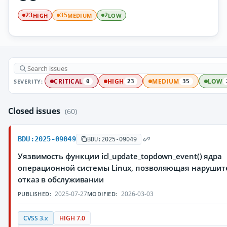
HIGH
MEDIUM
LOW
23
35
2
SEVERITY:
CRITICAL
HIGH
MEDIUM
LOW
0
23
35
Closed issues
(60)
BDU:2025-09049
BDU:2025-09049
Уязвимость функции icl_update_topdown_event() ядра
операционной системы Linux, позволяющая нарушит
отказ в обслуживании
2025-07-27
2026-03-03
PUBLISHED:
MODIFIED:
CVSS 3.x
HIGH 7.0