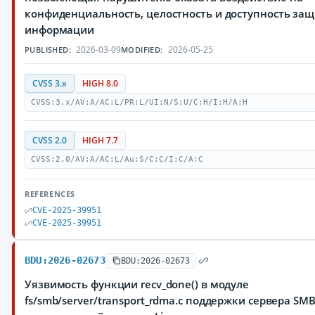
конфиденциальность, целостность и доступность з
информации
2026-03-09
2026-05-25
PUBLISHED:
MODIFIED:
CVSS 3.x
HIGH 8.0
CVSS:3.x/AV:A/AC:L/PR:L/UI:N/S:U/C:H/I:H/A:H
CVSS 2.0
HIGH 7.7
CVSS:2.0/AV:A/AC:L/Au:S/C:C/I:C/A:C
REFERENCES
CVE-2025-39951
CVE-2025-39951
BDU:2026-02673
BDU:2026-02673
Уязвимость функции recv_done() в модуле
fs/smb/server/transport_rdma.c поддержки сервера SM