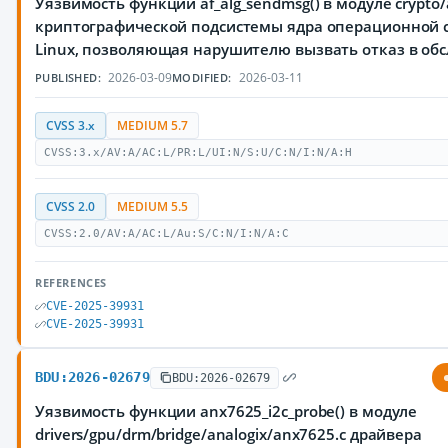
Уязвимость функции af_alg_sendmsg() в модуле crypto/a
криптографической подсистемы ядра операционной 
Linux, позволяющая нарушителю вызвать отказ в об
2026-03-09
2026-03-11
PUBLISHED:
MODIFIED:
CVSS 3.x
MEDIUM 5.7
CVSS:3.x/AV:A/AC:L/PR:L/UI:N/S:U/C:N/I:N/A:H
CVSS 2.0
MEDIUM 5.5
CVSS:2.0/AV:A/AC:L/Au:S/C:N/I:N/A:C
REFERENCES
CVE-2025-39931
CVE-2025-39931
BDU:2026-02679
BDU:2026-02679
Уязвимость функции anx7625_i2c_probe() в модуле
drivers/gpu/drm/bridge/analogix/anx7625.c драйвера