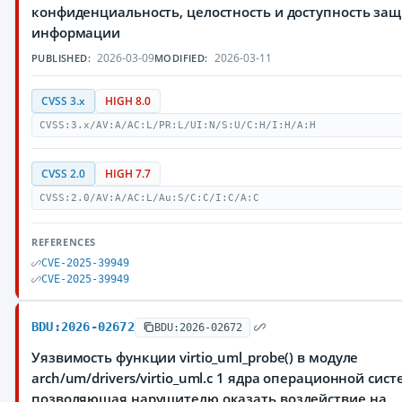
конфиденциальность, целостность и доступность з
информации
2026-03-09
2026-03-11
PUBLISHED:
MODIFIED:
CVSS 3.x
HIGH 8.0
CVSS:3.x/AV:A/AC:L/PR:L/UI:N/S:U/C:H/I:H/A:H
CVSS 2.0
HIGH 7.7
CVSS:2.0/AV:A/AC:L/Au:S/C:C/I:C/A:C
REFERENCES
CVE-2025-39949
CVE-2025-39949
BDU:2026-02672
BDU:2026-02672
Уязвимость функции virtio_uml_probe() в модуле
arch/um/drivers/virtio_uml.c 1 ядра операционной сист
позволяющая нарушителю оказать воздействие на