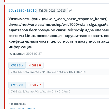
BDU:2026-10615
BDU:2026-10615
Уязвимость функции wilc_wlan_parse_response_frame()
drivers/net/wireless/microchip/wilc1000/wlan_cfg.c драй
адаптеров беспроводной связи Microchip ядра опера
системы Linux, позволяющая нарушителю оказать во
конфиденциальность, целостность и доступность з
информации
2026-07-27
PUBLISHED:
CVSS 3.x
HIGH 8.0
CVSS:3.x/AV:A/AC:L/PR:L/UI:N/S:U/C:H/I:H/A:H
CVSS 2.0
HIGH 7.7
CVSS:2.0/AV:A/AC:L/Au:S/C:C/I:C/A:C
REFERENCES