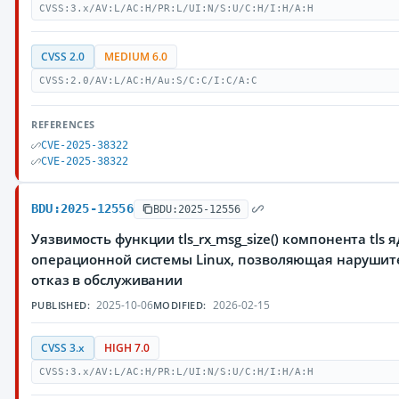
CVSS:3.x/AV:L/AC:H/PR:L/UI:N/S:U/C:H/I:H/A:H
CVSS 2.0
MEDIUM 6.0
CVSS:2.0/AV:L/AC:H/Au:S/C:C/I:C/A:C
REFERENCES
CVE-2025-38322
CVE-2025-38322
BDU:2025-12556
BDU:2025-12556
Уязвимость функции tls_rx_msg_size() компонента tls 
операционной системы Linux, позволяющая нарушит
отказ в обслуживании
2025-10-06
2026-02-15
PUBLISHED:
MODIFIED:
CVSS 3.x
HIGH 7.0
CVSS:3.x/AV:L/AC:H/PR:L/UI:N/S:U/C:H/I:H/A:H