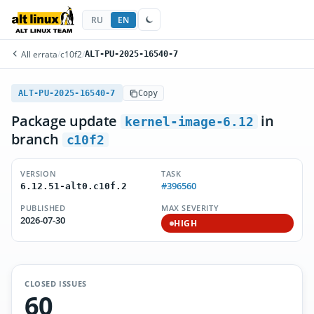
RU
EN
All errata
/
c10f2
/
ALT-PU-2025-16540-7
ALT-PU-2025-16540-7
Copy
Package update
in
kernel-image-6.12
branch
c10f2
VERSION
TASK
#396560
6.12.51-alt0.c10f.2
PUBLISHED
MAX SEVERITY
2026-07-30
HIGH
CLOSED ISSUES
60