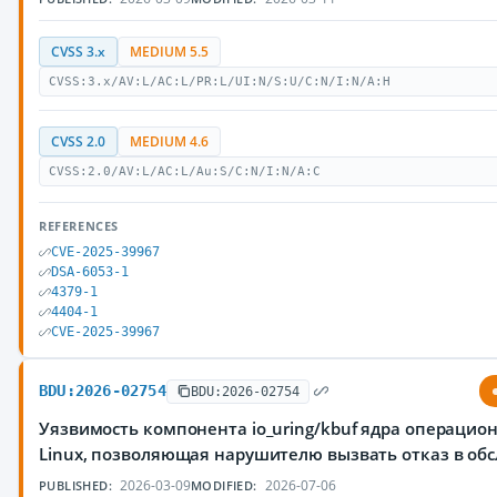
CVSS 3.x
MEDIUM 5.5
CVSS:3.x/AV:L/AC:L/PR:L/UI:N/S:U/C:N/I:N/A:H
CVSS 2.0
MEDIUM 4.6
CVSS:2.0/AV:L/AC:L/Au:S/C:N/I:N/A:C
REFERENCES
CVE-2025-39967
DSA-6053-1
4379-1
4404-1
CVE-2025-39967
BDU:2026-02754
BDU:2026-02754
Уязвимость компонента io_uring/kbuf ядра операцио
Linux, позволяющая нарушителю вызвать отказ в об
2026-03-09
2026-07-06
PUBLISHED:
MODIFIED: