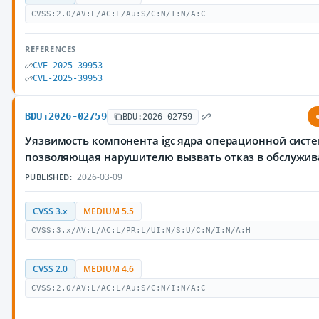
CVSS:2.0/AV:L/AC:L/Au:S/C:N/I:N/A:C
REFERENCES
CVE-2025-39953
CVE-2025-39953
BDU:2026-02759
BDU:2026-02759
Уязвимость компонента igc ядра операционной систе
позволяющая нарушителю вызвать отказ в обслужи
2026-03-09
PUBLISHED:
CVSS 3.x
MEDIUM 5.5
CVSS:3.x/AV:L/AC:L/PR:L/UI:N/S:U/C:N/I:N/A:H
CVSS 2.0
MEDIUM 4.6
CVSS:2.0/AV:L/AC:L/Au:S/C:N/I:N/A:C