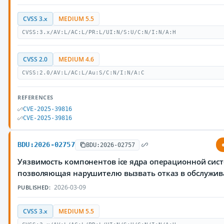
CVSS 3.x
MEDIUM 5.5
CVSS:3.x/AV:L/AC:L/PR:L/UI:N/S:U/C:N/I:N/A:H
CVSS 2.0
MEDIUM 4.6
CVSS:2.0/AV:L/AC:L/Au:S/C:N/I:N/A:C
REFERENCES
CVE-2025-39816
CVE-2025-39816
BDU:2026-02757
BDU:2026-02757
Уязвимость компонентов ice ядра операционной сист
позволяющая нарушителю вызвать отказ в обслужи
2026-03-09
PUBLISHED:
CVSS 3.x
MEDIUM 5.5