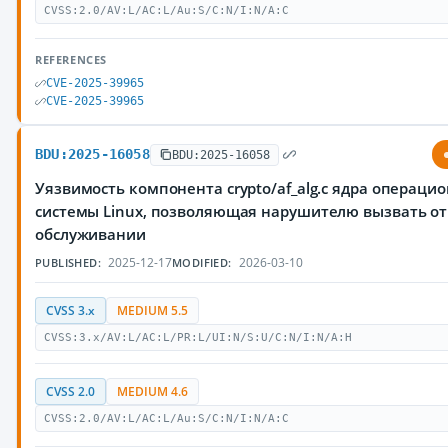
CVSS:2.0/AV:L/AC:L/Au:S/C:N/I:N/A:C
REFERENCES
CVE-2025-39965
CVE-2025-39965
BDU:2025-16058
BDU:2025-16058
Уязвимость компонента crypto/af_alg.c ядра операци
системы Linux, позволяющая нарушителю вызвать от
обслуживании
2025-12-17
2026-03-10
PUBLISHED:
MODIFIED:
CVSS 3.x
MEDIUM 5.5
CVSS:3.x/AV:L/AC:L/PR:L/UI:N/S:U/C:N/I:N/A:H
CVSS 2.0
MEDIUM 4.6
CVSS:2.0/AV:L/AC:L/Au:S/C:N/I:N/A:C