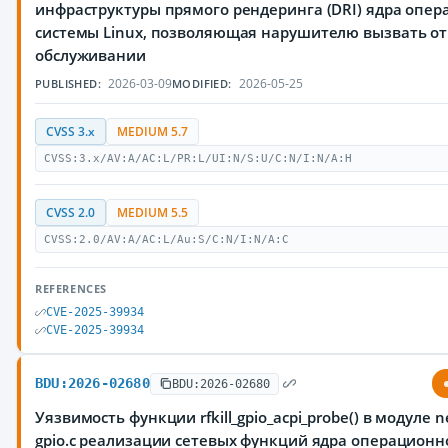
инфраструктуры прямого рендеринга (DRI) ядра опе
системы Linux, позволяющая нарушителю вызвать от
обслуживании
2026-03-09
2026-05-25
PUBLISHED:
MODIFIED:
CVSS 3.x
MEDIUM 5.7
CVSS:3.x/AV:A/AC:L/PR:L/UI:N/S:U/C:N/I:N/A:H
CVSS 2.0
MEDIUM 5.5
CVSS:2.0/AV:A/AC:L/Au:S/C:N/I:N/A:C
REFERENCES
CVE-2025-39934
CVE-2025-39934
BDU:2026-02680
BDU:2026-02680
Уязвимость функции rfkill_gpio_acpi_probe() в модуле net/r
gpio.c реализации сетевых функций ядра операционн