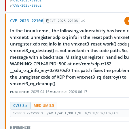
CVE-2025-39952
CVE-2025-39952
CVE-2025-22106
CVE-2025-22106
In the Linux kernel, the following vulnerability has been 
vmxnet3: unregister xdp rxq info in the reset path vmxne
unregister xdp rxq info in the vmxnet3_reset_work() code 
vmxnet3_rq_destroy() is not invoked in this code path. So
message with a backtrace. Missing unregister, handled but
WARNING: CPU:48 PID: 500 at net/core/xdp.c:182
__xdp_rxq_info_reg+0x93/0xf0 This patch fixes the proble
the unregister code of XDP from vmxnet3_rq_destroy() to
vmxnet3_rq_cleanup().
2025-04-16
2026-06-17
PUBLISHED:
MODIFIED:
CVSS 3.x
MEDIUM 5.5
CVSS:3.x/CVSS:3.1/AV:L/AC:L/PR:L/UI:N/S:U/C:N/I:N/A:H
REFERENCES