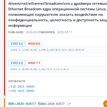
drivers/net/ethernet/broadcom/cnic.c драйвера сетевы
Ethernet Broadcom ядра операционной системы Linux,
позволяющая нарушителю оказать воздействие на
конфиденциальность, целостность и доступность з
информации
2026-03-09
2026-03-11
PUBLISHED:
MODIFIED:
CVSS 3.x
HIGH 8.0
CVSS:3.x/AV:A/AC:L/PR:L/UI:N/S:U/C:H/I:H/A:H
CVSS 2.0
HIGH 7.7
CVSS:2.0/AV:A/AC:L/Au:S/C:C/I:C/A:C
REFERENCES
CVE-2025-39945
CVE-2025-39945
BDU:2026-02677
BDU:2026-02677