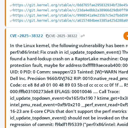
https://git.kernel.org/stable/c/0dd765fae295832934bf28e45
https://git.kernel.org/stable/c/23da4e0bb2a38966d29db0ff9
https://git.kernel.org/stable/c/9908541a9e235b7c5e2fbdd59
https://git.kernel.org/stable/c/a6157484bee3385a425d288a6
CVE-2025-38322
CVE-2025-38322
In the Linux kernel, the following vulnerability has been 
perf/x86/intel: Fix crash in icl_update_topdown_event() Th
found a hard-lockup crash on a RaptorLake machine: Oop
protection fault, maybe for address 0xffff89aeceab400: 0
UID: 0 PID: 0 Comm: swapper/23 Tainted: [W]=WARN Har
Dell Inc. Precision 9660/0VJ762 RIP: 0010:native_read_p
Code: cc e8 8d a9 01 00 48 89 03 5b cd cc cc cc cc 0f 1f ... R
000:fffb03100273de8 EFLAGS: 00010046 .... Call Trace:
icl_update_topdown_event+0x165/0x190 ? ktime_get+0x3
intel_pmu_read_event+0xf9/0x210 __perf_event_read+0xf
16-23 are E-core CPUs that don't support the perf metrics
icl_update_topdown_event() should not be invoked on thes
regression of commit: f9bdf1f95339 ("perf/x86/intel: Avoi