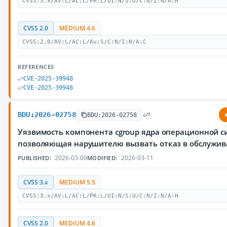
CVSS:3.x/AV:L/AC:L/PR:L/UI:N/S:U/C:N/I:N/A:H
CVSS 2.0
MEDIUM 4.6
CVSS:2.0/AV:L/AC:L/Au:S/C:N/I:N/A:C
REFERENCES
CVE-2025-39948
CVE-2025-39948
BDU:2026-02758
BDU:2026-02758
Уязвимость компонента cgroup ядра операционной си
позволяющая нарушителю вызвать отказ в обслужи
2026-03-09
2026-03-11
PUBLISHED:
MODIFIED:
CVSS 3.x
MEDIUM 5.5
CVSS:3.x/AV:L/AC:L/PR:L/UI:N/S:U/C:N/I:N/A:H
CVSS 2.0
MEDIUM 4.6