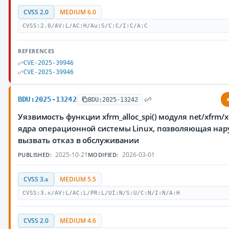
CVSS 2.0
MEDIUM 6.0
CVSS:2.0/AV:L/AC:H/Au:S/C:C/I:C/A:C
REFERENCES
CVE-2025-39946
CVE-2025-39946
BDU:2025-13242
BDU:2025-13242
Уязвимость функции xfrm_alloc_spi() модуля net/xfrm/x
ядра операционной системы Linux, позволяющая на
вызвать отказ в обслуживании
2025-10-21
2026-03-01
PUBLISHED:
MODIFIED:
CVSS 3.x
MEDIUM 5.5
CVSS:3.x/AV:L/AC:L/PR:L/UI:N/S:U/C:N/I:N/A:H
CVSS 2.0
MEDIUM 4.6