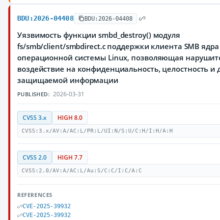
BDU:2026-04408
BDU:2026-04408
Уязвимость функции smbd_destroy() модуля
fs/smb/client/smbdirect.c поддержки клиента SMB ядра
операционной системы Linux, позволяющая нарушит
воздействие на конфиденциальность, целостность и 
защищаемой информации
2026-03-31
PUBLISHED:
CVSS 3.x
HIGH 8.0
CVSS:3.x/AV:A/AC:L/PR:L/UI:N/S:U/C:H/I:H/A:H
CVSS 2.0
HIGH 7.7
CVSS:2.0/AV:A/AC:L/Au:S/C:C/I:C/A:C
REFERENCES
CVE-2025-39932
CVE-2025-39932