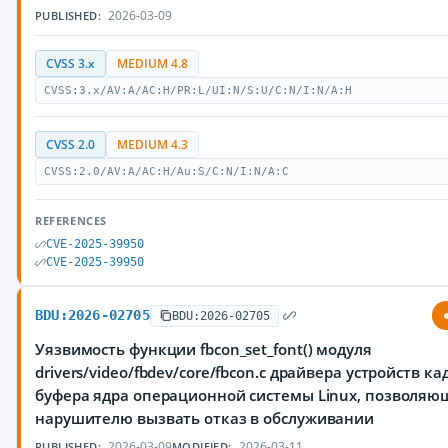
2026-03-09
PUBLISHED:
CVSS 3.x
MEDIUM 4.8
CVSS:3.x/AV:A/AC:H/PR:L/UI:N/S:U/C:N/I:N/A:H
CVSS 2.0
MEDIUM 4.3
CVSS:2.0/AV:A/AC:H/Au:S/C:N/I:N/A:C
REFERENCES
CVE-2025-39950
CVE-2025-39950
BDU:2026-02705
BDU:2026-02705
Уязвимость функции fbcon_set_font() модуля
drivers/video/fbdev/core/fbcon.c драйвера устройств к
буфера ядра операционной системы Linux, позволяю
нарушителю вызвать отказ в обслуживании
2026-03-09
2026-03-11
PUBLISHED:
MODIFIED: