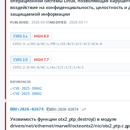
операционной системы Linux, позволяющая нарушит
воздействие на конфиденциальность, целостность и 
защищаемой информации
2026-03-09
2026-03-11
PUBLISHED:
MODIFIED:
CVSS 3.x
HIGH 8.0
CVSS:3.x/AV:A/AC:L/PR:L/UI:N/S:U/C:H/I:H/A:H
CVSS 2.0
HIGH 7.7
CVSS:2.0/AV:A/AC:L/Au:S/C:C/I:C/A:C
REFERENCES
CVE-2025-39942
CVE-2025-39942
BDU:2026-02674
BDU:2026-02674
Уязвимость функции otx2_ptp_destroy() в модуле
drivers/net/ethernet/marvell/octeontx2/nic/otx2_ptp.c 