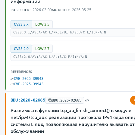
информации
2026-03-09
2026-05-25
PUBLISHED:
MODIFIED:
CVSS 3.x
LOW 3.5
CVSS:3.x/AV:A/AC:L/PR:L/UI:N/S:U/C:L/I:N/A:N
CVSS 2.0
LOW 2.7
CVSS:2.0/AV:A/AC:L/Au:S/C:P/I:N/A:N
REFERENCES
CVE-2025-39943
CVE-2025-39943
BDU:2026-02685
BDU:2026-02685
Уязвимость функции tcp_ao_finish_connect() в модуле
net/ipv4/tcp_ao.c реализации протокола IPv4 ядра оп
системы Linux, позволяющая нарушителю вызвать от
обслуживании