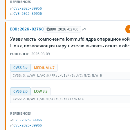
REFERENCES
CVE-2025-39956
CVE-2025-39956
BDU:2026-02760
BDU:2026-02760
Уязвимость компонента iommufd ядра операционной
Linux, позволяющая нарушителю вызвать отказ в об
2026-03-09
PUBLISHED:
CVSS 3.x
MEDIUM 4.7
CVSS:3.x/AV:L/AC:H/PR:L/UI:N/S:U/C:N/I:N/A:H
CVSS 2.0
LOW 3.8
CVSS:2.0/AV:L/AC:H/Au:S/C:N/I:N/A:C
REFERENCES
CVE-2025-39966
CVE-2025-39966