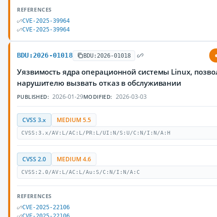
REFERENCES
CVE-2025-39964
CVE-2025-39964
BDU:2026-01018
BDU:2026-01018
Уязвимость ядра операционной системы Linux, позв
нарушителю вызвать отказ в обслуживании
2026-01-29
2026-03-03
PUBLISHED:
MODIFIED:
CVSS 3.x
MEDIUM 5.5
CVSS:3.x/AV:L/AC:L/PR:L/UI:N/S:U/C:N/I:N/A:H
CVSS 2.0
MEDIUM 4.6
CVSS:2.0/AV:L/AC:L/Au:S/C:N/I:N/A:C
REFERENCES
CVE-2025-22106
CVE-2025-22106