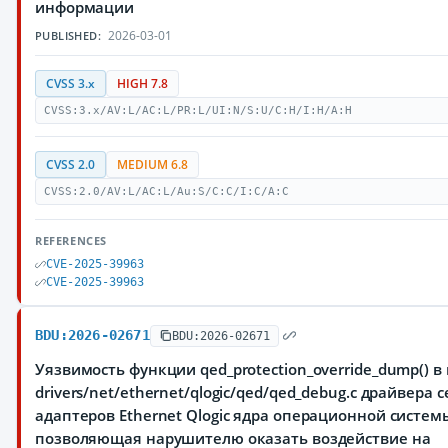
информации
2026-03-01
PUBLISHED:
CVSS 3.x
HIGH 7.8
CVSS:3.x/AV:L/AC:L/PR:L/UI:N/S:U/C:H/I:H/A:H
CVSS 2.0
MEDIUM 6.8
CVSS:2.0/AV:L/AC:L/Au:S/C:C/I:C/A:C
REFERENCES
CVE-2025-39963
CVE-2025-39963
BDU:2026-02671
BDU:2026-02671
Уязвимость функции qed_protection_override_dump() в
drivers/net/ethernet/qlogic/qed/qed_debug.c драйвера 
адаптеров Ethernet Qlogic ядра операционной системы
позволяющая нарушителю оказать воздействие на