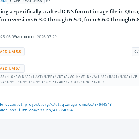
683
CVE-2025-5683
ng a specifically crafted ICNS format image file in QImage
from versions 6.3.0 through 6.5.9, from 6.6.0 through 6.8.4
25-06-05
2026-07-29
MODIFIED:
MEDIUM 5.5
CV
MEDIUM 5.1
VSS:4.0/AV:N/AC:L/AT:N/PR:N/UI:A/VC:N/VI:N/VA:L/SC:N/SI:N/SA:L/E
MVA:X/MSC:X/MSI:X/MSA:X/S:X/AU:X/R:X/V:X/RE:X/U:X
dereview.qt-project.org/c/qt/qtimageformats/+/644548
sues.oss-fuzz.com/issues/415350704