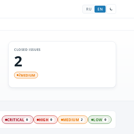
RU
EN
CLOSED ISSUES
2
MEDIUM
2
:
CRITICAL
HIGH
MEDIUM
LOW
0
0
2
0