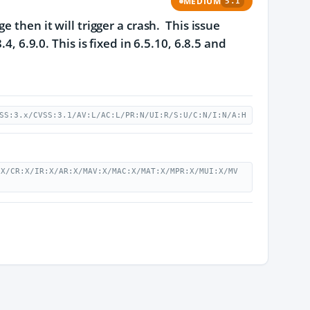
MEDIUM
5.1
 then it will trigger a crash. This issue
, 6.9.0. This is fixed in 6.5.10, 6.8.5 and
SS:3.x/CVSS:3.1/AV:L/AC:L/PR:N/UI:R/S:U/C:N/I:N/A:H
:X/CR:X/IR:X/AR:X/MAV:X/MAC:X/MAT:X/MPR:X/MUI:X/MV