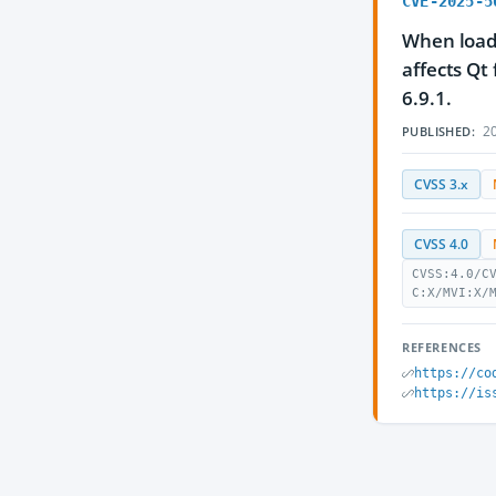
CVE-2025-5
When loadi
affects Qt 
6.9.1.
20
PUBLISHED:
CVSS 3.x
CVSS 4.0
CVSS:4.0/C
C:X/MVI:X/
REFERENCES
https://co
https://is