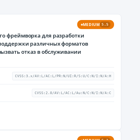
MEDIUM
5.5
ого фреймворка для разработки
я поддержки различных форматов
ызвать отказ в обслуживании
CVSS:3.x/AV:L/AC:L/PR:N/UI:R/S:U/C:N/I:N/A:H
CVSS:2.0/AV:L/AC:L/Au:N/C:N/I:N/A:C