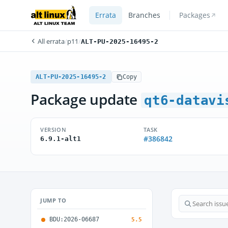
Errata
Branches
Packages
All errata
/
p11
/
ALT-PU-2025-16495-2
ALT-PU-2025-16495-2
Copy
Package update
qt6-datavi
VERSION
TASK
#386842
6.9.1-alt1
JUMP TO
BDU:2026-06687
5.5