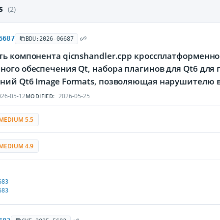
es
(2)
6687
BDU:2026-06687
ть компонента qicnshandler.cpp кроссплатформенн
ного обеспечения Qt, набора плагинов для Qt6 дл
ний Qt6 Image Formats, позволяющая нарушителю в
26-05-12
2026-05-25
MODIFIED:
MEDIUM 5.5
MEDIUM 4.9
683
683