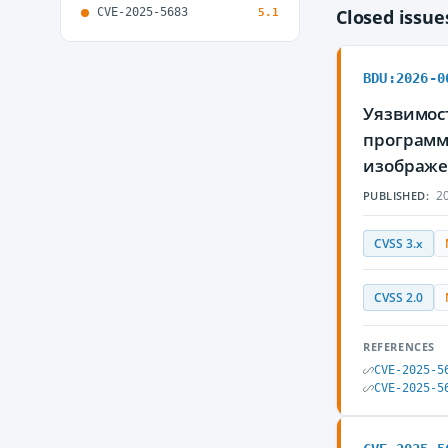
CVE-2025-5683
Closed issu
5.1
BDU:2026-0
Уязвимос
программ
изображе
20
PUBLISHED:
CVSS 3.x
CVSS 2.0
REFERENCES
CVE-2025-5
CVE-2025-5