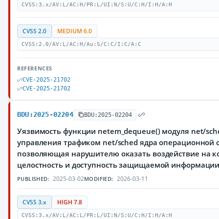
CVSS:3.x/AV:L/AC:H/PR:L/UI:N/S:U/C:H/I:H/A:H
CVSS 2.0
MEDIUM 6.0
CVSS:2.0/AV:L/AC:H/Au:S/C:C/I:C/A:C
REFERENCES
CVE-2025-21702
CVE-2025-21702
BDU:2025-02204
BDU:2025-02204
Уязвимость функции netem_dequeue() модуля net/sch
управления трафиком net/sched ядра операционной с
позволяющая нарушителю оказать воздействие на к
целостность и доступность защищаемой информации
2025-03-02
2026-03-11
PUBLISHED:
MODIFIED:
CVSS 3.x
HIGH 7.8
CVSS:3.x/AV:L/AC:L/PR:L/UI:N/S:U/C:H/I:H/A:H