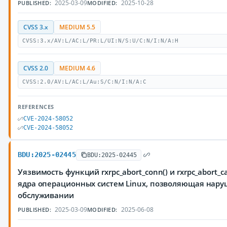
2025-03-09
2025-10-28
PUBLISHED:
MODIFIED:
CVSS 3.x
MEDIUM 5.5
CVSS:3.x/AV:L/AC:L/PR:L/UI:N/S:U/C:N/I:N/A:H
CVSS 2.0
MEDIUM 4.6
CVSS:2.0/AV:L/AC:L/Au:S/C:N/I:N/A:C
REFERENCES
CVE-2024-58052
CVE-2024-58052
BDU:2025-02445
BDU:2025-02445
Уязвимость функций rxrpc_abort_conn() и rxrpc_abort_cal
ядра операционных систем Linux, позволяющая нару
обслуживании
2025-03-09
2025-06-08
PUBLISHED:
MODIFIED: