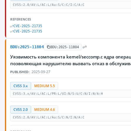
CVSS:2.0/AV:L/AC:L/Au:S/C:C/I:C/A:C
REFERENCES
CVE-2025-21735
CVE-2025-21735
BDU:2025-11804
BDU:2025-11804
Уязвимость компонента kernel/seccomp.c ядра опера
позволяющая нарушителю вызвать отказ в обслужи
2025-09-27
PUBLISHED:
CVSS 3.x
MEDIUM 5.5
CVSS:3.x/AV:L/AC:L/PR:L/UI:N/S:U/C:N/I:N/A:H
CVSS 2.0
MEDIUM 4.6
CVSS:2.0/AV:L/AC:L/Au:S/C:N/I:N/A:C