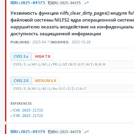
BDU:2025-04375
BDU:2025-04375
Уязвимость функции nilfs_clear_dirty_pages() модуля fs
файловой системы NILFS2 ядра операционной систем
нарушителю оказать воздействие на конфиденциальн
доступность защищаемой информации
2025-04-13
2025-10-28
PUBLISHED:
MODIFIED:
CVSS 3.x
HIGH 7.8
CVSS:3.x/AV:L/AC:L/PR:L/UI:N/S:U/C:H/I:H/A:H
CVSS 2.0
MEDIUM 6.8
CVSS:2.0/AV:L/AC:L/Au:S/C:C/I:C/A:C
REFERENCES
CVE-2025-21722
CVE-2025-21722
BDU:2025-04379
BDU:2025-04379