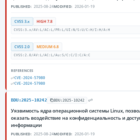
2025-08-24
2026-01-19
PUBLISHED:
MODIFIED:
CVSS 3.x
HIGH 7.8
CVSS:3.x/AV:L/AC:L/PR:L/UI:N/S:U/C:H/I:H/A:H
CVSS 2.0
MEDIUM 6.8
CVSS:2.0/AV:L/AC:L/Au:S/C:C/I:C/A:C
REFERENCES
CVE-2024-57980
CVE-2024-57980
BDU:2025-10242
BDU:2025-10242
Уязвимость ядра операционной системы Linux, поз
оказать воздействие на конфиденциальность и дос
информации
2025-08-24
2026-01-19
PUBLISHED:
MODIFIED: