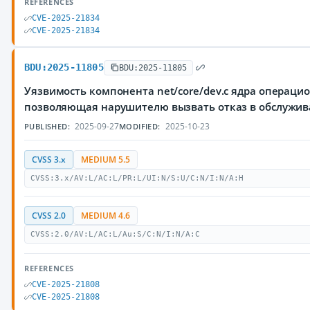
REFERENCES
CVE-2025-21834
CVE-2025-21834
BDU:2025-11805
BDU:2025-11805
Уязвимость компонента net/core/dev.c ядра операцио
позволяющая нарушителю вызвать отказ в обслужи
2025-09-27
2025-10-23
PUBLISHED:
MODIFIED:
CVSS 3.x
MEDIUM 5.5
CVSS:3.x/AV:L/AC:L/PR:L/UI:N/S:U/C:N/I:N/A:H
CVSS 2.0
MEDIUM 4.6
CVSS:2.0/AV:L/AC:L/Au:S/C:N/I:N/A:C
REFERENCES
CVE-2025-21808
CVE-2025-21808