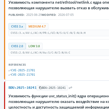
Уязвимость компонента net/ethtool/netlink.c ядра оп
позволяющая нарушителю вызвать отказ в обслужи
2025-06-29
2026-07-05
PUBLISHED:
MODIFIED:
CVSS 3.x
MEDIUM 4.7
CVSS:3.x/AV:L/AC:H/PR:L/UI:N/S:U/C:N/I:N/A:H
CVSS 2.0
LOW 3.8
CVSS:2.0/AV:L/AC:H/Au:S/C:N/I:N/A:C
REFERENCES
CVE-2025-21701
CVE-2025-21701
BDU:2025-10241
BDU:2025-10241
Уязвимость функции uvc_status_init() ядра операцион
позволяющая нарушителю оказать воздействие на к
целостность и доступность защищаемой информаци