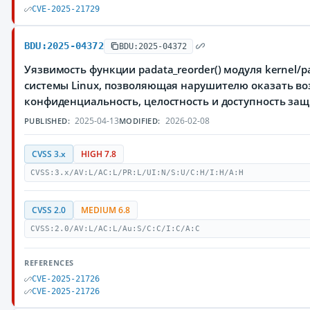
CVE-2025-21729
BDU:2025-04372
BDU:2025-04372
Уязвимость функции padata_reorder() модуля kernel/
системы Linux, позволяющая нарушителю оказать во
конфиденциальность, целостность и доступность з
2025-04-13
2026-02-08
PUBLISHED:
MODIFIED:
CVSS 3.x
HIGH 7.8
CVSS:3.x/AV:L/AC:L/PR:L/UI:N/S:U/C:H/I:H/A:H
CVSS 2.0
MEDIUM 6.8
CVSS:2.0/AV:L/AC:L/Au:S/C:C/I:C/A:C
REFERENCES
CVE-2025-21726
CVE-2025-21726