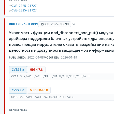
CVE-2025-21727
CVE-2025-21727
BDU:2025-03899
BDU:2025-03899
Уязвимость функции nbd_disconnect_and_put() модуля dr
драйвера поддержки блочных устройств ядра операци
позволяющая нарушителю оказать воздействие на к
целостность и доступность защищаемой информации
2025-04-08
2026-01-19
PUBLISHED:
MODIFIED:
CVSS 3.x
HIGH 7.8
CVSS:3.x/AV:L/AC:L/PR:L/UI:N/S:U/C:H/I:H/A:H
CVSS 2.0
MEDIUM 6.8
CVSS:2.0/AV:L/AC:L/Au:S/C:C/I:C/A:C
REFERENCES