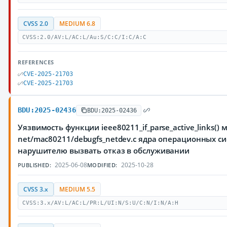
CVSS 2.0
MEDIUM 6.8
CVSS:2.0/AV:L/AC:L/Au:S/C:C/I:C/A:C
REFERENCES
CVE-2025-21703
CVE-2025-21703
BDU:2025-02436
BDU:2025-02436
Уязвимость функции ieee80211_if_parse_active_links() 
net/mac80211/debugfs_netdev.c ядра операционных с
нарушителю вызвать отказ в обслуживании
2025-06-08
2025-10-28
PUBLISHED:
MODIFIED:
CVSS 3.x
MEDIUM 5.5
CVSS:3.x/AV:L/AC:L/PR:L/UI:N/S:U/C:N/I:N/A:H