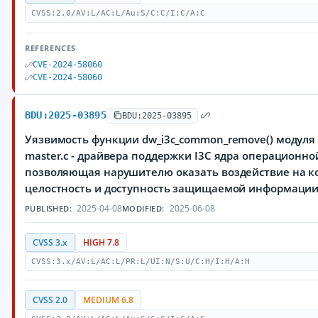
CVSS:2.0/AV:L/AC:L/Au:S/C:C/I:C/A:C
REFERENCES
CVE-2024-58060
CVE-2024-58060
BDU:2025-03895
BDU:2025-03895
Уязвимость функции dw_i3c_common_remove() модуля dr
master.c - драйвера поддержки I3C ядра операционной
позволяющая нарушителю оказать воздействие на к
целостность и доступность защищаемой информации
2025-04-08
2025-06-08
PUBLISHED:
MODIFIED:
CVSS 3.x
HIGH 7.8
CVSS:3.x/AV:L/AC:L/PR:L/UI:N/S:U/C:H/I:H/A:H
CVSS 2.0
MEDIUM 6.8