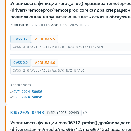
Уязвимость функции rproc_alloc() драйвера remoteproc
(drivers/remoteproc/remoteproc_core.c) ядра операцион
позволяющая нарушителю вызвать отказ в обслужи
2025-03-09
2025-10-28
PUBLISHED:
MODIFIED:
CVSS 3.x
MEDIUM 5.5
CVSS:3.x/AV:L/AC:L/PR:L/UI:N/S:U/C:N/I:N/A:H
CVSS 2.0
MEDIUM 4.6
CVSS:2.0/AV:L/AC:L/Au:S/C:N/I:N/A:C
REFERENCES
CVE-2024-58056
CVE-2024-58056
BDU:2025-02443
BDU:2025-02443
Уязвимость функции max96712_probe() драйвера дес
(drivers/staging/media/max96712/max96712.c) ядра оп