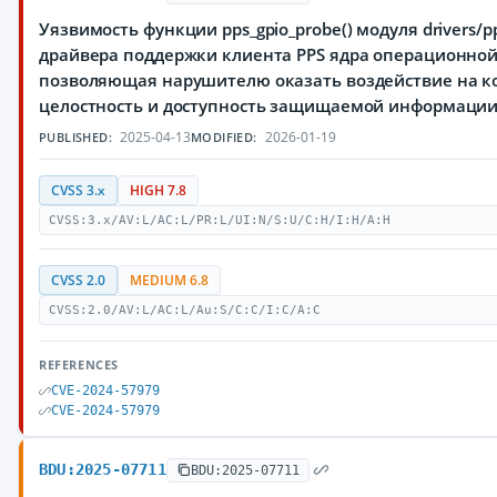
Уязвимость функции pps_gpio_probe() модуля drivers/pps/
драйвера поддержки клиента PPS ядра операционной 
позволяющая нарушителю оказать воздействие на к
целостность и доступность защищаемой информаци
2025-04-13
2026-01-19
PUBLISHED:
MODIFIED:
CVSS 3.x
HIGH 7.8
CVSS:3.x/AV:L/AC:L/PR:L/UI:N/S:U/C:H/I:H/A:H
CVSS 2.0
MEDIUM 6.8
CVSS:2.0/AV:L/AC:L/Au:S/C:C/I:C/A:C
REFERENCES
CVE-2024-57979
CVE-2024-57979
BDU:2025-07711
BDU:2025-07711