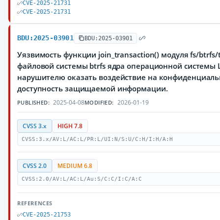
CVE-2025-21731
CVE-2025-21731
BDU:2025-03901
BDU:2025-03901
Уязвимость функции join_transaction() модуля fs/btrfs
файловой системы btrfs ядра операционной системы 
нарушителю оказать воздействие на конфиденциальн
доступность защищаемой информации.
2025-04-08
2026-01-19
PUBLISHED:
MODIFIED:
CVSS 3.x
HIGH 7.8
CVSS:3.x/AV:L/AC:L/PR:L/UI:N/S:U/C:H/I:H/A:H
CVSS 2.0
MEDIUM 6.8
CVSS:2.0/AV:L/AC:L/Au:S/C:C/I:C/A:C
REFERENCES
CVE-2025-21753