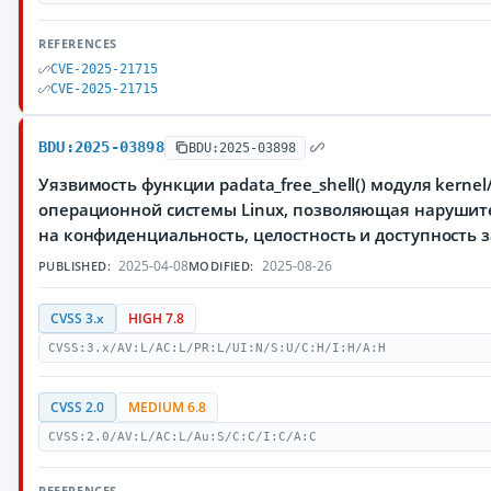
REFERENCES
CVE-2025-21715
CVE-2025-21715
BDU:2025-03898
BDU:2025-03898
Уязвимость функции padata_free_shell() модуля kernel
операционной системы Linux, позволяющая нарушит
на конфиденциальность, целостность и доступност
2025-04-08
2025-08-26
PUBLISHED:
MODIFIED:
CVSS 3.x
HIGH 7.8
CVSS:3.x/AV:L/AC:L/PR:L/UI:N/S:U/C:H/I:H/A:H
CVSS 2.0
MEDIUM 6.8
CVSS:2.0/AV:L/AC:L/Au:S/C:C/I:C/A:C
REFERENCES