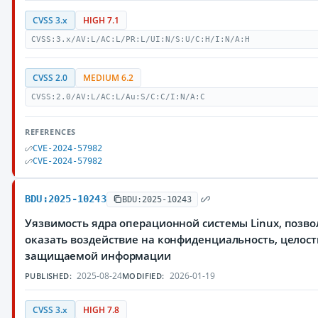
CVSS 3.x
HIGH 7.1
CVSS:3.x/AV:L/AC:L/PR:L/UI:N/S:U/C:H/I:N/A:H
CVSS 2.0
MEDIUM 6.2
CVSS:2.0/AV:L/AC:L/Au:S/C:C/I:N/A:C
REFERENCES
CVE-2024-57982
CVE-2024-57982
BDU:2025-10243
BDU:2025-10243
Уязвимость ядра операционной системы Linux, поз
оказать воздействие на конфиденциальность, целост
защищаемой информации
2025-08-24
2026-01-19
PUBLISHED:
MODIFIED:
CVSS 3.x
HIGH 7.8