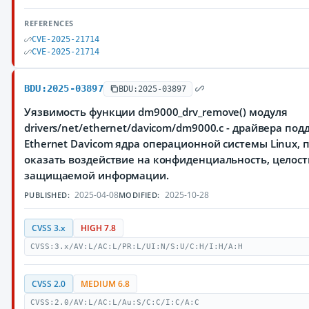
REFERENCES
CVE-2025-21714
CVE-2025-21714
BDU:2025-03897
BDU:2025-03897
Уязвимость функции dm9000_drv_remove() модуля
drivers/net/ethernet/davicom/dm9000.c - драйвера по
Ethernet Davicom ядра операционной системы Linux
оказать воздействие на конфиденциальность, целост
защищаемой информации.
2025-04-08
2025-10-28
PUBLISHED:
MODIFIED:
CVSS 3.x
HIGH 7.8
CVSS:3.x/AV:L/AC:L/PR:L/UI:N/S:U/C:H/I:H/A:H
CVSS 2.0
MEDIUM 6.8
CVSS:2.0/AV:L/AC:L/Au:S/C:C/I:C/A:C