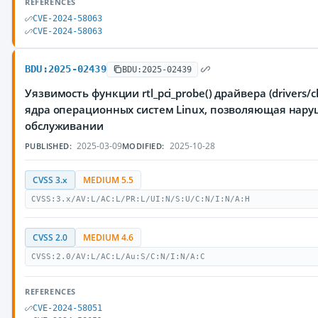
REFERENCES
CVE-2024-58063
CVE-2024-58063
BDU:2025-02439
BDU:2025-02439
Уязвимость функции rtl_pci_probe() драйвера (drivers/ch
ядра операционных систем Linux, позволяющая нару
обслуживании
2025-03-09
2025-10-28
PUBLISHED:
MODIFIED:
CVSS 3.x
MEDIUM 5.5
CVSS:3.x/AV:L/AC:L/PR:L/UI:N/S:U/C:N/I:N/A:H
CVSS 2.0
MEDIUM 4.6
CVSS:2.0/AV:L/AC:L/Au:S/C:N/I:N/A:C
REFERENCES
CVE-2024-58051