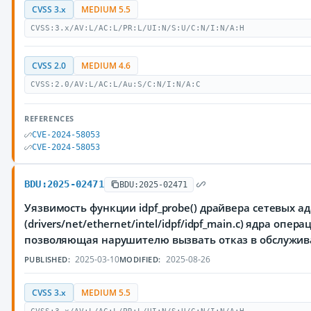
CVSS 3.x
MEDIUM 5.5
CVSS:3.x/AV:L/AC:L/PR:L/UI:N/S:U/C:N/I:N/A:H
CVSS 2.0
MEDIUM 4.6
CVSS:2.0/AV:L/AC:L/Au:S/C:N/I:N/A:C
REFERENCES
CVE-2024-58053
CVE-2024-58053
BDU:2025-02471
BDU:2025-02471
Уязвимость функции idpf_probe() драйвера сетевых ад
(drivers/net/ethernet/intel/idpf/idpf_main.c) ядра опер
позволяющая нарушителю вызвать отказ в обслужи
2025-03-10
2025-08-26
PUBLISHED:
MODIFIED:
CVSS 3.x
MEDIUM 5.5