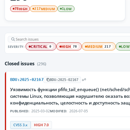
HIGH
MEDIUM
LOW
78
217
1
SEVERITY:
CRITICAL
HIGH
MEDIUM
LOW
0
78
217
Closed issues
(296)
BDU:2025-02167
BDU:2025-02167
Уязвимость функции pfifo_tail_enqueue() (net/sched/sc
системы Linux, позволяющая нарушителю оказать во
конфиденциальность, целостность и доступность з
2025-03-02
2026-07-05
PUBLISHED:
MODIFIED:
CVSS 3.x
HIGH 7.0