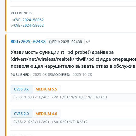
REFERENCES
CVE-2024-58062
CVE-2024-58062
BDU:2025-02438
BDU:2025-02438
Уязвимость функции rtl_pci_probe() драйвера
(drivers/net/wireless/realtek/rtlwifi/pci.c) ядра операц
позволяющая нарушителю вызвать отказ в обслужи
2025-03-09
2025-10-28
PUBLISHED:
MODIFIED:
CVSS 3.x
MEDIUM 5.5
CVSS:3.x/AV:L/AC:L/PR:L/UI:N/S:U/C:N/I:N/A:H
CVSS 2.0
MEDIUM 4.6
CVSS:2.0/AV:L/AC:L/Au:S/C:N/I:N/A:C