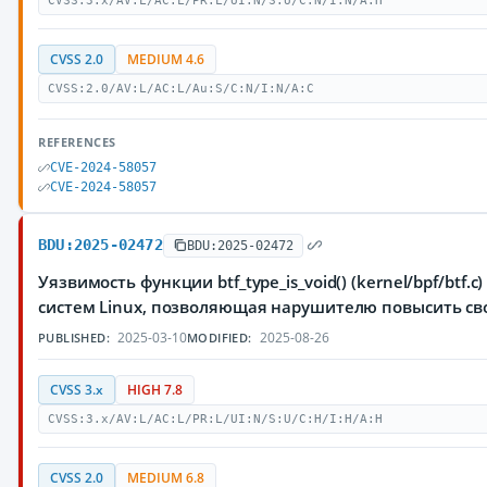
CVSS:3.x/AV:L/AC:L/PR:L/UI:N/S:U/C:N/I:N/A:H
CVSS 2.0
MEDIUM 4.6
CVSS:2.0/AV:L/AC:L/Au:S/C:N/I:N/A:C
REFERENCES
CVE-2024-58057
CVE-2024-58057
BDU:2025-02472
BDU:2025-02472
Уязвимость функции btf_type_is_void() (kernel/bpf/btf
систем Linux, позволяющая нарушителю повысить св
2025-03-10
2025-08-26
PUBLISHED:
MODIFIED:
CVSS 3.x
HIGH 7.8
CVSS:3.x/AV:L/AC:L/PR:L/UI:N/S:U/C:H/I:H/A:H
CVSS 2.0
MEDIUM 6.8