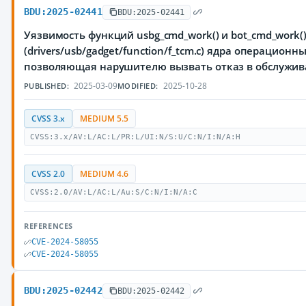
BDU:2025-02441
BDU:2025-02441
Уязвимость функций usbg_cmd_work() и bot_cmd_work(
(drivers/usb/gadget/function/f_tcm.c) ядра операционны
позволяющая нарушителю вызвать отказ в обслужи
2025-03-09
2025-10-28
PUBLISHED:
MODIFIED:
CVSS 3.x
MEDIUM 5.5
CVSS:3.x/AV:L/AC:L/PR:L/UI:N/S:U/C:N/I:N/A:H
CVSS 2.0
MEDIUM 4.6
CVSS:2.0/AV:L/AC:L/Au:S/C:N/I:N/A:C
REFERENCES
CVE-2024-58055
CVE-2024-58055
BDU:2025-02442
BDU:2025-02442