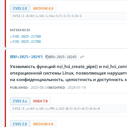
CVSS 2.0
MEDIUM 6.8
CVSS:2.0/AV:L/AC:L/Au:S/C:C/I:C/A:C
REFERENCES
CVE-2025-21700
CVE-2025-21700
BDU:2025-10245
BDU:2025-10245
Уязвимость функций nci_hci_create_pipe() и nci_hci_conn
операционной системы Linux, позволяющая нарушит
на конфиденциальность, целостность и доступност
2025-08-24
2026-01-19
PUBLISHED:
MODIFIED:
CVSS 3.x
HIGH 7.8
CVSS:3.x/AV:L/AC:L/PR:L/UI:N/S:U/C:H/I:H/A:H
CVSS 2.0
MEDIUM 6.8