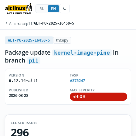
RU
EN
All errata
/
p11
/
ALT-PU-2025-16450-5
ALT-PU-2025-16450-5
Copy
Package update
in
kernel-image-pine
branch
p11
VERSION
TASK
#375247
6.12.14-alt1
PUBLISHED
MAX SEVERITY
2026-03-28
HIGH
CLOSED ISSUES
296