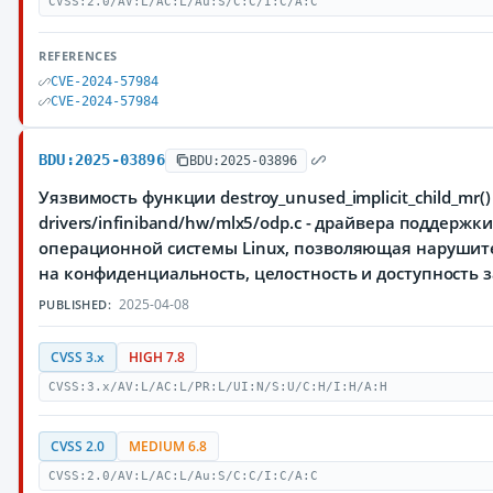
CVSS:2.0/AV:L/AC:L/Au:S/C:C/I:C/A:C
REFERENCES
CVE-2024-57984
CVE-2024-57984
BDU:2025-03896
BDU:2025-03896
Уязвимость функции destroy_unused_implicit_child_mr(
drivers/infiniband/hw/mlx5/odp.c - драйвера поддержки
операционной системы Linux, позволяющая нарушит
на конфиденциальность, целостность и доступност
2025-04-08
PUBLISHED:
CVSS 3.x
HIGH 7.8
CVSS:3.x/AV:L/AC:L/PR:L/UI:N/S:U/C:H/I:H/A:H
CVSS 2.0
MEDIUM 6.8
CVSS:2.0/AV:L/AC:L/Au:S/C:C/I:C/A:C