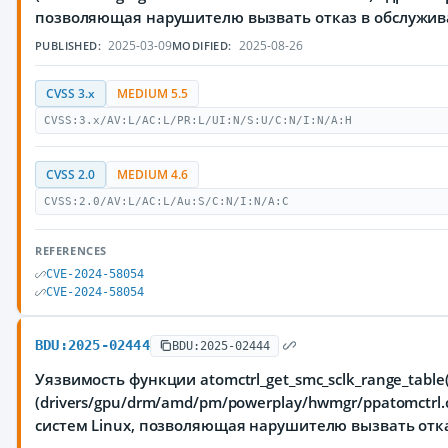
позволяющая нарушителю вызвать отказ в обслужи
2025-03-09
2025-08-26
PUBLISHED:
MODIFIED:
CVSS 3.x
MEDIUM 5.5
CVSS:3.x/AV:L/AC:L/PR:L/UI:N/S:U/C:N/I:N/A:H
CVSS 2.0
MEDIUM 4.6
CVSS:2.0/AV:L/AC:L/Au:S/C:N/I:N/A:C
REFERENCES
CVE-2024-58054
CVE-2024-58054
BDU:2025-02444
BDU:2025-02444
Уязвимость функции atomctrl_get_smc_sclk_range_tabl
(drivers/gpu/drm/amd/pm/powerplay/hwmgr/ppatomctrl
систем Linux, позволяющая нарушителю вызвать отк