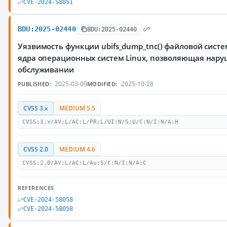
CVE-2024-58051
BDU:2025-02440
BDU:2025-02440
Уязвимость функции ubifs_dump_tnc() файловой системы
ядра операционных систем Linux, позволяющая нару
обслуживании
2025-03-09
2025-10-28
PUBLISHED:
MODIFIED:
CVSS 3.x
MEDIUM 5.5
CVSS:3.x/AV:L/AC:L/PR:L/UI:N/S:U/C:N/I:N/A:H
CVSS 2.0
MEDIUM 4.6
CVSS:2.0/AV:L/AC:L/Au:S/C:N/I:N/A:C
REFERENCES
CVE-2024-58058
CVE-2024-58058