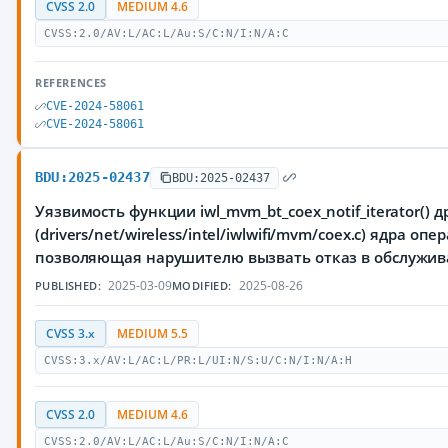
CVSS 2.0
MEDIUM 4.6
CVSS:2.0/AV:L/AC:L/Au:S/C:N/I:N/A:C
REFERENCES
CVE-2024-58061
CVE-2024-58061
BDU:2025-02437
BDU:2025-02437
Уязвимость функции iwl_mvm_bt_coex_notif_iterator() др
(drivers/net/wireless/intel/iwlwifi/mvm/coex.c) ядра оп
позволяющая нарушителю вызвать отказ в обслужи
2025-03-09
2025-08-26
PUBLISHED:
MODIFIED:
CVSS 3.x
MEDIUM 5.5
CVSS:3.x/AV:L/AC:L/PR:L/UI:N/S:U/C:N/I:N/A:H
CVSS 2.0
MEDIUM 4.6
CVSS:2.0/AV:L/AC:L/Au:S/C:N/I:N/A:C