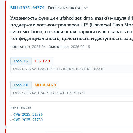
BDU:2025-04374
BDU:2025-04374
Уязвимость функции ufshcd_set_dma_mask() модуля driv
поддержки хост-контроллеров UFS (Universal Flash Sto
системы Linux, позволяющая нарушителю оказать во
конфиденциальность, целостность и доступность з
2025-04-13
2026-02-16
PUBLISHED:
MODIFIED:
CVSS 3.x
HIGH 7.8
CVSS:3.x/AV:L/AC:L/PR:L/UI:N/S:U/C:H/I:H/A:H
CVSS 2.0
MEDIUM 6.8
CVSS:2.0/AV:L/AC:L/Au:S/C:C/I:C/A:C
REFERENCES
CVE-2025-21739
CVE-2025-21739