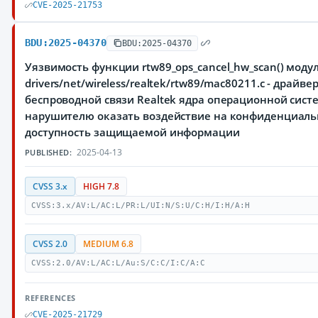
CVE-2025-21753
BDU:2025-04370
BDU:2025-04370
Уязвимость функции rtw89_ops_cancel_hw_scan() моду
drivers/net/wireless/realtek/rtw89/mac80211.c - драй
беспроводной связи Realtek ядра операционной сист
нарушителю оказать воздействие на конфиденциальн
доступность защищаемой информации
2025-04-13
PUBLISHED:
CVSS 3.x
HIGH 7.8
CVSS:3.x/AV:L/AC:L/PR:L/UI:N/S:U/C:H/I:H/A:H
CVSS 2.0
MEDIUM 6.8
CVSS:2.0/AV:L/AC:L/Au:S/C:C/I:C/A:C
REFERENCES
CVE-2025-21729