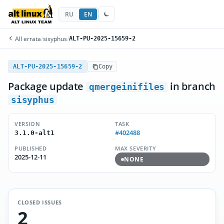
RU
EN
All errata
/
sisyphus
/
ALT-PU-2025-15659-2
ALT-PU-2025-15659-2
Copy
Package update
in branch
qmergeinifiles
sisyphus
VERSION
TASK
#402488
3.1.0-alt1
PUBLISHED
MAX SEVERITY
2025-12-11
NONE
CLOSED ISSUES
2