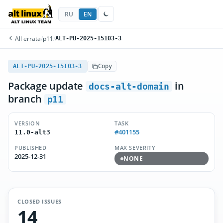
RU
EN
All errata
/
p11
/
ALT-PU-2025-15103-3
ALT-PU-2025-15103-3
Copy
Package update
in
docs-alt-domain
branch
p11
VERSION
TASK
#401155
11.0-alt3
PUBLISHED
MAX SEVERITY
2025-12-31
NONE
CLOSED ISSUES
14