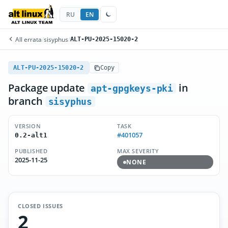
RU
EN
All errata
/
sisyphus
/
ALT-PU-2025-15020-2
ALT-PU-2025-15020-2
Copy
Package update
in
apt-gpgkeys-pki
branch
sisyphus
VERSION
TASK
#401057
0.2-alt1
PUBLISHED
MAX SEVERITY
2025-11-25
NONE
CLOSED ISSUES
2