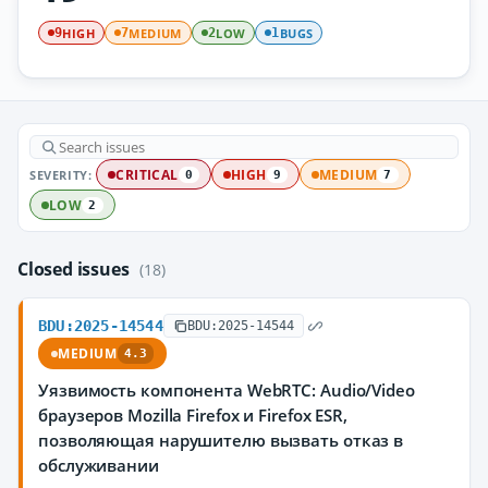
HIGH
MEDIUM
LOW
BUGS
9
7
2
1
SEVERITY:
CRITICAL
HIGH
MEDIUM
0
9
7
LOW
2
Closed issues
(18)
BDU:2025-14544
BDU:2025-14544
MEDIUM
4.3
Уязвимость компонента WebRTC: Audio/Video
браузеров Mozilla Firefox и Firefox ESR,
позволяющая нарушителю вызвать отказ в
обслуживании