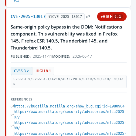
91/
CVE-2025-13017
HIGH
CVE-2025-13017
8.1
Same-origin policy bypass in the DOM: Notifications
component. This vulnerability was fixed in Firefox
145, Firefox ESR 140.5, Thunderbird 145, and
Thunderbird 140.5.
2025-11-11
2026-06-17
PUBLISHED:
MODIFIED:
CVSS 3.x
HIGH 8.1
CVSS:3.x/CVSS:3.1/AV:N/AC:L/PR:N/UI:R/S:U/C:H/I:H/A:
N
REFERENCES
https://bugzilla.mozilla.org/show_bug.cgi?id=1980904
https://www.mozilla.org/security/advisories/mfsa2025-
87/
https://www.mozilla.org/security/advisories/mfsa2025-
88/
https://www.mozilla.org/security/advisories/mfsa2025-