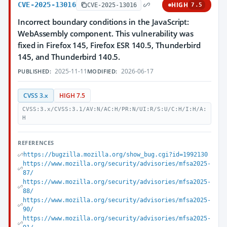
CVE-2025-13016
HIGH
CVE-2025-13016
7.5
Incorrect boundary conditions in the JavaScript:
WebAssembly component. This vulnerability was
fixed in Firefox 145, Firefox ESR 140.5, Thunderbird
145, and Thunderbird 140.5.
2025-11-11
2026-06-17
PUBLISHED:
MODIFIED:
CVSS 3.x
HIGH 7.5
CVSS:3.x/CVSS:3.1/AV:N/AC:H/PR:N/UI:R/S:U/C:H/I:H/A:
H
REFERENCES
https://bugzilla.mozilla.org/show_bug.cgi?id=1992130
https://www.mozilla.org/security/advisories/mfsa2025-
87/
https://www.mozilla.org/security/advisories/mfsa2025-
88/
https://www.mozilla.org/security/advisories/mfsa2025-
90/
https://www.mozilla.org/security/advisories/mfsa2025-