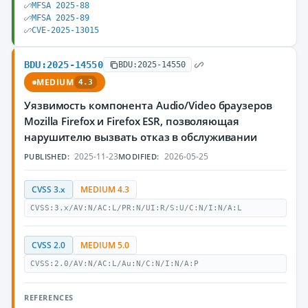
MFSA 2025-88
MFSA 2025-89
CVE-2025-13015
BDU:2025-14550
BDU:2025-14550
MEDIUM
4.3
Уязвимость компонента Audio/Video браузеров
Mozilla Firefox и Firefox ESR, позволяющая
нарушителю вызвать отказ в обслуживании
2025-11-23
2026-05-25
PUBLISHED:
MODIFIED:
CVSS 3.x
MEDIUM 4.3
CVSS:3.x/AV:N/AC:L/PR:N/UI:R/S:U/C:N/I:N/A:L
CVSS 2.0
MEDIUM 5.0
CVSS:2.0/AV:N/AC:L/Au:N/C:N/I:N/A:P
REFERENCES