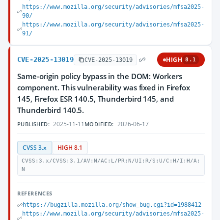
https://www.mozilla.org/security/advisories/mfsa2025-
90/
https://www.mozilla.org/security/advisories/mfsa2025-
91/
CVE-2025-13019
HIGH
CVE-2025-13019
8.1
Same-origin policy bypass in the DOM: Workers
component. This vulnerability was fixed in Firefox
145, Firefox ESR 140.5, Thunderbird 145, and
Thunderbird 140.5.
2025-11-11
2026-06-17
PUBLISHED:
MODIFIED:
CVSS 3.x
HIGH 8.1
CVSS:3.x/CVSS:3.1/AV:N/AC:L/PR:N/UI:R/S:U/C:H/I:H/A:
N
REFERENCES
https://bugzilla.mozilla.org/show_bug.cgi?id=1988412
https://www.mozilla.org/security/advisories/mfsa2025-