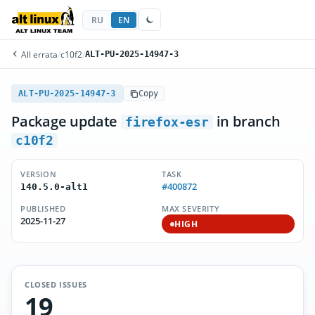
RU
EN
All errata
/
c10f2
/
ALT-PU-2025-14947-3
ALT-PU-2025-14947-3
Copy
Package update
in branch
firefox-esr
c10f2
VERSION
TASK
#400872
140.5.0-alt1
PUBLISHED
MAX SEVERITY
2025-11-27
HIGH
CLOSED ISSUES
19