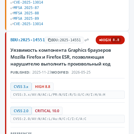
CVE-2025-13014
MFSA 2025-87
MFSA 2025-88
MFSA 2025-89
CVE-2025-13014
BDU:2025-14551
HIGH
BDU:2025-14551
8.8
Уязвимость компонента Graphics браузеров
Mozilla Firefox и Firefox ESR, позволяющая
нарушителю выполнить произвольный код
2025-11-23
2026-05-25
PUBLISHED:
MODIFIED:
CVSS 3.x
HIGH 8.8
CVSS:3.x/AV:N/AC:L/PR:N/UI:R/S:U/C:H/I:H/A:H
CVSS 2.0
CRITICAL 10.0
CVSS:2.0/AV:N/AC:L/Au:N/C:C/I:C/A:C
REFERENCES