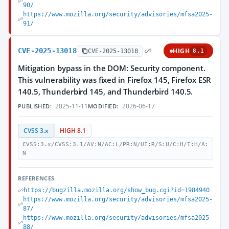
90/
https://www.mozilla.org/security/advisories/mfsa2025-
91/
CVE-2025-13018
HIGH
CVE-2025-13018
8.1
Mitigation bypass in the DOM: Security component.
This vulnerability was fixed in Firefox 145, Firefox ESR
140.5, Thunderbird 145, and Thunderbird 140.5.
2025-11-11
2026-06-17
PUBLISHED:
MODIFIED:
CVSS 3.x
HIGH 8.1
CVSS:3.x/CVSS:3.1/AV:N/AC:L/PR:N/UI:R/S:U/C:H/I:H/A:
N
REFERENCES
https://bugzilla.mozilla.org/show_bug.cgi?id=1984940
https://www.mozilla.org/security/advisories/mfsa2025-
87/
https://www.mozilla.org/security/advisories/mfsa2025-
88/