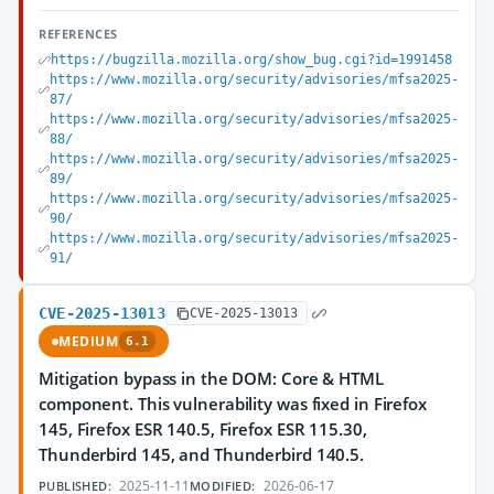
REFERENCES
https://bugzilla.mozilla.org/show_bug.cgi?id=1991458
https://www.mozilla.org/security/advisories/mfsa2025-
87/
https://www.mozilla.org/security/advisories/mfsa2025-
88/
https://www.mozilla.org/security/advisories/mfsa2025-
89/
https://www.mozilla.org/security/advisories/mfsa2025-
90/
https://www.mozilla.org/security/advisories/mfsa2025-
91/
CVE-2025-13013
CVE-2025-13013
MEDIUM
6.1
Mitigation bypass in the DOM: Core & HTML
component. This vulnerability was fixed in Firefox
145, Firefox ESR 140.5, Firefox ESR 115.30,
Thunderbird 145, and Thunderbird 140.5.
2025-11-11
2026-06-17
PUBLISHED:
MODIFIED: