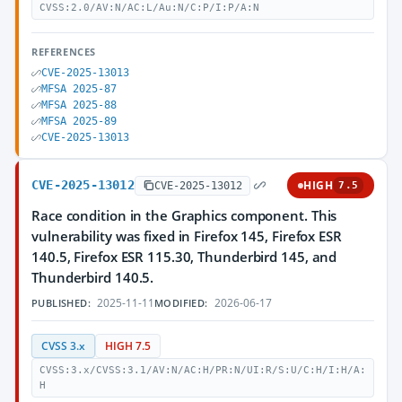
CVSS:2.0/AV:N/AC:L/Au:N/C:P/I:P/A:N
REFERENCES
CVE-2025-13013
MFSA 2025-87
MFSA 2025-88
MFSA 2025-89
CVE-2025-13013
CVE-2025-13012
HIGH
CVE-2025-13012
7.5
Race condition in the Graphics component. This
vulnerability was fixed in Firefox 145, Firefox ESR
140.5, Firefox ESR 115.30, Thunderbird 145, and
Thunderbird 140.5.
2025-11-11
2026-06-17
PUBLISHED:
MODIFIED:
CVSS 3.x
HIGH 7.5
CVSS:3.x/CVSS:3.1/AV:N/AC:H/PR:N/UI:R/S:U/C:H/I:H/A:
H