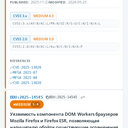
2025-11-23
2026-05-25
PUBLISHED:
MODIFIED:
CVSS 3.x
MEDIUM 4.3
CVSS:3.x/AV:N/AC:L/PR:N/UI:R/S:U/C:N/I:N/A:L
CVSS 2.0
MEDIUM 5.0
CVSS:2.0/AV:N/AC:L/Au:N/C:N/I:N/A:P
REFERENCES
CVE-2025-13020
MFSA 2025-87
MFSA 2025-88
CVE-2025-13020
BDU:2025-14545
BDU:2025-14545
MEDIUM
5.4
Уязвимость компонента DOM: Workers браузеров
Mozilla Firefox и Firefox ESR, позволяющая
нарушителю обойти существующие ограничения