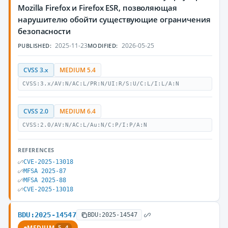
Mozilla Firefox и Firefox ESR, позволяющая
нарушителю обойти существующие ограничения
безопасности
2025-11-23
2026-05-25
PUBLISHED:
MODIFIED:
CVSS 3.x
MEDIUM 5.4
CVSS:3.x/AV:N/AC:L/PR:N/UI:R/S:U/C:L/I:L/A:N
CVSS 2.0
MEDIUM 6.4
CVSS:2.0/AV:N/AC:L/Au:N/C:P/I:P/A:N
REFERENCES
CVE-2025-13018
MFSA 2025-87
MFSA 2025-88
CVE-2025-13018
BDU:2025-14547
BDU:2025-14547
MEDIUM
5.4