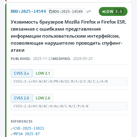
BDU:2025-14549
LOW
BDU:2025-14549
3.1
Уязвимость браузеров Mozilla Firefox и Firefox ESR,
связанная с ошибками представления
информации пользовательским интерфейсом,
позволяющая нарушителю проводить спуфинг-
атаки
2025-11-23
2026-05-25
PUBLISHED:
MODIFIED:
CVSS 3.x
LOW 3.1
CVSS:3.x/AV:N/AC:H/PR:N/UI:R/S:U/C:N/I:L/A:N
CVSS 2.0
LOW 2.6
CVSS:2.0/AV:N/AC:H/Au:N/C:N/I:P/A:N
REFERENCES
CVE-2025-13015
MFSA 2025-87