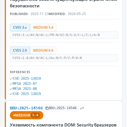
безопасности
2025-11-23
2026-05-25
PUBLISHED:
MODIFIED:
CVSS 3.x
MEDIUM 5.4
CVSS:3.x/AV:N/AC:L/PR:N/UI:R/S:U/C:L/I:L/A:N
CVSS 2.0
MEDIUM 6.4
CVSS:2.0/AV:N/AC:L/Au:N/C:P/I:P/A:N
REFERENCES
CVE-2025-13019
MFSA 2025-87
MFSA 2025-88
CVE-2025-13019
BDU:2025-14546
BDU:2025-14546
MEDIUM
5.4
Уязвимость компонента DOM: Security браузеров