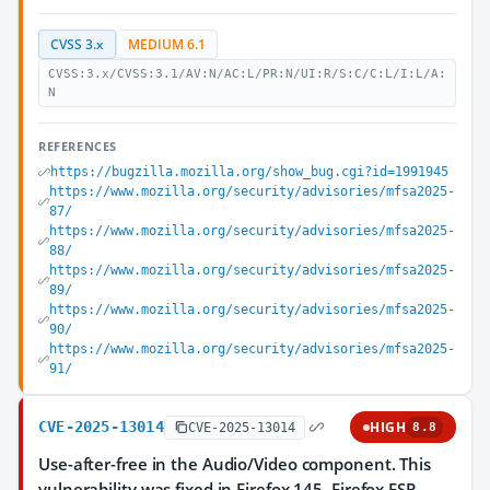
CVSS 3.x
MEDIUM 6.1
CVSS:3.x/CVSS:3.1/AV:N/AC:L/PR:N/UI:R/S:C/C:L/I:L/A:
N
REFERENCES
https://bugzilla.mozilla.org/show_bug.cgi?id=1991945
https://www.mozilla.org/security/advisories/mfsa2025-
87/
https://www.mozilla.org/security/advisories/mfsa2025-
88/
https://www.mozilla.org/security/advisories/mfsa2025-
89/
https://www.mozilla.org/security/advisories/mfsa2025-
90/
https://www.mozilla.org/security/advisories/mfsa2025-
91/
CVE-2025-13014
HIGH
CVE-2025-13014
8.8
Use-after-free in the Audio/Video component. This
vulnerability was fixed in Firefox 145, Firefox ESR