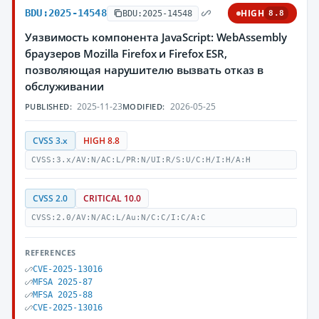
BDU:2025-14548
HIGH
BDU:2025-14548
8.8
Уязвимость компонента JavaScript: WebAssembly
браузеров Mozilla Firefox и Firefox ESR,
позволяющая нарушителю вызвать отказ в
обслуживании
2025-11-23
2026-05-25
PUBLISHED:
MODIFIED:
CVSS 3.x
HIGH 8.8
CVSS:3.x/AV:N/AC:L/PR:N/UI:R/S:U/C:H/I:H/A:H
CVSS 2.0
CRITICAL 10.0
CVSS:2.0/AV:N/AC:L/Au:N/C:C/I:C/A:C
REFERENCES
CVE-2025-13016
MFSA 2025-87
MFSA 2025-88
CVE-2025-13016