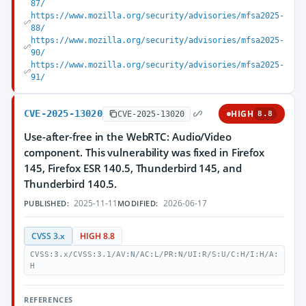
87/
https://www.mozilla.org/security/advisories/mfsa2025-
88/
https://www.mozilla.org/security/advisories/mfsa2025-
90/
https://www.mozilla.org/security/advisories/mfsa2025-
91/
CVE-2025-13020
HIGH
CVE-2025-13020
8.8
Use-after-free in the WebRTC: Audio/Video
component. This vulnerability was fixed in Firefox
145, Firefox ESR 140.5, Thunderbird 145, and
Thunderbird 140.5.
2025-11-11
2026-06-17
PUBLISHED:
MODIFIED:
CVSS 3.x
HIGH 8.8
CVSS:3.x/CVSS:3.1/AV:N/AC:L/PR:N/UI:R/S:U/C:H/I:H/A:
H
REFERENCES