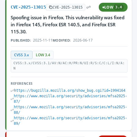
CVE-2025-13015
LOW
CVE-2025-13015
3.4
Spoofing issue in Firefox. This vulnerability was fixed
in Firefox 145, Firefox ESR 140.5, and Firefox ESR
115.30.
2025-11-11
2026-06-17
PUBLISHED:
MODIFIED:
CVSS 3.x
LOW 3.4
CVSS:3.x/CVSS:3.1/AV:N/AC:H/PR:N/UI:R/S:C/C:L/I:N/A:
N
REFERENCES
https://bugzilla.mozilla.org/show_bug.cgi?id=1994164
https://www.mozilla.org/security/advisories/mfsa2025-
87/
https://www.mozilla.org/security/advisories/mfsa2025-
88/
https://www.mozilla.org/security/advisories/mfsa2025-
89/