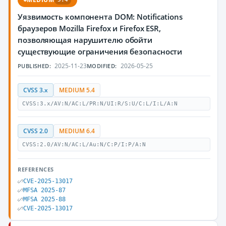
Уязвимость компонента DOM: Notifications
браузеров Mozilla Firefox и Firefox ESR,
позволяющая нарушителю обойти
существующие ограничения безопасности
2025-11-23
2026-05-25
PUBLISHED:
MODIFIED:
CVSS 3.x
MEDIUM 5.4
CVSS:3.x/AV:N/AC:L/PR:N/UI:R/S:U/C:L/I:L/A:N
CVSS 2.0
MEDIUM 6.4
CVSS:2.0/AV:N/AC:L/Au:N/C:P/I:P/A:N
REFERENCES
CVE-2025-13017
MFSA 2025-87
MFSA 2025-88
CVE-2025-13017