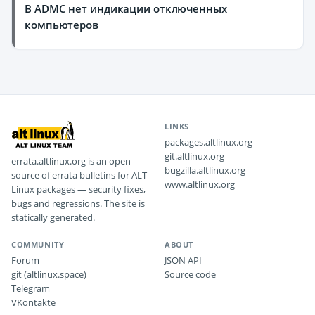
В ADMC нет индикации отключенных
компьютеров
LINKS
packages.altlinux.org
git.altlinux.org
errata.altlinux.org is an open
bugzilla.altlinux.org
source of errata bulletins for ALT
www.altlinux.org
Linux packages — security fixes,
bugs and regressions. The site is
statically generated.
COMMUNITY
ABOUT
Forum
JSON API
git (altlinux.space)
Source code
Telegram
VKontakte