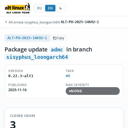
RU
EN
All errata
/
sisyphus_loongarch64
/
ALT-PU-2025-14692-1
ALT-PU-2025-14692-1
Copy
Package update
in branch
admc
sisyphus_loongarch64
VERSION
TASK
#0
0.22.3-alt1
PUBLISHED
MAX SEVERITY
2025-11-16
NONE
CLOSED ISSUES
3