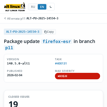
RU
EN
All errata
/
p11
/
ALT-PU-2025-14554-3
ALT-PU-2025-14554-3
Copy
Package update
in branch
firefox-esr
p11
VERSION
TASK
#400131
140.5.0-alt1
PUBLISHED
MAX SEVERITY
2026-02-04
HIGH
CLOSED ISSUES
19