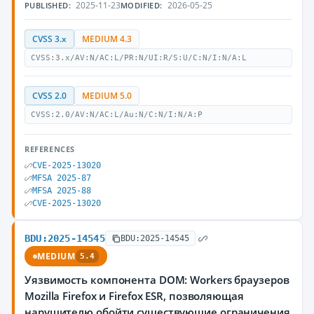
2025-11-23
2026-05-25
PUBLISHED:
MODIFIED:
CVSS 3.x
MEDIUM 4.3
CVSS:3.x/AV:N/AC:L/PR:N/UI:R/S:U/C:N/I:N/A:L
CVSS 2.0
MEDIUM 5.0
CVSS:2.0/AV:N/AC:L/Au:N/C:N/I:N/A:P
REFERENCES
CVE-2025-13020
MFSA 2025-87
MFSA 2025-88
CVE-2025-13020
BDU:2025-14545
BDU:2025-14545
MEDIUM
5.4
Уязвимость компонента DOM: Workers браузеров
Mozilla Firefox и Firefox ESR, позволяющая
нарушителю обойти существующие ограничения