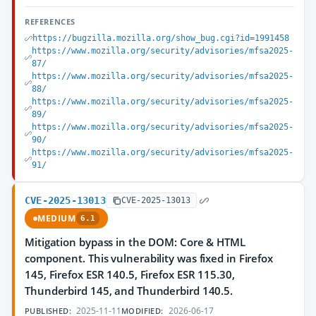
REFERENCES
https://bugzilla.mozilla.org/show_bug.cgi?id=1991458
https://www.mozilla.org/security/advisories/mfsa2025-
87/
https://www.mozilla.org/security/advisories/mfsa2025-
88/
https://www.mozilla.org/security/advisories/mfsa2025-
89/
https://www.mozilla.org/security/advisories/mfsa2025-
90/
https://www.mozilla.org/security/advisories/mfsa2025-
91/
CVE-2025-13013
CVE-2025-13013
MEDIUM
6.1
Mitigation bypass in the DOM: Core & HTML
component. This vulnerability was fixed in Firefox
145, Firefox ESR 140.5, Firefox ESR 115.30,
Thunderbird 145, and Thunderbird 140.5.
2025-11-11
2026-06-17
PUBLISHED:
MODIFIED: