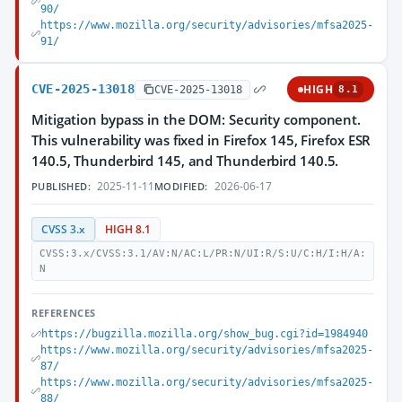
90/
https://www.mozilla.org/security/advisories/mfsa2025-
91/
CVE-2025-13018
HIGH
CVE-2025-13018
8.1
Mitigation bypass in the DOM: Security component.
This vulnerability was fixed in Firefox 145, Firefox ESR
140.5, Thunderbird 145, and Thunderbird 140.5.
2025-11-11
2026-06-17
PUBLISHED:
MODIFIED:
CVSS 3.x
HIGH 8.1
CVSS:3.x/CVSS:3.1/AV:N/AC:L/PR:N/UI:R/S:U/C:H/I:H/A:
N
REFERENCES
https://bugzilla.mozilla.org/show_bug.cgi?id=1984940
https://www.mozilla.org/security/advisories/mfsa2025-
87/
https://www.mozilla.org/security/advisories/mfsa2025-
88/