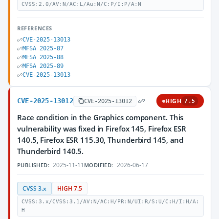
CVSS:2.0/AV:N/AC:L/Au:N/C:P/I:P/A:N
REFERENCES
CVE-2025-13013
MFSA 2025-87
MFSA 2025-88
MFSA 2025-89
CVE-2025-13013
CVE-2025-13012
HIGH
CVE-2025-13012
7.5
Race condition in the Graphics component. This
vulnerability was fixed in Firefox 145, Firefox ESR
140.5, Firefox ESR 115.30, Thunderbird 145, and
Thunderbird 140.5.
2025-11-11
2026-06-17
PUBLISHED:
MODIFIED:
CVSS 3.x
HIGH 7.5
CVSS:3.x/CVSS:3.1/AV:N/AC:H/PR:N/UI:R/S:U/C:H/I:H/A:
H