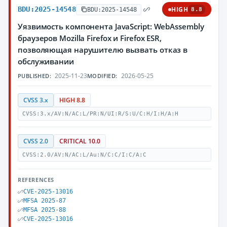
BDU:2025-14548
HIGH
BDU:2025-14548
8.8
Уязвимость компонента JavaScript: WebAssembly
браузеров Mozilla Firefox и Firefox ESR,
позволяющая нарушителю вызвать отказ в
обслуживании
2025-11-23
2026-05-25
PUBLISHED:
MODIFIED:
CVSS 3.x
HIGH 8.8
CVSS:3.x/AV:N/AC:L/PR:N/UI:R/S:U/C:H/I:H/A:H
CVSS 2.0
CRITICAL 10.0
CVSS:2.0/AV:N/AC:L/Au:N/C:C/I:C/A:C
REFERENCES
CVE-2025-13016
MFSA 2025-87
MFSA 2025-88
CVE-2025-13016