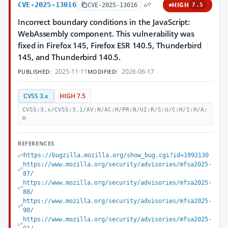
CVE-2025-13016
HIGH
CVE-2025-13016
7.5
Incorrect boundary conditions in the JavaScript:
WebAssembly component. This vulnerability was
fixed in Firefox 145, Firefox ESR 140.5, Thunderbird
145, and Thunderbird 140.5.
2025-11-11
2026-06-17
PUBLISHED:
MODIFIED:
CVSS 3.x
HIGH 7.5
CVSS:3.x/CVSS:3.1/AV:N/AC:H/PR:N/UI:R/S:U/C:H/I:H/A:
H
REFERENCES
https://bugzilla.mozilla.org/show_bug.cgi?id=1992130
https://www.mozilla.org/security/advisories/mfsa2025-
87/
https://www.mozilla.org/security/advisories/mfsa2025-
88/
https://www.mozilla.org/security/advisories/mfsa2025-
90/
https://www.mozilla.org/security/advisories/mfsa2025-