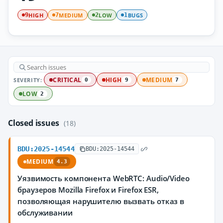
HIGH
MEDIUM
LOW
BUGS
9
7
2
1
SEVERITY:
CRITICAL
HIGH
MEDIUM
0
9
7
LOW
2
Closed issues
(18)
BDU:2025-14544
BDU:2025-14544
MEDIUM
4.3
Уязвимость компонента WebRTC: Audio/Video
браузеров Mozilla Firefox и Firefox ESR,
позволяющая нарушителю вызвать отказ в
обслуживании