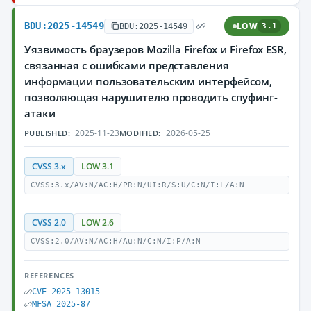
BDU:2025-14549
LOW
BDU:2025-14549
3.1
Уязвимость браузеров Mozilla Firefox и Firefox ESR,
связанная с ошибками представления
информации пользовательским интерфейсом,
позволяющая нарушителю проводить спуфинг-
атаки
2025-11-23
2026-05-25
PUBLISHED:
MODIFIED:
CVSS 3.x
LOW 3.1
CVSS:3.x/AV:N/AC:H/PR:N/UI:R/S:U/C:N/I:L/A:N
CVSS 2.0
LOW 2.6
CVSS:2.0/AV:N/AC:H/Au:N/C:N/I:P/A:N
REFERENCES
CVE-2025-13015
MFSA 2025-87