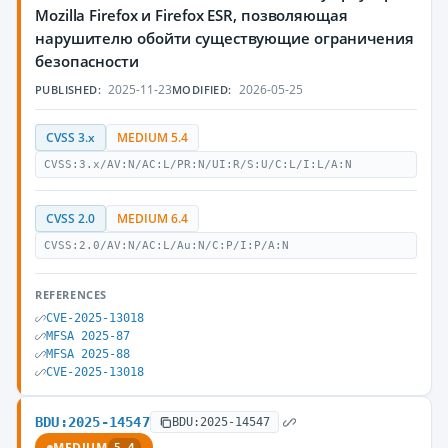
Mozilla Firefox и Firefox ESR, позволяющая
нарушителю обойти существующие ограничения
безопасности
2025-11-23
2026-05-25
PUBLISHED:
MODIFIED:
CVSS 3.x
MEDIUM 5.4
CVSS:3.x/AV:N/AC:L/PR:N/UI:R/S:U/C:L/I:L/A:N
CVSS 2.0
MEDIUM 6.4
CVSS:2.0/AV:N/AC:L/Au:N/C:P/I:P/A:N
REFERENCES
CVE-2025-13018
MFSA 2025-87
MFSA 2025-88
CVE-2025-13018
BDU:2025-14547
BDU:2025-14547
MEDIUM
5.4