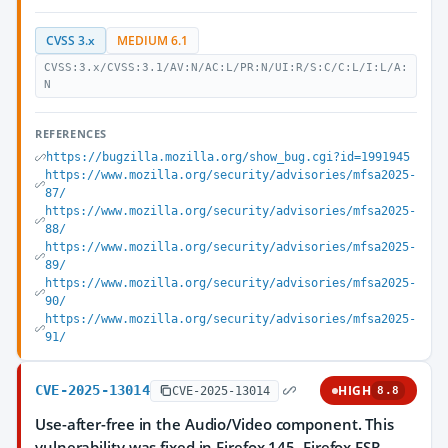
CVSS 3.x
MEDIUM 6.1
CVSS:3.x/CVSS:3.1/AV:N/AC:L/PR:N/UI:R/S:C/C:L/I:L/A:
N
REFERENCES
https://bugzilla.mozilla.org/show_bug.cgi?id=1991945
https://www.mozilla.org/security/advisories/mfsa2025-
87/
https://www.mozilla.org/security/advisories/mfsa2025-
88/
https://www.mozilla.org/security/advisories/mfsa2025-
89/
https://www.mozilla.org/security/advisories/mfsa2025-
90/
https://www.mozilla.org/security/advisories/mfsa2025-
91/
CVE-2025-13014
HIGH
CVE-2025-13014
8.8
Use-after-free in the Audio/Video component. This
vulnerability was fixed in Firefox 145, Firefox ESR