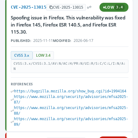
CVE-2025-13015
LOW
CVE-2025-13015
3.4
Spoofing issue in Firefox. This vulnerability was fixed
in Firefox 145, Firefox ESR 140.5, and Firefox ESR
115.30.
2025-11-11
2026-06-17
PUBLISHED:
MODIFIED:
CVSS 3.x
LOW 3.4
CVSS:3.x/CVSS:3.1/AV:N/AC:H/PR:N/UI:R/S:C/C:L/I:N/A:
N
REFERENCES
https://bugzilla.mozilla.org/show_bug.cgi?id=1994164
https://www.mozilla.org/security/advisories/mfsa2025-
87/
https://www.mozilla.org/security/advisories/mfsa2025-
88/
https://www.mozilla.org/security/advisories/mfsa2025-
89/