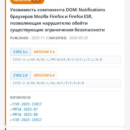
Уязвимость компонента DOM: Notifications
браузеров Mozilla Firefox и Firefox ESR,
позволяющая нарушителю обойти
существующие ограничения безопасности
2025-11-23
2026-05-25
PUBLISHED:
MODIFIED:
CVSS 3.x
MEDIUM 5.4
CVSS:3.x/AV:N/AC:L/PR:N/UI:R/S:U/C:L/I:L/A:N
CVSS 2.0
MEDIUM 6.4
CVSS:2.0/AV:N/AC:L/Au:N/C:P/I:P/A:N
REFERENCES
CVE-2025-13017
MFSA 2025-87
MFSA 2025-88
CVE-2025-13017