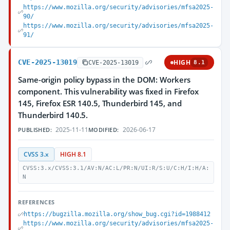
https://www.mozilla.org/security/advisories/mfsa2025-
90/
https://www.mozilla.org/security/advisories/mfsa2025-
91/
CVE-2025-13019
HIGH
CVE-2025-13019
8.1
Same-origin policy bypass in the DOM: Workers
component. This vulnerability was fixed in Firefox
145, Firefox ESR 140.5, Thunderbird 145, and
Thunderbird 140.5.
2025-11-11
2026-06-17
PUBLISHED:
MODIFIED:
CVSS 3.x
HIGH 8.1
CVSS:3.x/CVSS:3.1/AV:N/AC:L/PR:N/UI:R/S:U/C:H/I:H/A:
N
REFERENCES
https://bugzilla.mozilla.org/show_bug.cgi?id=1988412
https://www.mozilla.org/security/advisories/mfsa2025-