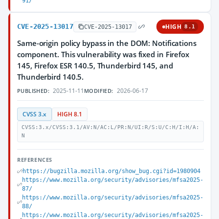
91/
CVE-2025-13017
HIGH
CVE-2025-13017
8.1
Same-origin policy bypass in the DOM: Notifications
component. This vulnerability was fixed in Firefox
145, Firefox ESR 140.5, Thunderbird 145, and
Thunderbird 140.5.
2025-11-11
2026-06-17
PUBLISHED:
MODIFIED:
CVSS 3.x
HIGH 8.1
CVSS:3.x/CVSS:3.1/AV:N/AC:L/PR:N/UI:R/S:U/C:H/I:H/A:
N
REFERENCES
https://bugzilla.mozilla.org/show_bug.cgi?id=1980904
https://www.mozilla.org/security/advisories/mfsa2025-
87/
https://www.mozilla.org/security/advisories/mfsa2025-
88/
https://www.mozilla.org/security/advisories/mfsa2025-