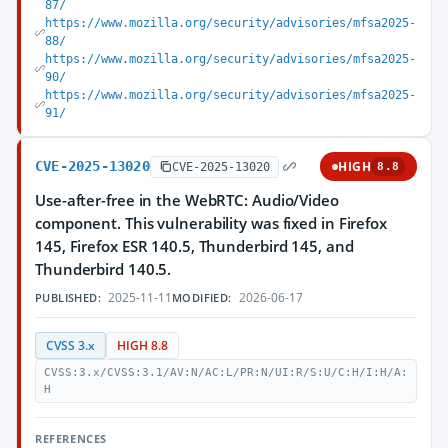
87/
https://www.mozilla.org/security/advisories/mfsa2025-
88/
https://www.mozilla.org/security/advisories/mfsa2025-
90/
https://www.mozilla.org/security/advisories/mfsa2025-
91/
CVE-2025-13020
HIGH
CVE-2025-13020
8.8
Use-after-free in the WebRTC: Audio/Video
component. This vulnerability was fixed in Firefox
145, Firefox ESR 140.5, Thunderbird 145, and
Thunderbird 140.5.
2025-11-11
2026-06-17
PUBLISHED:
MODIFIED:
CVSS 3.x
HIGH 8.8
CVSS:3.x/CVSS:3.1/AV:N/AC:L/PR:N/UI:R/S:U/C:H/I:H/A:
H
REFERENCES