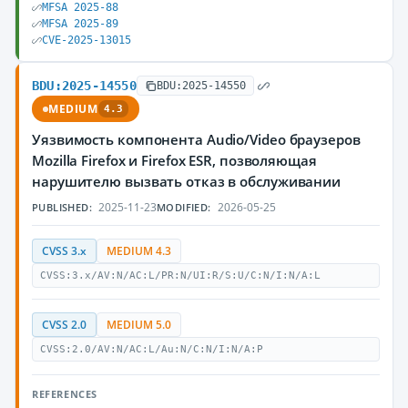
MFSA 2025-88
MFSA 2025-89
CVE-2025-13015
BDU:2025-14550
BDU:2025-14550
MEDIUM
4.3
Уязвимость компонента Audio/Video браузеров
Mozilla Firefox и Firefox ESR, позволяющая
нарушителю вызвать отказ в обслуживании
2025-11-23
2026-05-25
PUBLISHED:
MODIFIED:
CVSS 3.x
MEDIUM 4.3
CVSS:3.x/AV:N/AC:L/PR:N/UI:R/S:U/C:N/I:N/A:L
CVSS 2.0
MEDIUM 5.0
CVSS:2.0/AV:N/AC:L/Au:N/C:N/I:N/A:P
REFERENCES