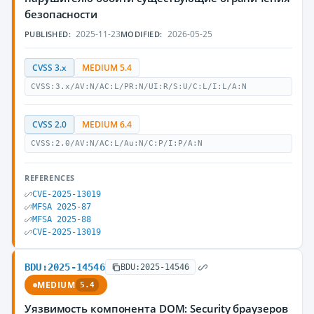
безопасности
2025-11-23
2026-05-25
PUBLISHED:
MODIFIED:
CVSS 3.x
MEDIUM 5.4
CVSS:3.x/AV:N/AC:L/PR:N/UI:R/S:U/C:L/I:L/A:N
CVSS 2.0
MEDIUM 6.4
CVSS:2.0/AV:N/AC:L/Au:N/C:P/I:P/A:N
REFERENCES
CVE-2025-13019
MFSA 2025-87
MFSA 2025-88
CVE-2025-13019
BDU:2025-14546
BDU:2025-14546
MEDIUM
5.4
Уязвимость компонента DOM: Security браузеров