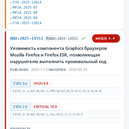
CVE-2025-13014
MFSA 2025-87
MFSA 2025-88
MFSA 2025-89
CVE-2025-13014
BDU:2025-14551
HIGH
BDU:2025-14551
8.8
Уязвимость компонента Graphics браузеров
Mozilla Firefox и Firefox ESR, позволяющая
нарушителю выполнить произвольный код
2025-11-23
2026-05-25
PUBLISHED:
MODIFIED:
CVSS 3.x
HIGH 8.8
CVSS:3.x/AV:N/AC:L/PR:N/UI:R/S:U/C:H/I:H/A:H
CVSS 2.0
CRITICAL 10.0
CVSS:2.0/AV:N/AC:L/Au:N/C:C/I:C/A:C
REFERENCES