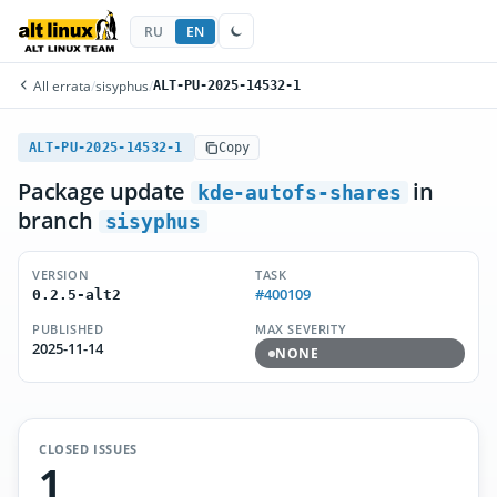
RU
EN
All errata
/
sisyphus
/
ALT-PU-2025-14532-1
ALT-PU-2025-14532-1
Copy
Package update
in
kde-autofs-shares
branch
sisyphus
VERSION
TASK
#400109
0.2.5-alt2
PUBLISHED
MAX SEVERITY
2025-11-14
NONE
CLOSED ISSUES
1