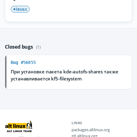
BUGS
1
Closed bugs
(1)
Bug #56855
При установке пакета kde-autofs-shares также
устанавливается kf5-filesystem
LINKS
packages.altlinux.org
git.altlinux.org