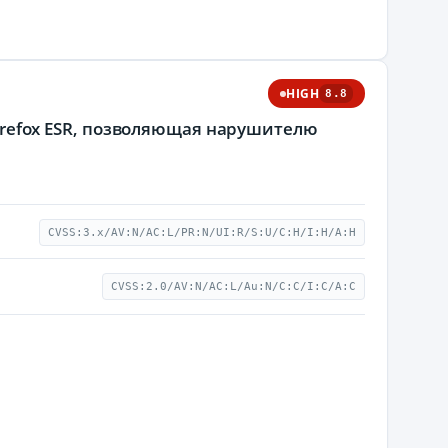
HIGH
8.8
 Firefox ESR, позволяющая нарушителю
CVSS:3.x/AV:N/AC:L/PR:N/UI:R/S:U/C:H/I:H/A:H
CVSS:2.0/AV:N/AC:L/Au:N/C:C/I:C/A:C