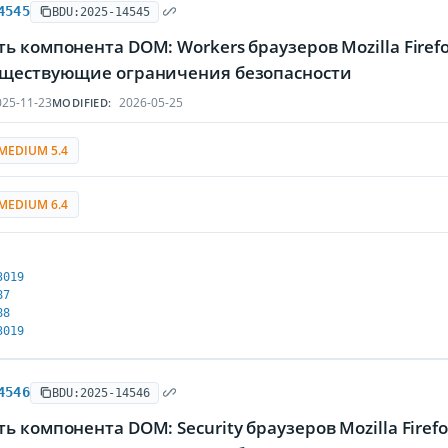
4545
BDU:2025-14545
ь компонента DOM: Workers браузеров Mozilla Firef
уществующие ограничения безопасности
25-11-23
2026-05-25
MODIFIED:
MEDIUM 5.4
MEDIUM 6.4
3019
87
88
3019
4546
BDU:2025-14546
ь компонента DOM: Security браузеров Mozilla Firef