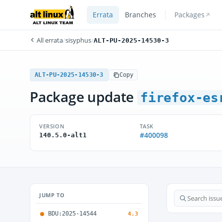
Errata
Branches
Packages
All errata
/
sisyphus
/
ALT-PU-2025-14530-3
ALT-PU-2025-14530-3
Copy
Package update
firefox-es
VERSION
TASK
#400098
140.5.0-alt1
JUMP TO
BDU:2025-14544
4.3