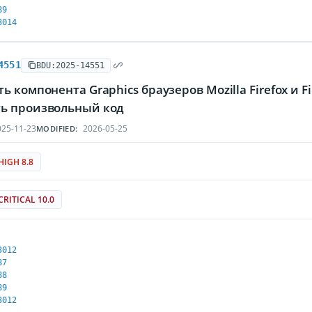
89
3014
4551
BDU:2025-14551
ь компонента Graphics браузеров Mozilla Firefox и
ь произвольный код
25-11-23
2026-05-25
MODIFIED:
HIGH 8.8
CRITICAL 10.0
3012
87
88
89
3012