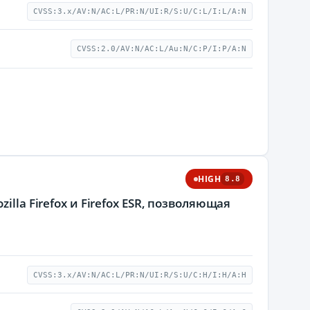
CVSS:3.x/AV:N/AC:L/PR:N/UI:R/S:U/C:L/I:L/A:N
CVSS:2.0/AV:N/AC:L/Au:N/C:P/I:P/A:N
HIGH
8.8
lla Firefox и Firefox ESR, позволяющая
CVSS:3.x/AV:N/AC:L/PR:N/UI:R/S:U/C:H/I:H/A:H