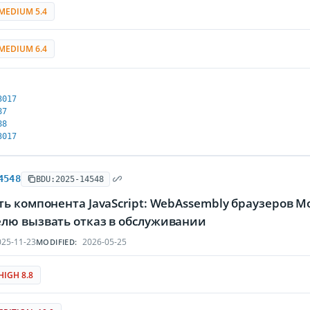
MEDIUM 5.4
MEDIUM 6.4
3017
87
88
3017
4548
BDU:2025-14548
ь компонента JavaScript: WebAssembly браузеров Mozi
лю вызвать отказ в обслуживании
25-11-23
2026-05-25
MODIFIED:
HIGH 8.8