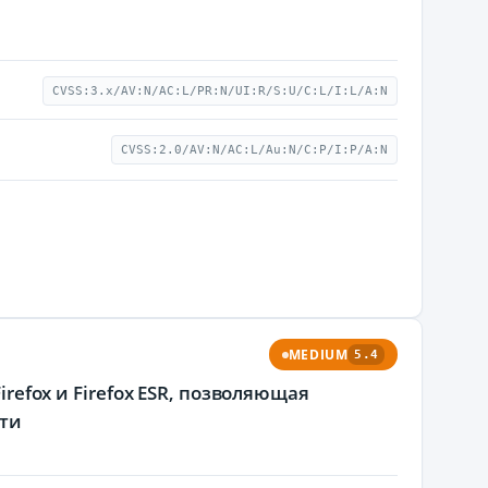
CVSS:3.x/AV:N/AC:L/PR:N/UI:R/S:U/C:L/I:L/A:N
CVSS:2.0/AV:N/AC:L/Au:N/C:P/I:P/A:N
MEDIUM
5.4
irefox и Firefox ESR, позволяющая
ти