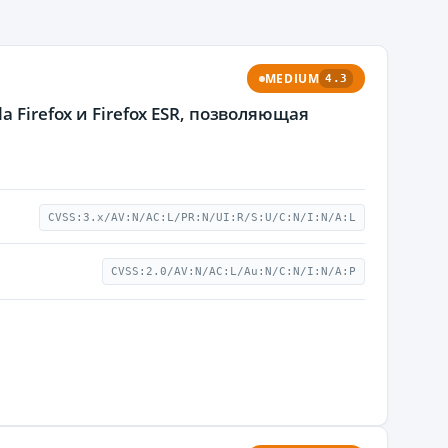
MEDIUM
4.3
 Firefox и Firefox ESR, позволяющая
CVSS:3.x/AV:N/AC:L/PR:N/UI:R/S:U/C:N/I:N/A:L
CVSS:2.0/AV:N/AC:L/Au:N/C:N/I:N/A:P