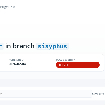
Bugzilla
in branch
r
sisyphus
PUBLISHED
MAX SEVERITY
2026-02-04
HIGH
SEVERITY