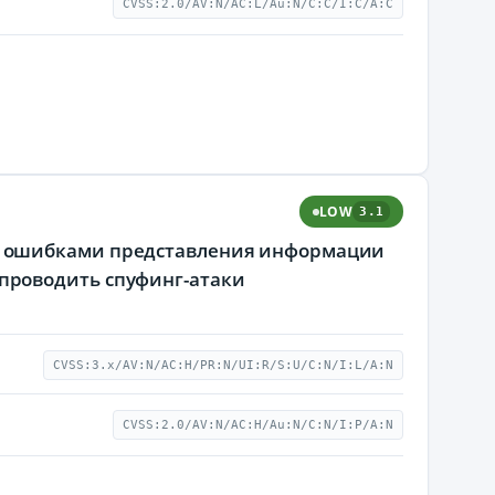
CVSS:2.0/AV:N/AC:L/Au:N/C:C/I:C/A:C
LOW
3.1
ная с ошибками представления информации
проводить спуфинг-атаки
CVSS:3.x/AV:N/AC:H/PR:N/UI:R/S:U/C:N/I:L/A:N
CVSS:2.0/AV:N/AC:H/Au:N/C:N/I:P/A:N