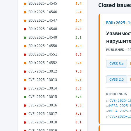
BDU:2025-14545
Closed issu
5.4
BDU:2025-14546
5.4
BDU:2025-14547
5.4
BDU:2025-1
BDU:2025-14548
8.8
Уязвимост
BDU:2025-14549
3.1
нарушите
BDU:2025-14550
4.3
20
PUBLISHED:
BDU:2025-14551
8.8
BDU:2025-14552
5.4
CVSS 3.x
CVE-2025-13012
7.5
CVSS 2.0
CVE-2025-13013
6.1
CVE-2025-13014
8.8
REFERENCES
CVE-2025-13015
3.4
CVE-2025-1
CVE-2025-13016
7.5
MFSA 2025-
MFSA 2025-
CVE-2025-13017
8.1
CVE-2025-1
CVE-2025-13018
8.1
CVE-2025-13019
8.1