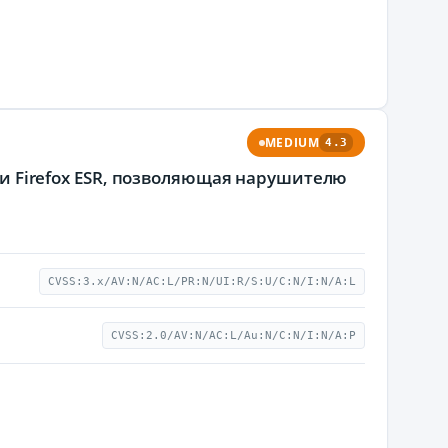
MEDIUM
4.3
x и Firefox ESR, позволяющая нарушителю
CVSS:3.x/AV:N/AC:L/PR:N/UI:R/S:U/C:N/I:N/A:L
CVSS:2.0/AV:N/AC:L/Au:N/C:N/I:N/A:P