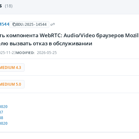
es
(18)
4544
BDU:2025-14544
ь компонента WebRTC: Audio/Video браузеров Mozilla
лю вызвать отказ в обслуживании
25-11-23
2026-05-25
MODIFIED:
MEDIUM 4.3
MEDIUM 5.0
3020
87
88
3020