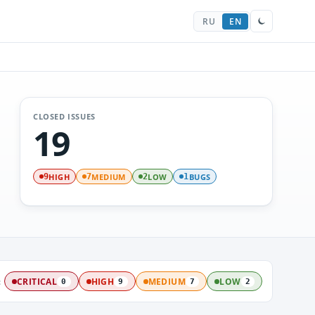
RU
EN
CLOSED ISSUES
19
HIGH
MEDIUM
LOW
BUGS
9
7
2
1
:
CRITICAL
HIGH
MEDIUM
LOW
0
9
7
2