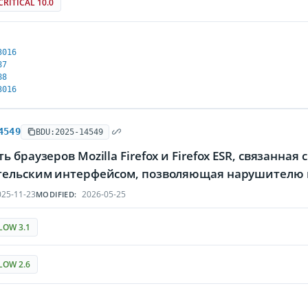
CRITICAL 10.0
3016
87
88
3016
4549
BDU:2025-14549
ь браузеров Mozilla Firefox и Firefox ESR, связан
тельским интерфейсом, позволяющая нарушителю 
25-11-23
2026-05-25
MODIFIED:
LOW 3.1
LOW 2.6