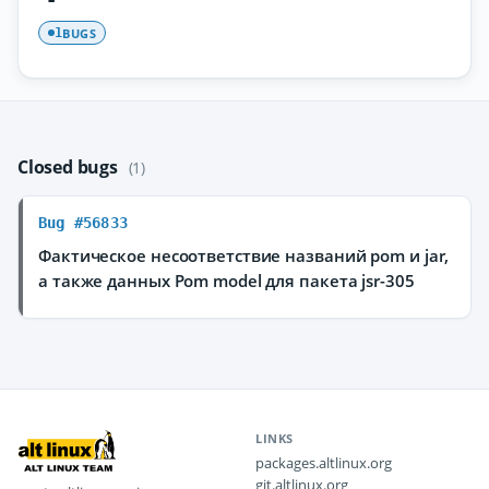
BUGS
1
Closed bugs
(1)
Bug #56833
Фактическое несоответствие названий pom и jar,
а также данных Pom model для пакета jsr-305
LINKS
packages.altlinux.org
git.altlinux.org