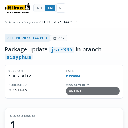
RU
EN
All errata
/
sisyphus
/
ALT-PU-2025-14439-3
ALT-PU-2025-14439-3
Copy
Package update
in branch
jsr-305
sisyphus
VERSION
TASK
#399884
3.0.2-alt2
PUBLISHED
MAX SEVERITY
2025-11-16
NONE
CLOSED ISSUES
1