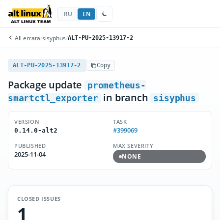
RU
EN
All errata
/
sisyphus
/
ALT-PU-2025-13917-2
ALT-PU-2025-13917-2
Copy
Package update
prometheus-
in branch
smartctl_exporter
sisyphus
VERSION
TASK
#399069
0.14.0-alt2
PUBLISHED
MAX SEVERITY
2025-11-04
NONE
CLOSED ISSUES
1