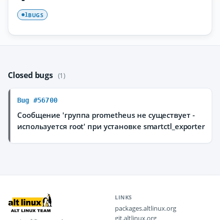
BUGS
1
Closed bugs
(1)
Bug #56700
Сообщение 'группа prometheus не существует -
используется root' при установке smartctl_exporter
LINKS
packages.altlinux.org
git.altlinux.org