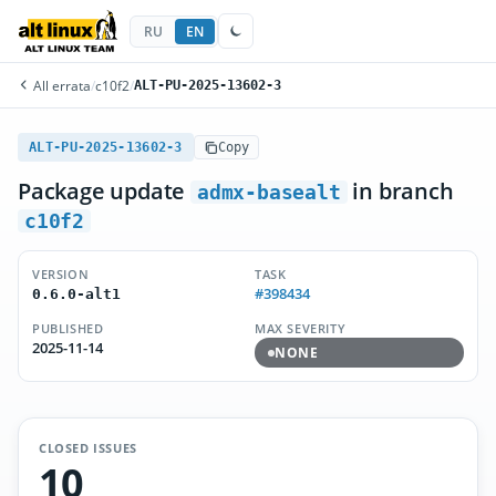
RU
EN
All errata
/
c10f2
/
ALT-PU-2025-13602-3
ALT-PU-2025-13602-3
Copy
Package update
in branch
admx-basealt
c10f2
VERSION
TASK
#398434
0.6.0-alt1
PUBLISHED
MAX SEVERITY
2025-11-14
NONE
CLOSED ISSUES
10