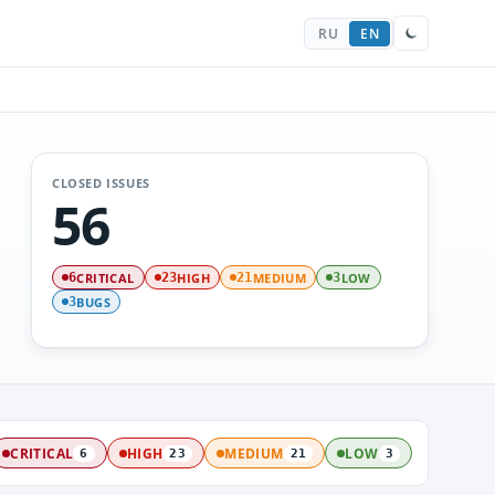
RU
EN
CLOSED ISSUES
56
CRITICAL
HIGH
MEDIUM
LOW
6
23
21
3
BUGS
3
CRITICAL
HIGH
MEDIUM
LOW
6
23
21
3