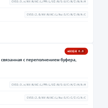
CVSS:3.x/AV:N/AC:L/PR:L/UI:N/S:U/C:N/I:N/A:H
CVSS:2.0/AV:N/AC:L/Au:S/C:N/I:N/A:C
HIGH
8.8
 cвязанная с переполнением буфера,
CVSS:3.x/AV:N/AC:L/PR:L/UI:N/S:U/C:H/I:H/A:H
CVSS:2.0/AV:N/AC:L/Au:S/C:C/I:C/A:C