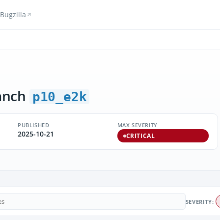
Bugzilla
anch
p10_e2k
PUBLISHED
MAX SEVERITY
2025-10-21
CRITICAL
SEVERITY: