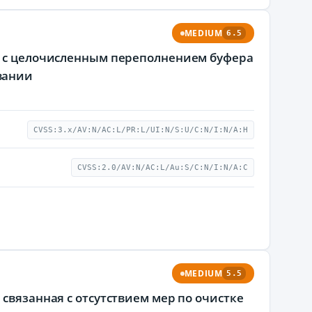
MEDIUM
6.5
ая с целочисленным переполнением буфера
вании
CVSS:3.x/AV:N/AC:L/PR:L/UI:N/S:U/C:N/I:N/A:H
CVSS:2.0/AV:N/AC:L/Au:S/C:N/I:N/A:C
MEDIUM
5.5
 связанная с отсутствием мер по очистке