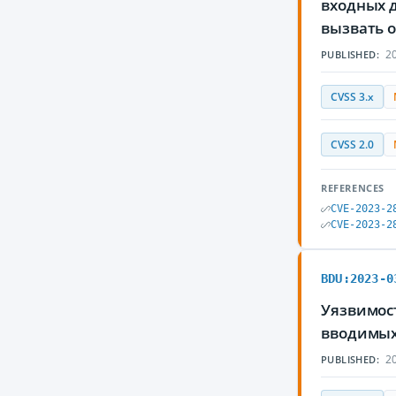
входных 
вызвать о
20
PUBLISHED:
CVSS 3.x
CVSS 2.0
REFERENCES
CVE-2023-2
CVE-2023-2
BDU:2023-0
Уязвимост
вводимых
20
PUBLISHED: