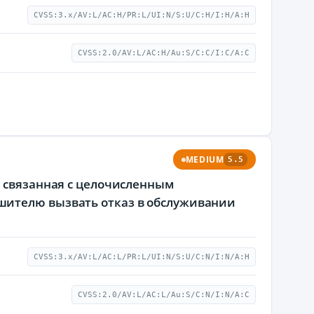
CVSS:3.x/AV:L/AC:H/PR:L/UI:N/S:U/C:H/I:H/A:H
CVSS:2.0/AV:L/AC:H/Au:S/C:C/I:C/A:C
MEDIUM
5.5
, связанная с целочисленным
шителю вызвать отказ в обслуживании
CVSS:3.x/AV:L/AC:L/PR:L/UI:N/S:U/C:N/I:N/A:H
CVSS:2.0/AV:L/AC:L/Au:S/C:N/I:N/A:C