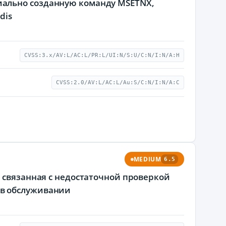
ально созданную команду MSETNX,
dis
CVSS:3.x/AV:L/AC:L/PR:L/UI:N/S:U/C:N/I:N/A:H
CVSS:2.0/AV:L/AC:L/Au:S/C:N/I:N/A:C
MEDIUM
6.5
, связанная с недостаточной проверкой
 в обслуживании