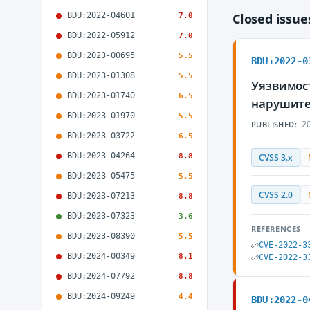
BDU:2022-04601
Closed issu
7.0
BDU:2022-05912
7.0
BDU:2023-00695
5.5
BDU:2022-0
BDU:2023-01308
5.5
Уязвимос
BDU:2023-01740
6.5
нарушите
BDU:2023-01970
5.5
20
PUBLISHED:
BDU:2023-03722
6.5
BDU:2023-04264
8.8
CVSS 3.x
BDU:2023-05475
5.5
CVSS 2.0
BDU:2023-07213
8.8
BDU:2023-07323
3.6
REFERENCES
BDU:2023-08390
5.5
CVE-2022-3
BDU:2024-00349
8.1
CVE-2022-3
BDU:2024-07792
8.8
BDU:2024-09249
4.4
BDU:2022-0