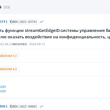
es
(53)
3741
BDU:2022-03741
ть функции streamGetEdgeID системы управления ба
лю оказать воздействие на конфиденциальность, ц
22-06-23
2024-09-12
MODIFIED:
MEDIUM 5.3
MEDIUM 4.3
3105
3105
4601
BDU:2022-04601