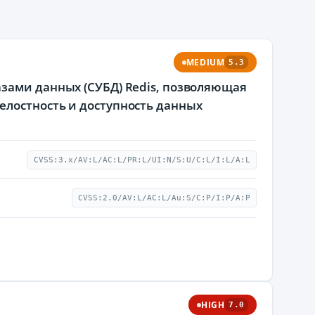
MEDIUM
5.3
зами данных (СУБД) Redis, позволяющая
елостность и доступность данных
CVSS:3.x/AV:L/AC:L/PR:L/UI:N/S:U/C:L/I:L/A:L
CVSS:2.0/AV:L/AC:L/Au:S/C:P/I:P/A:P
HIGH
7.0