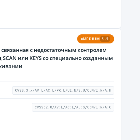
MEDIUM
5.5
, связанная с недостаточным контролем
 SCAN или KEYS со специально созданным
уживании
CVSS:3.x/AV:L/AC:L/PR:L/UI:N/S:U/C:N/I:N/A:H
CVSS:2.0/AV:L/AC:L/Au:S/C:N/I:N/A:C