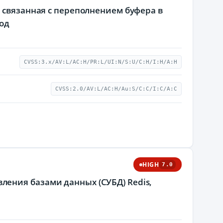
 связанная с переполнением буфера в
од
CVSS:3.x/AV:L/AC:H/PR:L/UI:N/S:U/C:H/I:H/A:H
CVSS:2.0/AV:L/AC:H/Au:S/C:C/I:C/A:C
HIGH
7.0
ения базами данных (СУБД) Redis,