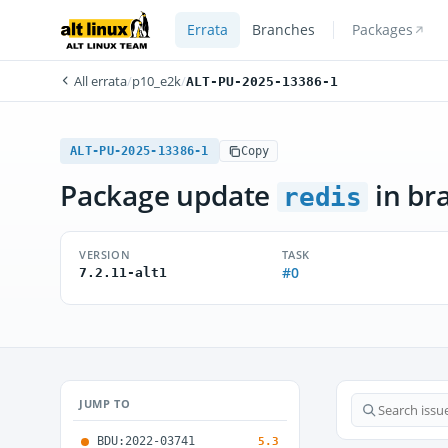
Errata
Branches
Packages
All errata
/
p10_e2k
/
ALT-PU-2025-13386-1
ALT-PU-2025-13386-1
Copy
Package update
in br
redis
VERSION
TASK
#0
7.2.11-alt1
JUMP TO
BDU:2022-03741
5.3