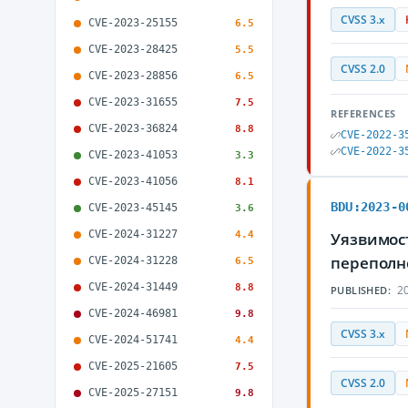
CVSS 3.x
CVE-2023-25155
6.5
CVE-2023-28425
5.5
CVSS 2.0
CVE-2023-28856
6.5
CVE-2023-31655
7.5
REFERENCES
CVE-2023-36824
8.8
CVE-2022-3
CVE-2022-3
CVE-2023-41053
3.3
CVE-2023-41056
8.1
BDU:2023-0
CVE-2023-45145
3.6
CVE-2024-31227
4.4
Уязвимост
переполн
CVE-2024-31228
6.5
CVE-2024-31449
8.8
20
PUBLISHED:
CVE-2024-46981
9.8
CVSS 3.x
CVE-2024-51741
4.4
CVE-2025-21605
7.5
CVSS 2.0
CVE-2025-27151
9.8