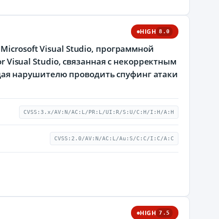
HIGH
8.0
icrosoft Visual Studio, программной
r Visual Studio, связанная с некорректным
ая нарушителю проводить спуфинг атаки
CVSS:3.x/AV:N/AC:L/PR:L/UI:R/S:U/C:H/I:H/A:H
CVSS:2.0/AV:N/AC:L/Au:S/C:C/I:C/A:C
HIGH
7.5