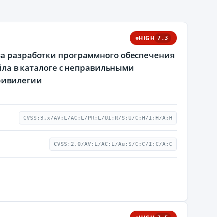
HIGH
7.3
ва разработки программного обеспечения
айла в каталоге с неправильными
ривилегии
CVSS:3.x/AV:L/AC:L/PR:L/UI:R/S:U/C:H/I:H/A:H
CVSS:2.0/AV:L/AC:L/Au:S/C:C/I:C/A:C