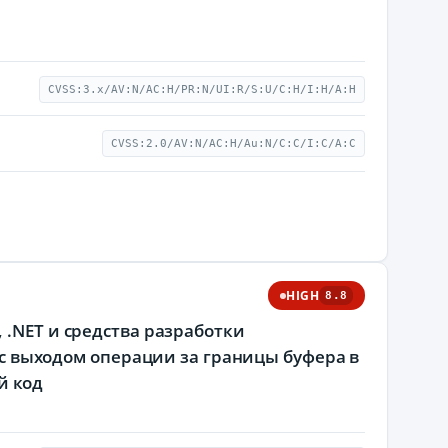
CVSS:3.x/AV:N/AC:H/PR:N/UI:R/S:U/C:H/I:H/A:H
CVSS:2.0/AV:N/AC:H/Au:N/C:C/I:C/A:C
HIGH
8.8
 .NET и средства разработки
я с выходом операции за границы буфера в
й код