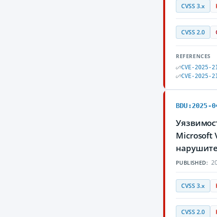
CVSS 3.x
CVSS 2.0
REFERENCES
CVE-2025-2
CVE-2025-2
BDU:2025-0
Уязвимос
Microsoft
нарушите
20
PUBLISHED:
CVSS 3.x
CVSS 2.0