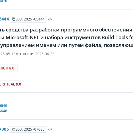
4070
5444
BDU:2025-05444
ь средства разработки программного обеспечения M
 Microsoft.NET и набора инструментов Build Tools fo
управлением именем или путем файла, позволяющ
25-05-13
2025-06-22
MODIFIED:
HIGH 8.0
CRITICAL 9.0
6646
6646
7085
BDU:2025-07085