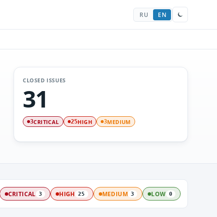
RU
EN
CLOSED ISSUES
31
CRITICAL
HIGH
MEDIUM
3
25
3
CRITICAL
HIGH
MEDIUM
LOW
3
25
3
0