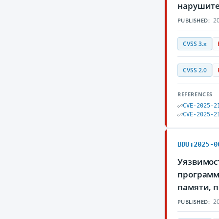
нарушите
20
PUBLISHED:
CVSS 3.x
CVSS 2.0
REFERENCES
CVE-2025-2
CVE-2025-2
BDU:2025-0
Уязвимост
программн
памяти, 
20
PUBLISHED: