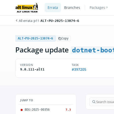
Errata
Branches
Packages
All errata
/
p11
/
ALT-PU-2025-13074-6
ALT-PU-2025-13074-6
Copy
Package update
dotnet-boo
VERSION
TASK
#397205
9.0.111-alt1
JUMP TO
BDU:2025-00356
7.3