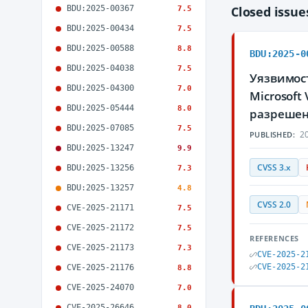
BDU:2025-00367
Closed issu
7.5
BDU:2025-00434
7.5
BDU:2025-00588
8.8
BDU:2025-0
BDU:2025-04038
7.5
Уязвимос
BDU:2025-04300
7.0
Microsoft
BDU:2025-05444
8.0
разрешен
BDU:2025-07085
7.5
20
PUBLISHED:
BDU:2025-13247
9.9
CVSS 3.x
BDU:2025-13256
7.3
BDU:2025-13257
4.8
CVSS 2.0
CVE-2025-21171
7.5
CVE-2025-21172
7.5
REFERENCES
CVE-2025-21173
7.3
CVE-2025-2
CVE-2025-2
CVE-2025-21176
8.8
CVE-2025-24070
7.0
CVE-2025-26646
8.0