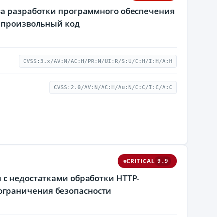
ва разработки программного обеспечения
ь произвольный код
CVSS:3.x/AV:N/AC:H/PR:N/UI:R/S:U/C:H/I:H/A:H
CVSS:2.0/AV:N/AC:H/Au:N/C:C/I:C/A:C
CRITICAL
9.9
 с недостатками обработки HTTP-
ограничения безопасности