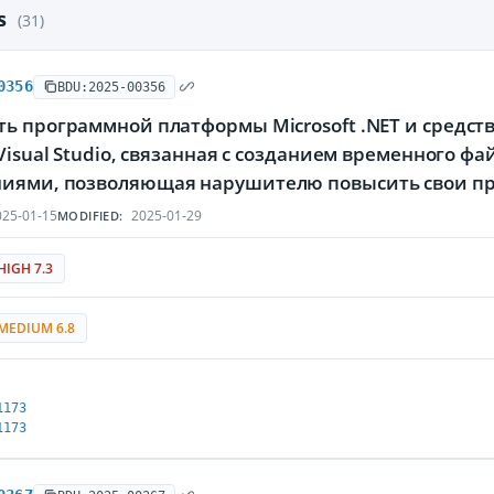
es
(31)
0356
BDU:2025-00356
ть программной платформы Microsoft .NET и средст
 Visual Studio, связанная с cозданием временного ф
иями, позволяющая нарушителю повысить свои п
25-01-15
2025-01-29
MODIFIED:
HIGH 7.3
MEDIUM 6.8
1173
1173