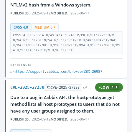
NTLMv2 hash from a Windows system.
2025-09-12
2026-06-17
PUBLISHED:
MODIFIED:
CVSS 4.0
MEDIUM 5.7
CVSS:4.0/CVSS:4.0/AV:A/AC:H/AT:P/PR:H/UI:N/VC:H/VI:
N/VA:N/SC:N/SI:N/SA:N/E:X/CR:X/IR:X/AR:X/MAV:X/MAC:
X/MAT:X/MPR:X/MUI:X/MVC:X/MVI:X/MVA:X/MSC:X/MSI:X/MS
A:X/S:X/AU:X/R:X/V:X/RE:X/U:X
REFERENCES
https://support.zabbix.com/browse/ZBX-26987
CVE-2025-27238
LOW
CVE-2025-27238
2.1
Due to a bug in Zabbix API, the hostprototype.get
method lists all host prototypes to users that do not
have any user groups assigned to them.
2025-09-12
2026-06-17
PUBLISHED:
MODIFIED: