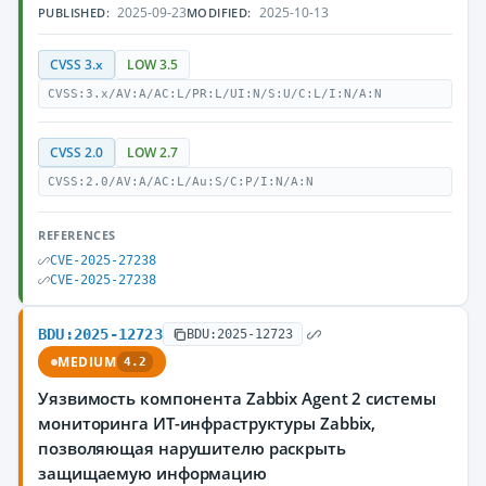
2025-09-23
2025-10-13
PUBLISHED:
MODIFIED:
CVSS 3.x
LOW 3.5
CVSS:3.x/AV:A/AC:L/PR:L/UI:N/S:U/C:L/I:N/A:N
CVSS 2.0
LOW 2.7
CVSS:2.0/AV:A/AC:L/Au:S/C:P/I:N/A:N
REFERENCES
CVE-2025-27238
CVE-2025-27238
BDU:2025-12723
BDU:2025-12723
MEDIUM
4.2
Уязвимость компонента Zabbix Agent 2 системы
мониторинга ИТ-инфраструктуры Zabbix,
позволяющая нарушителю раскрыть
защищаемую информацию