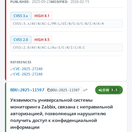
2025-09-23
2026-02-15
PUBLISHED:
MODIFIED:
CVSS 3.x
HIGH 8.1
CVSS:3.x/AV:N/AC:L/PR:L/UI:N/S:U/C:N/I:H/A:H
CVSS 2.0
HIGH 8.5
CVSS:2.0/AV:N/AC:L/Au:S/C:N/I:C/A:C
REFERENCES
CVE-2025-27240
CVE-2025-27240
BDU:2025-11597
LOW
BDU:2025-11597
3.5
Уязвимость универсальной системы
мониторинга Zabbix, связана с неправильной
авторизацией, позволяющая нарушителю
получить доступ к конфиденциальной
информации