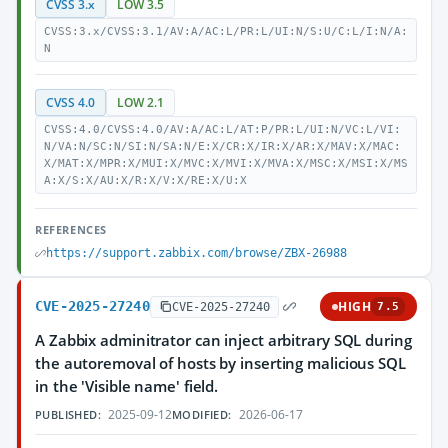
CVSS 3.x
LOW 3.5
CVSS:3.x/CVSS:3.1/AV:A/AC:L/PR:L/UI:N/S:U/C:L/I:N/A:
N
CVSS 4.0
LOW 2.1
CVSS:4.0/CVSS:4.0/AV:A/AC:L/AT:P/PR:L/UI:N/VC:L/VI:
N/VA:N/SC:N/SI:N/SA:N/E:X/CR:X/IR:X/AR:X/MAV:X/MAC:
X/MAT:X/MPR:X/MUI:X/MVC:X/MVI:X/MVA:X/MSC:X/MSI:X/MS
A:X/S:X/AU:X/R:X/V:X/RE:X/U:X
REFERENCES
https://support.zabbix.com/browse/ZBX-26988
CVE-2025-27240
HIGH
CVE-2025-27240
7.5
A Zabbix adminitrator can inject arbitrary SQL during
the autoremoval of hosts by inserting malicious SQL
in the 'Visible name' field.
2025-09-12
2026-06-17
PUBLISHED:
MODIFIED: