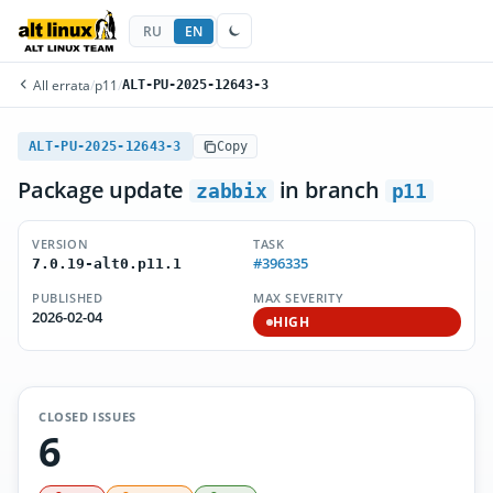
RU
EN
All errata
/
p11
/
ALT-PU-2025-12643-3
ALT-PU-2025-12643-3
Copy
Package update
in branch
zabbix
p11
VERSION
TASK
#396335
7.0.19-alt0.p11.1
PUBLISHED
MAX SEVERITY
2026-02-04
HIGH
CLOSED ISSUES
6