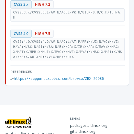
CVSS 3.x
HIGH 7.2
CVSS:3.x/CVSS:3.1/AV:N/AC:L/PR:H/UI:N/S:U/C:H/I:H/A:
H
CVSS 4.0
HIGH 7.5
CVSS:4.0/CVSS:4.0/AV:N/AC:L/AT:P/PR:H/UI:N/VC:H/VI:
H/VA:H/SC:N/SI:N/SA:N/E:X/CR:X/IR:X/AR:X/MAV:X/MAC:
X/MAT:X/MPR:X/MUI:X/MVC:X/MVI:X/MVA:X/MSC:X/MSI:X/MS
A:X/S:X/AU:X/R:X/V:X/RE:X/U:X
REFERENCES
https://support.zabbix.com/browse/ZBX-26986
LINKS
packages.altlinux.org
git.altlinux.org
errata.altlinux.org is an open