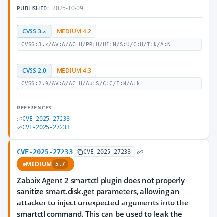
2025-10-09
PUBLISHED:
CVSS 3.x
MEDIUM 4.2
CVSS:3.x/AV:A/AC:H/PR:H/UI:N/S:U/C:H/I:N/A:N
CVSS 2.0
MEDIUM 4.3
CVSS:2.0/AV:A/AC:H/Au:S/C:C/I:N/A:N
REFERENCES
CVE-2025-27233
CVE-2025-27233
CVE-2025-27233
CVE-2025-27233
MEDIUM
5.7
Zabbix Agent 2 smartctl plugin does not properly
sanitize smart.disk.get parameters, allowing an
attacker to inject unexpected arguments into the
smartctl command. This can be used to leak the