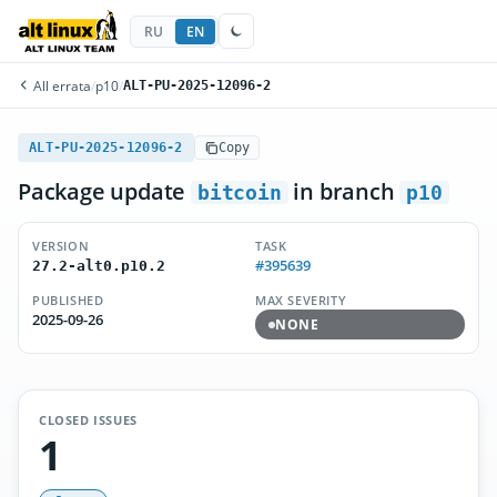
RU
EN
All errata
/
p10
/
ALT-PU-2025-12096-2
ALT-PU-2025-12096-2
Copy
Package update
in branch
bitcoin
p10
VERSION
TASK
#395639
27.2-alt0.p10.2
PUBLISHED
MAX SEVERITY
2025-09-26
NONE
CLOSED ISSUES
1