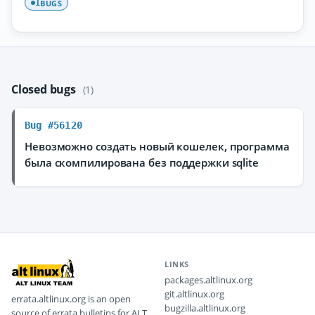
BUGS
1
Closed bugs
(1)
Bug #56120
Невозможно создать новый кошелек, программа
была скомпилирована без поддержки sqlite
LINKS
packages.altlinux.org
git.altlinux.org
errata.altlinux.org is an open
bugzilla.altlinux.org
source of errata bulletins for ALT