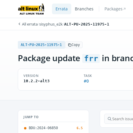
Errata
Branches
Packages
All errata
/
sisyphus_e2k
/
ALT-PU-2025-11975-1
ALT-PU-2025-11975-1
Copy
Package update
in bran
frr
VERSION
TASK
#0
10.2.2-alt3
JUMP TO
BDU:2024-06850
6.5