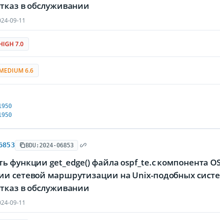
отказ в обслуживании
24-09-11
HIGH 7.0
MEDIUM 6.6
1950
1950
6853
BDU:2024-06853
ь функции get_edge() файла ospf_te.c компонента 
ии сетевой маршрутизации на Unix-подобных сист
отказ в обслуживании
24-09-11