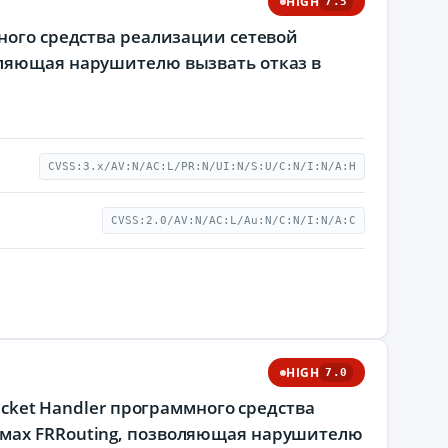
HIGH
7.5
ного средства реализации сетевой
оляющая нарушителю вызвать отказ в
CVSS:3.x/AV:N/AC:L/PR:N/UI:N/S:U/C:N/I:N/A:H
CVSS:2.0/AV:N/AC:L/Au:N/C:N/I:N/A:C
HIGH
7.0
acket Handler программного средства
емах FRRouting, позволяющая нарушителю