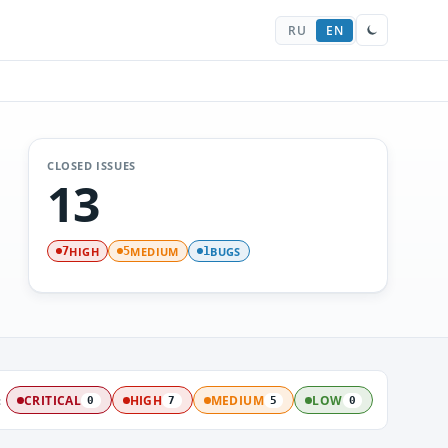
RU
EN
CLOSED ISSUES
13
HIGH
MEDIUM
BUGS
7
5
1
:
CRITICAL
HIGH
MEDIUM
LOW
0
7
5
0