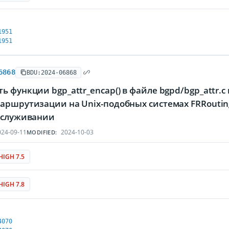
1951
1951
6868
BDU:2024-06868
ь функции bgp_attr_encap() в файле bgpd/bgp_attr.
маршрутизации на Unix-подобных системах FRRouti
обслуживании
24-09-11
2024-10-03
MODIFIED:
HIGH 7.5
HIGH 7.8
4070