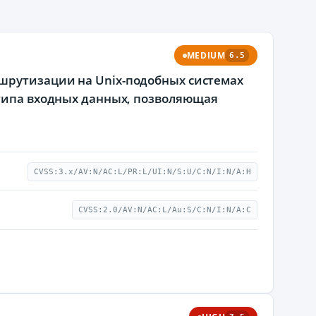
MEDIUM
6.5
шрутизации на Unix-подобных системах
 типа входных данных, позволяющая
CVSS:3.x/AV:N/AC:L/PR:L/UI:N/S:U/C:N/I:N/A:H
CVSS:2.0/AV:N/AC:L/Au:S/C:N/I:N/A:C