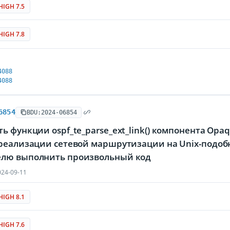
HIGH 7.5
HIGH 7.8
4088
4088
6854
BDU:2024-06854
ь функции ospf_te_parse_ext_link() компонента Opaq
 реализации сетевой маршрутизации на Unix-подоб
лю выполнить произвольный код
24-09-11
HIGH 8.1
HIGH 7.6