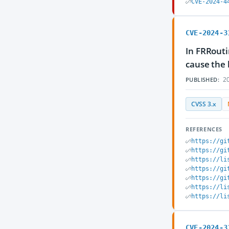
CVE-2024-4
CVE-2024-3
In FRRouti
cause the
20
PUBLISHED:
CVSS 3.x
REFERENCES
https://gi
https://gi
https://li
https://gi
https://gi
https://li
https://li
CVE-2024-3