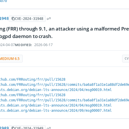
4070
1948
CVE-2024-31948
ng (FRR) through 9.1, an attacker using a malformed Pre
 bgpd daemon to crash.
24-04-07
2026-06-17
MODIFIED:
MEDIUM 6.5
CV
thub.com/FRRouting/frr/pull/15628
thub.com/FRRouting/frr/pull/15628/commits/ba6a8f1a31e1a88df2de69
sts.debian.org/debian-lts-announce/2024/04/msg00019.html
thub.com/FRRouting/frr/pull/15628
thub.com/FRRouting/frr/pull/15628/commits/ba6a8f1a31e1a88df2de69
sts.debian.org/debian-lts-announce/2024/04/msg00019.html
sts.debian.org/debian-lts-announce/2024/09/msg00007.html
1949
CVE-2024-31949