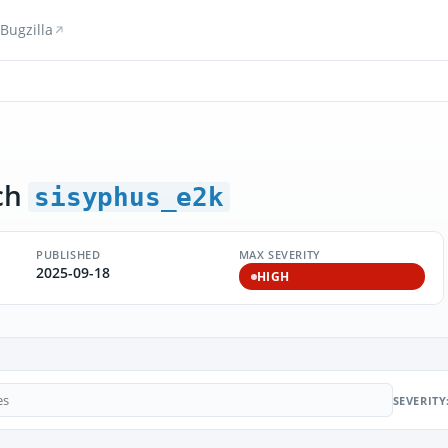
Bugzilla
ch
sisyphus_e2k
PUBLISHED
MAX SEVERITY
2025-09-18
HIGH
SEVERITY