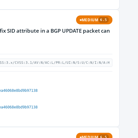
MEDIUM
6.5
fix SID attribute in a BGP UPDATE packet can
SS:3.x/CVSS:3.1/AV:N/AC:L/PR:L/UI:N/S:U/C:N/I:N/A:H
ea46068e8bd9b97138
ea46068e8bd9b97138
MEDIUM
6.5