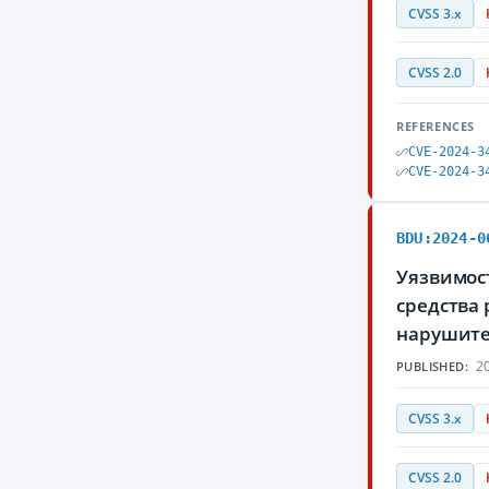
CVSS 3.x
CVSS 2.0
REFERENCES
CVE-2024-3
CVE-2024-3
BDU:2024-0
Уязвимост
средства
нарушите
20
PUBLISHED:
CVSS 3.x
CVSS 2.0