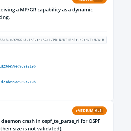
eceiving a MP/GR capability as a dynamic
cing.
SS:3.x/CVSS:3.1/AV:N/AC:L/PR:N/UI:R/S:U/C:N/I:N/A:H
1d23de59ed969a219b
1d23de59ed969a219b
MEDIUM
6.5
d daemon crash in ospf_te_parse_ri for OSPF
eir size is not validated).