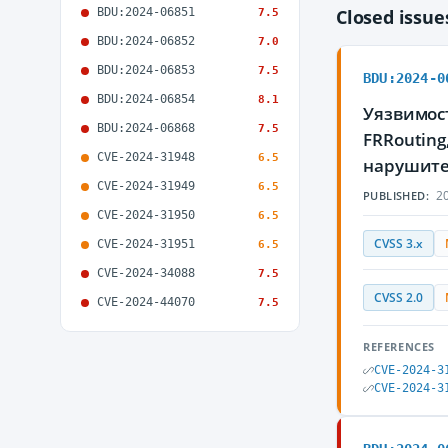
BDU:2024-06851
Closed issu
7.5
BDU:2024-06852
7.0
BDU:2024-06853
7.5
BDU:2024-0
BDU:2024-06854
8.1
Уязвимос
BDU:2024-06868
7.5
FRRoutin
CVE-2024-31948
6.5
нарушите
CVE-2024-31949
6.5
20
PUBLISHED:
CVE-2024-31950
6.5
CVSS 3.x
CVE-2024-31951
6.5
CVE-2024-34088
7.5
CVSS 2.0
CVE-2024-44070
7.5
REFERENCES
CVE-2024-3
CVE-2024-3