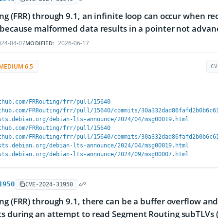
ng (FRR) through 9.1, an infinite loop can occur when r
 because malformed data results in a pointer not advan
24-04-07
2026-06-17
MODIFIED:
MEDIUM 6.5
CV
thub.com/FRRouting/frr/pull/15640
thub.com/FRRouting/frr/pull/15640/commits/30a332dad86fafd2b0b6c6
sts.debian.org/debian-lts-announce/2024/04/msg00019.html
thub.com/FRRouting/frr/pull/15640
thub.com/FRRouting/frr/pull/15640/commits/30a332dad86fafd2b0b6c6
sts.debian.org/debian-lts-announce/2024/04/msg00019.html
sts.debian.org/debian-lts-announce/2024/09/msg00007.html
1950
CVE-2024-31950
ng (FRR) through 9.1, there can be a buffer overflow an
s during an attempt to read Segment Routing subTLVs (th