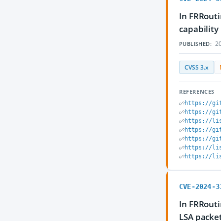
In FRRouti
capability
20
PUBLISHED:
CVSS 3.x
REFERENCES
https://gi
https://gi
https://li
https://gi
https://gi
https://li
https://li
CVE-2024-3
In FRRouti
LSA packet