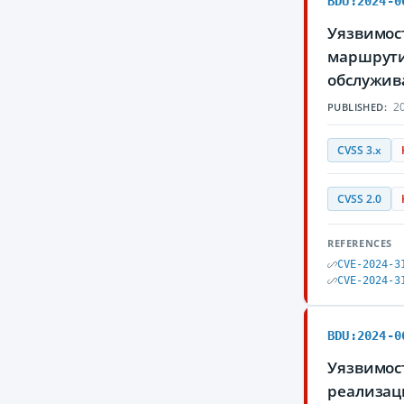
BDU:2024-0
Уязвимост
маршрути
обслужив
20
PUBLISHED:
CVSS 3.x
CVSS 2.0
REFERENCES
CVE-2024-3
CVE-2024-3
BDU:2024-0
Уязвимост
реализац