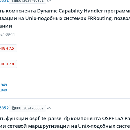
6851
BDU:2024-06851
ь компонента Dynamic Capability Handler программ
зации на Unix-подобных системах FRRouting, позв
ании
24-09-11
HIGH 7.5
HIGH 7.8
1949
1949
6852
BDU:2024-06852
ь функции ospf_te_parse_ri() компонента OSPF LSA P
ии сетевой маршрутизации на Unix-подобных сист