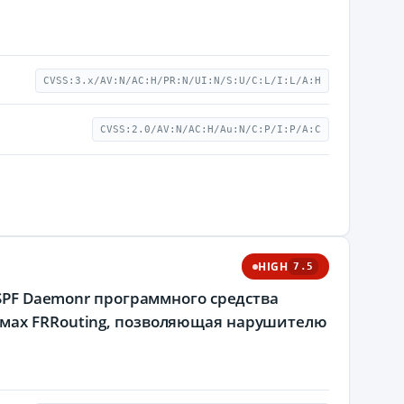
CVSS:3.x/AV:N/AC:H/PR:N/UI:N/S:U/C:L/I:L/A:H
CVSS:2.0/AV:N/AC:H/Au:N/C:P/I:P/A:C
HIGH
7.5
OSPF Daemonr программного средства
емах FRRouting, позволяющая нарушителю