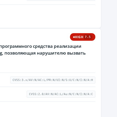
HIGH
7.5
c программного средства реализации
ng, позволяющая нарушителю вызвать
CVSS:3.x/AV:N/AC:L/PR:N/UI:N/S:U/C:N/I:N/A:H
CVSS:2.0/AV:N/AC:L/Au:N/C:N/I:N/A:C