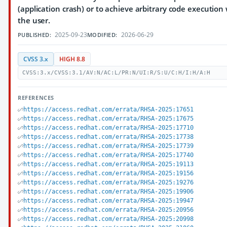
(application crash) or to achieve arbitrary code execution
the user.
2025-09-23
2026-06-29
PUBLISHED:
MODIFIED:
CVSS 3.x
HIGH 8.8
CVSS:3.x/CVSS:3.1/AV:N/AC:L/PR:N/UI:R/S:U/C:H/I:H/A:H
REFERENCES
https://access.redhat.com/errata/RHSA-2025:17651
https://access.redhat.com/errata/RHSA-2025:17675
https://access.redhat.com/errata/RHSA-2025:17710
https://access.redhat.com/errata/RHSA-2025:17738
https://access.redhat.com/errata/RHSA-2025:17739
https://access.redhat.com/errata/RHSA-2025:17740
https://access.redhat.com/errata/RHSA-2025:19113
https://access.redhat.com/errata/RHSA-2025:19156
https://access.redhat.com/errata/RHSA-2025:19276
https://access.redhat.com/errata/RHSA-2025:19906
https://access.redhat.com/errata/RHSA-2025:19947
https://access.redhat.com/errata/RHSA-2025:20956
https://access.redhat.com/errata/RHSA-2025:20998