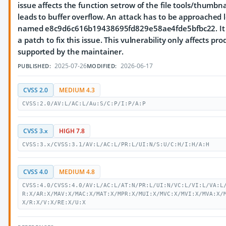
issue affects the function setrow of the file tools/thumbn
leads to buffer overflow. An attack has to be approached l
named e8c9d6c616b19438695fd829e58ae4fde5bfbc22. It 
a patch to fix this issue. This vulnerability only affects pr
supported by the maintainer.
2025-07-26
2026-06-17
PUBLISHED:
MODIFIED:
CVSS 2.0
MEDIUM 4.3
CVSS:2.0/AV:L/AC:L/Au:S/C:P/I:P/A:P
CVSS 3.x
HIGH 7.8
CVSS:3.x/CVSS:3.1/AV:L/AC:L/PR:L/UI:N/S:U/C:H/I:H/A:H
CVSS 4.0
MEDIUM 4.8
CVSS:4.0/CVSS:4.0/AV:L/AC:L/AT:N/PR:L/UI:N/VC:L/VI:L/VA:L
R:X/AR:X/MAV:X/MAC:X/MAT:X/MPR:X/MUI:X/MVC:X/MVI:X/MVA:X/
X/R:X/V:X/RE:X/U:X