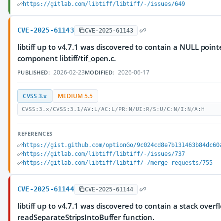
https://gitlab.com/libtiff/libtiff/-/issues/649
CVE-2025-61143
CVE-2025-61143
libtiff up to v4.7.1 was discovered to contain a NULL poin
component libtiff/tif_open.c.
2026-02-23
2026-06-17
PUBLISHED:
MODIFIED:
CVSS 3.x
MEDIUM 5.5
CVSS:3.x/CVSS:3.1/AV:L/AC:L/PR:N/UI:R/S:U/C:N/I:N/A:H
REFERENCES
https://gist.github.com/optionGo/9c024cd8e7b131463b84dc60
https://gitlab.com/libtiff/libtiff/-/issues/737
https://gitlab.com/libtiff/libtiff/-/merge_requests/755
CVE-2025-61144
CVE-2025-61144
libtiff up to v4.7.1 was discovered to contain a stack overf
readSeparateStripsIntoBuffer function.