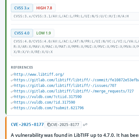
CVSS 3.x
HIGH 7.8
CVSS:3.x/CVSS:3.1/AV:L/AC:L/PR:L/UI:N/S:U/C:H/I:H/A:H
CVSS 4.0
LOW 1.9
CVSS:4.0/CVSS:4.0/AV:L/AC:L/AT:N/PR:L/UI:N/VC:L/VI:L/VA:L
R:X/AR:X/MAV:X/MAC:X/MAT:X/MPR:X/MUI:X/MVC:X/MVI:X/MVA:X/
X/R:X/V:X/RE:X/U:X
REFERENCES
http://www.libtiff.org/
https://gitlab.com/libtiff/libtiff/-/commit/fe10872e53efb
https://gitlab.com/libtiff/libtiff/-/issues/707
https://gitlab.com/libtiff/libtiff/-/merge_requests/727
https://vuldb.com/?ctiid.317590
https://vuldb.com/?id.317590
https://vuldb.com/?submit.621796
CVE-2025-8177
CVE-2025-8177
A vulnerability was found in LibTIFF up to 4.7.0. It has been