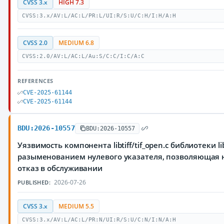
CVSS 3.x
HIGH 7.3
CVSS:3.x/AV:L/AC:L/PR:L/UI:R/S:U/C:H/I:H/A:H
CVSS 2.0
MEDIUM 6.8
CVSS:2.0/AV:L/AC:L/Au:S/C:C/I:C/A:C
REFERENCES
CVE-2025-61144
CVE-2025-61144
BDU:2026-10557
BDU:2026-10557
Уязвимость компонента libtiff/tif_open.c библиотеки lib
разыменованием нулевого указателя, позволяющая
отказ в обслуживании
2026-07-26
PUBLISHED:
CVSS 3.x
MEDIUM 5.5
CVSS:3.x/AV:L/AC:L/PR:N/UI:R/S:U/C:N/I:N/A:H