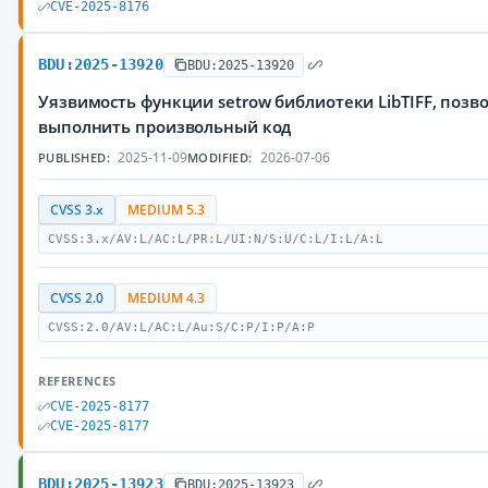
CVE-2025-8176
BDU:2025-13920
BDU:2025-13920
Уязвимость функции setrow библиотеки LibTIFF, по
выполнить произвольный код
2025-11-09
2026-07-06
PUBLISHED:
MODIFIED:
CVSS 3.x
MEDIUM 5.3
CVSS:3.x/AV:L/AC:L/PR:L/UI:N/S:U/C:L/I:L/A:L
CVSS 2.0
MEDIUM 4.3
CVSS:2.0/AV:L/AC:L/Au:S/C:P/I:P/A:P
REFERENCES
CVE-2025-8177
CVE-2025-8177
BDU:2025-13923
BDU:2025-13923