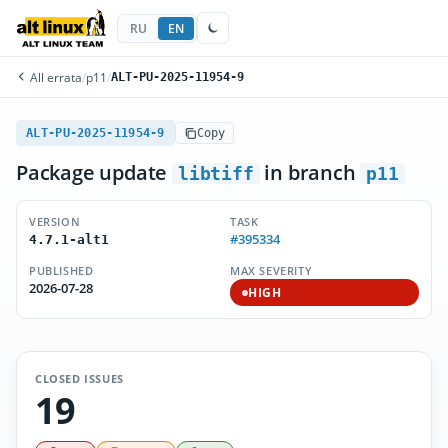
RU
EN
All errata
/
p11
/
ALT-PU-2025-11954-9
ALT-PU-2025-11954-9
Copy
Package update
in branch
libtiff
p11
VERSION
TASK
#395334
4.7.1-alt1
PUBLISHED
MAX SEVERITY
2026-07-28
HIGH
CLOSED ISSUES
19