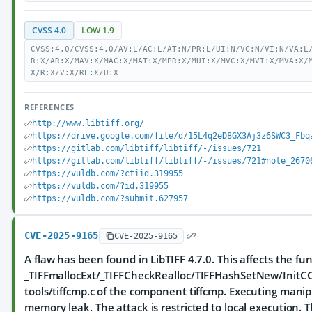
CVSS 4.0
LOW 1.9
CVSS:4.0/CVSS:4.0/AV:L/AC:L/AT:N/PR:L/UI:N/VC:N/VI:N/VA:L
R:X/AR:X/MAV:X/MAC:X/MAT:X/MPR:X/MUI:X/MVC:X/MVI:X/MVA:X/
X/R:X/V:X/RE:X/U:X
REFERENCES
http://www.libtiff.org/
https://drive.google.com/file/d/15L4q2eD8GX3Aj3z6SWC3_Fbq
https://gitlab.com/libtiff/libtiff/-/issues/721
https://gitlab.com/libtiff/libtiff/-/issues/721#note_2670
https://vuldb.com/?ctiid.319955
https://vuldb.com/?id.319955
https://vuldb.com/?submit.627957
CVE-2025-9165
CVE-2025-9165
A flaw has been found in LibTIFF 4.7.0. This affects the fu
_TIFFmallocExt/_TIFFCheckRealloc/TIFFHashSetNew/InitCCI
tools/tiffcmp.c of the component tiffcmp. Executing manip
memory leak. The attack is restricted to local execution. T