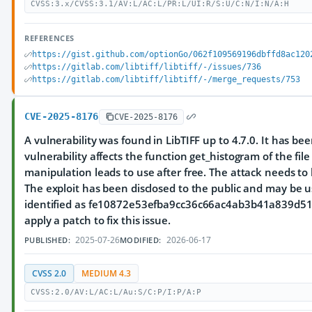
CVSS:3.x/CVSS:3.1/AV:L/AC:L/PR:L/UI:R/S:U/C:N/I:N/A:H
REFERENCES
https://gist.github.com/optionGo/062f109569196dbffd8ac120
https://gitlab.com/libtiff/libtiff/-/issues/736
https://gitlab.com/libtiff/libtiff/-/merge_requests/753
CVE-2025-8176
CVE-2025-8176
A vulnerability was found in LibTIFF up to 4.7.0. It has been
vulnerability affects the function get_histogram of the file
manipulation leads to use after free. The attack needs to
The exploit has been disclosed to the public and may be u
identified as fe10872e53efba9cc36c66ac4ab3b41a839d517
apply a patch to fix this issue.
2025-07-26
2026-06-17
PUBLISHED:
MODIFIED:
CVSS 2.0
MEDIUM 4.3
CVSS:2.0/AV:L/AC:L/Au:S/C:P/I:P/A:P