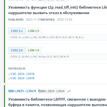
Уязвимость функции t2p_read_tiff_init() библиотеки L
нарушителю вызвать отказ в обслуживании
2025-11-09
2025-12-02
PUBLISHED:
MODIFIED:
CVSS 3.x
LOW 2.5
CVSS:3.x/AV:L/AC:H/PR:L/UI:N/S:U/C:N/I:N/A:L
CVSS 2.0
LOW 1.0
CVSS:2.0/AV:L/AC:H/Au:S/C:N/I:N/A:P
REFERENCES
CVE-2024-13978
CVE-2024-13978
BDU:2025-13924
BDU:2025-13924
Уязвимость библиотеки LibTIFF, связанная с выходом
буфера в памяти, позволяющая нарушителю выполн