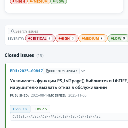
HIGH
MEDIUM
LOW
3
7
9
SEVERITY:
CRITICAL
HIGH
MEDIUM
LOW
0
3
7
9
Closed issues
(19)
BDU:2025-09847
BDU:2025-09847
Уязвимость функции PS_Lvl2page() библиотеки LibTIF
нарушителю вызвать отказ в обслуживании
2025-08-14
2025-11-05
PUBLISHED:
MODIFIED:
CVSS 3.x
LOW 2.5
CVSS:3.x/AV:L/AC:H/PR:L/UI:N/S:U/C:N/I:N/A:L