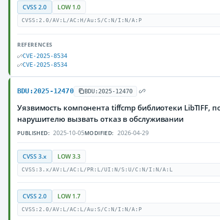
CVSS 2.0
LOW 1.0
CVSS:2.0/AV:L/AC:H/Au:S/C:N/I:N/A:P
REFERENCES
CVE-2025-8534
CVE-2025-8534
BDU:2025-12470
BDU:2025-12470
Уязвимость компонента tiffcmp библиотеки LibTIFF,
нарушителю вызвать отказ в обслуживании
2025-10-05
2026-04-29
PUBLISHED:
MODIFIED:
CVSS 3.x
LOW 3.3
CVSS:3.x/AV:L/AC:L/PR:L/UI:N/S:U/C:N/I:N/A:L
CVSS 2.0
LOW 1.7
CVSS:2.0/AV:L/AC:L/Au:S/C:N/I:N/A:P