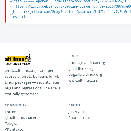
http://www.openwall.com/lists/oss-security/2025/09/26/3
https://lists.debian.org/debian-lts-announce/2025/09/msg0
https://github.com/SexyShoelessGodofWar/LibTiff-4.7.0-Wri
ov-file
LINKS
packages.altlinux.org
git.altlinux.org
errata.altlinux.org is an open
bugzilla.altlinux.org
source of errata bulletins for ALT
www.altlinux.org
Linux packages — security fixes,
bugs and regressions. The site is
statically generated.
COMMUNITY
ABOUT
Forum
JSON API
git (altlinux.space)
Source code
Telegram
VKontakte