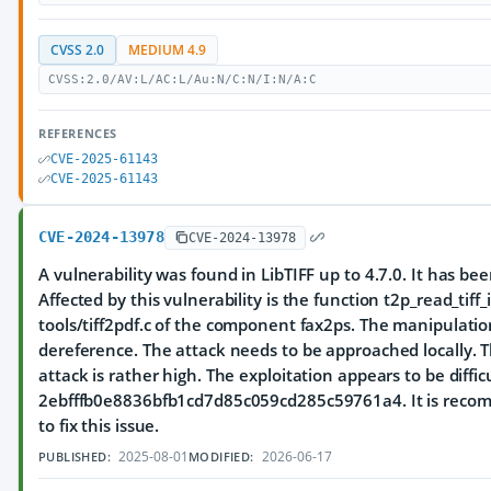
CVSS 2.0
MEDIUM 4.9
CVSS:2.0/AV:L/AC:L/Au:N/C:N/I:N/A:C
REFERENCES
CVE-2025-61143
CVE-2025-61143
CVE-2024-13978
CVE-2024-13978
A vulnerability was found in LibTIFF up to 4.7.0. It has be
Affected by this vulnerability is the function t2p_read_tiff_in
tools/tiff2pdf.c of the component fax2ps. The manipulation
dereference. The attack needs to be approached locally. 
attack is rather high. The exploitation appears to be diffi
2ebfffb0e8836bfb1cd7d85c059cd285c59761a4. It is recom
to fix this issue.
2025-08-01
2026-06-17
PUBLISHED:
MODIFIED: