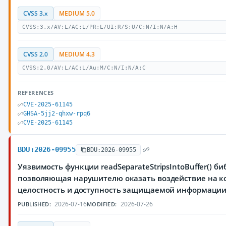
CVSS 3.x
MEDIUM 5.0
CVSS:3.x/AV:L/AC:L/PR:L/UI:R/S:U/C:N/I:N/A:H
CVSS 2.0
MEDIUM 4.3
CVSS:2.0/AV:L/AC:L/Au:M/C:N/I:N/A:C
REFERENCES
CVE-2025-61145
GHSA-5jj2-qhxw-rpq6
CVE-2025-61145
BDU:2026-09955
BDU:2026-09955
Уязвимость функции readSeparateStripsIntoBuffer() биб
позволяющая нарушителю оказать воздействие на к
целостность и доступность защищаемой информаци
2026-07-16
2026-07-26
PUBLISHED:
MODIFIED: