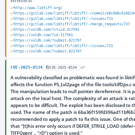
REFERENCES
http://www.libtiff.org/
https://gitlab.com/libtiff/libtiff/-/commit/e8c9d6c616b19
https://gitlab.com/libtiff/libtiff/-/issues/715
https://gitlab.com/libtiff/libtiff/-/merge_requests/737
https://vuldb.com/?ctiid.317591
https://vuldb.com/?id.317591
https://vuldb.com/?submit.621797
https://gitlab.com/libtiff/libtiff/-/issues/715
https://vuldb.com/?submit.621797
CVE-2025-8534
CVE-2025-8534
A vulnerability classified as problematic was found in libtiff
affects the function PS_Lvl2page of the file tools/tiff2ps.c
The manipulation leads to null pointer dereference. It is 
attack on the local host. The complexity of an attack is ra
appears to be difficult. The exploit has been disclosed to
used. The name of the patch is 6ba36f159fd396ad11bf6b
recommended to apply a patch to fix this issue. One of th
that "[t]his error only occurs if DEFER_STRILE_LOAD (defe
TIFFOpen( .. "rD") option is used."