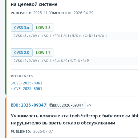
на целевой системе
2025-11-09
2026-04-29
PUBLISHED:
MODIFIED:
CVSS 3.x
LOW 3.3
CVSS:3.x/AV:L/AC:L/PR:L/UI:N/S:U/C:N/I:N/A:L
CVSS 2.0
LOW 1.7
CVSS:2.0/AV:L/AC:L/Au:S/C:N/I:N/A:P
REFERENCES
CVE-2025-8961
CVE-2025-8961
BDU:2026-09347
BDU:2026-09347
Уязвимость компонента tools/tiffcrop.c библиотеки lib
нарушителю вызвать отказ в обслуживании
2026-07-07
PUBLISHED: