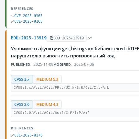
REFERENCES
CVE-2025-9165
CVE-2025-9165
BDU:2025-13919
BDU:2025-13919
Уязвимость функции get_histogram библиотеки LibTIF
нарушителю выполнить произвольный код
2025-11-09
2026-07-06
PUBLISHED:
MODIFIED:
CVSS 3.x
MEDIUM 5.3
CVSS:3.x/AV:L/AC:L/PR:L/UI:N/S:U/C:L/I:L/A:L
CVSS 2.0
MEDIUM 4.3
CVSS:2.0/AV:L/AC:L/Au:S/C:P/I:P/A:P
REFERENCES
CVE-2025-8176