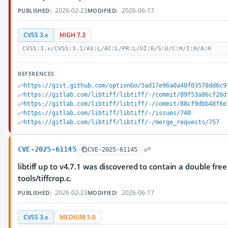
2026-02-23
2026-06-17
PUBLISHED:
MODIFIED:
CVSS 3.x
HIGH 7.3
CVSS:3.x/CVSS:3.1/AV:L/AC:L/PR:L/UI:R/S:U/C:H/I:H/A:H
REFERENCES
https://gist.github.com/optionGo/5ad17e96a0a40f03578dd6c9
https://gitlab.com/libtiff/libtiff/-/commit/09f53a86cf26d
https://gitlab.com/libtiff/libtiff/-/commit/88cf9dbb48f6e
https://gitlab.com/libtiff/libtiff/-/issues/740
https://gitlab.com/libtiff/libtiff/-/merge_requests/757
CVE-2025-61145
CVE-2025-61145
libtiff up to v4.7.1 was discovered to contain a double fr
tools/tiffcrop.c.
2026-02-23
2026-06-17
PUBLISHED:
MODIFIED:
CVSS 3.x
MEDIUM 5.0