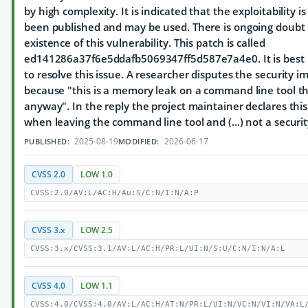
by high complexity. It is indicated that the exploitability is 
been published and may be used. There is ongoing doubt 
existence of this vulnerability. This patch is called
ed141286a37f6e5ddafb5069347ff5d587e7a4e0. It is best p
to resolve this issue. A researcher disputes the security im
because "this is a memory leak on a command line tool tha
anyway". In the reply the project maintainer declares this 
when leaving the command line tool and (...) not a security
2025-08-19
2026-06-17
PUBLISHED:
MODIFIED:
CVSS 2.0
LOW 1.0
CVSS:2.0/AV:L/AC:H/Au:S/C:N/I:N/A:P
CVSS 3.x
LOW 2.5
CVSS:3.x/CVSS:3.1/AV:L/AC:H/PR:L/UI:N/S:U/C:N/I:N/A:L
CVSS 4.0
LOW 1.1
CVSS:4.0/CVSS:4.0/AV:L/AC:H/AT:N/PR:L/UI:N/VC:N/VI:N/VA:L