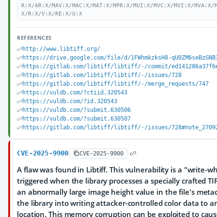
R:X/AR:X/MAV:X/MAC:X/MAT:X/MPR:X/MUI:X/MVC:X/MVI:X/MVA:X/
X/R:X/V:X/RE:X/U:X
REFERENCES
http://www.libtiff.org/
https://drive.google.com/file/d/1FWhmkzksH8-qU0ZM6seBzGNB
https://gitlab.com/libtiff/libtiff/-/commit/ed141286a37f6
https://gitlab.com/libtiff/libtiff/-/issues/728
https://gitlab.com/libtiff/libtiff/-/merge_requests/747
https://vuldb.com/?ctiid.320543
https://vuldb.com/?id.320543
https://vuldb.com/?submit.630506
https://vuldb.com/?submit.630507
https://gitlab.com/libtiff/libtiff/-/issues/728#note_2709
CVE-2025-9900
CVE-2025-9900
A flaw was found in Libtiff. This vulnerability is a "write-
triggered when the library processes a specially crafted TIF
an abnormally large image height value in the file's metad
the library into writing attacker-controlled color data to
location. This memory corruption can be exploited to cause