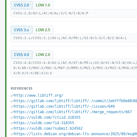
CVSS 2.0
LOW 1.0
CVSS:2.0/AV:L/AC:H/Au:S/C:N/I:N/A:P
CVSS 3.x
LOW 2.5
CVSS:3.x/CVSS:3.1/AV:L/AC:H/PR:L/UI:N/S:U/C:N/I:N/A:L
CVSS 4.0
LOW 2.0
CVSS:4.0/CVSS:4.0/AV:L/AC:H/AT:N/PR:L/UI:N/VC:N/VI:N/VA:L
R:X/AR:X/MAV:X/MAC:X/MAT:X/MPR:X/MUI:X/MVC:X/MVI:X/MVA:X/
X/R:X/V:X/RE:X/U:X
REFERENCES
http://www.libtiff.org/
https://gitlab.com/libtiff/libtiff/-/commit/2ebfffb0e8836
https://gitlab.com/libtiff/libtiff/-/issues/649
https://gitlab.com/libtiff/libtiff/-/merge_requests/667
https://vuldb.com/?ctiid.318355
https://vuldb.com/?id.318355
https://vuldb.com/?submit.624562
https://lists.debian.org/debian-lts-announce/2025/09/msg0