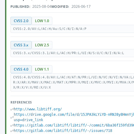
2025-08-04
2026-06-17
PUBLISHED:
MODIFIED:
CVSS 2.0
LOW 1.0
CVSS:2.0/AV:L/AC:H/Au:S/C:N/I:N/A:P
CVSS 3.x
LOW 2.5
CVSS:3.x/CVSS:3.1/AV:L/AC:H/PR:L/UI:N/S:U/C:N/I:N/A:L
CVSS 4.0
LOW 1.1
CVSS:4.0/CVSS:4.0/AV:L/AC:H/AT:N/PR:L/UI:N/VC:N/VI:N/VA:L
R:X/AR:X/MAV:X/MAC:X/MAT:X/MPR:X/MUI:X/MVC:X/MVI:X/MVA:X/
X/R:X/V:X/RE:X/U:X
REFERENCES
http://www.libtiff.org/
https://drive.google.com/file/d/15JPA3kLYiYD-nRNJ8y8HmnYj
usp=drive_link
https://gitlab.com/libtiff/libtiff/-/commit/6ba36f159fd39
https://gitlab.com/libtiff/libtiff/-/issues/718