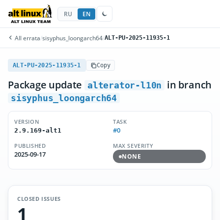
RU
EN
All errata
/
sisyphus_loongarch64
/
ALT-PU-2025-11935-1
ALT-PU-2025-11935-1
Copy
Package update
in branch
alterator-l10n
sisyphus_loongarch64
VERSION
TASK
#0
2.9.169-alt1
PUBLISHED
MAX SEVERITY
2025-09-17
NONE
CLOSED ISSUES
1