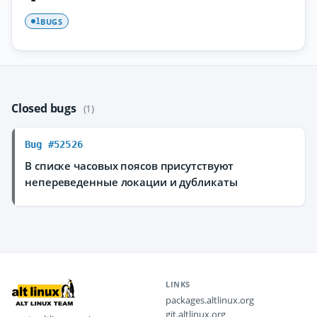
BUGS
1
Closed bugs
(1)
Bug #52526
В списке часовых поясов присутствуют
непереведенные локации и дубликаты
LINKS
packages.altlinux.org
git.altlinux.org