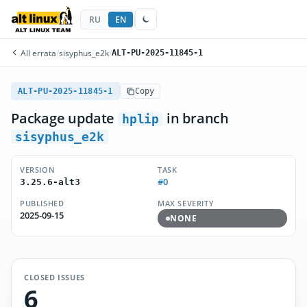
RU
EN
All errata
/
sisyphus_e2k
/
ALT-PU-2025-11845-1
ALT-PU-2025-11845-1
Copy
Package update
in branch
hplip
sisyphus_e2k
VERSION
TASK
#0
3.25.6-alt3
PUBLISHED
MAX SEVERITY
2025-09-15
NONE
CLOSED ISSUES
6