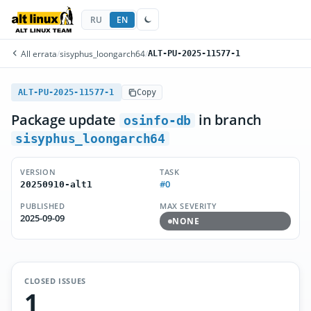
RU
EN
All errata
/
sisyphus_loongarch64
/
ALT-PU-2025-11577-1
ALT-PU-2025-11577-1
Copy
Package update
in branch
osinfo-db
sisyphus_loongarch64
VERSION
TASK
#0
20250910-alt1
PUBLISHED
MAX SEVERITY
2025-09-09
NONE
CLOSED ISSUES
1