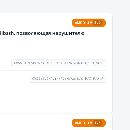
MEDIUM
5.0
и libssh, позволяющая нарушителю
CVSS:3.x/AV:N/AC:H/PR:L/UI:N/S:U/C:L/I:L/A:L
CVSS:2.0/AV:N/AC:H/Au:S/C:P/I:P/A:P
MEDIUM
4.5