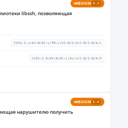
MEDIUM
4.3
блиотеки libssh, позволяющая
CVSS:3.x/AV:N/AC:L/PR:L/UI:N/S:U/C:N/I:N/A:L
CVSS:2.0/AV:N/AC:L/Au:S/C:N/I:N/A:P
MEDIUM
5.4
оляющая нарушителю получить