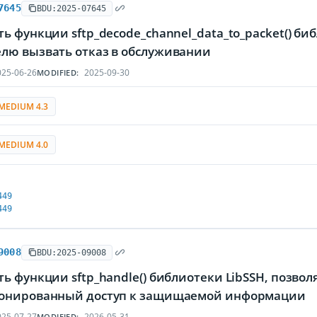
7645
BDU:2025-07645
ь функции sftp_decode_channel_data_to_packet() би
лю вызвать отказ в обслуживании
25-06-26
2025-09-30
MODIFIED:
MEDIUM 4.3
MEDIUM 4.0
449
449
9008
BDU:2025-09008
ть функции sftp_handle() библиотеки LibSSH, позв
онированный доступ к защищаемой информации
25-07-27
2026-05-31
MODIFIED: