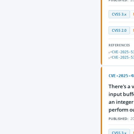
CVSS 3.x
CVSS 2.0
REFERENCES
CVE-2025-5
CVE-2025-5
CVE-2025-4
There's a 
input buff
an integer
perform ou
20
PUBLISHED:
CVSS 3.x