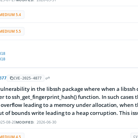
MEDIUM 5.4
MEDIUM 5.5
318
318
877
CVE-2025-4877
vulnerability in the libssh package where when a libss
er to ssh_get_fingerprint_hash() function. In such cases
 overflow leading to a memory under allocation, when t
t of bounds write leading to a heap corruption. This issue
25-08-20
2026-06-30
MODIFIED:
MEDIUM 4.5
CV