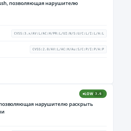
libssh, позволяющая нарушителю
CVSS:3.x/AV:L/AC:H/PR:L/UI:N/S:U/C:L/I:L/A:L
CVSS:2.0/AV:L/AC:H/Au:S/C:P/I:P/A:P
LOW
3.6
sh, позволяющая нарушителю раскрыть
ии