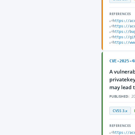
REFERENCES
https://ac
https://ac
https://bu
https://gi
https://ww
CVE-2025-4
A vulnerab
privatekey
may lead t
20
PUBLISHED:
CVSS 3.x
REFERENCES
https://ac