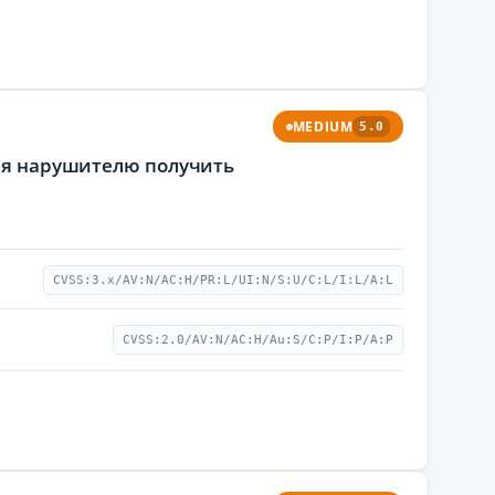
MEDIUM
5.0
щая нарушителю получить
CVSS:3.x/AV:N/AC:H/PR:L/UI:N/S:U/C:L/I:L/A:L
CVSS:2.0/AV:N/AC:H/Au:S/C:P/I:P/A:P