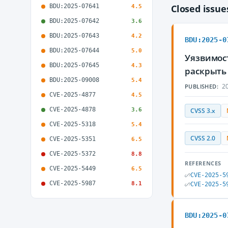
BDU:2025-07641
Closed issu
4.5
BDU:2025-07642
3.6
BDU:2025-07643
4.2
BDU:2025-0
BDU:2025-07644
5.0
Уязвимост
BDU:2025-07645
4.3
раскрыт
BDU:2025-09008
5.4
20
PUBLISHED:
CVE-2025-4877
4.5
CVE-2025-4878
3.6
CVSS 3.x
CVE-2025-5318
5.4
CVSS 2.0
CVE-2025-5351
6.5
CVE-2025-5372
8.8
REFERENCES
CVE-2025-5449
6.5
CVE-2025-5
CVE-2025-5987
8.1
CVE-2025-5
BDU:2025-0