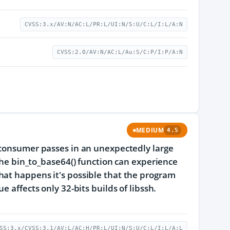
CVSS:3.x/AV:N/AC:L/PR:L/UI:N/S:U/C:L/I:L/A:N
CVSS:2.0/AV:N/AC:L/Au:S/C:P/I:P/A:N
MEDIUM
4.5
h consumer passes in an unexpectedly large
 the bin_to_base64() function can experience
hat happens it's possible that the program
 affects only 32-bits builds of libssh.
SS:3.x/CVSS:3.1/AV:L/AC:H/PR:L/UI:N/S:U/C:L/I:L/A:L