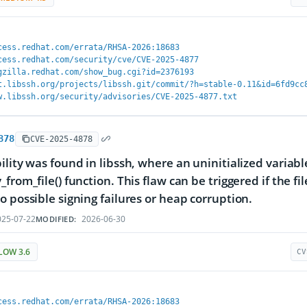
cess.redhat.com/errata/RHSA-2026:18683
cess.redhat.com/security/cve/CVE-2025-4877
gzilla.redhat.com/show_bug.cgi?id=2376193
t.libssh.org/projects/libssh.git/commit/?h=stable-0.11&id=6fd9cc
w.libssh.org/security/advisories/CVE-2025-4877.txt
878
CVE-2025-4878
ility was found in libssh, where an uninitialized variabl
_from_file() function. This flaw can be triggered if the f
o possible signing failures or heap corruption.
25-07-22
2026-06-30
MODIFIED:
LOW 3.6
CV
cess.redhat.com/errata/RHSA-2026:18683