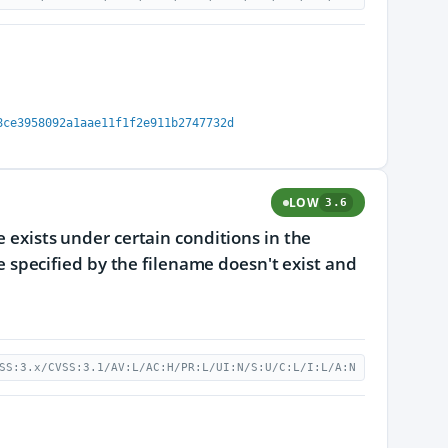
8ce3958092a1aae11f1f2e911b2747732d
LOW
3.6
e exists under certain conditions in the
ile specified by the filename doesn't exist and
SS:3.x/CVSS:3.1/AV:L/AC:H/PR:L/UI:N/S:U/C:L/I:L/A:N