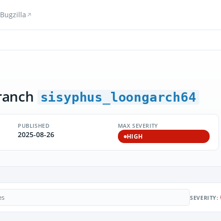
Bugzilla
ranch
sisyphus_loongarch64
PUBLISHED
MAX SEVERITY
2025-08-26
HIGH
SEVERITY: