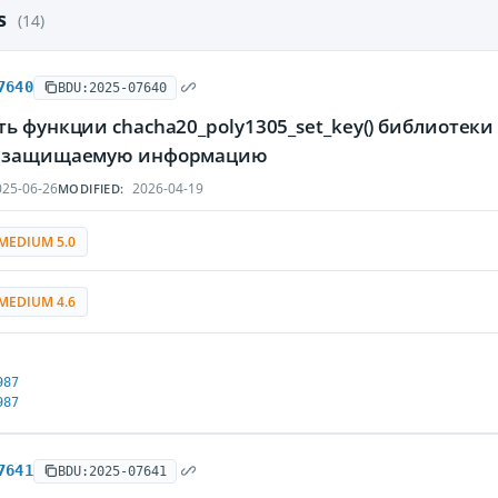
es
(14)
7640
BDU:2025-07640
ь функции chacha20_poly1305_set_key() библиотек
ь защищаемую информацию
25-06-26
2026-04-19
MODIFIED:
MEDIUM 5.0
MEDIUM 4.6
987
987
7641
BDU:2025-07641