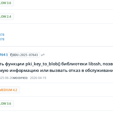
LOW 3.6
LOW 2.4
878
878
7643
BDU:2025-07643
ь функции pki_key_to_blob() библиотеки libssh, 
ую информацию или вызвать отказ в обслуживан
25-06-26
2026-04-19
MODIFIED:
MEDIUM 4.2
LOW 3.6