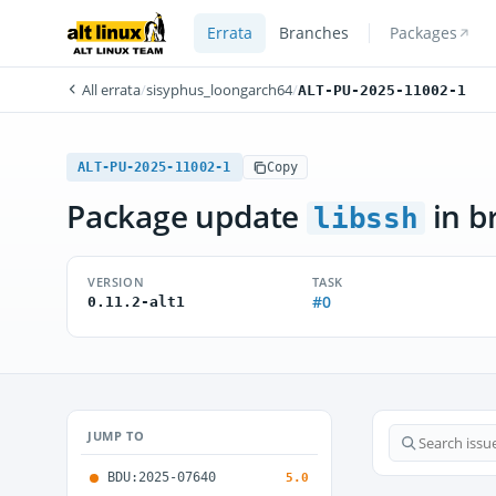
Errata
Branches
Packages
All errata
/
sisyphus_loongarch64
/
ALT-PU-2025-11002-1
ALT-PU-2025-11002-1
Copy
Package update
in b
libssh
VERSION
TASK
#0
0.11.2-alt1
JUMP TO
BDU:2025-07640
5.0