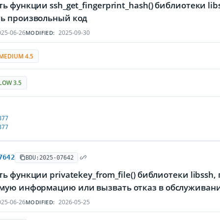
ь функции ssh_get_fingerprint_hash() библиотеки 
ь произвольный код
25-06-26
2025-09-30
MODIFIED:
MEDIUM 4.5
LOW 3.5
877
877
7642
BDU:2025-07642
ь функции privatekey_from_file() библиотеки libs
ую информацию или вызвать отказ в обслуживан
25-06-26
2026-05-25
MODIFIED: