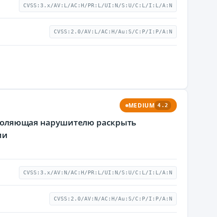
CVSS:3.x/AV:L/AC:H/PR:L/UI:N/S:U/C:L/I:L/A:N
CVSS:2.0/AV:L/AC:H/Au:S/C:P/I:P/A:N
MEDIUM
4.2
позволяющая нарушителю раскрыть
ии
CVSS:3.x/AV:N/AC:H/PR:L/UI:N/S:U/C:L/I:L/A:N
CVSS:2.0/AV:N/AC:H/Au:S/C:P/I:P/A:N