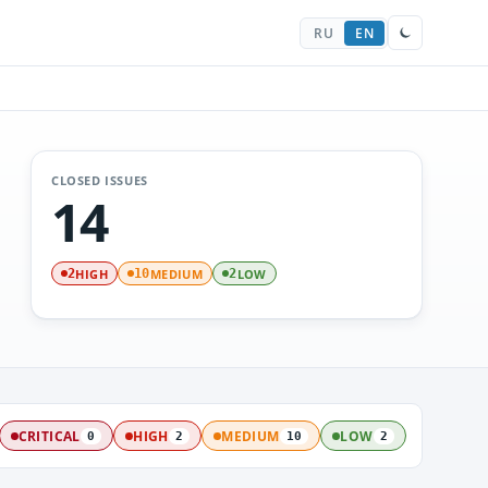
RU
EN
CLOSED ISSUES
14
HIGH
MEDIUM
LOW
2
10
2
CRITICAL
HIGH
MEDIUM
LOW
0
2
10
2