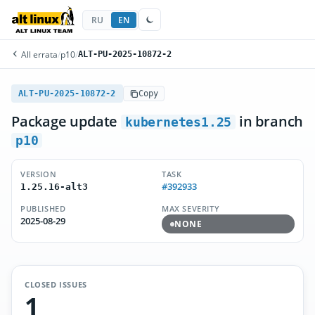
RU
EN
All errata
/
p10
/
ALT-PU-2025-10872-2
ALT-PU-2025-10872-2
Copy
Package update
in branch
kubernetes1.25
p10
VERSION
TASK
#392933
1.25.16-alt3
PUBLISHED
MAX SEVERITY
2025-08-29
NONE
CLOSED ISSUES
1