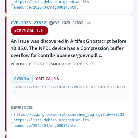
https://lists.debian.org/debian-lts-
announce/2025/04/msg00014.html
CVE-2025-27832
CVE-2025-27832
CRITICAL
9.8
An issue was discovered in Artifex Ghostscript before
10.05.0. The NPDL device has a Compression buffer
overflow for contrib/japanese/gdevnpdl.c.
2025-03-25
2026-06-17
PUBLISHED:
MODIFIED:
CVSS 3.x
CRITICAL 9.8
CVSS:3.x/CVSS:3.1/AV:N/AC:L/PR:N/UI:N/S:U/C:H/I:H/A:
H
REFERENCES
https://bugs.ghostscript.com/show_bug.cgi?id=708133
https://lists.debian.org/debian-lts-
announce/2025/04/msg00014.html