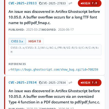
CVE-2025-27833
HIGH
CVE-2025-27833
7.8
An issue was discovered in Artifex Ghostscript before
10.05.0. A buffer overflow occurs for a long TTF font
name to pdf/pdf_fmap.c.
2025-03-25
2026-06-17
PUBLISHED:
MODIFIED:
CVSS 3.x
HIGH 7.8
CVSS:3.x/CVSS:3.1/AV:L/AC:L/PR:N/UI:R/S:U/C:H/I:H/A:
H
REFERENCES
https://bugs.ghostscript.com/show_bug.cgi?id=708259
CVE-2025-27834
HIGH
CVE-2025-27834
7.8
An issue was discovered in Artifex Ghostscript before
10.05.0. A buffer overflow occurs via an oversized
Type 4 function in a PDF document to pdf/pdf_func.c.
2025-03-25
2026-06-17
PUBLISHED:
MODIFIED: