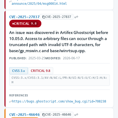
announce/2025/04/msg00014.html
CVE-2025-27837
CVE-2025-27837
CRITICAL
9.8
An issue was discovered in Artifex Ghostscript before
10.05.0. Access to arbitrary files can occur through a
truncated path with invalid UTF-8 characters, for
base/gp_mswin.c and base/winrtsup.cpp.
2025-03-25
2026-06-17
PUBLISHED:
MODIFIED:
CVSS 3.x
CRITICAL 9.8
CVSS:3.x/CVSS:3.1/AV:N/AC:L/PR:N/UI:N/S:U/C:H/I:H/A:
H
REFERENCES
https://bugs.ghostscript.com/show_bug.cgi?id=708238
CVE-2025-46646
CVE-2025-46646