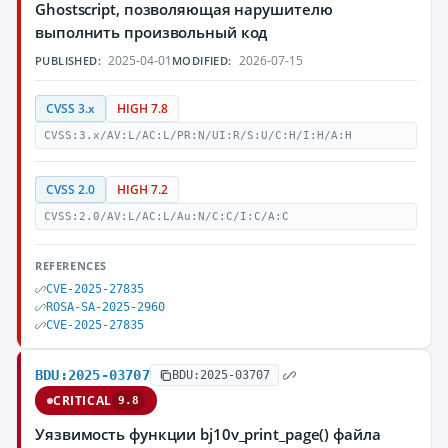
Ghostscript, позволяющая нарушителю
выполнить произвольный код
2025-04-01
2026-07-15
PUBLISHED:
MODIFIED:
CVSS 3.x
HIGH 7.8
CVSS:3.x/AV:L/AC:L/PR:N/UI:R/S:U/C:H/I:H/A:H
CVSS 2.0
HIGH 7.2
CVSS:2.0/AV:L/AC:L/Au:N/C:C/I:C/A:C
REFERENCES
CVE-2025-27835
ROSA-SA-2025-2960
CVE-2025-27835
BDU:2025-03707
BDU:2025-03707
CRITICAL
9.8
Уязвимость функции bj10v_print_page() файла