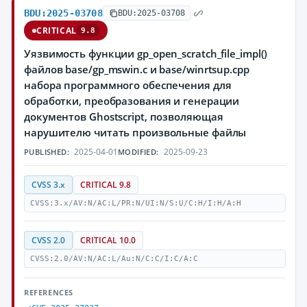
BDU:2025-03708
BDU:2025-03708
CRITICAL
9.8
Уязвимость функции gp_open_scratch_file_impl()
файлов base/gp_mswin.c и base/winrtsup.cpp
набора программного обеспечения для
обработки, преобразования и генерации
документов Ghostscript, позволяющая
нарушителю читать произвольные файлы
2025-04-01
2025-09-23
PUBLISHED:
MODIFIED:
CVSS 3.x
CRITICAL 9.8
CVSS:3.x/AV:N/AC:L/PR:N/UI:N/S:U/C:H/I:H/A:H
CVSS 2.0
CRITICAL 10.0
CVSS:2.0/AV:N/AC:L/Au:N/C:C/I:C/A:C
REFERENCES