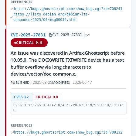
REFERENCES
https://bugs.ghostscript.com/show_bug.cgi?id=708241
https://lists.debian.org/debian-lts-
announce/2025/04/msg00014.html
CVE-2025-27831
CVE-2025-27831
CRITICAL
9.8
An issue was discovered in Artifex Ghostscript before
10.05.0. The DOCXWRITE TXTWRITE device has a text
buffer overflow via long characters to
devices/vector/doc_common.c.
2025-03-25
2026-06-17
PUBLISHED:
MODIFIED:
CVSS 3.x
CRITICAL 9.8
CVSS:3.x/CVSS:3.1/AV:N/AC:L/PR:N/UI:N/S:U/C:H/I:H/A:
H
REFERENCES
https://bugs.ghostscript.com/show_bug.cgi?id=708132