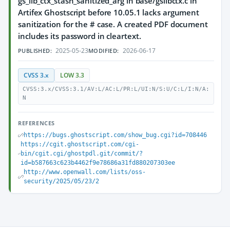
gs_lib_ctx_stash_sanitized_arg in base/gslibctx.c in
Artifex Ghostscript before 10.05.1 lacks argument
sanitization for the # case. A created PDF document
includes its password in cleartext.
2025-05-23
2026-06-17
PUBLISHED:
MODIFIED:
CVSS 3.x
LOW 3.3
CVSS:3.x/CVSS:3.1/AV:L/AC:L/PR:L/UI:N/S:U/C:L/I:N/A:
N
REFERENCES
https://bugs.ghostscript.com/show_bug.cgi?id=708446
https://cgit.ghostscript.com/cgi-
bin/cgit.cgi/ghostpdl.git/commit/?
id=b587663c623b4462f9e78686a31fd880207303ee
http://www.openwall.com/lists/oss-
security/2025/05/23/2