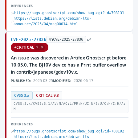
REFERENCES
https://bugs.ghostscript.com/show_bug.cgi?id=708131
https://lists.debian.org/debian-lts-
announce/2025/04/msg00014.html
CVE-2025-27836
CVE-2025-27836
CRITICAL
9.8
An issue was discovered in Artifex Ghostscript before
10.05.0. The BJ10V device has a Print buffer overflow
in contrib/japanese/gdev10v.c.
2025-03-25
2026-06-17
PUBLISHED:
MODIFIED:
CVSS 3.x
CRITICAL 9.8
CVSS:3.x/CVSS:3.1/AV:N/AC:L/PR:N/UI:N/S:U/C:H/I:H/A:
H
REFERENCES
https://bugs.ghostscript.com/show_bug.cgi?id=708192
https://lists.debian.org/debian-lts-