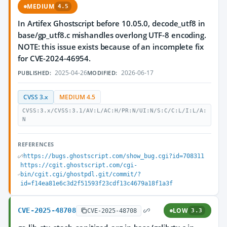
MEDIUM
4.5
In Artifex Ghostscript before 10.05.0, decode_utf8 in
base/gp_utf8.c mishandles overlong UTF-8 encoding.
NOTE: this issue exists because of an incomplete fix
for CVE-2024-46954.
2025-04-26
2026-06-17
PUBLISHED:
MODIFIED:
CVSS 3.x
MEDIUM 4.5
CVSS:3.x/CVSS:3.1/AV:L/AC:H/PR:N/UI:N/S:C/C:L/I:L/A:
N
REFERENCES
https://bugs.ghostscript.com/show_bug.cgi?id=708311
https://cgit.ghostscript.com/cgi-
bin/cgit.cgi/ghostpdl.git/commit/?
id=f14ea81e6c3d2f51593f23cdf13c4679a18f1a3f
CVE-2025-48708
LOW
CVE-2025-48708
3.3