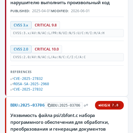
нарушителю выполнить произвольный код
2025-04-01
2026-06-01
PUBLISHED:
MODIFIED:
CVSS 3.x
CRITICAL 9.8
CVSS:3.x/AV:N/AC:L/PR:N/UI:N/S:U/C:H/I:H/A:H
CVSS 2.0
CRITICAL 10.0
CVSS:2.0/AV:N/AC:L/Au:N/C:C/I:C/A:C
REFERENCES
CVE-2025-27832
ROSA-SA-2025-2960
CVE-2025-27832
BDU:2025-03706
HIGH
BDU:2025-03706
7.8
Уязвимость файла psi/zbfont.c набора
программного обеспечения для обработки,
преобразования и генерации документов