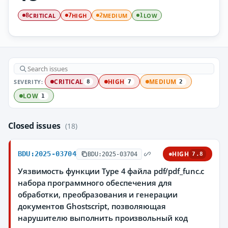
CRITICAL
HIGH
MEDIUM
LOW
8
7
2
1
SEVERITY:
CRITICAL
HIGH
MEDIUM
8
7
2
LOW
1
Closed issues
(18)
BDU:2025-03704
HIGH
BDU:2025-03704
7.8
Уязвимость функции Type 4 файла pdf/pdf_func.c
набора программного обеспечения для
обработки, преобразования и генерации
документов Ghostscript, позволяющая
нарушителю выполнить произвольный код