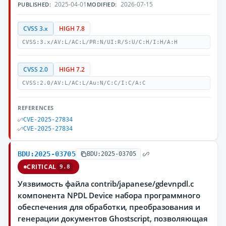
2025-04-01
2026-07-15
PUBLISHED:
MODIFIED:
CVSS 3.x
HIGH 7.8
CVSS:3.x/AV:L/AC:L/PR:N/UI:R/S:U/C:H/I:H/A:H
CVSS 2.0
HIGH 7.2
CVSS:2.0/AV:L/AC:L/Au:N/C:C/I:C/A:C
REFERENCES
CVE-2025-27834
CVE-2025-27834
BDU:2025-03705
BDU:2025-03705
CRITICAL
9.8
Уязвимость файла contrib/japanese/gdevnpdl.c
компонента NPDL Device набора программного
обеспечения для обработки, преобразования и
генерации документов Ghostscript, позволяющая