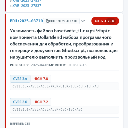
CVE-2025-27837
CVE-2025-27837
BDU:2025-03710
HIGH
BDU:2025-03710
7.8
Уязвимость файлов base/write_t1.c и psi/zfapi.c
компонента DollarBlend набора программного
обеспечения для обработки, преобразования и
генерации документов Ghostscript, позволяющая
нарушителю выполнить произвольный код
2025-04-01
2026-07-15
PUBLISHED:
MODIFIED:
CVSS 3.x
HIGH 7.8
CVSS:3.x/AV:L/AC:L/PR:N/UI:R/S:U/C:H/I:H/A:H
CVSS 2.0
HIGH 7.2
CVSS:2.0/AV:L/AC:L/Au:N/C:C/I:C/A:C
REFERENCES