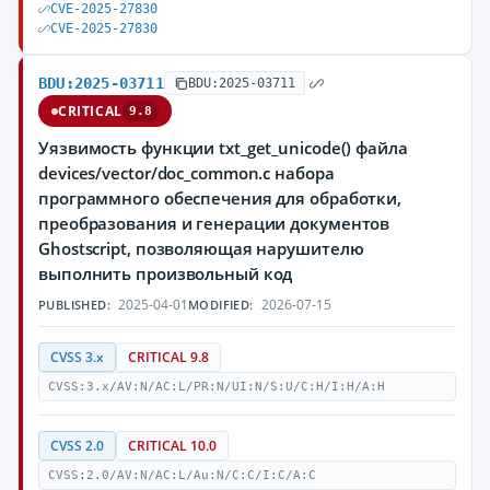
CVE-2025-27830
CVE-2025-27830
BDU:2025-03711
BDU:2025-03711
CRITICAL
9.8
Уязвимость функции txt_get_unicode() файла
devices/vector/doc_common.c набора
программного обеспечения для обработки,
преобразования и генерации документов
Ghostscript, позволяющая нарушителю
выполнить произвольный код
2025-04-01
2026-07-15
PUBLISHED:
MODIFIED:
CVSS 3.x
CRITICAL 9.8
CVSS:3.x/AV:N/AC:L/PR:N/UI:N/S:U/C:H/I:H/A:H
CVSS 2.0
CRITICAL 10.0
CVSS:2.0/AV:N/AC:L/Au:N/C:C/I:C/A:C