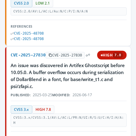
CVSS 2.0
LOW 2.1
CVSS:2.0/AV:L/AC:L/Au:N/C:P/I:N/A:N
REFERENCES
CVE-2025-48708
CVE-2025-48708
CVE-2025-27830
HIGH
CVE-2025-27830
7.8
An issue was discovered in Artifex Ghostscript before
10.05.0. A buffer overflow occurs during serialization
of DollarBlend in a font, for base/write_t1.c and
psi/zfapi.c.
2025-03-25
2026-06-17
PUBLISHED:
MODIFIED:
CVSS 3.x
HIGH 7.8
CVSS:3.x/CVSS:3.1/AV:L/AC:L/PR:N/UI:R/S:U/C:H/I:H/A:
H