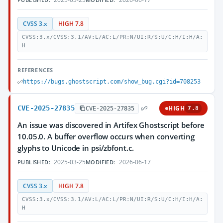
CVSS 3.x
HIGH 7.8
CVSS:3.x/CVSS:3.1/AV:L/AC:L/PR:N/UI:R/S:U/C:H/I:H/A:
H
REFERENCES
https://bugs.ghostscript.com/show_bug.cgi?id=708253
CVE-2025-27835
HIGH
CVE-2025-27835
7.8
An issue was discovered in Artifex Ghostscript before
10.05.0. A buffer overflow occurs when converting
glyphs to Unicode in psi/zbfont.c.
2025-03-25
2026-06-17
PUBLISHED:
MODIFIED:
CVSS 3.x
HIGH 7.8
CVSS:3.x/CVSS:3.1/AV:L/AC:L/PR:N/UI:R/S:U/C:H/I:H/A:
H