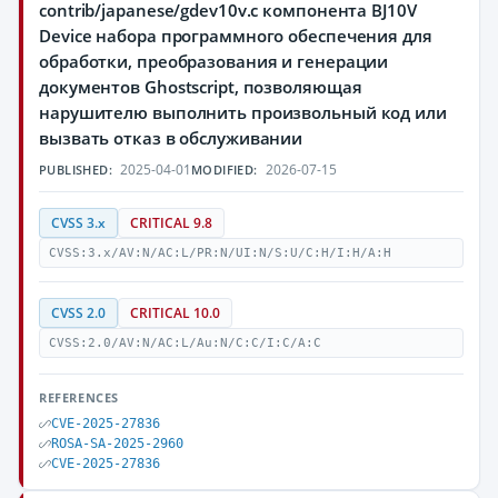
contrib/japanese/gdev10v.c компонента BJ10V
Device набора программного обеспечения для
обработки, преобразования и генерации
документов Ghostscript, позволяющая
нарушителю выполнить произвольный код или
вызвать отказ в обслуживании
2025-04-01
2026-07-15
PUBLISHED:
MODIFIED:
CVSS 3.x
CRITICAL 9.8
CVSS:3.x/AV:N/AC:L/PR:N/UI:N/S:U/C:H/I:H/A:H
CVSS 2.0
CRITICAL 10.0
CVSS:2.0/AV:N/AC:L/Au:N/C:C/I:C/A:C
REFERENCES
CVE-2025-27836
ROSA-SA-2025-2960
CVE-2025-27836