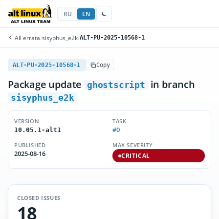
RU
EN
All errata
/
sisyphus_e2k
/
ALT-PU-2025-10568-1
ALT-PU-2025-10568-1
Copy
Package update
in branch
ghostscript
sisyphus_e2k
VERSION
TASK
#0
10.05.1-alt1
PUBLISHED
MAX SEVERITY
2025-08-16
CRITICAL
CLOSED ISSUES
18