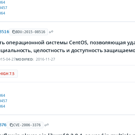
364
0457
364
8516
BDU:2015-08516
ть операционной системы CentOS, позволяющая у
циальность, целостность и доступность защищае
15-04-27
2016-11-27
MODIFIED:
HIGH 7.5
364
0457
364
376
CVE-2006-3376