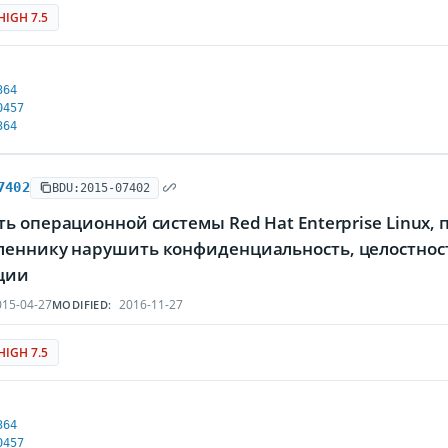
HIGH 7.5
364
0457
364
7402
BDU:2015-07402
ь операционной системы Red Hat Enterprise Linux
еннику нарушить конфиденциальность, целостнос
ции
15-04-27
2016-11-27
MODIFIED:
HIGH 7.5
364
0457