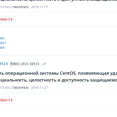
15-04-27
2016-11-27
MODIFIED:
HIGH 7.5
364
0457
364
8515
BDU:2015-08515
ть операционной системы CentOS, позволяющая у
циальность, целостность и доступность защищае
15-04-27
2016-11-27
MODIFIED:
HIGH 7.5