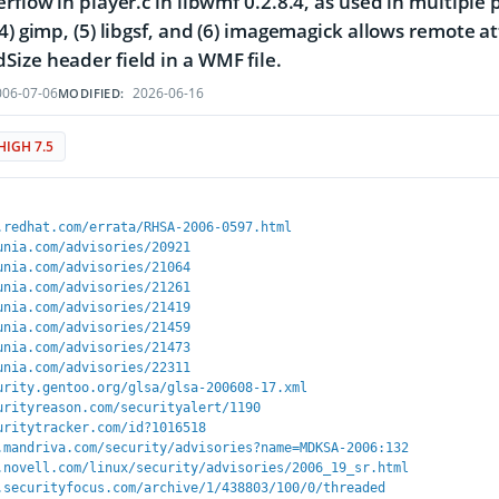
rflow in player.c in libwmf 0.2.8.4, as used in multiple p
(4) gimp, (5) libgsf, and (6) imagemagick allows remote a
ize header field in a WMF file.
06-07-06
2026-06-16
MODIFIED:
HIGH 7.5
.redhat.com/errata/RHSA-2006-0597.html
unia.com/advisories/20921
unia.com/advisories/21064
unia.com/advisories/21261
unia.com/advisories/21419
unia.com/advisories/21459
unia.com/advisories/21473
unia.com/advisories/22311
urity.gentoo.org/glsa/glsa-200608-17.xml
urityreason.com/securityalert/1190
uritytracker.com/id?1016518
.mandriva.com/security/advisories?name=MDKSA-2006:132
.novell.com/linux/security/advisories/2006_19_sr.html
.securityfocus.com/archive/1/438803/100/0/threaded