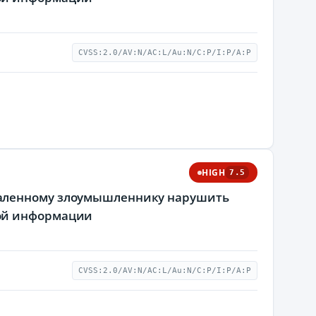
CVSS:2.0/AV:N/AC:L/Au:N/C:P/I:P/A:P
HIGH
7.5
даленному злоумышленнику нарушить
мой информации
CVSS:2.0/AV:N/AC:L/Au:N/C:P/I:P/A:P