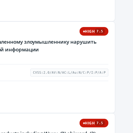
HIGH
7.5
даленному злоумышленнику нарушить
мой информации
CVSS:2.0/AV:N/AC:L/Au:N/C:P/I:P/A:P
HIGH
7.5