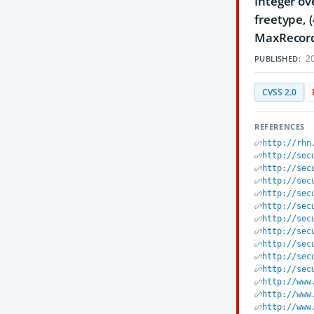
Integer ove
freetype, 
MaxRecordS
20
PUBLISHED:
CVSS 2.0
REFERENCES
http://rhn
http://sec
http://sec
http://sec
http://sec
http://sec
http://sec
http://sec
http://sec
http://sec
http://sec
http://www
http://www
http://www