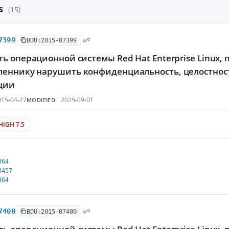
es
(15)
7399
BDU:2015-07399
ь операционной системы Red Hat Enterprise Linux
еннику нарушить конфиденциальность, целостнос
ции
15-04-27
2025-09-01
MODIFIED:
HIGH 7.5
364
0457
364
7400
BDU:2015-07400