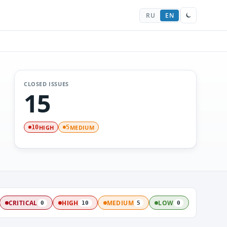
RU
EN
CLOSED ISSUES
15
HIGH
MEDIUM
10
5
CRITICAL
HIGH
MEDIUM
LOW
0
10
5
0