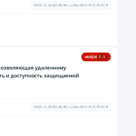
CVSS:2.0/AV:N/AC:L/Au:N/C:P/I:P/A:P
HIGH
7.5
, позволяющая удаленному
ть и доступность защищаемой
CVSS:2.0/AV:N/AC:L/Au:N/C:P/I:P/A:P