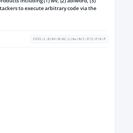
roducts including (1) wv, (2) abiword, (3)
ttackers to execute arbitrary code via the
CVSS:2.0/AV:N/AC:L/Au:N/C:P/I:P/A:P