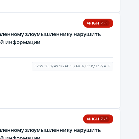
HIGH
7.5
даленному злоумышленнику нарушить
мой информации
CVSS:2.0/AV:N/AC:L/Au:N/C:P/I:P/A:P
HIGH
7.5
даленному злоумышленнику нарушить
мой информации