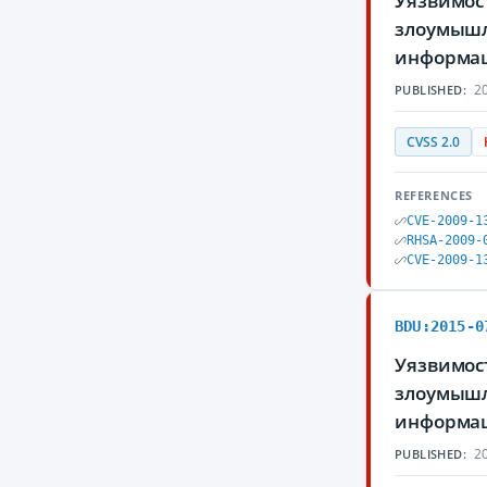
Уязвимост
злоумышл
информа
20
PUBLISHED:
CVSS 2.0
REFERENCES
CVE-2009-1
RHSA-2009-
CVE-2009-1
BDU:2015-0
Уязвимост
злоумышл
информа
20
PUBLISHED: