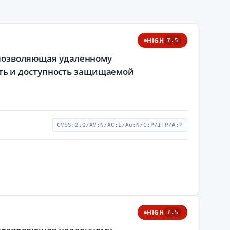
HIGH
7.5
, позволяющая удаленному
ть и доступность защищаемой
CVSS:2.0/AV:N/AC:L/Au:N/C:P/I:P/A:P
HIGH
7.5