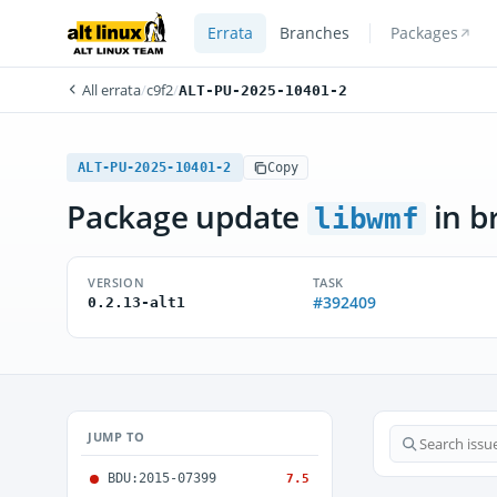
Errata
Branches
Packages
All errata
/
c9f2
/
ALT-PU-2025-10401-2
ALT-PU-2025-10401-2
Copy
Package update
in b
libwmf
VERSION
TASK
#392409
0.2.13-alt1
JUMP TO
BDU:2015-07399
7.5