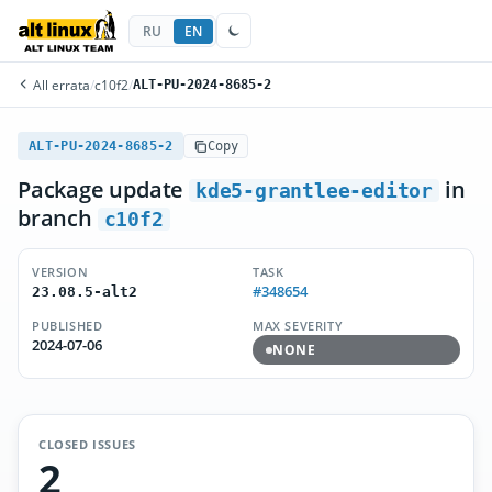
RU
EN
All errata
/
c10f2
/
ALT-PU-2024-8685-2
ALT-PU-2024-8685-2
Copy
Package update
in
kde5-grantlee-editor
branch
c10f2
VERSION
TASK
#348654
23.08.5-alt2
PUBLISHED
MAX SEVERITY
2024-07-06
NONE
CLOSED ISSUES
2