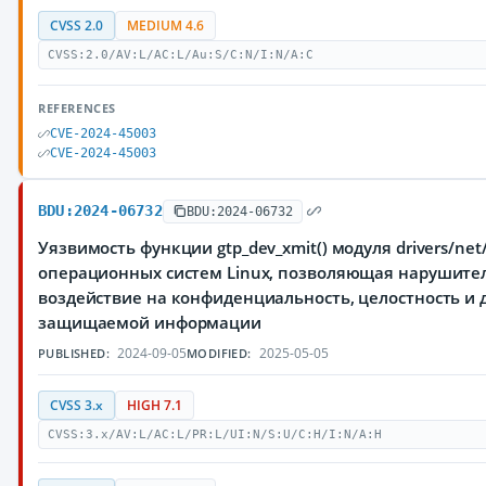
CVSS 2.0
MEDIUM 4.6
CVSS:2.0/AV:L/AC:L/Au:S/C:N/I:N/A:C
REFERENCES
CVE-2024-45003
CVE-2024-45003
BDU:2024-06732
BDU:2024-06732
Уязвимость функции gtp_dev_xmit() модуля drivers/net/
операционных систем Linux, позволяющая нарушите
воздействие на конфиденциальность, целостность и 
защищаемой информации
2024-09-05
2025-05-05
PUBLISHED:
MODIFIED:
CVSS 3.x
HIGH 7.1
CVSS:3.x/AV:L/AC:L/PR:L/UI:N/S:U/C:H/I:N/A:H