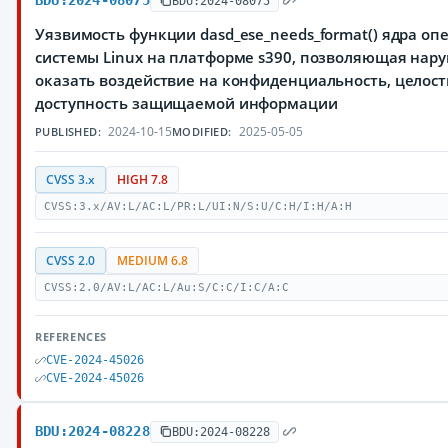
BDU:2024-08075
BDU:2024-08075
Уязвимость функции dasd_ese_needs_format() ядра о
системы Linux на платформе s390, позволяющая на
оказать воздействие на конфиденциальность, целост
доступность защищаемой информации
2024-10-15
2025-05-05
PUBLISHED:
MODIFIED:
CVSS 3.x
HIGH 7.8
CVSS:3.x/AV:L/AC:L/PR:L/UI:N/S:U/C:H/I:H/A:H
CVSS 2.0
MEDIUM 6.8
CVSS:2.0/AV:L/AC:L/Au:S/C:C/I:C/A:C
REFERENCES
CVE-2024-45026
CVE-2024-45026
BDU:2024-08228
BDU:2024-08228