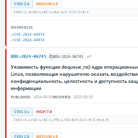
CVSS 2.0
MEDIUM 6.8
CVSS:2.0/AV:L/AC:L/Au:S/C:C/I:C/A:C
REFERENCES
CVE-2024-44974
CVE-2024-44974
BDU:2024-06745
BDU:2024-06745
Уязвимость функции dequeue_rx() ядра операционны
Linux, позволяющая нарушителю оказать воздействи
конфиденциальность, целостность и доступность з
информации
2024-09-05
2025-05-05
PUBLISHED:
MODIFIED:
CVSS 3.x
HIGH 7.8
CVSS:3.x/AV:L/AC:L/PR:L/UI:N/S:U/C:H/I:H/A:H
CVSS 2.0
MEDIUM 6.8