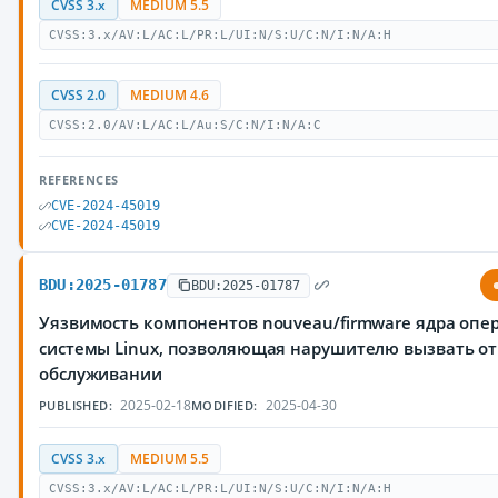
CVSS 3.x
MEDIUM 5.5
CVSS:3.x/AV:L/AC:L/PR:L/UI:N/S:U/C:N/I:N/A:H
CVSS 2.0
MEDIUM 4.6
CVSS:2.0/AV:L/AC:L/Au:S/C:N/I:N/A:C
REFERENCES
CVE-2024-45019
CVE-2024-45019
BDU:2025-01787
BDU:2025-01787
Уязвимость компонентов nouveau/firmware ядра оп
системы Linux, позволяющая нарушителю вызвать от
обслуживании
2025-02-18
2025-04-30
PUBLISHED:
MODIFIED:
CVSS 3.x
MEDIUM 5.5
CVSS:3.x/AV:L/AC:L/PR:L/UI:N/S:U/C:N/I:N/A:H