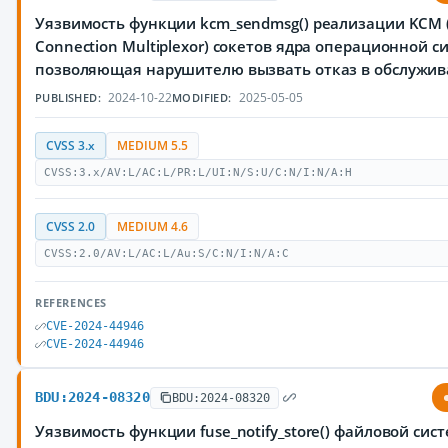
Уязвимость функции kcm_sendmsg() реализации KCM (
Connection Multiplexor) сокетов ядра операционной с
позволяющая нарушителю вызвать отказ в обслужи
2024-10-22
2025-05-05
PUBLISHED:
MODIFIED:
CVSS 3.x
MEDIUM 5.5
CVSS:3.x/AV:L/AC:L/PR:L/UI:N/S:U/C:N/I:N/A:H
CVSS 2.0
MEDIUM 4.6
CVSS:2.0/AV:L/AC:L/Au:S/C:N/I:N/A:C
REFERENCES
CVE-2024-44946
CVE-2024-44946
BDU:2024-08320
BDU:2024-08320
Уязвимость функции fuse_notify_store() файловой сис