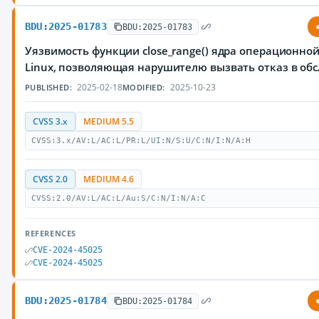
BDU:2025-01783
BDU:2025-01783
Уязвимость функции close_range() ядра операционно
Linux, позволяющая нарушителю вызвать отказ в об
2025-02-18
2025-10-23
PUBLISHED:
MODIFIED:
CVSS 3.x
MEDIUM 5.5
CVSS:3.x/AV:L/AC:L/PR:L/UI:N/S:U/C:N/I:N/A:H
CVSS 2.0
MEDIUM 4.6
CVSS:2.0/AV:L/AC:L/Au:S/C:N/I:N/A:C
REFERENCES
CVE-2024-45025
CVE-2024-45025
BDU:2025-01784
BDU:2025-01784