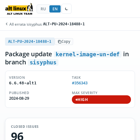
RU
EN
All errata
/
sisyphus
/
ALT-PU-2024-18488-1
ALT-PU-2024-18488-1
Copy
Package update
in
kernel-image-un-def
branch
sisyphus
VERSION
TASK
#356343
6.6.48-alt1
PUBLISHED
MAX SEVERITY
2024-08-29
HIGH
CLOSED ISSUES
96