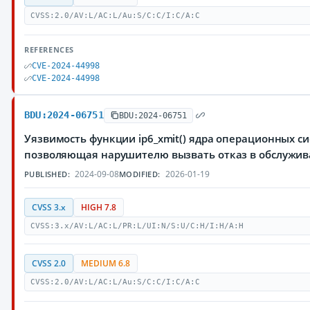
CVSS:2.0/AV:L/AC:L/Au:S/C:C/I:C/A:C
REFERENCES
CVE-2024-44998
CVE-2024-44998
BDU:2024-06751
BDU:2024-06751
Уязвимость функции ip6_xmit() ядра операционных си
позволяющая нарушителю вызвать отказ в обслужи
2024-09-08
2026-01-19
PUBLISHED:
MODIFIED:
CVSS 3.x
HIGH 7.8
CVSS:3.x/AV:L/AC:L/PR:L/UI:N/S:U/C:H/I:H/A:H
CVSS 2.0
MEDIUM 6.8
CVSS:2.0/AV:L/AC:L/Au:S/C:C/I:C/A:C