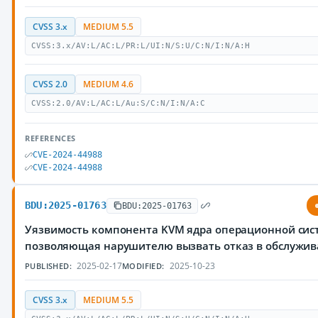
CVSS 3.x
MEDIUM 5.5
CVSS:3.x/AV:L/AC:L/PR:L/UI:N/S:U/C:N/I:N/A:H
CVSS 2.0
MEDIUM 4.6
CVSS:2.0/AV:L/AC:L/Au:S/C:N/I:N/A:C
REFERENCES
CVE-2024-44988
CVE-2024-44988
BDU:2025-01763
BDU:2025-01763
Уязвимость компонента KVM ядра операционной сист
позволяющая нарушителю вызвать отказ в обслужи
2025-02-17
2025-10-23
PUBLISHED:
MODIFIED:
CVSS 3.x
MEDIUM 5.5