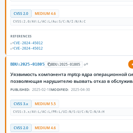
CVSS 2.0
MEDIUM 4.6
CVSS:2.0/AV:L/AC:L/Au:S/C:N/I:N/A:C
REFERENCES
CVE-2024-45012
CVE-2024-45012
BDU:2025-01805
BDU:2025-01805
Уязвимость компонента mptcp ядра операционной си
позволяющая нарушителю вызвать отказ в обслужи
2025-02-18
2025-04-30
PUBLISHED:
MODIFIED:
CVSS 3.x
MEDIUM 5.5
CVSS:3.x/AV:L/AC:L/PR:L/UI:N/S:U/C:N/I:N/A:H
CVSS 2.0
MEDIUM 4.6