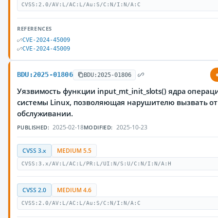
CVSS:2.0/AV:L/AC:L/Au:S/C:N/I:N/A:C
REFERENCES
CVE-2024-45009
CVE-2024-45009
BDU:2025-01806
BDU:2025-01806
Уязвимость функции input_mt_init_slots() ядра опера
системы Linux, позволяющая нарушителю вызвать от
обслуживании.
2025-02-18
2025-10-23
PUBLISHED:
MODIFIED:
CVSS 3.x
MEDIUM 5.5
CVSS:3.x/AV:L/AC:L/PR:L/UI:N/S:U/C:N/I:N/A:H
CVSS 2.0
MEDIUM 4.6
CVSS:2.0/AV:L/AC:L/Au:S/C:N/I:N/A:C