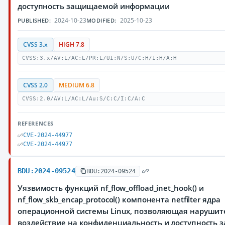
доступность защищаемой информации
2024-10-23
2025-10-23
PUBLISHED:
MODIFIED:
CVSS 3.x
HIGH 7.8
CVSS:3.x/AV:L/AC:L/PR:L/UI:N/S:U/C:H/I:H/A:H
CVSS 2.0
MEDIUM 6.8
CVSS:2.0/AV:L/AC:L/Au:S/C:C/I:C/A:C
REFERENCES
CVE-2024-44977
CVE-2024-44977
BDU:2024-09524
BDU:2024-09524
Уязвимость функций nf_flow_offload_inet_hook() и
nf_flow_skb_encap_protocol() компонента netfilter ядра
операционной системы Linux, позволяющая нарушит
воздействие на конфиденциальность и доступность