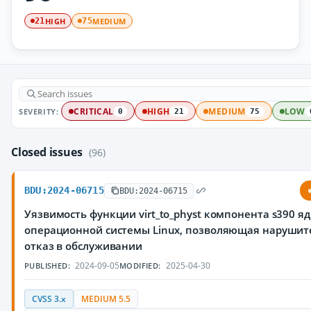
HIGH
MEDIUM
21
75
SEVERITY:
CRITICAL
HIGH
MEDIUM
LOW
0
21
75
Closed issues
(96)
BDU:2024-06715
BDU:2024-06715
Уязвимость функции virt_to_physt компонента s390 я
операционной системы Linux, позволяющая нарушит
отказ в обслуживании
2024-09-05
2025-04-30
PUBLISHED:
MODIFIED:
CVSS 3.x
MEDIUM 5.5