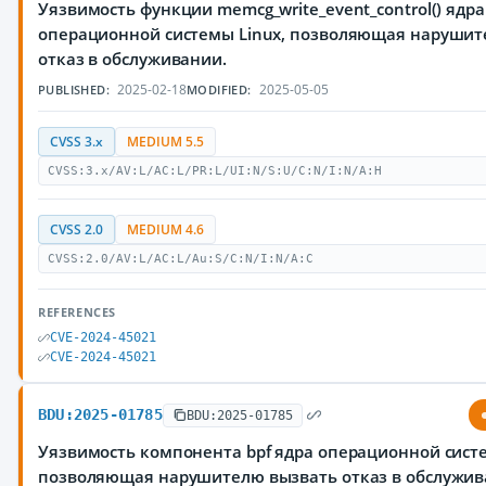
Уязвимость функции memcg_write_event_control() ядра
операционной системы Linux, позволяющая нарушит
отказ в обслуживании.
2025-02-18
2025-05-05
PUBLISHED:
MODIFIED:
CVSS 3.x
MEDIUM 5.5
CVSS:3.x/AV:L/AC:L/PR:L/UI:N/S:U/C:N/I:N/A:H
CVSS 2.0
MEDIUM 4.6
CVSS:2.0/AV:L/AC:L/Au:S/C:N/I:N/A:C
REFERENCES
CVE-2024-45021
CVE-2024-45021
BDU:2025-01785
BDU:2025-01785
Уязвимость компонента bpf ядра операционной систе
позволяющая нарушителю вызвать отказ в обслужи