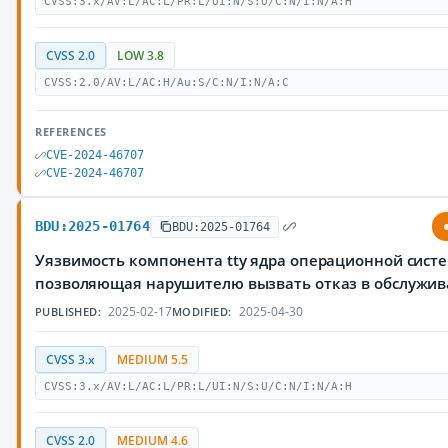
CVSS:3.x/AV:L/AC:L/PR:L/UI:N/S:U/C:N/I:N/A:H
CVSS 2.0
LOW 3.8
CVSS:2.0/AV:L/AC:H/Au:S/C:N/I:N/A:C
REFERENCES
CVE-2024-46707
CVE-2024-46707
BDU:2025-01764
BDU:2025-01764
Уязвимость компонента tty ядра операционной систе
позволяющая нарушителю вызвать отказ в обслужи
2025-02-17
2025-04-30
PUBLISHED:
MODIFIED:
CVSS 3.x
MEDIUM 5.5
CVSS:3.x/AV:L/AC:L/PR:L/UI:N/S:U/C:N/I:N/A:H
CVSS 2.0
MEDIUM 4.6