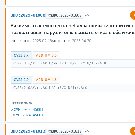
BDU:2025-01808
BDU:2025-01808
Уязвимость компонента net ядра операционной систе
позволяющая нарушителю вызвать отказ в обслужи
2025-02-18
2025-04-30
PUBLISHED:
MODIFIED:
CVSS 3.x
MEDIUM 5.5
CVSS:3.x/AV:L/AC:L/PR:L/UI:N/S:U/C:N/I:N/A:H
CVSS 2.0
MEDIUM 4.6
CVSS:2.0/AV:L/AC:L/Au:S/C:N/I:N/A:C
REFERENCES
CVE-2024-45001
CVE-2024-45001
BDU:2025-01813
BDU:2025-01813