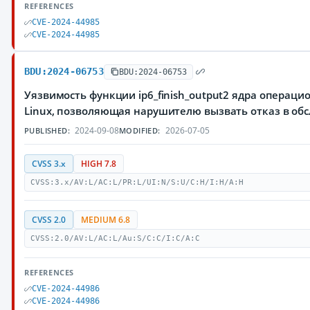
REFERENCES
CVE-2024-44985
CVE-2024-44985
BDU:2024-06753
BDU:2024-06753
Уязвимость функции ip6_finish_output2 ядра операци
Linux, позволяющая нарушителю вызвать отказ в об
2024-09-08
2026-07-05
PUBLISHED:
MODIFIED:
CVSS 3.x
HIGH 7.8
CVSS:3.x/AV:L/AC:L/PR:L/UI:N/S:U/C:H/I:H/A:H
CVSS 2.0
MEDIUM 6.8
CVSS:2.0/AV:L/AC:L/Au:S/C:C/I:C/A:C
REFERENCES
CVE-2024-44986
CVE-2024-44986