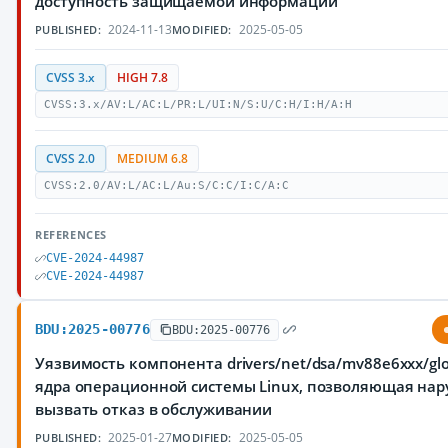
доступность защищаемой информации
2024-11-13
2025-05-05
PUBLISHED:
MODIFIED:
CVSS 3.x
HIGH 7.8
CVSS:3.x/AV:L/AC:L/PR:L/UI:N/S:U/C:H/I:H/A:H
CVSS 2.0
MEDIUM 6.8
CVSS:2.0/AV:L/AC:L/Au:S/C:C/I:C/A:C
REFERENCES
CVE-2024-44987
CVE-2024-44987
BDU:2025-00776
BDU:2025-00776
Уязвимость компонента drivers/net/dsa/mv88e6xxx/glo
ядра операционной системы Linux, позволяющая на
вызвать отказ в обслуживании
2025-01-27
2025-05-05
PUBLISHED:
MODIFIED: