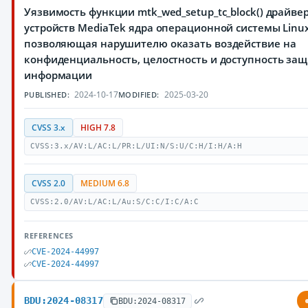
Уязвимость функции mtk_wed_setup_tc_block() драйве
устройств MediaTek ядра операционной системы Linux
позволяющая нарушителю оказать воздействие на
конфиденциальность, целостность и доступность з
информации
2024-10-17
2025-03-20
PUBLISHED:
MODIFIED:
CVSS 3.x
HIGH 7.8
CVSS:3.x/AV:L/AC:L/PR:L/UI:N/S:U/C:H/I:H/A:H
CVSS 2.0
MEDIUM 6.8
CVSS:2.0/AV:L/AC:L/Au:S/C:C/I:C/A:C
REFERENCES
CVE-2024-44997
CVE-2024-44997
BDU:2024-08317
BDU:2024-08317