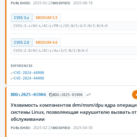
2025-02-23
2025-08-18
PUBLISHED:
MODIFIED:
CVSS 3.x
MEDIUM 5.5
CVSS:3.x/AV:L/AC:L/PR:L/UI:N/S:U/C:N/I:N/A:H
CVSS 2.0
MEDIUM 4.6
CVSS:2.0/AV:L/AC:L/Au:S/C:N/I:N/A:C
REFERENCES
CVE-2024-44990
CVE-2024-44990
BDU:2025-01906
BDU:2025-01906
Уязвимость компонентов drm/msm/dpu ядра операц
системы Linux, позволяющая нарушителю вызвать от
обслуживании
2025-02-23
2025-04-30
PUBLISHED:
MODIFIED: