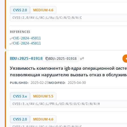
CVSS 2.0
MEDIUM 4.6
CVSS:2.0/AV:L/AC:L/Au:S/C:N/I:N/A:C
REFERENCES
CVE-2024-45011
CVE-2024-45011
BDU:2025-01918
BDU:2025-01918
Уязвимость компонента igb ядра операционной систе
позволяющая нарушителю вызвать отказ в обслужи
2025-02-23
2025-04-30
PUBLISHED:
MODIFIED:
CVSS 3.x
MEDIUM 5.5
CVSS:3.x/AV:L/AC:L/PR:L/UI:N/S:U/C:N/I:N/A:H
CVSS 2.0
MEDIUM 4.6
CVSS:2.0/AV:L/AC:L/Au:S/C:N/I:N/A:C