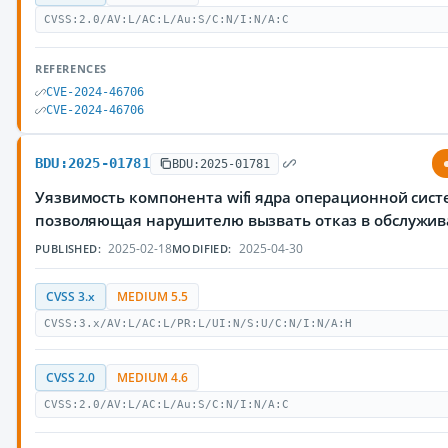
CVSS:2.0/AV:L/AC:L/Au:S/C:N/I:N/A:C
REFERENCES
CVE-2024-46706
CVE-2024-46706
BDU:2025-01781
BDU:2025-01781
Уязвимость компонента wifi ядра операционной сист
позволяющая нарушителю вызвать отказ в обслужи
2025-02-18
2025-04-30
PUBLISHED:
MODIFIED:
CVSS 3.x
MEDIUM 5.5
CVSS:3.x/AV:L/AC:L/PR:L/UI:N/S:U/C:N/I:N/A:H
CVSS 2.0
MEDIUM 4.6
CVSS:2.0/AV:L/AC:L/Au:S/C:N/I:N/A:C