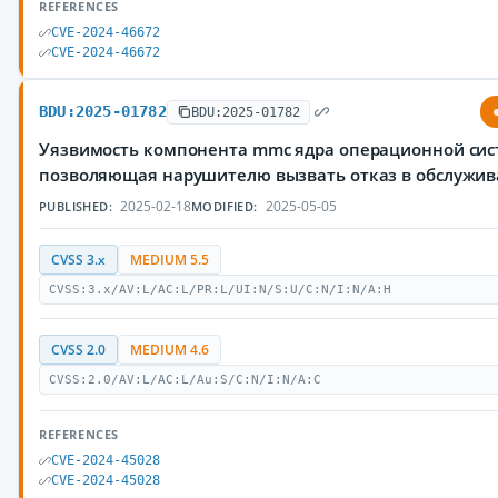
REFERENCES
CVE-2024-46672
CVE-2024-46672
BDU:2025-01782
BDU:2025-01782
Уязвимость компонента mmc ядра операционной сист
позволяющая нарушителю вызвать отказ в обслужи
2025-02-18
2025-05-05
PUBLISHED:
MODIFIED:
CVSS 3.x
MEDIUM 5.5
CVSS:3.x/AV:L/AC:L/PR:L/UI:N/S:U/C:N/I:N/A:H
CVSS 2.0
MEDIUM 4.6
CVSS:2.0/AV:L/AC:L/Au:S/C:N/I:N/A:C
REFERENCES
CVE-2024-45028
CVE-2024-45028