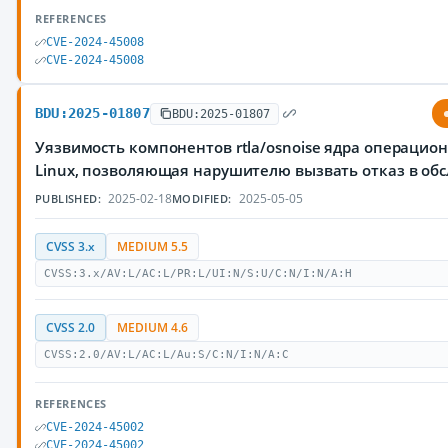
REFERENCES
CVE-2024-45008
CVE-2024-45008
BDU:2025-01807
BDU:2025-01807
Уязвимость компонентов rtla/osnoise ядра операцио
Linux, позволяющая нарушителю вызвать отказ в об
2025-02-18
2025-05-05
PUBLISHED:
MODIFIED:
CVSS 3.x
MEDIUM 5.5
CVSS:3.x/AV:L/AC:L/PR:L/UI:N/S:U/C:N/I:N/A:H
CVSS 2.0
MEDIUM 4.6
CVSS:2.0/AV:L/AC:L/Au:S/C:N/I:N/A:C
REFERENCES
CVE-2024-45002
CVE-2024-45002