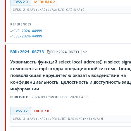
CVSS 2.0
MEDIUM 6.2
CVSS:2.0/AV:L/AC:L/Au:S/C:C/I:N/A:C
REFERENCES
CVE-2024-44999
CVE-2024-44999
BDU:2024-06733
BDU:2024-06733
Уязвимость функций select_local_address() и select_sign
компонента mptcp ядра операционной системы Linux
позволяющая нарушителю оказать воздействие на
конфиденциальность, целостность и доступность з
информации
2024-09-05
2026-04-08
PUBLISHED:
MODIFIED:
CVSS 3.x
HIGH 7.8
CVSS:3.x/AV:L/AC:L/PR:L/UI:N/S:U/C:H/I:H/A:H