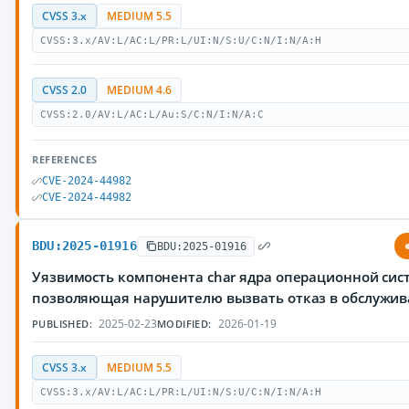
CVSS 3.x
MEDIUM 5.5
CVSS:3.x/AV:L/AC:L/PR:L/UI:N/S:U/C:N/I:N/A:H
CVSS 2.0
MEDIUM 4.6
CVSS:2.0/AV:L/AC:L/Au:S/C:N/I:N/A:C
REFERENCES
CVE-2024-44982
CVE-2024-44982
BDU:2025-01916
BDU:2025-01916
Уязвимость компонента char ядра операционной сист
позволяющая нарушителю вызвать отказ в обслужи
2025-02-23
2026-01-19
PUBLISHED:
MODIFIED:
CVSS 3.x
MEDIUM 5.5
CVSS:3.x/AV:L/AC:L/PR:L/UI:N/S:U/C:N/I:N/A:H