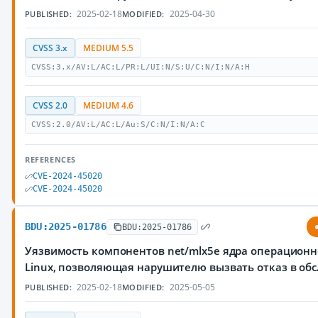
2025-02-18
2025-04-30
PUBLISHED:
MODIFIED:
CVSS 3.x
MEDIUM 5.5
CVSS:3.x/AV:L/AC:L/PR:L/UI:N/S:U/C:N/I:N/A:H
CVSS 2.0
MEDIUM 4.6
CVSS:2.0/AV:L/AC:L/Au:S/C:N/I:N/A:C
REFERENCES
CVE-2024-45020
CVE-2024-45020
BDU:2025-01786
BDU:2025-01786
Уязвимость компонентов net/mlx5e ядра операцион
Linux, позволяющая нарушителю вызвать отказ в об
2025-02-18
2025-05-05
PUBLISHED:
MODIFIED: