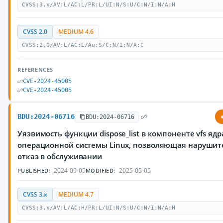
CVSS:3.x/AV:L/AC:L/PR:L/UI:N/S:U/C:N/I:N/A:H
CVSS 2.0
MEDIUM 4.6
CVSS:2.0/AV:L/AC:L/Au:S/C:N/I:N/A:C
REFERENCES
CVE-2024-45005
CVE-2024-45005
BDU:2024-06716
BDU:2024-06716
Уязвимость функции dispose_list в компоненте vfs ядр
операционной системы Linux, позволяющая нарушит
отказ в обслуживании
2024-09-05
2025-05-05
PUBLISHED:
MODIFIED:
CVSS 3.x
MEDIUM 4.7
CVSS:3.x/AV:L/AC:H/PR:L/UI:N/S:U/C:N/I:N/A:H