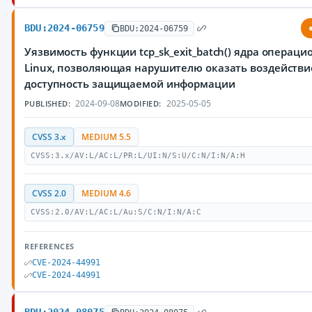
BDU:2024-06759
BDU:2024-06759
Уязвимость функции tcp_sk_exit_batch() ядра операц
Linux, позволяющая нарушителю оказать воздействи
доступность защищаемой информации
2024-09-08
2025-05-05
PUBLISHED:
MODIFIED:
CVSS 3.x
MEDIUM 5.5
CVSS:3.x/AV:L/AC:L/PR:L/UI:N/S:U/C:N/I:N/A:H
CVSS 2.0
MEDIUM 4.6
CVSS:2.0/AV:L/AC:L/Au:S/C:N/I:N/A:C
REFERENCES
CVE-2024-44991
CVE-2024-44991