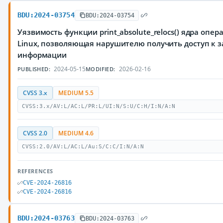
BDU:2024-03754
BDU:2024-03754
Уязвимость функции print_absolute_relocs() ядра опе
Linux, позволяющая нарушителю получить доступ к
информации
2024-05-15
2026-02-16
PUBLISHED:
MODIFIED:
CVSS 3.x
MEDIUM 5.5
CVSS:3.x/AV:L/AC:L/PR:L/UI:N/S:U/C:H/I:N/A:N
CVSS 2.0
MEDIUM 4.6
CVSS:2.0/AV:L/AC:L/Au:S/C:C/I:N/A:N
REFERENCES
CVE-2024-26816
CVE-2024-26816
BDU:2024-03763
BDU:2024-03763