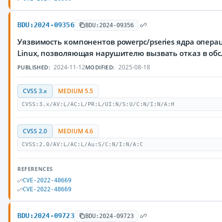
BDU:2024-09356
BDU:2024-09356
Уязвимость компонентов powerpc/pseries ядра опер
Linux, позволяющая нарушителю вызвать отказ в об
2024-11-12
2025-08-18
PUBLISHED:
MODIFIED:
CVSS 3.x
MEDIUM 5.5
CVSS:3.x/AV:L/AC:L/PR:L/UI:N/S:U/C:N/I:N/A:H
CVSS 2.0
MEDIUM 4.6
CVSS:2.0/AV:L/AC:L/Au:S/C:N/I:N/A:C
REFERENCES
CVE-2022-48669
CVE-2022-48669
BDU:2024-09723
BDU:2024-09723