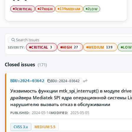
CRITICAL
HIGH
MEDIUM
LOW
3
27
139
2
SEVERITY:
CRITICAL
HIGH
MEDIUM
LOW
3
27
139
Closed issues
(171)
BDU:2024-03642
BDU:2024-03642
Уязвимость функции mtk_spi_interrupt() в модуле driver
драйвера Mediatek SPI ядра операционной системы L
нарушителю вызвать отказ в обслуживании
2024-05-14
2025-05-05
PUBLISHED:
MODIFIED:
CVSS 3.x
MEDIUM 5.5