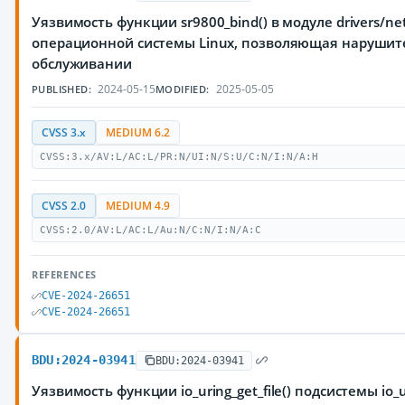
Уязвимость функции sr9800_bind() в модуле drivers/net
операционной системы Linux, позволяющая нарушите
обслуживании
2024-05-15
2025-05-05
PUBLISHED:
MODIFIED:
CVSS 3.x
MEDIUM 6.2
CVSS:3.x/AV:L/AC:L/PR:N/UI:N/S:U/C:N/I:N/A:H
CVSS 2.0
MEDIUM 4.9
CVSS:2.0/AV:L/AC:L/Au:N/C:N/I:N/A:C
REFERENCES
CVE-2024-26651
CVE-2024-26651
BDU:2024-03941
BDU:2024-03941
Уязвимость функции io_uring_get_file() подсистемы io_u