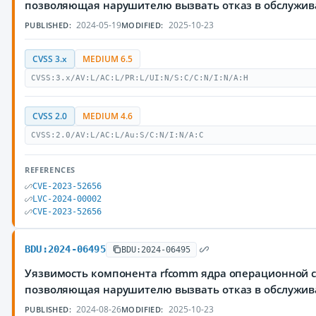
позволяющая нарушителю вызвать отказ в обслужи
2024-05-19
2025-10-23
PUBLISHED:
MODIFIED:
CVSS 3.x
MEDIUM 6.5
CVSS:3.x/AV:L/AC:L/PR:L/UI:N/S:C/C:N/I:N/A:H
CVSS 2.0
MEDIUM 4.6
CVSS:2.0/AV:L/AC:L/Au:S/C:N/I:N/A:C
REFERENCES
CVE-2023-52656
LVC-2024-00002
CVE-2023-52656
BDU:2024-06495
BDU:2024-06495
Уязвимость компонента rfcomm ядра операционной с
позволяющая нарушителю вызвать отказ в обслужи
2024-08-26
2025-10-23
PUBLISHED:
MODIFIED: