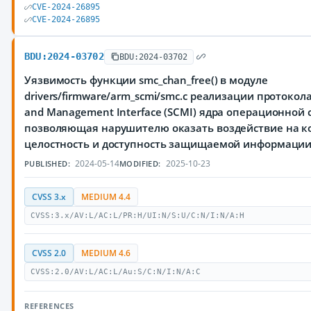
CVE-2024-26895
CVE-2024-26895
BDU:2024-03702
BDU:2024-03702
Уязвимость функции smc_chan_free() в модуле
drivers/firmware/arm_scmi/smc.c реализации протокол
and Management Interface (SCMI) ядра операционной 
позволяющая нарушителю оказать воздействие на к
целостность и доступность защищаемой информаци
2024-05-14
2025-10-23
PUBLISHED:
MODIFIED:
CVSS 3.x
MEDIUM 4.4
CVSS:3.x/AV:L/AC:L/PR:H/UI:N/S:U/C:N/I:N/A:H
CVSS 2.0
MEDIUM 4.6
CVSS:2.0/AV:L/AC:L/Au:S/C:N/I:N/A:C
REFERENCES