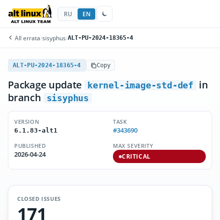
RU
EN
All errata
/
sisyphus
/
ALT-PU-2024-18365-4
ALT-PU-2024-18365-4
Copy
Package update
in
kernel-image-std-def
branch
sisyphus
VERSION
TASK
#343690
6.1.83-alt1
PUBLISHED
MAX SEVERITY
2026-04-24
CRITICAL
CLOSED ISSUES
171