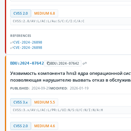
CVSS 2.0
MEDIUM 6.8
CVSS:2.0/AV:L/AC:L/Au:S/C:C/I:C/A:C
REFERENCES
CVE-2024-26898
CVE-2024-26898
BDU:2024-07642
BDU:2024-07642
Уязвимость компонента hns3 ядра операционной сис
позволяющая нарушителю вызвать отказ в обслужи
2024-09-29
2026-01-19
PUBLISHED:
MODIFIED:
CVSS 3.x
MEDIUM 5.5
CVSS:3.x/AV:L/AC:L/PR:L/UI:N/S:U/C:N/I:N/A:H
CVSS 2.0
MEDIUM 4.6