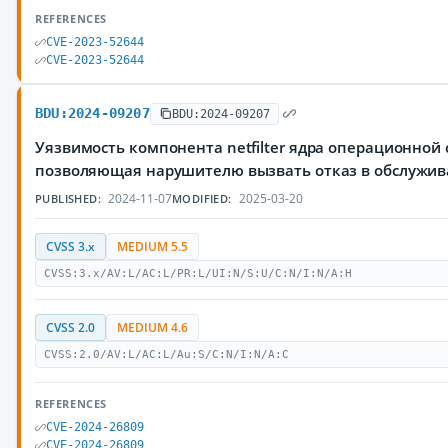
REFERENCES
CVE-2023-52644
CVE-2023-52644
BDU:2024-09207
BDU:2024-09207
Уязвимость компонента netfilter ядра операционной 
позволяющая нарушителю вызвать отказ в обслужи
2024-11-07
2025-03-20
PUBLISHED:
MODIFIED:
CVSS 3.x
MEDIUM 5.5
CVSS:3.x/AV:L/AC:L/PR:L/UI:N/S:U/C:N/I:N/A:H
CVSS 2.0
MEDIUM 4.6
CVSS:2.0/AV:L/AC:L/Au:S/C:N/I:N/A:C
REFERENCES
CVE-2024-26809
CVE-2024-26809