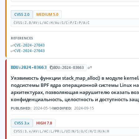
CVSS 2.0
MEDIUM 5.0
CVSS:2.0/AV:L/AC:H/Au:S/C:P/I:P/A:C
REFERENCES
CVE-2024-27043
CVE-2024-27043
BDU:2024-03663
BDU:2024-03663
Уязвимость функции stack_map_alloc() в модуле kernel
подсистемы BPF ядра операционной системы Linux на
архитектурах, позволяющая нарушителю оказать воз
конфиденциальность, целостность и доступность з
2024-05-14
2024-09-15
PUBLISHED:
MODIFIED:
CVSS 3.x
HIGH 7.8
CVSS:3.x/AV:L/AC:L/PR:L/UI:N/S:U/C:H/I:H/A:H