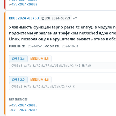
CVE-2024-26882
BDU:2024-03753
BDU:2024-03753
Уязвимость функции taprio_parse_tc_entry() в модуле ne
подсистемы управления трафиком net/sched ядра оп
Linux, позволяющая нарушителю вызвать отказ в об
2024-05-15
2024-10-31
PUBLISHED:
MODIFIED:
CVSS 3.x
MEDIUM 5.5
CVSS:3.x/AV:L/AC:L/PR:L/UI:N/S:U/C:N/I:N/A:H
CVSS 2.0
MEDIUM 4.6
CVSS:2.0/AV:L/AC:L/Au:S/C:N/I:N/A:C
REFERENCES
CVE-2024-26815
CVE-2024-26815