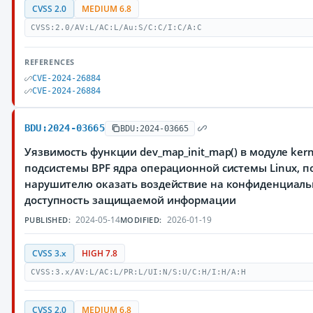
CVSS 2.0
MEDIUM 6.8
CVSS:2.0/AV:L/AC:L/Au:S/C:C/I:C/A:C
REFERENCES
CVE-2024-26884
CVE-2024-26884
BDU:2024-03665
BDU:2024-03665
Уязвимость функции dev_map_init_map() в модуле kern
подсистемы BPF ядра операционной системы Linux, 
нарушителю оказать воздействие на конфиденциальн
доступность защищаемой информации
2024-05-14
2026-01-19
PUBLISHED:
MODIFIED:
CVSS 3.x
HIGH 7.8
CVSS:3.x/AV:L/AC:L/PR:L/UI:N/S:U/C:H/I:H/A:H
CVSS 2.0
MEDIUM 6.8