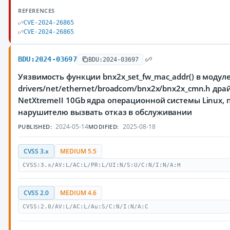
REFERENCES
CVE-2024-26865
CVE-2024-26865
BDU:2024-03697
BDU:2024-03697
Уязвимость функции bnx2x_set_fw_mac_addr() в модул
drivers/net/ethernet/broadcom/bnx2x/bnx2x_cmn.h др
NetXtremeII 10Gb ядра операционной системы Linux,
нарушителю вызвать отказ в обслуживании
2024-05-14
2025-08-18
PUBLISHED:
MODIFIED:
CVSS 3.x
MEDIUM 5.5
CVSS:3.x/AV:L/AC:L/PR:L/UI:N/S:U/C:N/I:N/A:H
CVSS 2.0
MEDIUM 4.6
CVSS:2.0/AV:L/AC:L/Au:S/C:N/I:N/A:C