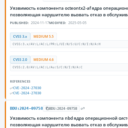
Уязвимость компонента octeontx2-af ядра операцион
позволяющая нарушителю вызвать отказ в обслужи
2024-11-17
2025-05-05
PUBLISHED:
MODIFIED:
CVSS 3.x
MEDIUM 5.5
CVSS:3.x/AV:L/AC:L/PR:L/UI:N/S:U/C:N/I:N/A:H
CVSS 2.0
MEDIUM 4.6
CVSS:2.0/AV:L/AC:L/Au:S/C:N/I:N/A:C
REFERENCES
CVE-2024-27030
CVE-2024-27030
BDU:2024-09758
BDU:2024-09758
Уязвимость компонента nbd ядра операционной сист
позволяющая нарушителю вызвать отказ в обслужи