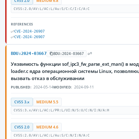
CVSS 2.0
MEDIUM 6.8
CVSS:2.0/AV:L/AC:L/Au:S/C:C/I:C/A:C
REFERENCES
CVE-2024-26907
CVE-2024-26907
BDU:2024-03667
BDU:2024-03667
Уязвимость функции sof_ipc3_fw_parse_ext_man() в моду
loader.c ядра операционной системы Linux, позвол
вызвать отказ в обслуживании
2024-05-14
2024-09-11
PUBLISHED:
MODIFIED:
CVSS 3.x
MEDIUM 5.5
CVSS:3.x/AV:L/AC:L/PR:L/UI:N/S:U/C:N/I:N/A:H
CVSS 2.0
MEDIUM 4.6
CVSS:2.0/AV:L/AC:L/Au:S/C:N/I:N/A:C