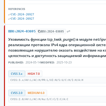
REFERENCES
CVE-2024-26927
CVE-2024-26927
BDU:2024-03695
BDU:2024-03695
Уязвимость функции tcp_twsk_purge() в модуле net/ipv4
реализации протокола IPv4 ядра операционной систе
позволяющая нарушителю оказать воздействие на к
целостность и доступность защищаемой информаци
2024-05-14
2025-10-23
PUBLISHED:
MODIFIED:
CVSS 3.x
HIGH 7.0
CVSS:3.x/AV:L/AC:H/PR:L/UI:N/S:U/C:H/I:H/A:H
CVSS 2.0
MEDIUM 6.0
CVSS:2.0/AV:L/AC:H/Au:S/C:C/I:C/A:C