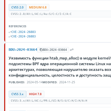
CVSS 2.0
MEDIUM 6.8
CVSS:2.0/AV:L/AC:L/Au:S/C:C/I:C/A:C
REFERENCES
CVE-2024-26883
CVE-2024-26883
BDU:2024-03664
BDU:2024-03664
Уязвимость функции htab_map_alloc() в модуле kernel/
подсистемы BPF ядра операционной системы Linux на
архитектурах, позволяющая нарушителю оказать воз
конфиденциальность, целостность и доступность з
2024-05-14
2024-11-25
PUBLISHED:
MODIFIED:
CVSS 3.x
HIGH 7.8
CVSS:3.x/AV:L/AC:L/PR:L/UI:N/S:U/C:H/I:H/A:H