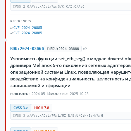
CVSS:2.0/AV:L/AC:L/Au:S/C:C/I:C/A:C
REFERENCES
CVE-2024-26885
CVE-2024-26885
BDU:2024-03666
BDU:2024-03666
Уязвимость функции set_eth_seg() в модуле drivers/inf
драйвера Mellanox 5-го поколения сетевых адаптеров 
операционной системы Linux, позволяющая нарушит
воздействие на конфиденциальность, целостность и 
защищаемой информации
2024-05-14
2025-10-23
PUBLISHED:
MODIFIED:
CVSS 3.x
HIGH 7.8
CVSS:3.x/AV:L/AC:L/PR:L/UI:N/S:U/C:H/I:H/A:H