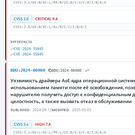
CVSS:3.x/AV:N/AC:L/PR:N/UI:N/S:U/C:H/I:N/A:H
CVSS 2.0
CRITICAL 9.4
CVSS:2.0/AV:N/AC:L/Au:N/C:C/I:N/A:C
REFERENCES
CVE-2024-35845
CVE-2024-35845
BDU:2024-06900
BDU:2024-06900
Уязвимость драйвера AoE ядра операционной системы
использованием памяти после её освобождения, по
нарушителю получить доступ к конфиденциальным 
целостность, а также вызвать отказ в обслуживании
2024-09-12
2025-05-05
PUBLISHED:
MODIFIED:
CVSS 3.x
HIGH 7.8
CVSS:3.x/AV:L/AC:L/PR:L/UI:N/S:U/C:H/I:H/A:H