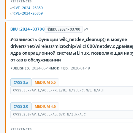
REFERENCES
CVE-2024-26859
CVE-2024-26859
BDU:2024-03700
BDU:2024-03700
Уязвимость функции wilc_netdev_cleanup() в модуле
drivers/net/wireless/microchip/wilc1000/netdev.c драй
ядра операционной системы Linux, позволяющая на
отказ в обслуживании
2024-05-14
2026-01-19
PUBLISHED:
MODIFIED:
CVSS 3.x
MEDIUM 5.5
CVSS:3.x/AV:L/AC:L/PR:L/UI:N/S:U/C:N/I:N/A:H
CVSS 2.0
MEDIUM 4.6
CVSS:2.0/AV:L/AC:L/Au:S/C:N/I:N/A:C
REFERENCES