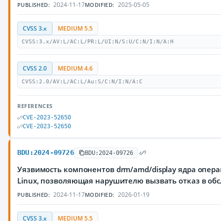
2024-11-17
2025-05-05
PUBLISHED:
MODIFIED:
CVSS 3.x
MEDIUM 5.5
CVSS:3.x/AV:L/AC:L/PR:L/UI:N/S:U/C:N/I:N/A:H
CVSS 2.0
MEDIUM 4.6
CVSS:2.0/AV:L/AC:L/Au:S/C:N/I:N/A:C
REFERENCES
CVE-2023-52650
CVE-2023-52650
BDU:2024-09726
BDU:2024-09726
Уязвимость компонентов drm/amd/display ядра опер
Linux, позволяющая нарушителю вызвать отказ в об
2024-11-17
2026-01-19
PUBLISHED:
MODIFIED:
CVSS 3.x
MEDIUM 5.5