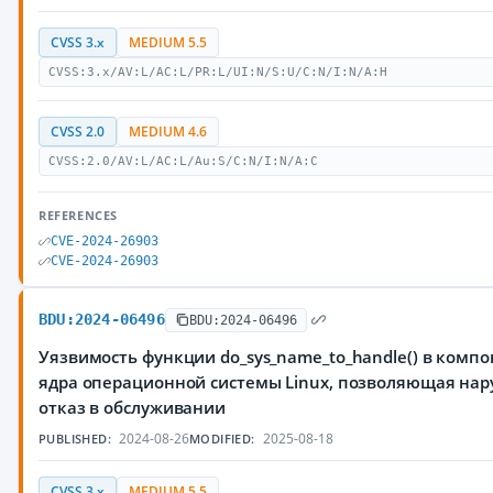
CVSS 3.x
MEDIUM 5.5
CVSS:3.x/AV:L/AC:L/PR:L/UI:N/S:U/C:N/I:N/A:H
CVSS 2.0
MEDIUM 4.6
CVSS:2.0/AV:L/AC:L/Au:S/C:N/I:N/A:C
REFERENCES
CVE-2024-26903
CVE-2024-26903
BDU:2024-06496
BDU:2024-06496
Уязвимость функции do_sys_name_to_handle() в компон
ядра операционной системы Linux, позволяющая на
отказ в обслуживании
2024-08-26
2025-08-18
PUBLISHED:
MODIFIED:
CVSS 3.x
MEDIUM 5.5