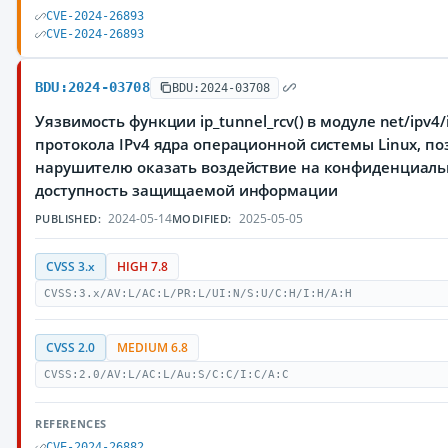
CVE-2024-26893
CVE-2024-26893
BDU:2024-03708
BDU:2024-03708
Уязвимость функции ip_tunnel_rcv() в модуле net/ipv4
протокола IPv4 ядра операционной системы Linux, п
нарушителю оказать воздействие на конфиденциальн
доступность защищаемой информации
2024-05-14
2025-05-05
PUBLISHED:
MODIFIED:
CVSS 3.x
HIGH 7.8
CVSS:3.x/AV:L/AC:L/PR:L/UI:N/S:U/C:H/I:H/A:H
CVSS 2.0
MEDIUM 6.8
CVSS:2.0/AV:L/AC:L/Au:S/C:C/I:C/A:C
REFERENCES
CVE-2024-26882