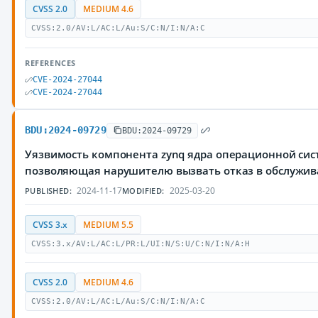
CVSS 2.0
MEDIUM 4.6
CVSS:2.0/AV:L/AC:L/Au:S/C:N/I:N/A:C
REFERENCES
CVE-2024-27044
CVE-2024-27044
BDU:2024-09729
BDU:2024-09729
Уязвимость компонента zynq ядра операционной сист
позволяющая нарушителю вызвать отказ в обслужи
2024-11-17
2025-03-20
PUBLISHED:
MODIFIED:
CVSS 3.x
MEDIUM 5.5
CVSS:3.x/AV:L/AC:L/PR:L/UI:N/S:U/C:N/I:N/A:H
CVSS 2.0
MEDIUM 4.6
CVSS:2.0/AV:L/AC:L/Au:S/C:N/I:N/A:C