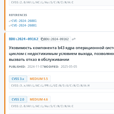
CVSS:2.0/AV:L/AC:L/Au:S/C:N/I:N/A:C
REFERENCES
CVE-2024-26881
CVE-2024-26881
BDU:2024-09162
BDU:2024-09162
Уязвимость компонента b43 ядра операционной систе
циклом с недостижимым условием выхода, позволя
вызвать отказ в обслуживании
2024-11-07
2025-05-05
PUBLISHED:
MODIFIED:
CVSS 3.x
MEDIUM 5.5
CVSS:3.x/AV:L/AC:L/PR:L/UI:N/S:U/C:N/I:N/A:H
CVSS 2.0
MEDIUM 4.6
CVSS:2.0/AV:L/AC:L/Au:S/C:N/I:N/A:C