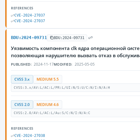
REFERENCES
CVE-2024-27037
CVE-2024-27037
BDU:2024-09731
BDU:2024-09731
Уязвимость компонента clk ядра операционной систе
позволяющая нарушителю вызвать отказ в обслужи
2024-11-17
2025-05-05
PUBLISHED:
MODIFIED:
CVSS 3.x
MEDIUM 5.5
CVSS:3.x/AV:L/AC:L/PR:L/UI:N/S:U/C:N/I:N/A:H
CVSS 2.0
MEDIUM 4.6
CVSS:2.0/AV:L/AC:L/Au:S/C:N/I:N/A:C
REFERENCES
CVE-2024-27038