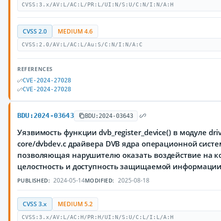
CVSS:3.x/AV:L/AC:L/PR:L/UI:N/S:U/C:N/I:N/A:H
CVSS 2.0
MEDIUM 4.6
CVSS:2.0/AV:L/AC:L/Au:S/C:N/I:N/A:C
REFERENCES
CVE-2024-27028
CVE-2024-27028
BDU:2024-03643
BDU:2024-03643
Уязвимость функции dvb_register_device() в модуле dri
core/dvbdev.c драйвера DVB ядра операционной систе
позволяющая нарушителю оказать воздействие на к
целостность и доступность защищаемой информаци
2024-05-14
2025-08-18
PUBLISHED:
MODIFIED:
CVSS 3.x
MEDIUM 5.2
CVSS:3.x/AV:L/AC:H/PR:H/UI:N/S:U/C:L/I:L/A:H