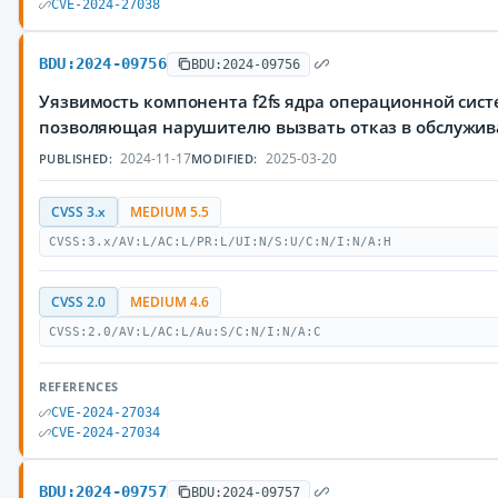
CVE-2024-27038
BDU:2024-09756
BDU:2024-09756
Уязвимость компонента f2fs ядра операционной сист
позволяющая нарушителю вызвать отказ в обслужи
2024-11-17
2025-03-20
PUBLISHED:
MODIFIED:
CVSS 3.x
MEDIUM 5.5
CVSS:3.x/AV:L/AC:L/PR:L/UI:N/S:U/C:N/I:N/A:H
CVSS 2.0
MEDIUM 4.6
CVSS:2.0/AV:L/AC:L/Au:S/C:N/I:N/A:C
REFERENCES
CVE-2024-27034
CVE-2024-27034
BDU:2024-09757
BDU:2024-09757