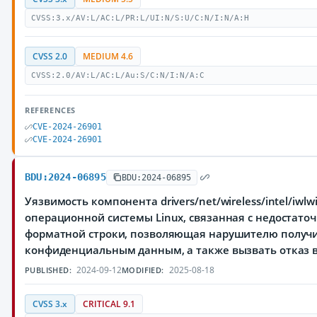
CVSS:3.x/AV:L/AC:L/PR:L/UI:N/S:U/C:N/I:N/A:H
CVSS 2.0
MEDIUM 4.6
CVSS:2.0/AV:L/AC:L/Au:S/C:N/I:N/A:C
REFERENCES
CVE-2024-26901
CVE-2024-26901
BDU:2024-06895
BDU:2024-06895
Уязвимость компонента drivers/net/wireless/intel/iwlwifi
операционной системы Linux, связанная с недостато
форматной строки, позволяющая нарушителю получи
конфиденциальным данным, а также вызвать отказ 
2024-09-12
2025-08-18
PUBLISHED:
MODIFIED:
CVSS 3.x
CRITICAL 9.1