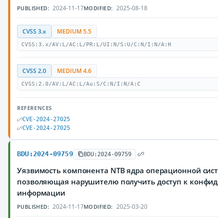
2024-11-17
2025-08-18
PUBLISHED:
MODIFIED:
CVSS 3.x
MEDIUM 5.5
CVSS:3.x/AV:L/AC:L/PR:L/UI:N/S:U/C:N/I:N/A:H
CVSS 2.0
MEDIUM 4.6
CVSS:2.0/AV:L/AC:L/Au:S/C:N/I:N/A:C
REFERENCES
CVE-2024-27025
CVE-2024-27025
BDU:2024-09759
BDU:2024-09759
Уязвимость компонента NTB ядра операционной сист
позволяющая нарушителю получить доступ к конфи
информации
2024-11-17
2025-03-20
PUBLISHED:
MODIFIED: