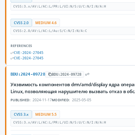
CVSS:3.x/AV:L/AC:L/PR:L/UI:N/S:U/C:N/I:N/A:H
CVSS 2.0
MEDIUM 4.6
CVSS:2.0/AV:L/AC:L/Au:S/C:N/I:N/A:C
REFERENCES
CVE-2024-27045
CVE-2024-27045
BDU:2024-09728
BDU:2024-09728
Уязвимость компонентов drm/amd/display ядра опер
Linux, позволяющая нарушителю вызвать отказ в об
2024-11-17
2025-05-05
PUBLISHED:
MODIFIED:
CVSS 3.x
MEDIUM 5.5
CVSS:3.x/AV:L/AC:L/PR:L/UI:N/S:U/C:N/I:N/A:H