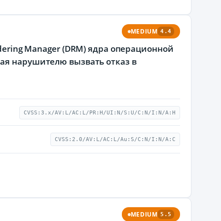
MEDIUM
4.4
ndering Manager (DRM) ядра операционной
щая нарушителю вызвать отказ в
CVSS:3.x/AV:L/AC:L/PR:H/UI:N/S:U/C:N/I:N/A:H
CVSS:2.0/AV:L/AC:L/Au:S/C:N/I:N/A:C
MEDIUM
5.5