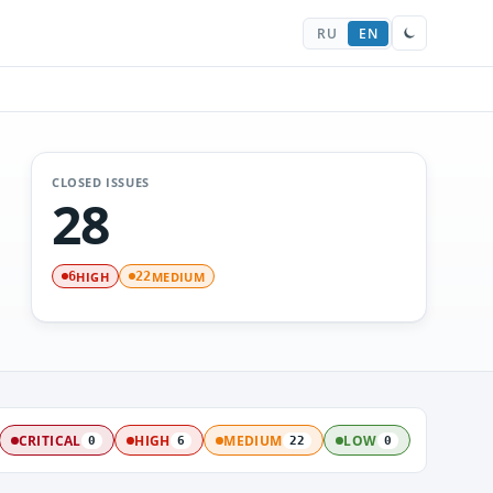
RU
EN
CLOSED ISSUES
28
HIGH
MEDIUM
6
22
CRITICAL
HIGH
MEDIUM
LOW
0
6
22
0