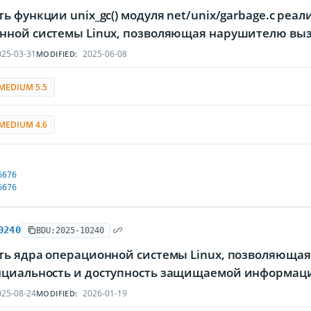
ь функции unix_gc() модуля net/unix/garbage.c ре
нной системы Linux, позволяющая нарушителю вызв
25-03-31
2025-06-08
MODIFIED:
MEDIUM 5.5
MEDIUM 4.6
6676
6676
0240
BDU:2025-10240
ть ядра операционной системы Linux, позволяющая
циальность и доступность защищаемой информац
25-08-24
2026-01-19
MODIFIED: