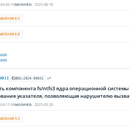
24-03-10
2025-08-18
MODIFIED:
MEDIUM 6.5
MEDIUM 6.8
6600
6600
9031
BDU:2024-09031
ь компонента fs/ntfs3 ядра операционной системы 
вания указателя, позволяющая нарушителю вызват
24-11-06
2025-03-20
MODIFIED:
MEDIUM 5.5