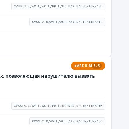
CVSS:3.x/AV:L/AC:L/PR:L/UI:N/S:U/C:H/I:N/A:H
CVSS:2.0/AV:L/AC:L/Au:S/C:C/I:N/A:C
MEDIUM
5.5
nux, позволяющая нарушителю вызвать
CVSS:3.x/AV:L/AC:L/PR:L/UI:N/S:U/C:N/I:N/A:H
CVSS:2.0/AV:L/AC:L/Au:S/C:N/I:N/A:C