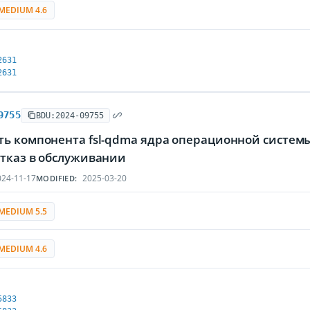
MEDIUM 4.6
2631
2631
9755
BDU:2024-09755
ть компонента fsl-qdma ядра операционной систем
отказ в обслуживании
24-11-17
2025-03-20
MODIFIED:
MEDIUM 5.5
MEDIUM 4.6
5833