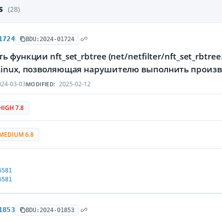
es
(28)
1724
BDU:2024-01724
ь функции nft_set_rbtree (net/netfilter/nft_set_rbtr
Linux, позволяющая нарушителю выполнить произ
24-03-03
2025-02-12
MODIFIED:
HIGH 7.8
MEDIUM 6.8
6581
6581
1853
BDU:2024-01853