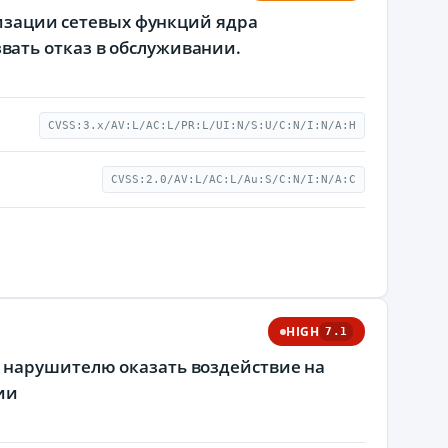
ализации сетевых функций ядра
ать отказ в обслуживании.
CVSS:3.x/AV:L/AC:L/PR:L/UI:N/S:U/C:N/I:N/A:H
CVSS:2.0/AV:L/AC:L/Au:S/C:N/I:N/A:C
HIGH
7.1
 нарушителю оказать воздействие на
ии