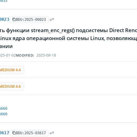
5833
0023
BDU:2025-00023
ь функции stream_enc_regs() подсистемы Direct Re
Linux ядра операционной системы Linux, позволяю
ании
25-01-02
2025-08-18
MODIFIED:
MEDIUM 4.4
MEDIUM 4.6
6660
6660
3617
BDU:2025-03617