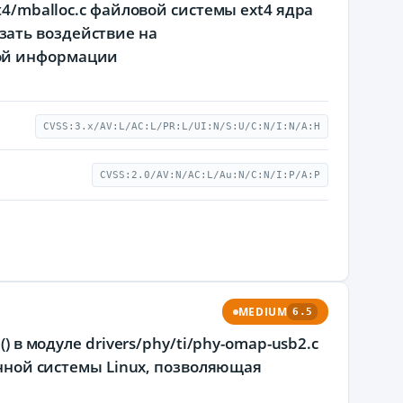
t4/mballoc.c файловой системы ext4 ядра
зать воздействие на
мой информации
CVSS:3.x/AV:L/AC:L/PR:L/UI:N/S:U/C:N/I:N/A:H
CVSS:2.0/AV:N/AC:L/Au:N/C:N/I:P/A:P
MEDIUM
6.5
) в модуле drivers/phy/ti/phy-omap-usb2.c
онной системы Linux, позволяющая