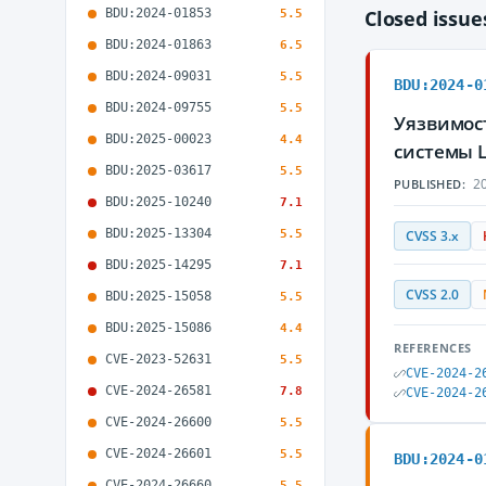
BDU:2024-01853
Closed issu
5.5
BDU:2024-01863
6.5
BDU:2024-09031
5.5
BDU:2024-0
BDU:2024-09755
5.5
Уязвимост
BDU:2025-00023
4.4
системы 
BDU:2025-03617
5.5
20
PUBLISHED:
BDU:2025-10240
7.1
BDU:2025-13304
5.5
CVSS 3.x
BDU:2025-14295
7.1
CVSS 2.0
BDU:2025-15058
5.5
BDU:2025-15086
4.4
REFERENCES
CVE-2023-52631
5.5
CVE-2024-2
CVE-2024-26581
7.8
CVE-2024-2
CVE-2024-26600
5.5
CVE-2024-26601
5.5
BDU:2024-0
CVE-2024-26660
5.5