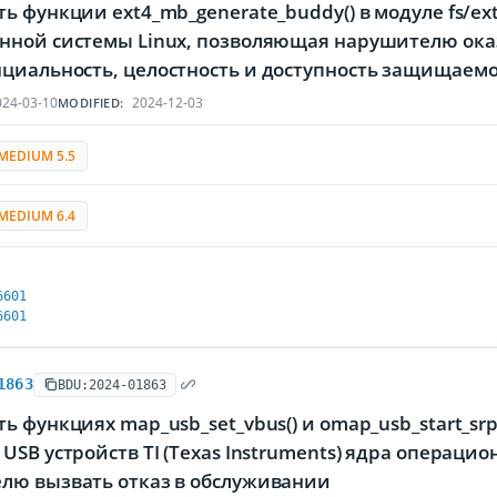
ь функции ext4_mb_generate_buddy() в модуле fs/ex
нной системы Linux, позволяющая нарушителю ока
циальность, целостность и доступность защищае
24-03-10
2024-12-03
MODIFIED:
MEDIUM 5.5
MEDIUM 6.4
6601
6601
1863
BDU:2024-01863
ь функциях map_usb_set_vbus() и omap_usb_start_srp(
USB устройств TI (Texas Instruments) ядра операци
лю вызвать отказ в обслуживании