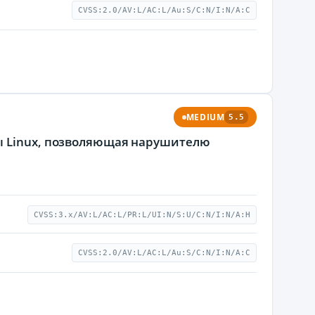
CVSS:2.0/AV:L/AC:L/Au:S/C:N/I:N/A:C
MEDIUM
5.5
ы Linux, позволяющая нарушителю
CVSS:3.x/AV:L/AC:L/PR:L/UI:N/S:U/C:N/I:N/A:H
CVSS:2.0/AV:L/AC:L/Au:S/C:N/I:N/A:C