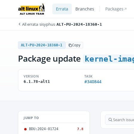
Errata
Branches
Packages
All errata
/
sisyphus
/
ALT-PU-2024-18360-1
ALT-PU-2024-18360-1
Copy
Package update
kernel-ima
VERSION
TASK
#340844
6.1.78-alt1
JUMP TO
BDU:2024-01724
7.8