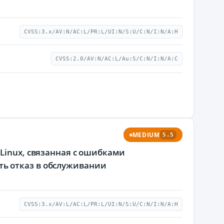
CVSS:3.x/AV:N/AC:L/PR:L/UI:N/S:U/C:N/I:N/A:H
CVSS:2.0/AV:N/AC:L/Au:S/C:N/I:N/A:C
MEDIUM
5.5
Linux, связанная с ошибками
ь отказ в обслуживании
CVSS:3.x/AV:L/AC:L/PR:L/UI:N/S:U/C:N/I:N/A:H