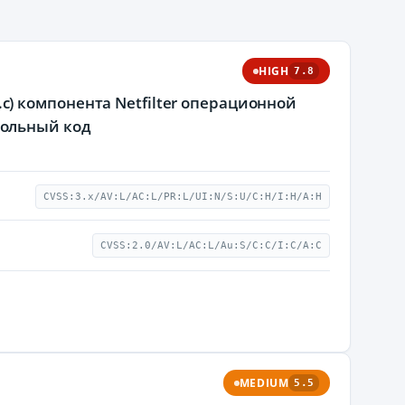
HIGH
7.8
ee.c) компонента Netfilter операционной
вольный код
CVSS:3.x/AV:L/AC:L/PR:L/UI:N/S:U/C:H/I:H/A:H
CVSS:2.0/AV:L/AC:L/Au:S/C:C/I:C/A:C
MEDIUM
5.5