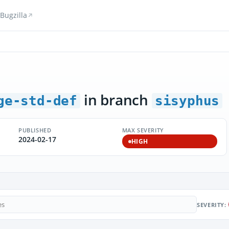
Bugzilla
in branch
ge-std-def
sisyphus
PUBLISHED
MAX SEVERITY
2024-02-17
HIGH
SEVERITY: