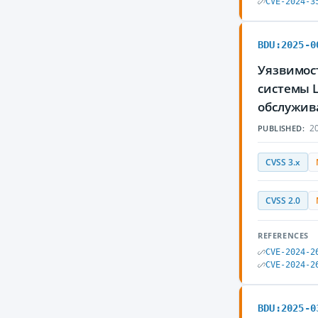
CVE-2024-3
BDU:2025-0
Уязвимост
системы 
обслужив
20
PUBLISHED:
CVSS 3.x
CVSS 2.0
REFERENCES
CVE-2024-2
CVE-2024-2
BDU:2025-0