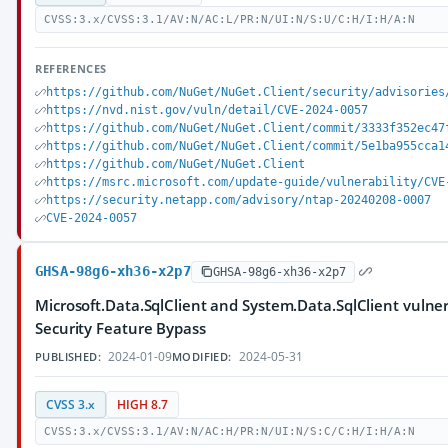
CVSS:3.x/CVSS:3.1/AV:N/AC:L/PR:N/UI:N/S:U/C:H/I:H/A:N
REFERENCES
https://github.com/NuGet/NuGet.Client/security/advisories
https://nvd.nist.gov/vuln/detail/CVE-2024-0057
https://github.com/NuGet/NuGet.Client/commit/3333f352ec47
https://github.com/NuGet/NuGet.Client/commit/5e1ba955cca1
https://github.com/NuGet/NuGet.Client
https://msrc.microsoft.com/update-guide/vulnerability/CVE
https://security.netapp.com/advisory/ntap-20240208-0007
CVE-2024-0057
GHSA-98g6-xh36-x2p7
GHSA-98g6-xh36-x2p7
Microsoft.Data.SqlClient and System.Data.SqlClient vulne
Security Feature Bypass
2024-01-09
2024-05-31
PUBLISHED:
MODIFIED:
CVSS 3.x
HIGH 8.7
CVSS:3.x/CVSS:3.1/AV:N/AC:H/PR:N/UI:N/S:C/C:H/I:H/A:N