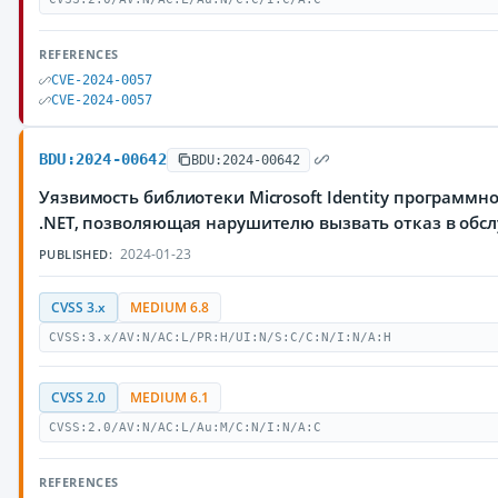
REFERENCES
CVE-2024-0057
CVE-2024-0057
BDU:2024-00642
BDU:2024-00642
Уязвимость библиотеки Microsoft Identity программн
.NET, позволяющая нарушителю вызвать отказ в обс
2024-01-23
PUBLISHED:
CVSS 3.x
MEDIUM 6.8
CVSS:3.x/AV:N/AC:L/PR:H/UI:N/S:C/C:N/I:N/A:H
CVSS 2.0
MEDIUM 6.1
CVSS:2.0/AV:N/AC:L/Au:M/C:N/I:N/A:C
REFERENCES