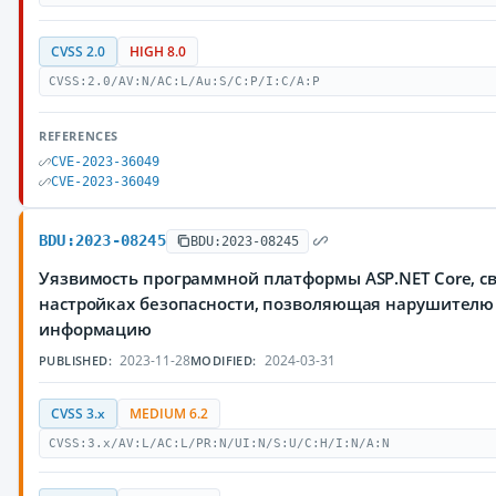
CVSS 2.0
HIGH 8.0
CVSS:2.0/AV:N/AC:L/Au:S/C:P/I:C/A:P
REFERENCES
CVE-2023-36049
CVE-2023-36049
BDU:2023-08245
BDU:2023-08245
Уязвимость программной платформы ASP.NET Core, с
настройках безопасности, позволяющая нарушител
информацию
2023-11-28
2024-03-31
PUBLISHED:
MODIFIED:
CVSS 3.x
MEDIUM 6.2
CVSS:3.x/AV:L/AC:L/PR:N/UI:N/S:U/C:H/I:N/A:N