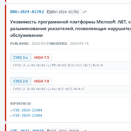
BDU:2024-01702
BDU:2024-01702
Уязвимость программной платформы Microsoft .NET, 
разыменования указателей, позволяющая нарушител
обслуживании
2024-03-03
2024-05-14
PUBLISHED:
MODIFIED:
CVSS 3.x
HIGH 7.5
CVSS:3.x/AV:N/AC:L/PR:N/UI:N/S:U/C:N/I:N/A:H
CVSS 2.0
HIGH 7.8
CVSS:2.0/AV:N/AC:L/Au:N/C:N/I:N/A:C
REFERENCES
CVE-2024-21404
CVE-2024-21404