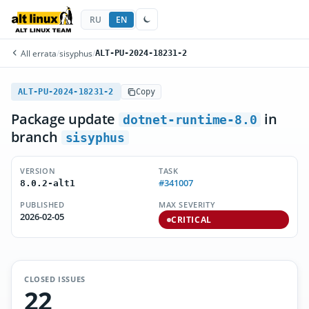
RU
EN
All errata
/
sisyphus
/
ALT-PU-2024-18231-2
ALT-PU-2024-18231-2
Copy
Package update
in
dotnet-runtime-8.0
branch
sisyphus
VERSION
TASK
#341007
8.0.2-alt1
PUBLISHED
MAX SEVERITY
2026-02-05
CRITICAL
CLOSED ISSUES
22