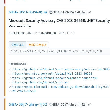
GHSA-3fx3-85r4-8j3w
GHSA-3fx3-85r4-8j3w
Microsoft Security Advisory CVE-2023-36558: .NET Securit
Vulnerability
2023-11-14
2023-11-15
PUBLISHED:
MODIFIED:
CVSS 3.x
MEDIUM 6.2
CVSS:3.x/CVSS:3.1/AV:L/AC:L/PR:N/UI:N/S:U/C:H/I:N/A:N
REFERENCES
https://github.com/dotnet/runtime/security/advisories/GHS
https://nvd.nist.gov/vuln/detail/CVE-2023-36558
https://github.com/dotnet/announcements/issues/288
https://github.com/dotnet/runtime
https://msrc.microsoft.com/update-guide/vulnerability/CVE
CVE-2023-36558
GHSA-59j7-ghrg-fj52
GHSA-59j7-ghrg-fj52