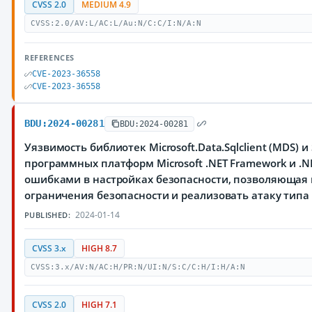
CVSS 2.0
MEDIUM 4.9
CVSS:2.0/AV:L/AC:L/Au:N/C:C/I:N/A:N
REFERENCES
CVE-2023-36558
CVE-2023-36558
BDU:2024-00281
BDU:2024-00281
Уязвимость библиотек Microsoft.Data.Sqlclient (MDS) и S
программных платформ Microsoft .NET Framework и .NE
ошибками в настройках безопасности, позволяющая
ограничения безопасности и реализовать атаку типа
2024-01-14
PUBLISHED:
CVSS 3.x
HIGH 8.7
CVSS:3.x/AV:N/AC:H/PR:N/UI:N/S:C/C:H/I:H/A:N
CVSS 2.0
HIGH 7.1