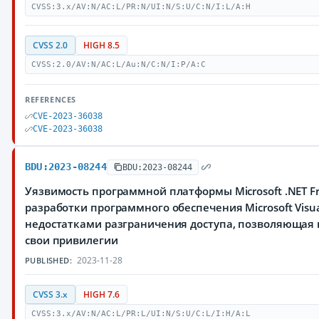
CVSS:3.x/AV:N/AC:L/PR:N/UI:N/S:U/C:N/I:L/A:H
CVSS 2.0
HIGH 8.5
CVSS:2.0/AV:N/AC:L/Au:N/C:N/I:P/A:C
REFERENCES
CVE-2023-36038
CVE-2023-36038
BDU:2023-08244
BDU:2023-08244
Уязвимость программной платформы Microsoft .NET F
разработки программного обеспечения Microsoft Visual
недостатками разграничения доступа, позволяющая
свои привилегии
2023-11-28
PUBLISHED:
CVSS 3.x
HIGH 7.6
CVSS:3.x/AV:N/AC:L/PR:L/UI:N/S:U/C:L/I:H/A:L