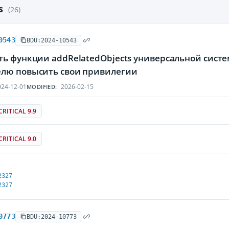
es
(26)
0543
BDU:2024-10543
ть функции addRelatedObjects универсальной сист
лю повысить свои привилегии
24-12-01
2026-02-15
MODIFIED:
CRITICAL 9.9
CRITICAL 9.0
2327
2327
0773
BDU:2024-10773