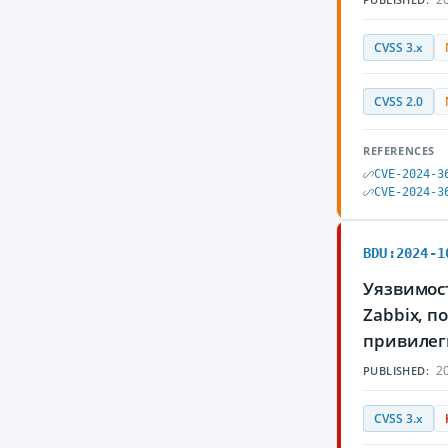
CVSS 3.x
CVSS 2.0
REFERENCES
CVE-2024-3
CVE-2024-3
BDU:2024-1
Уязвимост
Zabbix, 
привиле
20
PUBLISHED:
CVSS 3.x