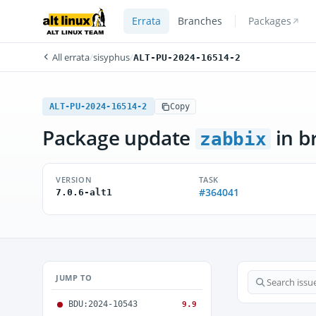
Errata
Branches
Packages
All errata
/
sisyphus
/
ALT-PU-2024-16514-2
ALT-PU-2024-16514-2
Copy
Package update
in b
zabbix
VERSION
TASK
#364041
7.0.6-alt1
JUMP TO
BDU:2024-10543
9.9