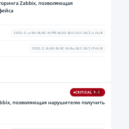
торинга Zabbix, позволяющая
фейса
CVSS:3.x/AV:N/AC:H/PR:N/UI:N/S:U/C:N/I:L/A:N
CVSS:2.0/AV:N/AC:H/Au:N/C:N/I:P/A:N
CRITICAL
9.1
abbix, позволяющая нарушителю получить