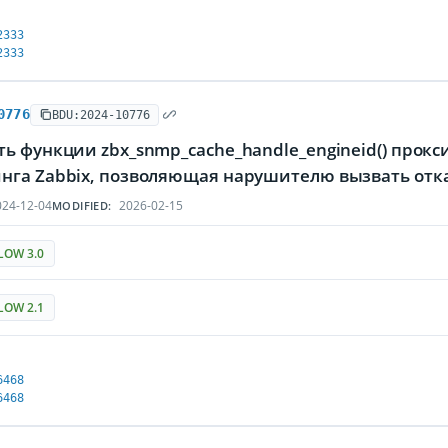
2333
2333
0776
BDU:2024-10776
ь функции zbx_snmp_cache_handle_engineid() прок
нга Zabbix, позволяющая нарушителю вызвать отк
24-12-04
2026-02-15
MODIFIED:
LOW 3.0
LOW 2.1
6468
6468