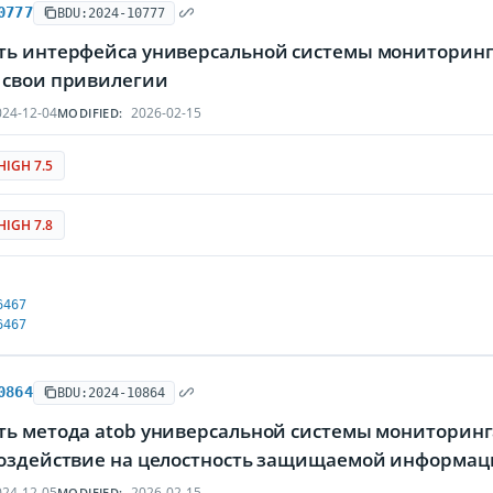
0777
BDU:2024-10777
ть интерфейса универсальной системы мониторинг
 свои привилегии
24-12-04
2026-02-15
MODIFIED:
HIGH 7.5
HIGH 7.8
6467
6467
0864
BDU:2024-10864
ть метода atob универсальной системы мониторин
воздействие на целостность защищаемой информа
24-12-05
2026-02-15
MODIFIED: