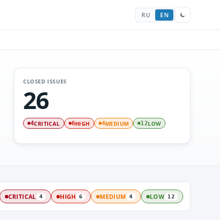
RU
EN
CLOSED ISSUES
26
CRITICAL
HIGH
MEDIUM
LOW
4
6
4
12
CRITICAL
HIGH
MEDIUM
LOW
4
6
4
12