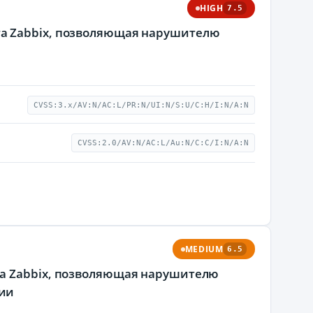
HIGH
7.5
а Zabbix, позволяющая нарушителю
CVSS:3.x/AV:N/AC:L/PR:N/UI:N/S:U/C:H/I:N/A:N
CVSS:2.0/AV:N/AC:L/Au:N/C:C/I:N/A:N
MEDIUM
6.5
га Zabbix, позволяющая нарушителю
ции