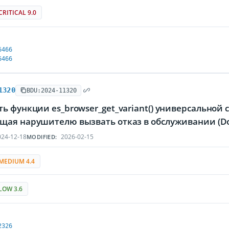
CRITICAL 9.0
6466
6466
1320
BDU:2024-11320
ь функции es_browser_get_variant() универсальной
щая нарушителю вызвать отказ в обслуживании (Do
24-12-18
2026-02-15
MODIFIED:
MEDIUM 4.4
LOW 3.6
2326