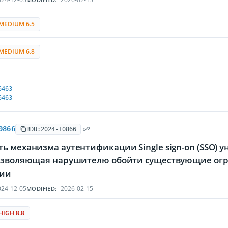
MEDIUM 6.5
MEDIUM 6.8
6463
6463
0866
BDU:2024-10866
ь механизма аутентификации Single sign-on (SSO)
позволяющая нарушителю обойти существующие огр
гии
24-12-05
2026-02-15
MODIFIED:
HIGH 8.8