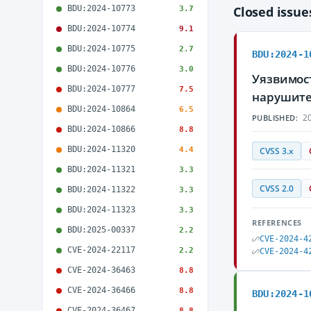
BDU:2024-10773
Closed issu
3.7
BDU:2024-10774
9.1
BDU:2024-10775
2.7
BDU:2024-1
BDU:2024-10776
3.0
Уязвимос
BDU:2024-10777
7.5
нарушите
BDU:2024-10864
6.5
20
PUBLISHED:
BDU:2024-10866
8.8
BDU:2024-11320
4.4
CVSS 3.x
BDU:2024-11321
3.3
CVSS 2.0
BDU:2024-11322
3.3
BDU:2024-11323
3.3
REFERENCES
BDU:2025-00337
2.2
CVE-2024-4
CVE-2024-22117
2.2
CVE-2024-4
CVE-2024-36463
8.8
CVE-2024-36466
8.8
BDU:2024-1
CVE-2024-36467
8.8