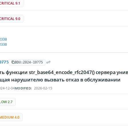
CRITICAL 9.1
CRITICAL 9.0
2330
2330
0775
BDU:2024-10775
ь функции str_base64_encode_rfc2047() сервера ун
щая нарушителю вызвать отказ в обслуживании
24-12-04
2026-02-15
MODIFIED:
LOW 2.7
MEDIUM 4.0