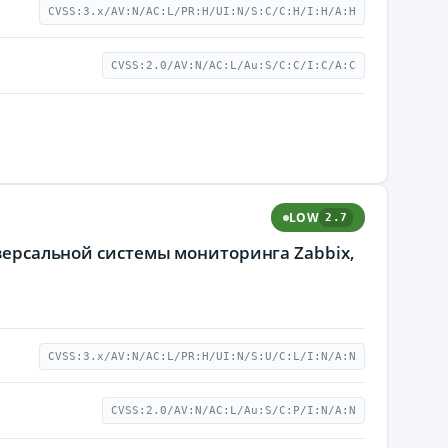
CVSS:3.x/AV:N/AC:L/PR:H/UI:N/S:C/C:H/I:H/A:H
CVSS:2.0/AV:N/AC:L/Au:S/C:C/I:C/A:C
LOW
2.7
иверсальной системы мониторинга Zabbix,
CVSS:3.x/AV:N/AC:L/PR:H/UI:N/S:U/C:L/I:N/A:N
CVSS:2.0/AV:N/AC:L/Au:S/C:P/I:N/A:N