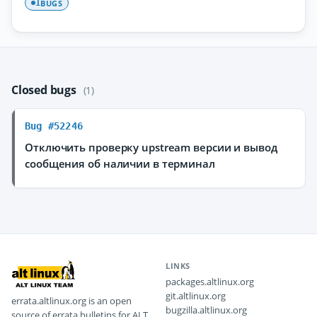
BUGS
1
Closed bugs
(1)
Bug #52246
Отключить проверку upstream версии и вывод
сообщения об наличии в терминал
LINKS
packages.altlinux.org
git.altlinux.org
errata.altlinux.org is an open
bugzilla.altlinux.org
source of errata bulletins for ALT