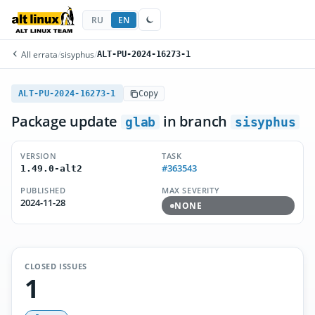
RU
EN
All errata
/
sisyphus
/
ALT-PU-2024-16273-1
ALT-PU-2024-16273-1
Copy
Package update
in branch
glab
sisyphus
VERSION
TASK
#363543
1.49.0-alt2
PUBLISHED
MAX SEVERITY
2024-11-28
NONE
CLOSED ISSUES
1