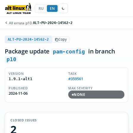
RU
EN
All errata
/
p10
/
ALT-PU-2024-14562-2
ALT-PU-2024-14562-2
Copy
Package update
in branch
pam-config
p10
VERSION
TASK
#359561
1.9.1-alt1
PUBLISHED
MAX SEVERITY
2024-11-06
NONE
CLOSED ISSUES
2