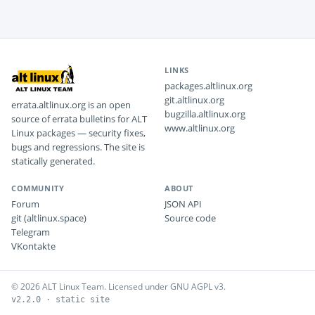
LINKS
packages.altlinux.org
git.altlinux.org
errata.altlinux.org is an open
bugzilla.altlinux.org
source of errata bulletins for ALT
www.altlinux.org
Linux packages — security fixes,
bugs and regressions. The site is
statically generated.
COMMUNITY
ABOUT
Forum
JSON API
git (altlinux.space)
Source code
Telegram
VKontakte
© 2026 ALT Linux Team. Licensed under GNU AGPL v3.
v2.2.0 · static site