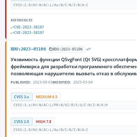
CVSS:2.0/AV:N/AC:L/Au:N/C:N/I:N/A:C
REFERENCES
CVE-2023-38197
CVE-2023-38197
BDU:2023-05106
BDU:2023-05106
Уязвимость функции QSvgFont (Qt SVG) кроссплатфор
фреймворка для разработки программного обеспечен
позволяющая нарушителю вызвать отказ в обслужи
2023-09-03
2025-03-04
PUBLISHED:
MODIFIED:
CVSS 3.x
MEDIUM 6.5
CVSS:3.x/AV:N/AC:L/PR:N/UI:R/S:U/C:N/I:N/A:H
CVSS 2.0
HIGH 7.8
CVSS:2.0/AV:N/AC:L/Au:N/C:N/I:N/A:C