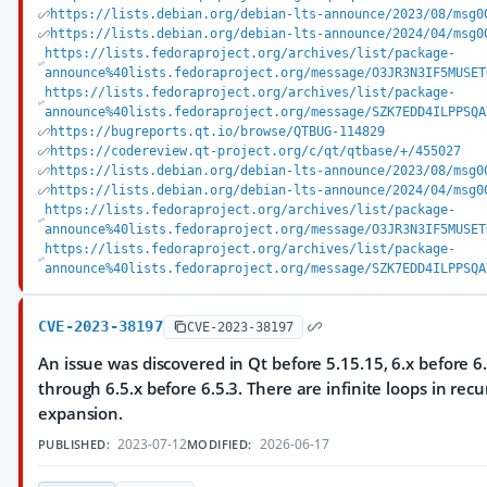
https://lists.debian.org/debian-lts-announce/2023/08/msg0
https://lists.debian.org/debian-lts-announce/2024/04/msg0
https://lists.fedoraproject.org/archives/list/package-
announce%40lists.fedoraproject.org/message/O3JR3N3IF5MUSET
https://lists.fedoraproject.org/archives/list/package-
announce%40lists.fedoraproject.org/message/SZK7EDD4ILPPSQA
https://bugreports.qt.io/browse/QTBUG-114829
https://codereview.qt-project.org/c/qt/qtbase/+/455027
https://lists.debian.org/debian-lts-announce/2023/08/msg0
https://lists.debian.org/debian-lts-announce/2024/04/msg0
https://lists.fedoraproject.org/archives/list/package-
announce%40lists.fedoraproject.org/message/O3JR3N3IF5MUSET
https://lists.fedoraproject.org/archives/list/package-
announce%40lists.fedoraproject.org/message/SZK7EDD4ILPPSQA
CVE-2023-38197
CVE-2023-38197
An issue was discovered in Qt before 5.15.15, 6.x before 6.
through 6.5.x before 6.5.3. There are infinite loops in recu
expansion.
2023-07-12
2026-06-17
PUBLISHED:
MODIFIED: