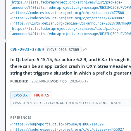
https://lists.fedoraproject.org/archives/list/package-
announce%40lists.fedoraproject.org/message/UE3IHQZCEUFVOPW
https://codereview.qt-project.org/c/qt/qtbase/+/477560
https://codereview.qt-project.org/c/qt/qtbase/+/480002
https://lists.debian.org/debian-lts-announce/2023/08/msg0
https://lists.fedoraproject.org/archives/list/package-
announce%40lists.fedoraproject.org/message/UE3IHQZCEUFVOPW
CVE-2023-37369
CVE-2023-37369
In Qt before 5.15.15, 6.x before 6.2.9, and 6.3.x through 6.
there can be an application crash in QXmlStreamReader v
string that triggers a situation in which a prefix is greater
2023-08-20
2026-06-17
PUBLISHED:
MODIFIED:
CVSS 3.x
HIGH 7.5
CVSS:3.x/CVSS:3.1/AV:N/AC:L/PR:N/UI:N/S:U/C:N/I:N/A:H
REFERENCES
https://bugreports.qt.io/browse/QTBUG-114829
https://codereview.qt-project.org/c/qt/qtbase/+/455027