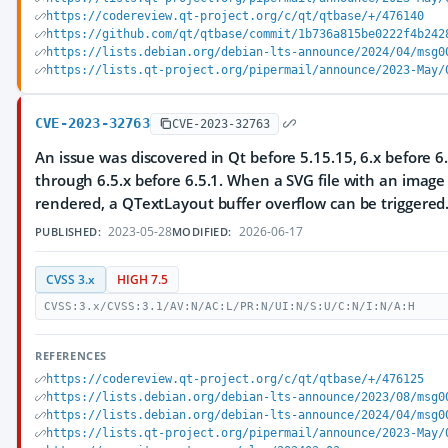
https://codereview.qt-project.org/c/qt/qtbase/+/476140
https://github.com/qt/qtbase/commit/1b736a815be0222f4b242
https://lists.debian.org/debian-lts-announce/2024/04/msg0
https://lists.qt-project.org/pipermail/announce/2023-May/
CVE-2023-32763
CVE-2023-32763
An issue was discovered in Qt before 5.15.15, 6.x before 6.
through 6.5.x before 6.5.1. When a SVG file with an image i
rendered, a QTextLayout buffer overflow can be triggered
2023-05-28
2026-06-17
PUBLISHED:
MODIFIED:
CVSS 3.x
HIGH 7.5
CVSS:3.x/CVSS:3.1/AV:N/AC:L/PR:N/UI:N/S:U/C:N/I:N/A:H
REFERENCES
https://codereview.qt-project.org/c/qt/qtbase/+/476125
https://lists.debian.org/debian-lts-announce/2023/08/msg0
https://lists.debian.org/debian-lts-announce/2024/04/msg0
https://lists.qt-project.org/pipermail/announce/2023-May/