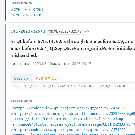
REFERENCES
CVE-2023-37369
CVE-2023-37369
CVE-2023-32573
CVE-2023-32573
In Qt before 5.15.14, 6.0.x through 6.2.x before 6.2.9, and
6.5.x before 6.5.1, QtSvg QSvgFont m_unitsPerEm initializa
mishandled.
2023-05-10
2026-06-17
PUBLISHED:
MODIFIED:
CVSS 3.x
MEDIUM 6.5
CVSS:3.x/CVSS:3.1/AV:N/AC:L/PR:N/UI:R/S:U/C:N/I:N/A:H
REFERENCES
https://codereview.qt-project.org/c/qt/qtsvg/+/474093
https://lists.debian.org/debian-lts-announce/2023/08/msg0
https://lists.fedoraproject.org/archives/list/package-
announce%40lists.fedoraproject.org/message/UE3IHQZCEUFVOPW
https://codereview.qt-project.org/c/qt/qtsvg/+/474093