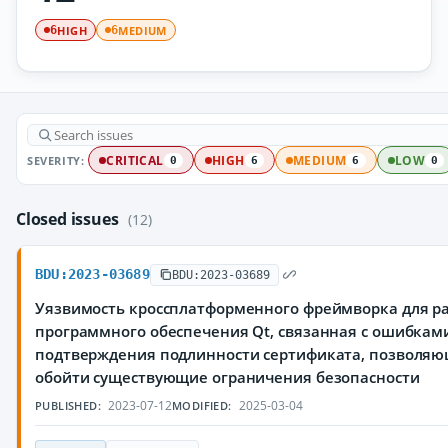
HIGH
MEDIUM
6
6
SEVERITY:
CRITICAL
HIGH
MEDIUM
LOW
0
6
6
0
Closed issues
(12)
BDU:2023-03689
BDU:2023-03689
Уязвимость кроссплатформенного фреймворка для р
программного обеспечения Qt, связанная с ошибкам
подтверждения подлинности сертификата, позволя
обойти существующие ограничения безопасности
2023-07-12
2025-03-04
PUBLISHED:
MODIFIED: