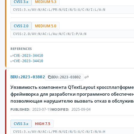
CVSS 3.x
MEDIUM 5.3
CVSS:3.x/AV:N/AC:L/PR:N/UI:N/S:U/C:N/I:L/A:N
CVSS 2.0
MEDIUM 5.0
CVSS:2.0/AV:N/AC:L/Au:N/C:N/I:P/A:N
REFERENCES
CVE-2023-34410
CVE-2023-34410
BDU:2023-03802
BDU:2023-03802
Уязвимость компонента QTextLayout кроссплатформ
фреймворка для разработки программного обеспечен
позволяющая нарушителю вызвать отказ в обслужи
2023-07-19
2025-09-04
PUBLISHED:
MODIFIED:
CVSS 3.x
HIGH 7.5
CVSS:3.x/AV:N/AC:L/PR:N/UI:N/S:U/C:N/I:N/A:H