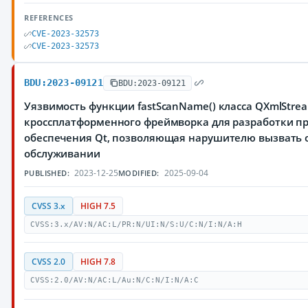
REFERENCES
CVE-2023-32573
CVE-2023-32573
BDU:2023-09121
BDU:2023-09121
Уязвимость функции fastScanName() класса QXmlStre
кроссплатформенного фреймворка для разработки п
обеспечения Qt, позволяющая нарушителю вызвать о
обслуживании
2023-12-25
2025-09-04
PUBLISHED:
MODIFIED:
CVSS 3.x
HIGH 7.5
CVSS:3.x/AV:N/AC:L/PR:N/UI:N/S:U/C:N/I:N/A:H
CVSS 2.0
HIGH 7.8
CVSS:2.0/AV:N/AC:L/Au:N/C:N/I:N/A:C