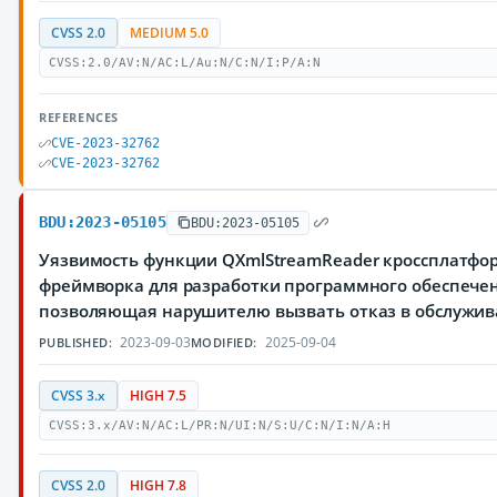
CVSS 2.0
MEDIUM 5.0
CVSS:2.0/AV:N/AC:L/Au:N/C:N/I:P/A:N
REFERENCES
CVE-2023-32762
CVE-2023-32762
BDU:2023-05105
BDU:2023-05105
Уязвимость функции QXmlStreamReader кроссплатфо
фреймворка для разработки программного обеспечен
позволяющая нарушителю вызвать отказ в обслужи
2023-09-03
2025-09-04
PUBLISHED:
MODIFIED:
CVSS 3.x
HIGH 7.5
CVSS:3.x/AV:N/AC:L/PR:N/UI:N/S:U/C:N/I:N/A:H
CVSS 2.0
HIGH 7.8