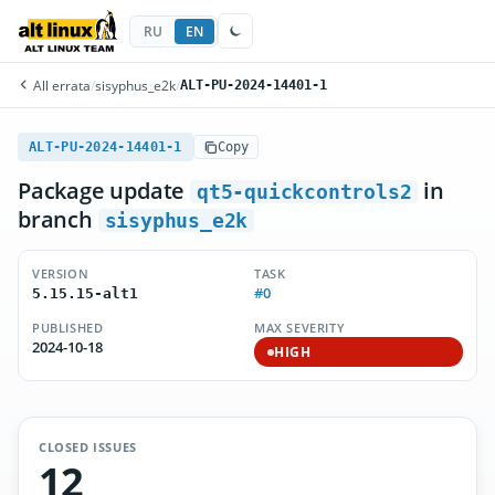
RU
EN
All errata
/
sisyphus_e2k
/
ALT-PU-2024-14401-1
ALT-PU-2024-14401-1
Copy
Package update
in
qt5-quickcontrols2
branch
sisyphus_e2k
VERSION
TASK
#0
5.15.15-alt1
PUBLISHED
MAX SEVERITY
2024-10-18
HIGH
CLOSED ISSUES
12