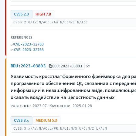
CVSS 2.0
HIGH 7.8
CVSS:2.0/AV:N/AC:L/Au:N/C:N/I:N/A:C
REFERENCES
CVE-2023-32763
CVE-2023-32763
BDU:2023-03803
BDU:2023-03803
Уязвимость кроссплатформенного фреймворка для р
программного обеспечения Qt, связанная с переда
информации в незашифрованном виде, позволяюща
оказать воздействие на целостность данных
2023-07-19
2025-01-28
PUBLISHED:
MODIFIED:
CVSS 3.x
MEDIUM 5.3
CVSS:3.x/AV:N/AC:L/PR:N/UI:N/S:U/C:N/I:L/A:N