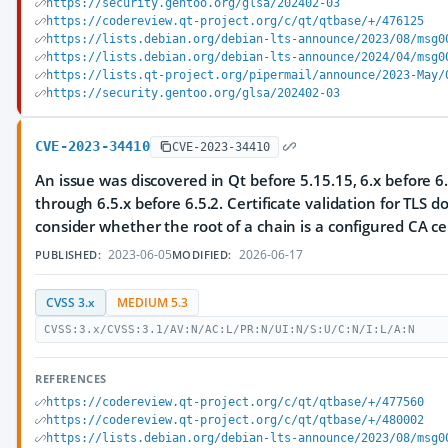
https://security.gentoo.org/glsa/202402-03
https://codereview.qt-project.org/c/qt/qtbase/+/476125
https://lists.debian.org/debian-lts-announce/2023/08/msg0
https://lists.debian.org/debian-lts-announce/2024/04/msg0
https://lists.qt-project.org/pipermail/announce/2023-May/
https://security.gentoo.org/glsa/202402-03
CVE-2023-34410
CVE-2023-34410
An issue was discovered in Qt before 5.15.15, 6.x before 6.
through 6.5.x before 6.5.2. Certificate validation for TLS 
consider whether the root of a chain is a configured CA cer
2023-06-05
2026-06-17
PUBLISHED:
MODIFIED:
CVSS 3.x
MEDIUM 5.3
CVSS:3.x/CVSS:3.1/AV:N/AC:L/PR:N/UI:N/S:U/C:N/I:L/A:N
REFERENCES
https://codereview.qt-project.org/c/qt/qtbase/+/477560
https://codereview.qt-project.org/c/qt/qtbase/+/480002
https://lists.debian.org/debian-lts-announce/2023/08/msg0