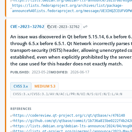
https://lists.debian.org/debian-lts-announce/2023/08/msg0
https://lists.fedoraproject.org/archives/list/package-
announce%40lists.fedoraproject.org/message/UE3IHQZCEUFVOPW
CVE-2023-32762
CVE-2023-32762
An issue was discovered in Qt before 5.15.14, 6.x before 6.
through 6.5.x before 6.5.1. Qt Network incorrectly parses t
transport-security (HSTS) header, allowing unencrypted c
established, even when explicitly prohibited by the server
the case used for this header does not exactly match.
2023-05-28
2026-06-17
PUBLISHED:
MODIFIED:
CVSS 3.x
MEDIUM 5.3
CVSS:3.x/CVSS:3.1/AV:N/AC:L/PR:N/UI:N/S:U/C:N/I:L/A:N
REFERENCES
https://codereview.qt-project.org/c/qt/qtbase/+/476140
https://github.com/qt/qtbase/commit/1b736a815be0222f4b242
https://lists.debian.org/debian-lts-announce/2024/04/msg0
https://lists.qt-project.org/pipermail/announce/2023-May/