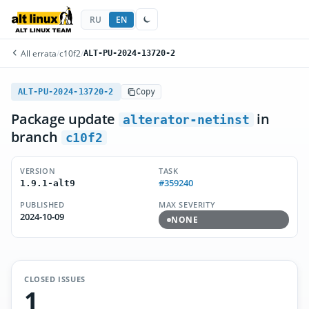
RU
EN
All errata
/
c10f2
/
ALT-PU-2024-13720-2
ALT-PU-2024-13720-2
Copy
Package update
in
alterator-netinst
branch
c10f2
VERSION
TASK
#359240
1.9.1-alt9
PUBLISHED
MAX SEVERITY
2024-10-09
NONE
CLOSED ISSUES
1