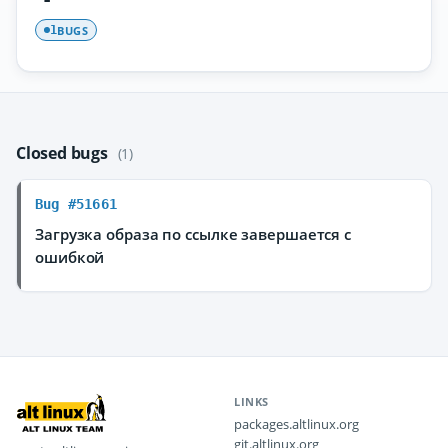
BUGS
1
Closed bugs
(1)
Bug #51661
Загрузка образа по ссылке завершается с
ошибкой
LINKS
packages.altlinux.org
git.altlinux.org