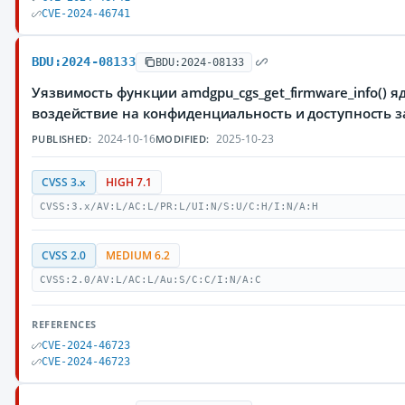
CVE-2024-46741
BDU:2024-08133
BDU:2024-08133
Уязвимость функции amdgpu_cgs_get_firmware_info()
воздействие на конфиденциальность и доступност
2024-10-16
2025-10-23
PUBLISHED:
MODIFIED:
CVSS 3.x
HIGH 7.1
CVSS:3.x/AV:L/AC:L/PR:L/UI:N/S:U/C:H/I:N/A:H
CVSS 2.0
MEDIUM 6.2
CVSS:2.0/AV:L/AC:L/Au:S/C:C/I:N/A:C
REFERENCES
CVE-2024-46723
CVE-2024-46723