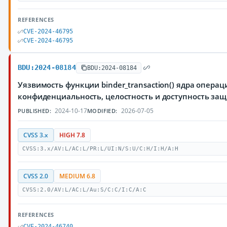
REFERENCES
CVE-2024-46795
CVE-2024-46795
BDU:2024-08184
BDU:2024-08184
Уязвимость функции binder_transaction() ядра опер
конфиденциальность, целостность и доступность з
2024-10-17
2026-07-05
PUBLISHED:
MODIFIED:
CVSS 3.x
HIGH 7.8
CVSS:3.x/AV:L/AC:L/PR:L/UI:N/S:U/C:H/I:H/A:H
CVSS 2.0
MEDIUM 6.8
CVSS:2.0/AV:L/AC:L/Au:S/C:C/I:C/A:C
REFERENCES
CVE-2024-46740