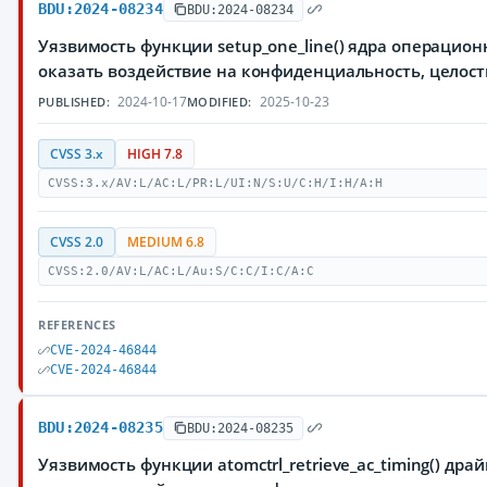
BDU:2024-08234
BDU:2024-08234
Уязвимость функции setup_one_line() ядра операцио
оказать воздействие на конфиденциальность, целос
2024-10-17
2025-10-23
PUBLISHED:
MODIFIED:
CVSS 3.x
HIGH 7.8
CVSS:3.x/AV:L/AC:L/PR:L/UI:N/S:U/C:H/I:H/A:H
CVSS 2.0
MEDIUM 6.8
CVSS:2.0/AV:L/AC:L/Au:S/C:C/I:C/A:C
REFERENCES
CVE-2024-46844
CVE-2024-46844
BDU:2024-08235
BDU:2024-08235
Уязвимость функции atomctrl_retrieve_ac_timing() 