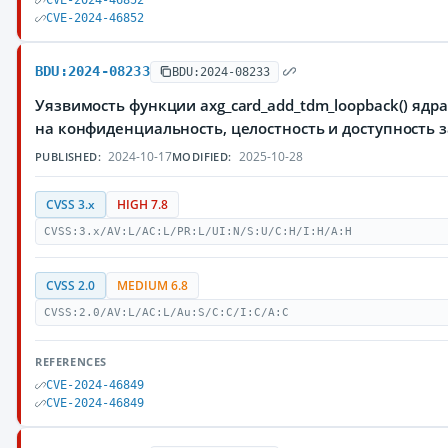
CVE-2024-46852
CVE-2024-46852
BDU:2024-08233
BDU:2024-08233
Уязвимость функции axg_card_add_tdm_loopback() яд
на конфиденциальность, целостность и доступност
2024-10-17
2025-10-28
PUBLISHED:
MODIFIED:
CVSS 3.x
HIGH 7.8
CVSS:3.x/AV:L/AC:L/PR:L/UI:N/S:U/C:H/I:H/A:H
CVSS 2.0
MEDIUM 6.8
CVSS:2.0/AV:L/AC:L/Au:S/C:C/I:C/A:C
REFERENCES
CVE-2024-46849
CVE-2024-46849