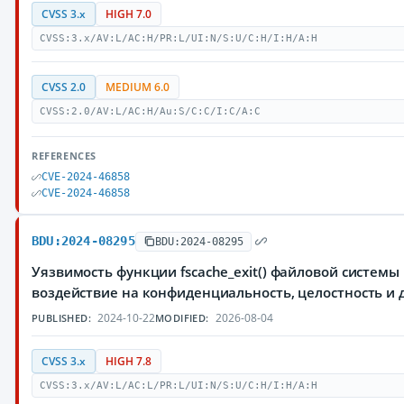
CVSS 3.x
HIGH 7.0
CVSS:3.x/AV:L/AC:H/PR:L/UI:N/S:U/C:H/I:H/A:H
CVSS 2.0
MEDIUM 6.0
CVSS:2.0/AV:L/AC:H/Au:S/C:C/I:C/A:C
REFERENCES
CVE-2024-46858
CVE-2024-46858
BDU:2024-08295
BDU:2024-08295
Уязвимость функции fscache_exit() файловой систем
воздействие на конфиденциальность, целостность 
2024-10-22
2026-08-04
PUBLISHED:
MODIFIED:
CVSS 3.x
HIGH 7.8
CVSS:3.x/AV:L/AC:L/PR:L/UI:N/S:U/C:H/I:H/A:H