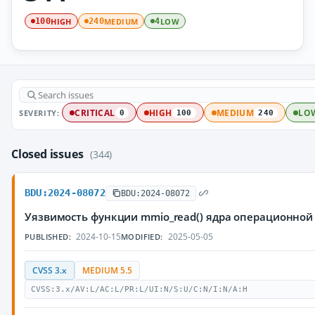
HIGH
MEDIUM
LOW
100
240
4
SEVERITY:
CRITICAL
HIGH
MEDIUM
LO
0
100
240
Closed issues
(344)
BDU:2024-08072
BDU:2024-08072
Уязвимость функции mmio_read() ядра операционной
2024-10-15
2025-05-05
PUBLISHED:
MODIFIED:
CVSS 3.x
MEDIUM 5.5
CVSS:3.x/AV:L/AC:L/PR:L/UI:N/S:U/C:N/I:N/A:H