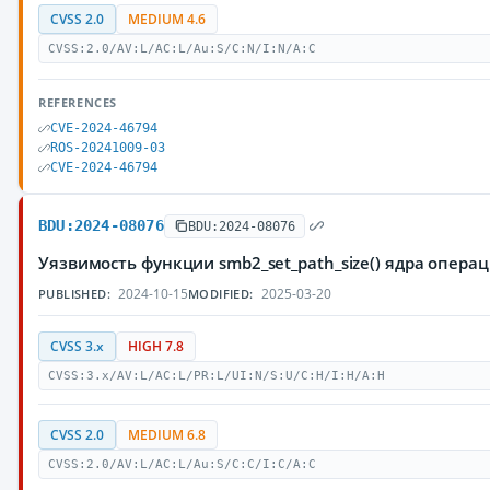
CVSS 2.0
MEDIUM 4.6
CVSS:2.0/AV:L/AC:L/Au:S/C:N/I:N/A:C
REFERENCES
CVE-2024-46794
ROS-20241009-03
CVE-2024-46794
BDU:2024-08076
BDU:2024-08076
Уязвимость функции smb2_set_path_size() ядра опер
2024-10-15
2025-03-20
PUBLISHED:
MODIFIED:
CVSS 3.x
HIGH 7.8
CVSS:3.x/AV:L/AC:L/PR:L/UI:N/S:U/C:H/I:H/A:H
CVSS 2.0
MEDIUM 6.8
CVSS:2.0/AV:L/AC:L/Au:S/C:C/I:C/A:C