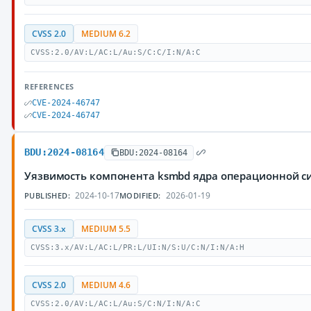
CVSS 2.0
MEDIUM 6.2
CVSS:2.0/AV:L/AC:L/Au:S/C:C/I:N/A:C
REFERENCES
CVE-2024-46747
CVE-2024-46747
BDU:2024-08164
BDU:2024-08164
Уязвимость компонента ksmbd ядра операционной с
2024-10-17
2026-01-19
PUBLISHED:
MODIFIED:
CVSS 3.x
MEDIUM 5.5
CVSS:3.x/AV:L/AC:L/PR:L/UI:N/S:U/C:N/I:N/A:H
CVSS 2.0
MEDIUM 4.6
CVSS:2.0/AV:L/AC:L/Au:S/C:N/I:N/A:C