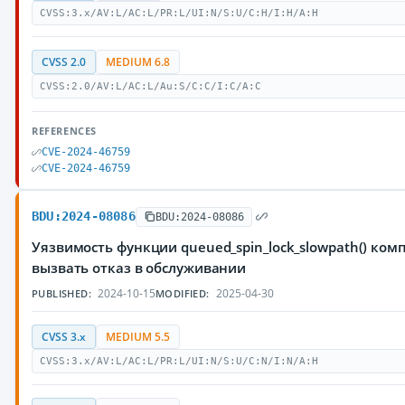
CVSS:3.x/AV:L/AC:L/PR:L/UI:N/S:U/C:H/I:H/A:H
CVSS 2.0
MEDIUM 6.8
CVSS:2.0/AV:L/AC:L/Au:S/C:C/I:C/A:C
REFERENCES
CVE-2024-46759
CVE-2024-46759
BDU:2024-08086
BDU:2024-08086
Уязвимость функции queued_spin_lock_slowpath() ко
вызвать отказ в обслуживании
2024-10-15
2025-04-30
PUBLISHED:
MODIFIED:
CVSS 3.x
MEDIUM 5.5
CVSS:3.x/AV:L/AC:L/PR:L/UI:N/S:U/C:N/I:N/A:H