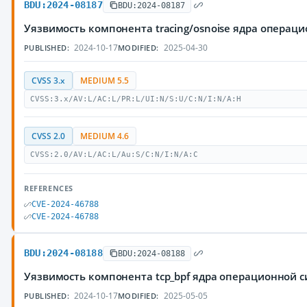
BDU:2024-08187
BDU:2024-08187
Уязвимость компонента tracing/osnoise ядра операц
2024-10-17
2025-04-30
PUBLISHED:
MODIFIED:
CVSS 3.x
MEDIUM 5.5
CVSS:3.x/AV:L/AC:L/PR:L/UI:N/S:U/C:N/I:N/A:H
CVSS 2.0
MEDIUM 4.6
CVSS:2.0/AV:L/AC:L/Au:S/C:N/I:N/A:C
REFERENCES
CVE-2024-46788
CVE-2024-46788
BDU:2024-08188
BDU:2024-08188
Уязвимость компонента tcp_bpf ядра операционной 
2024-10-17
2025-05-05
PUBLISHED:
MODIFIED: