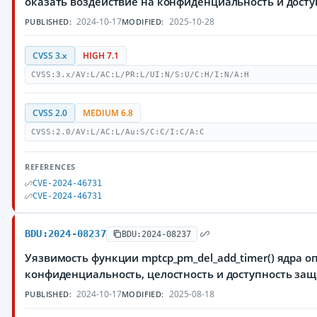
оказать воздействие на конфиденциальность и дос
2024-10-17
2025-10-28
PUBLISHED:
MODIFIED:
CVSS 3.x
HIGH 7.1
CVSS:3.x/AV:L/AC:L/PR:L/UI:N/S:U/C:H/I:N/A:H
CVSS 2.0
MEDIUM 6.8
CVSS:2.0/AV:L/AC:L/Au:S/C:C/I:C/A:C
REFERENCES
CVE-2024-46731
CVE-2024-46731
BDU:2024-08237
BDU:2024-08237
Уязвимость функции mptcp_pm_del_add_timer() ядра 
конфиденциальность, целостность и доступность з
2024-10-17
2025-08-18
PUBLISHED:
MODIFIED: