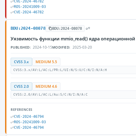
CVE-2024-46782
ROS-20241009-03
CVE-2024-46782
BDU:2024-08078
BDU:2024-08078
Уязвимость функции mmio_read() ядра операционной
2024-10-15
2025-03-20
PUBLISHED:
MODIFIED:
CVSS 3.x
MEDIUM 5.5
CVSS:3.x/AV:L/AC:L/PR:L/UI:N/S:U/C:N/I:N/A:H
CVSS 2.0
MEDIUM 4.6
CVSS:2.0/AV:L/AC:L/Au:S/C:N/I:N/A:C
REFERENCES
CVE-2024-46794
ROS-20241009-03
CVE-2024-46794