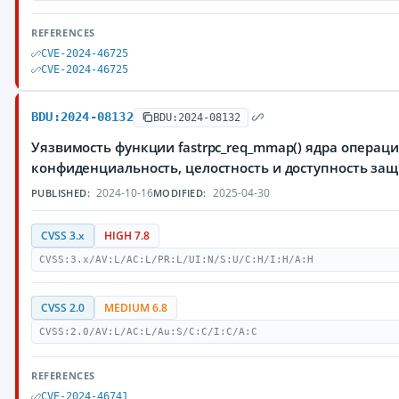
REFERENCES
CVE-2024-46725
CVE-2024-46725
BDU:2024-08132
BDU:2024-08132
Уязвимость функции fastrpc_req_mmap() ядра операц
конфиденциальность, целостность и доступность з
2024-10-16
2025-04-30
PUBLISHED:
MODIFIED:
CVSS 3.x
HIGH 7.8
CVSS:3.x/AV:L/AC:L/PR:L/UI:N/S:U/C:H/I:H/A:H
CVSS 2.0
MEDIUM 6.8
CVSS:2.0/AV:L/AC:L/Au:S/C:C/I:C/A:C
REFERENCES
CVE-2024-46741