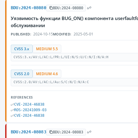
BDU:2024-08080
BDU:2024-08080
Уязвимость функции BUG_ON() компонента userfaultf
обслуживании
2024-10-15
2025-05-01
PUBLISHED:
MODIFIED:
CVSS 3.x
MEDIUM 5.5
CVSS:3.x/AV:L/AC:L/PR:L/UI:N/S:U/C:N/I:N/A:H
CVSS 2.0
MEDIUM 4.6
CVSS:2.0/AV:L/AC:L/Au:S/C:N/I:N/A:C
REFERENCES
CVE-2024-46838
ROS-20241009-03
CVE-2024-46838
BDU:2024-08083
BDU:2024-08083