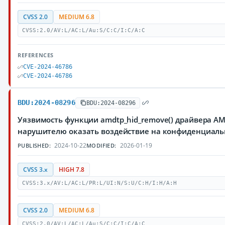
CVSS 2.0
MEDIUM 6.8
CVSS:2.0/AV:L/AC:L/Au:S/C:C/I:C/A:C
REFERENCES
CVE-2024-46786
CVE-2024-46786
BDU:2024-08296
BDU:2024-08296
Уязвимость функции amdtp_hid_remove() драйвера AM
нарушителю оказать воздействие на конфиденциаль
2024-10-22
2026-01-19
PUBLISHED:
MODIFIED:
CVSS 3.x
HIGH 7.8
CVSS:3.x/AV:L/AC:L/PR:L/UI:N/S:U/C:H/I:H/A:H
CVSS 2.0
MEDIUM 6.8
CVSS:2.0/AV:L/AC:L/Au:S/C:C/I:C/A:C