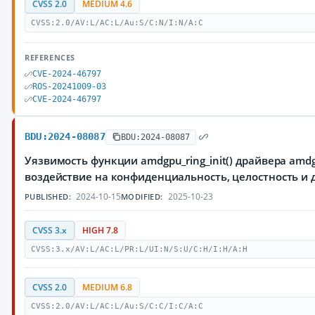
CVSS 2.0
MEDIUM 4.6
CVSS:2.0/AV:L/AC:L/Au:S/C:N/I:N/A:C
REFERENCES
CVE-2024-46797
ROS-20241009-03
CVE-2024-46797
BDU:2024-08087
BDU:2024-08087
Уязвимость функции amdgpu_ring_init() драйвера am
воздействие на конфиденциальность, целостность 
2024-10-15
2025-10-23
PUBLISHED:
MODIFIED:
CVSS 3.x
HIGH 7.8
CVSS:3.x/AV:L/AC:L/PR:L/UI:N/S:U/C:H/I:H/A:H
CVSS 2.0
MEDIUM 6.8
CVSS:2.0/AV:L/AC:L/Au:S/C:C/I:C/A:C