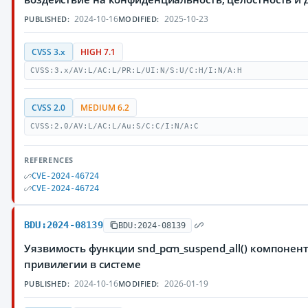
2024-10-16
2025-10-23
PUBLISHED:
MODIFIED:
CVSS 3.x
HIGH 7.1
CVSS:3.x/AV:L/AC:L/PR:L/UI:N/S:U/C:H/I:N/A:H
CVSS 2.0
MEDIUM 6.2
CVSS:2.0/AV:L/AC:L/Au:S/C:C/I:N/A:C
REFERENCES
CVE-2024-46724
CVE-2024-46724
BDU:2024-08139
BDU:2024-08139
Уязвимость функции snd_pcm_suspend_all() компоне
привилегии в системе
2024-10-16
2026-01-19
PUBLISHED:
MODIFIED: