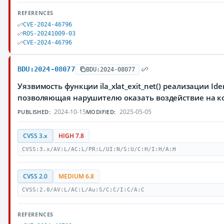
REFERENCES
CVE-2024-46796
ROS-20241009-03
CVE-2024-46796
BDU:2024-08077
BDU:2024-08077
Уязвимость функции ila_xlat_exit_net() реализации Ide
позволяющая нарушителю оказать воздействие на к
2024-10-15
2025-05-05
PUBLISHED:
MODIFIED:
CVSS 3.x
HIGH 7.8
CVSS:3.x/AV:L/AC:L/PR:L/UI:N/S:U/C:H/I:H/A:H
CVSS 2.0
MEDIUM 6.8
CVSS:2.0/AV:L/AC:L/Au:S/C:C/I:C/A:C
REFERENCES