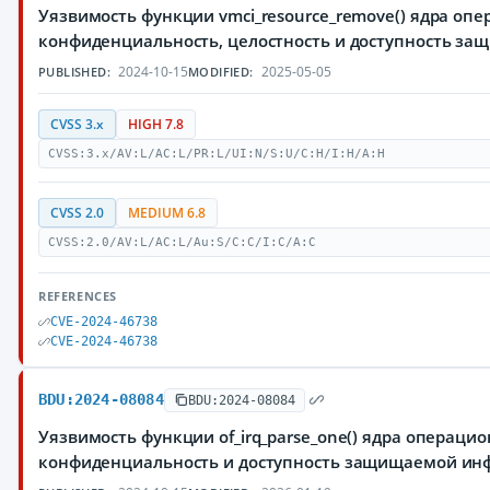
Уязвимость функции vmci_resource_remove() ядра оп
конфиденциальность, целостность и доступность з
2024-10-15
2025-05-05
PUBLISHED:
MODIFIED:
CVSS 3.x
HIGH 7.8
CVSS:3.x/AV:L/AC:L/PR:L/UI:N/S:U/C:H/I:H/A:H
CVSS 2.0
MEDIUM 6.8
CVSS:2.0/AV:L/AC:L/Au:S/C:C/I:C/A:C
REFERENCES
CVE-2024-46738
CVE-2024-46738
BDU:2024-08084
BDU:2024-08084
Уязвимость функции of_irq_parse_one() ядра операц
конфиденциальность и доступность защищаемой и