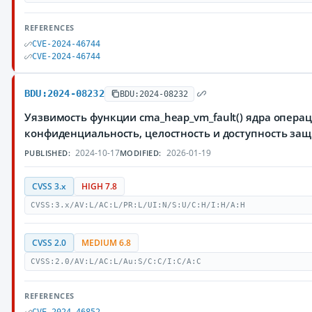
REFERENCES
CVE-2024-46744
CVE-2024-46744
BDU:2024-08232
BDU:2024-08232
Уязвимость функции cma_heap_vm_fault() ядра опера
конфиденциальность, целостность и доступность з
2024-10-17
2026-01-19
PUBLISHED:
MODIFIED:
CVSS 3.x
HIGH 7.8
CVSS:3.x/AV:L/AC:L/PR:L/UI:N/S:U/C:H/I:H/A:H
CVSS 2.0
MEDIUM 6.8
CVSS:2.0/AV:L/AC:L/Au:S/C:C/I:C/A:C
REFERENCES