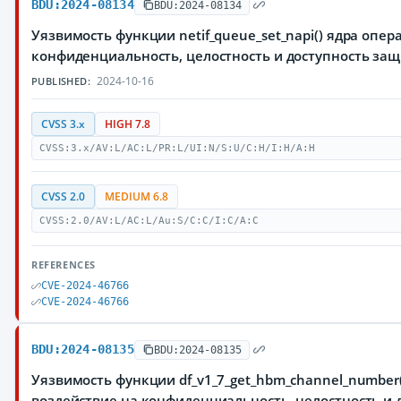
BDU:2024-08134
BDU:2024-08134
Уязвимость функции netif_queue_set_napi() ядра оп
конфиденциальность, целостность и доступность з
2024-10-16
PUBLISHED:
CVSS 3.x
HIGH 7.8
CVSS:3.x/AV:L/AC:L/PR:L/UI:N/S:U/C:H/I:H/A:H
CVSS 2.0
MEDIUM 6.8
CVSS:2.0/AV:L/AC:L/Au:S/C:C/I:C/A:C
REFERENCES
CVE-2024-46766
CVE-2024-46766
BDU:2024-08135
BDU:2024-08135
Уязвимость функции df_v1_7_get_hbm_channel_numbe
воздействие на конфиденциальность, целостность 