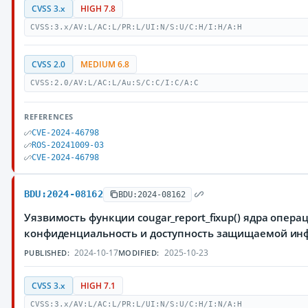
CVSS 3.x
HIGH 7.8
CVSS:3.x/AV:L/AC:L/PR:L/UI:N/S:U/C:H/I:H/A:H
CVSS 2.0
MEDIUM 6.8
CVSS:2.0/AV:L/AC:L/Au:S/C:C/I:C/A:C
REFERENCES
CVE-2024-46798
ROS-20241009-03
CVE-2024-46798
BDU:2024-08162
BDU:2024-08162
Уязвимость функции cougar_report_fixup() ядра опе
конфиденциальность и доступность защищаемой и
2024-10-17
2025-10-23
PUBLISHED:
MODIFIED:
CVSS 3.x
HIGH 7.1
CVSS:3.x/AV:L/AC:L/PR:L/UI:N/S:U/C:H/I:N/A:H