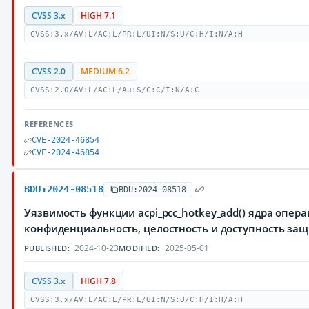
CVSS 3.x
HIGH 7.1
CVSS:3.x/AV:L/AC:L/PR:L/UI:N/S:U/C:H/I:N/A:H
CVSS 2.0
MEDIUM 6.2
CVSS:2.0/AV:L/AC:L/Au:S/C:C/I:N/A:C
REFERENCES
CVE-2024-46854
CVE-2024-46854
BDU:2024-08518
BDU:2024-08518
Уязвимость функции acpi_pcc_hotkey_add() ядра опе
конфиденциальность, целостность и доступность з
2024-10-23
2025-05-01
PUBLISHED:
MODIFIED:
CVSS 3.x
HIGH 7.8
CVSS:3.x/AV:L/AC:L/PR:L/UI:N/S:U/C:H/I:H/A:H