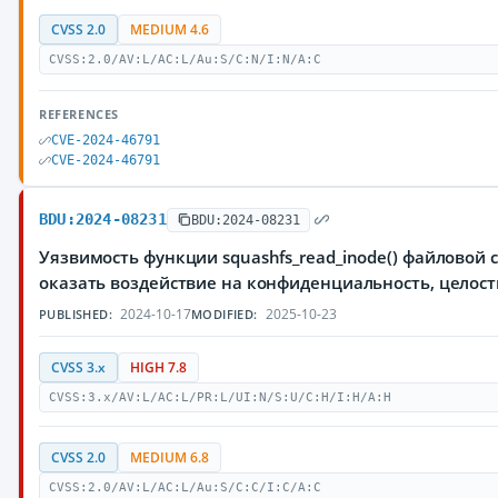
CVSS 2.0
MEDIUM 4.6
CVSS:2.0/AV:L/AC:L/Au:S/C:N/I:N/A:C
REFERENCES
CVE-2024-46791
CVE-2024-46791
BDU:2024-08231
BDU:2024-08231
Уязвимость функции squashfs_read_inode() файловой
оказать воздействие на конфиденциальность, целос
2024-10-17
2025-10-23
PUBLISHED:
MODIFIED:
CVSS 3.x
HIGH 7.8
CVSS:3.x/AV:L/AC:L/PR:L/UI:N/S:U/C:H/I:H/A:H
CVSS 2.0
MEDIUM 6.8
CVSS:2.0/AV:L/AC:L/Au:S/C:C/I:C/A:C