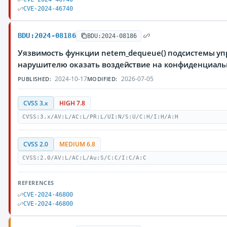
CVE-2024-46740
BDU:2024-08186
BDU:2024-08186
Уязвимость функции netem_dequeue() подсистемы уп
нарушителю оказать воздействие на конфиденциаль
2024-10-17
2026-07-05
PUBLISHED:
MODIFIED:
CVSS 3.x
HIGH 7.8
CVSS:3.x/AV:L/AC:L/PR:L/UI:N/S:U/C:H/I:H/A:H
CVSS 2.0
MEDIUM 6.8
CVSS:2.0/AV:L/AC:L/Au:S/C:C/I:C/A:C
REFERENCES
CVE-2024-46800
CVE-2024-46800