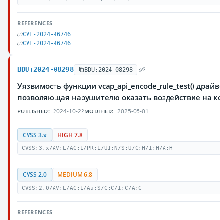
REFERENCES
CVE-2024-46746
CVE-2024-46746
BDU:2024-08298
BDU:2024-08298
Уязвимость функции vcap_api_encode_rule_test() драй
позволяющая нарушителю оказать воздействие на к
2024-10-22
2025-05-01
PUBLISHED:
MODIFIED:
CVSS 3.x
HIGH 7.8
CVSS:3.x/AV:L/AC:L/PR:L/UI:N/S:U/C:H/I:H/A:H
CVSS 2.0
MEDIUM 6.8
CVSS:2.0/AV:L/AC:L/Au:S/C:C/I:C/A:C
REFERENCES