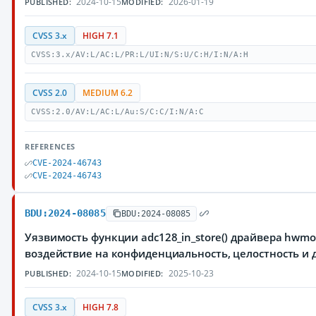
2024-10-15
2026-01-19
PUBLISHED:
MODIFIED:
CVSS 3.x
HIGH 7.1
CVSS:3.x/AV:L/AC:L/PR:L/UI:N/S:U/C:H/I:N/A:H
CVSS 2.0
MEDIUM 6.2
CVSS:2.0/AV:L/AC:L/Au:S/C:C/I:N/A:C
REFERENCES
CVE-2024-46743
CVE-2024-46743
BDU:2024-08085
BDU:2024-08085
Уязвимость функции adc128_in_store() драйвера hw
воздействие на конфиденциальность, целостность 
2024-10-15
2025-10-23
PUBLISHED:
MODIFIED:
CVSS 3.x
HIGH 7.8