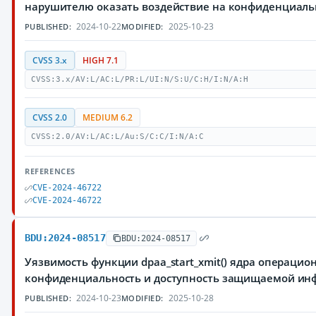
нарушителю оказать воздействие на конфиденциал
2024-10-22
2025-10-23
PUBLISHED:
MODIFIED:
CVSS 3.x
HIGH 7.1
CVSS:3.x/AV:L/AC:L/PR:L/UI:N/S:U/C:H/I:N/A:H
CVSS 2.0
MEDIUM 6.2
CVSS:2.0/AV:L/AC:L/Au:S/C:C/I:N/A:C
REFERENCES
CVE-2024-46722
CVE-2024-46722
BDU:2024-08517
BDU:2024-08517
Уязвимость функции dpaa_start_xmit() ядра операци
конфиденциальность и доступность защищаемой и
2024-10-23
2025-10-28
PUBLISHED:
MODIFIED: