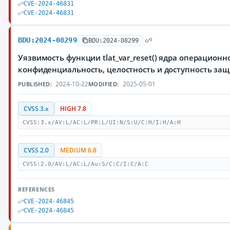
CVE-2024-46831
CVE-2024-46831
BDU:2024-08299
BDU:2024-08299
Уязвимость функции tlat_var_reset() ядра операцион
конфиденциальность, целостность и доступность з
2024-10-22
2025-05-01
PUBLISHED:
MODIFIED:
CVSS 3.x
HIGH 7.8
CVSS:3.x/AV:L/AC:L/PR:L/UI:N/S:U/C:H/I:H/A:H
CVSS 2.0
MEDIUM 6.8
CVSS:2.0/AV:L/AC:L/Au:S/C:C/I:C/A:C
REFERENCES
CVE-2024-46845
CVE-2024-46845