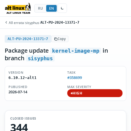
RU
EN
All errata
/
sisyphus
/
ALT-PU-2024-13371-7
ALT-PU-2024-13371-7
Copy
Package update
in
kernel-image-mp
branch
sisyphus
VERSION
TASK
#358699
6.10.12-alt1
PUBLISHED
MAX SEVERITY
2026-07-14
HIGH
CLOSED ISSUES
344