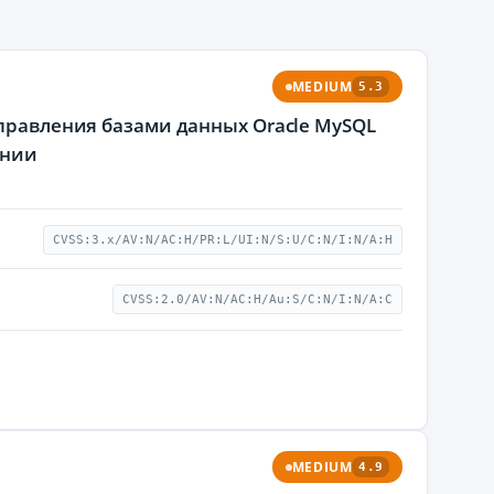
MEDIUM
5.3
управления базами данных Oracle MySQL
ании
CVSS:3.x/AV:N/AC:H/PR:L/UI:N/S:U/C:N/I:N/A:H
CVSS:2.0/AV:N/AC:H/Au:S/C:N/I:N/A:C
MEDIUM
4.9