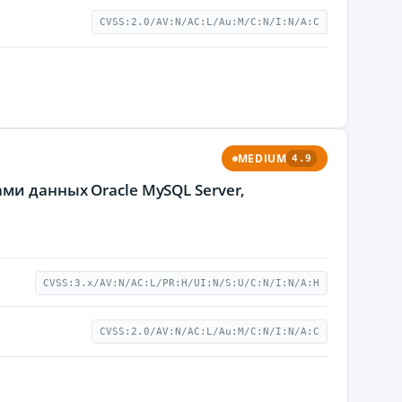
CVSS:2.0/AV:N/AC:L/Au:M/C:N/I:N/A:C
MEDIUM
4.9
ми данных Oracle MySQL Server,
CVSS:3.x/AV:N/AC:L/PR:H/UI:N/S:U/C:N/I:N/A:H
CVSS:2.0/AV:N/AC:L/Au:M/C:N/I:N/A:C