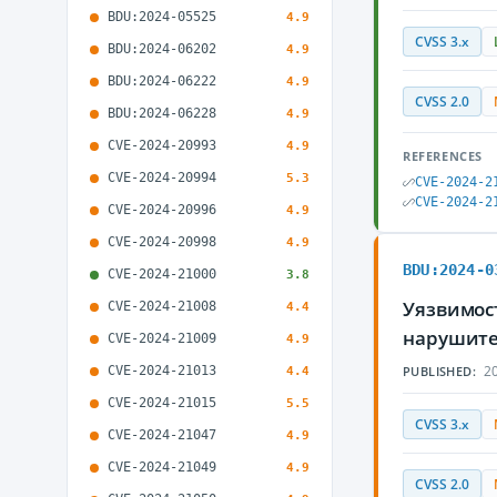
BDU:2024-05525
4.9
CVSS 3.x
BDU:2024-06202
4.9
BDU:2024-06222
4.9
CVSS 2.0
BDU:2024-06228
4.9
CVE-2024-20993
4.9
REFERENCES
CVE-2024-20994
5.3
CVE-2024-2
CVE-2024-2
CVE-2024-20996
4.9
CVE-2024-20998
4.9
BDU:2024-0
CVE-2024-21000
3.8
Уязвимос
CVE-2024-21008
4.4
нарушите
CVE-2024-21009
4.9
20
CVE-2024-21013
PUBLISHED:
4.4
CVE-2024-21015
5.5
CVSS 3.x
CVE-2024-21047
4.9
CVE-2024-21049
4.9
CVSS 2.0