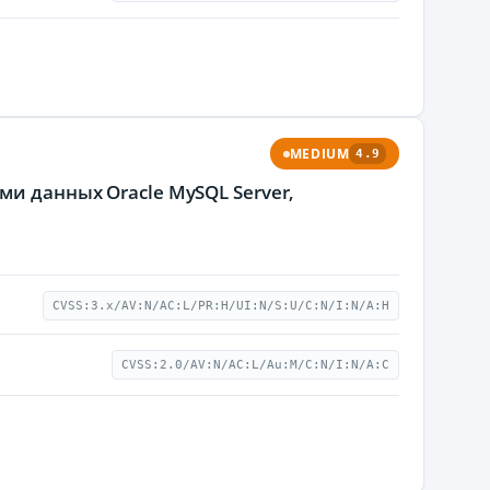
MEDIUM
4.9
ми данных Oracle MySQL Server,
CVSS:3.x/AV:N/AC:L/PR:H/UI:N/S:U/C:N/I:N/A:H
CVSS:2.0/AV:N/AC:L/Au:M/C:N/I:N/A:C