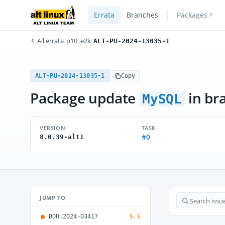
Errata
Branches
Packages
All errata
/
p10_e2k
/
ALT-PU-2024-13035-1
ALT-PU-2024-13035-1
Copy
Package update
in br
MySQL
VERSION
TASK
#0
8.0.39-alt1
JUMP TO
BDU:2024-03417
5.3