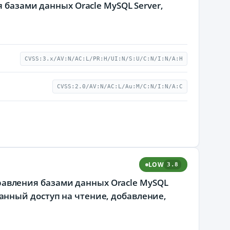
 базами данных Oracle MySQL Server,
CVSS:3.x/AV:N/AC:L/PR:H/UI:N/S:U/C:N/I:N/A:H
CVSS:2.0/AV:N/AC:L/Au:M/C:N/I:N/A:C
LOW
3.8
управления базами данных Oracle MySQL
нный доступ на чтение, добавление,