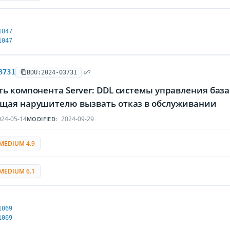
1047
1047
3731
BDU:2024-03731
ь компонента Server: DDL системы управления база
щая нарушителю вызвать отказ в обслуживании
24-05-14
2024-09-29
MODIFIED:
MEDIUM 4.9
MEDIUM 6.1
1069
1069