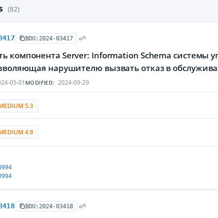
es
(82)
3417
BDU:2024-03417
ь компонента Server: Information Schema системы 
позволяющая нарушителю вызвать отказ в обслужив
24-05-01
2024-09-29
MODIFIED:
MEDIUM 5.3
MEDIUM 4.9
0994
0994
3418
BDU:2024-03418