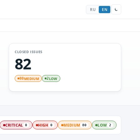
RU
EN
CLOSED ISSUES
82
MEDIUM
LOW
80
2
CRITICAL
HIGH
MEDIUM
LOW
0
0
80
2