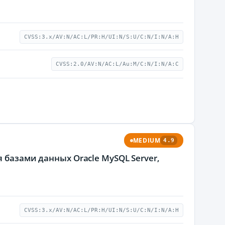
CVSS:3.x/AV:N/AC:L/PR:H/UI:N/S:U/C:N/I:N/A:H
CVSS:2.0/AV:N/AC:L/Au:M/C:N/I:N/A:C
MEDIUM
4.9
 базами данных Oracle MySQL Server,
CVSS:3.x/AV:N/AC:L/PR:H/UI:N/S:U/C:N/I:N/A:H