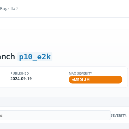
Bugzilla
anch
p10_e2k
PUBLISHED
MAX SEVERITY
2024-09-19
MEDIUM
SEVERITY: