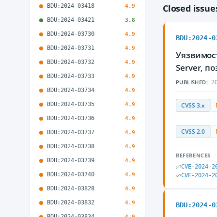
BDU:2024-03418
Closed issu
4.9
BDU:2024-03421
3.8
BDU:2024-03730
4.9
BDU:2024-0
BDU:2024-03731
4.9
Уязвимост
BDU:2024-03732
4.9
Server, 
BDU:2024-03733
4.9
20
PUBLISHED:
BDU:2024-03734
4.9
BDU:2024-03735
4.9
CVSS 3.x
BDU:2024-03736
4.9
CVSS 2.0
BDU:2024-03737
4.9
BDU:2024-03738
4.9
REFERENCES
BDU:2024-03739
4.9
CVE-2024-2
BDU:2024-03740
4.9
CVE-2024-2
BDU:2024-03828
4.9
BDU:2024-03832
4.9
BDU:2024-0
BDU:2024-03834
4.9