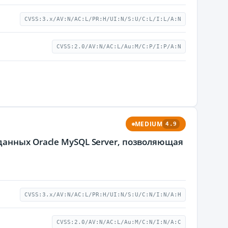
CVSS:3.x/AV:N/AC:L/PR:H/UI:N/S:U/C:L/I:L/A:N
CVSS:2.0/AV:N/AC:L/Au:M/C:P/I:P/A:N
MEDIUM
4.9
анных Oracle MySQL Server, позволяющая
CVSS:3.x/AV:N/AC:L/PR:H/UI:N/S:U/C:N/I:N/A:H
CVSS:2.0/AV:N/AC:L/Au:M/C:N/I:N/A:C