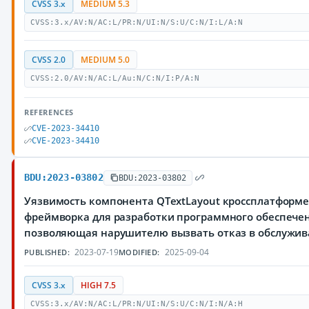
CVSS 3.x
MEDIUM 5.3
CVSS:3.x/AV:N/AC:L/PR:N/UI:N/S:U/C:N/I:L/A:N
CVSS 2.0
MEDIUM 5.0
CVSS:2.0/AV:N/AC:L/Au:N/C:N/I:P/A:N
REFERENCES
CVE-2023-34410
CVE-2023-34410
BDU:2023-03802
BDU:2023-03802
Уязвимость компонента QTextLayout кроссплатформ
фреймворка для разработки программного обеспечен
позволяющая нарушителю вызвать отказ в обслужи
2023-07-19
2025-09-04
PUBLISHED:
MODIFIED:
CVSS 3.x
HIGH 7.5
CVSS:3.x/AV:N/AC:L/PR:N/UI:N/S:U/C:N/I:N/A:H