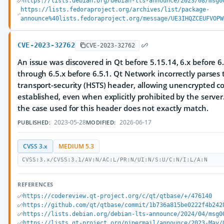
https://lists.debian.org/debian-lts-announce/2023/08/msg0
https://lists.fedoraproject.org/archives/list/package-
announce%40lists.fedoraproject.org/message/UE3IHQZCEUFVOPW
CVE-2023-32762
CVE-2023-32762
An issue was discovered in Qt before 5.15.14, 6.x before 6.
through 6.5.x before 6.5.1. Qt Network incorrectly parses t
transport-security (HSTS) header, allowing unencrypted c
established, even when explicitly prohibited by the server
the case used for this header does not exactly match.
2023-05-28
2026-06-17
PUBLISHED:
MODIFIED:
CVSS 3.x
MEDIUM 5.3
CVSS:3.x/CVSS:3.1/AV:N/AC:L/PR:N/UI:N/S:U/C:N/I:L/A:N
REFERENCES
https://codereview.qt-project.org/c/qt/qtbase/+/476140
https://github.com/qt/qtbase/commit/1b736a815be0222f4b242
https://lists.debian.org/debian-lts-announce/2024/04/msg0
https://lists.qt-project.org/pipermail/announce/2023-May/