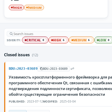
HIGH
MEDIUM
6
6
SEVERITY:
CRITICAL
HIGH
MEDIUM
LOW
0
6
6
0
Closed issues
(12)
BDU:2023-03689
BDU:2023-03689
Уязвимость кроссплатформенного фреймворка для р
программного обеспечения Qt, связанная с ошибкам
подтверждения подлинности сертификата, позволя
обойти существующие ограничения безопасности
2023-07-12
2025-03-04
PUBLISHED:
MODIFIED: