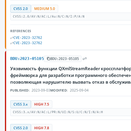
CVSS 2.0
MEDIUM 5.0
CVSS:2.0/AV:N/AC:L/Au:N/C:N/I:P/A:N
REFERENCES
CVE-2023-32762
CVE-2023-32762
BDU:2023-05105
BDU:2023-05105
Уязвимость функции QXmlStreamReader кроссплатфо
фреймворка для разработки программного обеспечен
позволяющая нарушителю вызвать отказ в обслужи
2023-09-03
2025-09-04
PUBLISHED:
MODIFIED:
CVSS 3.x
HIGH 7.5
CVSS:3.x/AV:N/AC:L/PR:N/UI:N/S:U/C:N/I:N/A:H
CVSS 2.0
HIGH 7.8