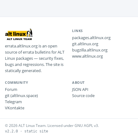
LINKS
packages.altlinux.org
git.altlinux.org
errata.altlinux.org is an open
bugzilla.altlinux.org
source of errata bulletins for ALT
www.altlinux.org
Linux packages — security fixes,
bugs and regressions. The site is
statically generated.
COMMUNITY
ABOUT
Forum
JSON API
git (altlinux.space)
Source code
Telegram
VKontakte
© 2026 ALT Linux Team. Licensed under GNU AGPL v3.
v2.2.0 · static site