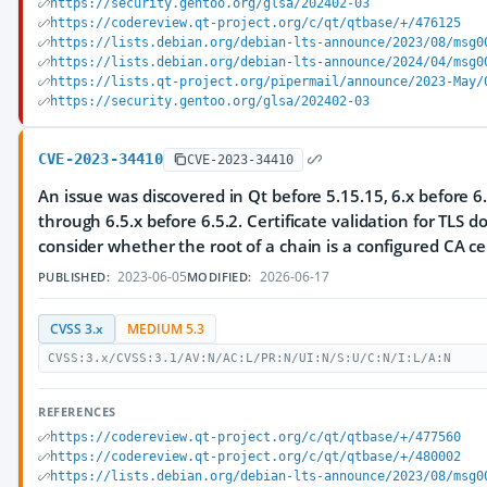
https://security.gentoo.org/glsa/202402-03
https://codereview.qt-project.org/c/qt/qtbase/+/476125
https://lists.debian.org/debian-lts-announce/2023/08/msg0
https://lists.debian.org/debian-lts-announce/2024/04/msg0
https://lists.qt-project.org/pipermail/announce/2023-May/
https://security.gentoo.org/glsa/202402-03
CVE-2023-34410
CVE-2023-34410
An issue was discovered in Qt before 5.15.15, 6.x before 6.
through 6.5.x before 6.5.2. Certificate validation for TLS 
consider whether the root of a chain is a configured CA cer
2023-06-05
2026-06-17
PUBLISHED:
MODIFIED:
CVSS 3.x
MEDIUM 5.3
CVSS:3.x/CVSS:3.1/AV:N/AC:L/PR:N/UI:N/S:U/C:N/I:L/A:N
REFERENCES
https://codereview.qt-project.org/c/qt/qtbase/+/477560
https://codereview.qt-project.org/c/qt/qtbase/+/480002
https://lists.debian.org/debian-lts-announce/2023/08/msg0