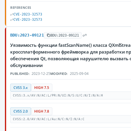
REFERENCES
CVE-2023-32573
CVE-2023-32573
BDU:2023-09121
BDU:2023-09121
Уязвимость функции fastScanName() класса QXmlStre
кроссплатформенного фреймворка для разработки п
обеспечения Qt, позволяющая нарушителю вызвать о
обслуживании
2023-12-25
2025-09-04
PUBLISHED:
MODIFIED:
CVSS 3.x
HIGH 7.5
CVSS:3.x/AV:N/AC:L/PR:N/UI:N/S:U/C:N/I:N/A:H
CVSS 2.0
HIGH 7.8
CVSS:2.0/AV:N/AC:L/Au:N/C:N/I:N/A:C