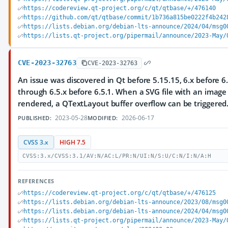
https://codereview.qt-project.org/c/qt/qtbase/+/476140
https://github.com/qt/qtbase/commit/1b736a815be0222f4b242
https://lists.debian.org/debian-lts-announce/2024/04/msg0
https://lists.qt-project.org/pipermail/announce/2023-May/
CVE-2023-32763
CVE-2023-32763
An issue was discovered in Qt before 5.15.15, 6.x before 6.
through 6.5.x before 6.5.1. When a SVG file with an image i
rendered, a QTextLayout buffer overflow can be triggered
2023-05-28
2026-06-17
PUBLISHED:
MODIFIED:
CVSS 3.x
HIGH 7.5
CVSS:3.x/CVSS:3.1/AV:N/AC:L/PR:N/UI:N/S:U/C:N/I:N/A:H
REFERENCES
https://codereview.qt-project.org/c/qt/qtbase/+/476125
https://lists.debian.org/debian-lts-announce/2023/08/msg0
https://lists.debian.org/debian-lts-announce/2024/04/msg0
https://lists.qt-project.org/pipermail/announce/2023-May/