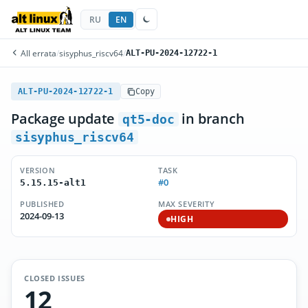
RU
EN
All errata
/
sisyphus_riscv64
/
ALT-PU-2024-12722-1
ALT-PU-2024-12722-1
Copy
Package update
in branch
qt5-doc
sisyphus_riscv64
VERSION
TASK
#0
5.15.15-alt1
PUBLISHED
MAX SEVERITY
2024-09-13
HIGH
CLOSED ISSUES
12