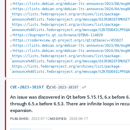
https://lists.debian.org/debian-lts-announce/2023/08/msg0
https://lists.debian.org/debian-lts-announce/2024/04/msg0
https://lists.fedoraproject.org/archives/list/package-
announce%40lists.fedoraproject.org/message/O3JR3N3IF5MUSET
https://lists.fedoraproject.org/archives/list/package-
announce%40lists.fedoraproject.org/message/SZK7EDD4ILPPSQA
https://bugreports.qt.io/browse/QTBUG-114829
https://codereview.qt-project.org/c/qt/qtbase/+/455027
https://lists.debian.org/debian-lts-announce/2023/08/msg0
https://lists.debian.org/debian-lts-announce/2024/04/msg0
https://lists.fedoraproject.org/archives/list/package-
announce%40lists.fedoraproject.org/message/O3JR3N3IF5MUSET
https://lists.fedoraproject.org/archives/list/package-
announce%40lists.fedoraproject.org/message/SZK7EDD4ILPPSQA
CVE-2023-38197
CVE-2023-38197
An issue was discovered in Qt before 5.15.15, 6.x before 6.
through 6.5.x before 6.5.3. There are infinite loops in recu
expansion.
2023-07-12
2026-06-17
PUBLISHED:
MODIFIED: