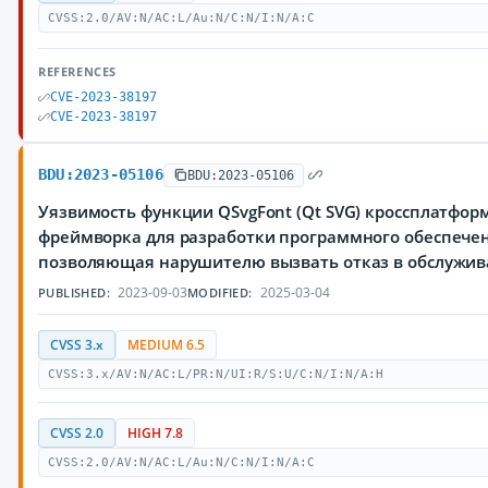
CVSS:2.0/AV:N/AC:L/Au:N/C:N/I:N/A:C
REFERENCES
CVE-2023-38197
CVE-2023-38197
BDU:2023-05106
BDU:2023-05106
Уязвимость функции QSvgFont (Qt SVG) кроссплатфор
фреймворка для разработки программного обеспечен
позволяющая нарушителю вызвать отказ в обслужи
2023-09-03
2025-03-04
PUBLISHED:
MODIFIED:
CVSS 3.x
MEDIUM 6.5
CVSS:3.x/AV:N/AC:L/PR:N/UI:R/S:U/C:N/I:N/A:H
CVSS 2.0
HIGH 7.8
CVSS:2.0/AV:N/AC:L/Au:N/C:N/I:N/A:C