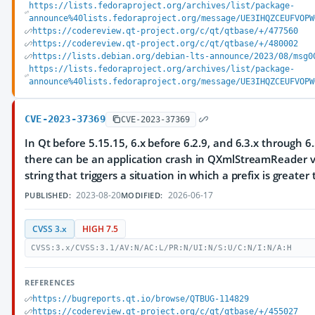
https://lists.fedoraproject.org/archives/list/package-
announce%40lists.fedoraproject.org/message/UE3IHQZCEUFVOPW
https://codereview.qt-project.org/c/qt/qtbase/+/477560
https://codereview.qt-project.org/c/qt/qtbase/+/480002
https://lists.debian.org/debian-lts-announce/2023/08/msg0
https://lists.fedoraproject.org/archives/list/package-
announce%40lists.fedoraproject.org/message/UE3IHQZCEUFVOPW
CVE-2023-37369
CVE-2023-37369
In Qt before 5.15.15, 6.x before 6.2.9, and 6.3.x through 6.
there can be an application crash in QXmlStreamReader v
string that triggers a situation in which a prefix is greater
2023-08-20
2026-06-17
PUBLISHED:
MODIFIED:
CVSS 3.x
HIGH 7.5
CVSS:3.x/CVSS:3.1/AV:N/AC:L/PR:N/UI:N/S:U/C:N/I:N/A:H
REFERENCES
https://bugreports.qt.io/browse/QTBUG-114829
https://codereview.qt-project.org/c/qt/qtbase/+/455027