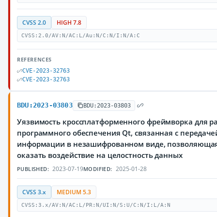
CVSS 2.0
HIGH 7.8
CVSS:2.0/AV:N/AC:L/Au:N/C:N/I:N/A:C
REFERENCES
CVE-2023-32763
CVE-2023-32763
BDU:2023-03803
BDU:2023-03803
Уязвимость кроссплатформенного фреймворка для р
программного обеспечения Qt, связанная с переда
информации в незашифрованном виде, позволяюща
оказать воздействие на целостность данных
2023-07-19
2025-01-28
PUBLISHED:
MODIFIED:
CVSS 3.x
MEDIUM 5.3
CVSS:3.x/AV:N/AC:L/PR:N/UI:N/S:U/C:N/I:L/A:N