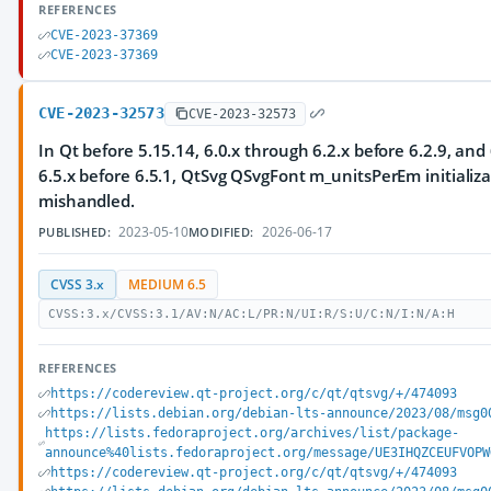
REFERENCES
CVE-2023-37369
CVE-2023-37369
CVE-2023-32573
CVE-2023-32573
In Qt before 5.15.14, 6.0.x through 6.2.x before 6.2.9, and
6.5.x before 6.5.1, QtSvg QSvgFont m_unitsPerEm initializa
mishandled.
2023-05-10
2026-06-17
PUBLISHED:
MODIFIED:
CVSS 3.x
MEDIUM 6.5
CVSS:3.x/CVSS:3.1/AV:N/AC:L/PR:N/UI:R/S:U/C:N/I:N/A:H
REFERENCES
https://codereview.qt-project.org/c/qt/qtsvg/+/474093
https://lists.debian.org/debian-lts-announce/2023/08/msg0
https://lists.fedoraproject.org/archives/list/package-
announce%40lists.fedoraproject.org/message/UE3IHQZCEUFVOPW
https://codereview.qt-project.org/c/qt/qtsvg/+/474093