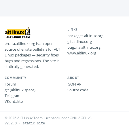
LINKS
packages.altlinux.org
git.altlinux.org
errata.altlinux.org is an open
bugzilla.altlinux.org
source of errata bulletins for ALT
www.altlinux.org
Linux packages — security fixes,
bugs and regressions. The site is
statically generated.
COMMUNITY
ABOUT
Forum
JSON API
git (altlinux.space)
Source code
Telegram
VKontakte
© 2026 ALT Linux Team. Licensed under GNU AGPL v3.
v2.2.0 · static site