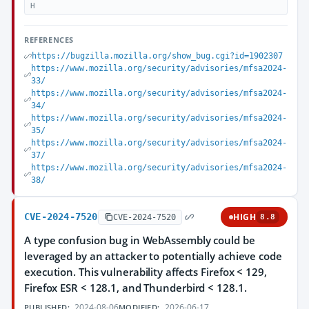
H
REFERENCES
https://bugzilla.mozilla.org/show_bug.cgi?id=1902307
https://www.mozilla.org/security/advisories/mfsa2024-
33/
https://www.mozilla.org/security/advisories/mfsa2024-
34/
https://www.mozilla.org/security/advisories/mfsa2024-
35/
https://www.mozilla.org/security/advisories/mfsa2024-
37/
https://www.mozilla.org/security/advisories/mfsa2024-
38/
CVE-2024-7520
HIGH
CVE-2024-7520
8.8
A type confusion bug in WebAssembly could be
leveraged by an attacker to potentially achieve code
execution. This vulnerability affects Firefox < 129,
Firefox ESR < 128.1, and Thunderbird < 128.1.
2024-08-06
2026-06-17
PUBLISHED:
MODIFIED: