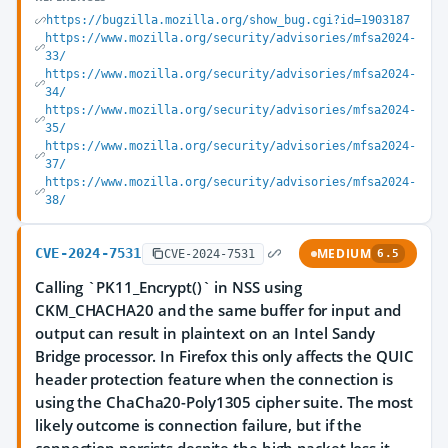
https://bugzilla.mozilla.org/show_bug.cgi?id=1903187
https://www.mozilla.org/security/advisories/mfsa2024-
33/
https://www.mozilla.org/security/advisories/mfsa2024-
34/
https://www.mozilla.org/security/advisories/mfsa2024-
35/
https://www.mozilla.org/security/advisories/mfsa2024-
37/
https://www.mozilla.org/security/advisories/mfsa2024-
38/
CVE-2024-7531
MEDIUM
CVE-2024-7531
6.5
Calling `PK11_Encrypt()` in NSS using
CKM_CHACHA20 and the same buffer for input and
output can result in plaintext on an Intel Sandy
Bridge processor. In Firefox this only affects the QUIC
header protection feature when the connection is
using the ChaCha20-Poly1305 cipher suite. The most
likely outcome is connection failure, but if the