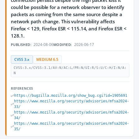
connection persists despite the high packet loss it
could be possible for a network observer to identify
packets as coming from the same source despite a
network path change. This vulnerability affects
Firefox < 129, Firefox ESR < 115.14, and Firefox ESR <
128.1.
2024-08-06
2026-06-17
PUBLISHED:
MODIFIED:
CVSS 3.x
MEDIUM 6.5
CVSS:3.x/CVSS:3.1/AV:N/AC:L/PR:N/UI:R/S:U/C:H/I:N/A:
N
REFERENCES
https://bugzilla.mozilla.org/show_bug.cgi?id=1905691
https://www.mozilla.org/security/advisories/mfsa2024-
33/
https://www.mozilla.org/security/advisories/mfsa2024-
34/
https://www.mozilla.org/security/advisories/mfsa2024-
35/