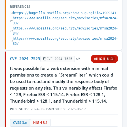
REFERENCES
https://bugzilla.mozilla.org/show_bug.cgi?id=1909241
https://www.mozilla.org/security/advisories/mfsa2024-
33/
https://www.mozilla.org/security/advisories/mfsa2024-
34/
https://www.mozilla.org/security/advisories/mfsa2024-
35/
CVE-2024-7525
HIGH
CVE-2024-7525
8.1
It was possible for a web extension with minimal
permissions to create a `StreamFilter` which could
be used to read and modify the response body of
requests on any site. This vulnerability affects Firefox
< 129, Firefox ESR < 115.14, Firefox ESR < 128.1,
Thunderbird < 128.1, and Thunderbird < 115.14.
2024-08-06
2026-06-17
PUBLISHED:
MODIFIED:
CVSS 3.x
HIGH 8.1