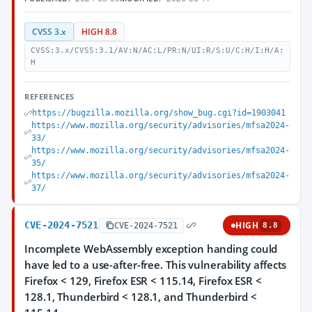
CVSS 3.x
HIGH 8.8
CVSS:3.x/CVSS:3.1/AV:N/AC:L/PR:N/UI:R/S:U/C:H/I:H/A:
H
REFERENCES
https://bugzilla.mozilla.org/show_bug.cgi?id=1903041
https://www.mozilla.org/security/advisories/mfsa2024-
33/
https://www.mozilla.org/security/advisories/mfsa2024-
35/
https://www.mozilla.org/security/advisories/mfsa2024-
37/
CVE-2024-7521
HIGH
CVE-2024-7521
8.8
Incomplete WebAssembly exception handing could
have led to a use-after-free. This vulnerability affects
Firefox < 129, Firefox ESR < 115.14, Firefox ESR <
128.1, Thunderbird < 128.1, and Thunderbird <