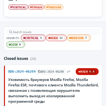
CRITICAL
HIGH
MEDIUM
5
12
7
SEVERITY:
CRITICAL
HIGH
MEDIUM
5
12
7
LOW
0
Closed issues
(24)
BDU:2024-06289
HIGH
BDU:2024-06289
8.8
Уязвимость браузеров Mozilla Firefox, Mozilla
Firefox ESR, почтового клиента Mozilla Thunderbird,
связанная с позволяющая нарушителю
выполнить выход из изолированной
программной среды