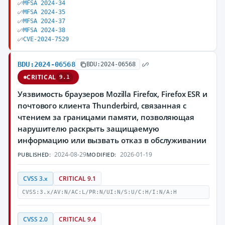
MFSA 2024-34
MFSA 2024-35
MFSA 2024-37
MFSA 2024-38
CVE-2024-7529
BDU:2024-06568
BDU:2024-06568
CRITICAL
9.1
Уязвимость браузеров Mozilla Firefox, Firefox ESR и
почтового клиента Thunderbird, связанная с
чтением за границами памяти, позволяющая
нарушителю раскрыть защищаемую
информацию или вызвать отказ в обслуживании
2024-08-29
2026-01-19
PUBLISHED:
MODIFIED:
CVSS 3.x
CRITICAL 9.1
CVSS:3.x/AV:N/AC:L/PR:N/UI:N/S:U/C:H/I:N/A:H
CVSS 2.0
CRITICAL 9.4