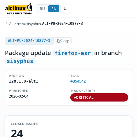
RU
EN
All errata
/
sisyphus
/
ALT-PU-2024-10877-3
ALT-PU-2024-10877-3
Copy
Package update
in branch
firefox-esr
sisyphus
VERSION
TASK
#354542
128.1.0-alt1
PUBLISHED
MAX SEVERITY
2026-02-04
CRITICAL
CLOSED ISSUES
24