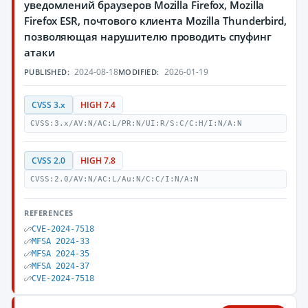
уведомлений браузеров Mozilla Firefox, Mozilla
Firefox ESR, почтового клиента Mozilla Thunderbird,
позволяющая нарушителю проводить спуфинг
атаки
2024-08-18
2026-01-19
PUBLISHED:
MODIFIED:
CVSS 3.x
HIGH 7.4
CVSS:3.x/AV:N/AC:L/PR:N/UI:R/S:C/C:H/I:N/A:N
CVSS 2.0
HIGH 7.8
CVSS:2.0/AV:N/AC:L/Au:N/C:C/I:N/A:N
REFERENCES
CVE-2024-7518
MFSA 2024-33
MFSA 2024-35
MFSA 2024-37
CVE-2024-7518