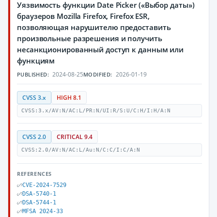
Уязвимость функции Date Picker («Выбор даты»)
браузеров Mozilla Firefox, Firefox ESR,
позволяющая нарушителю предоставить
произвольные разрешения и получить
несанкционированный доступ к данным или
функциям
2024-08-25
2026-01-19
PUBLISHED:
MODIFIED:
CVSS 3.x
HIGH 8.1
CVSS:3.x/AV:N/AC:L/PR:N/UI:R/S:U/C:H/I:H/A:N
CVSS 2.0
CRITICAL 9.4
CVSS:2.0/AV:N/AC:L/Au:N/C:C/I:C/A:N
REFERENCES
CVE-2024-7529
DSA-5740-1
DSA-5744-1
MFSA 2024-33