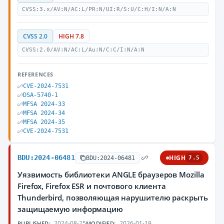
CVSS:3.x/AV:N/AC:L/PR:N/UI:R/S:U/C:H/I:N/A:N
CVSS 2.0
HIGH 7.8
CVSS:2.0/AV:N/AC:L/Au:N/C:C/I:N/A:N
REFERENCES
CVE-2024-7531
DSA-5740-1
MFSA 2024-33
MFSA 2024-34
MFSA 2024-35
CVE-2024-7531
BDU:2024-06481
HIGH
BDU:2024-06481
7.5
Уязвимость библиотеки ANGLE браузеров Mozilla
Firefox, Firefox ESR и почтового клиента
Thunderbird, позволяющая нарушителю раскрыть
защищаемую информацию
2024-08-25
2026-01-19
PUBLISHED:
MODIFIED: