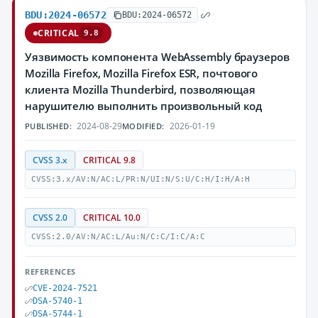
BDU:2024-06572
BDU:2024-06572
CRITICAL
9.8
Уязвимость компонента WebAssembly браузеров
Mozilla Firefox, Mozilla Firefox ESR, почтового
клиента Mozilla Thunderbird, позволяющая
нарушителю выполнить произвольный код
2024-08-29
2026-01-19
PUBLISHED:
MODIFIED:
CVSS 3.x
CRITICAL 9.8
CVSS:3.x/AV:N/AC:L/PR:N/UI:N/S:U/C:H/I:H/A:H
CVSS 2.0
CRITICAL 10.0
CVSS:2.0/AV:N/AC:L/Au:N/C:C/I:C/A:C
REFERENCES
CVE-2024-7521
DSA-5740-1
DSA-5744-1