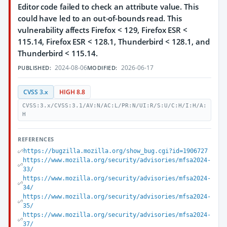
Editor code failed to check an attribute value. This
could have led to an out-of-bounds read. This
vulnerability affects Firefox < 129, Firefox ESR <
115.14, Firefox ESR < 128.1, Thunderbird < 128.1, and
Thunderbird < 115.14.
2024-08-06
2026-06-17
PUBLISHED:
MODIFIED:
CVSS 3.x
HIGH 8.8
CVSS:3.x/CVSS:3.1/AV:N/AC:L/PR:N/UI:R/S:U/C:H/I:H/A:
H
REFERENCES
https://bugzilla.mozilla.org/show_bug.cgi?id=1906727
https://www.mozilla.org/security/advisories/mfsa2024-
33/
https://www.mozilla.org/security/advisories/mfsa2024-
34/
https://www.mozilla.org/security/advisories/mfsa2024-
35/
https://www.mozilla.org/security/advisories/mfsa2024-
37/