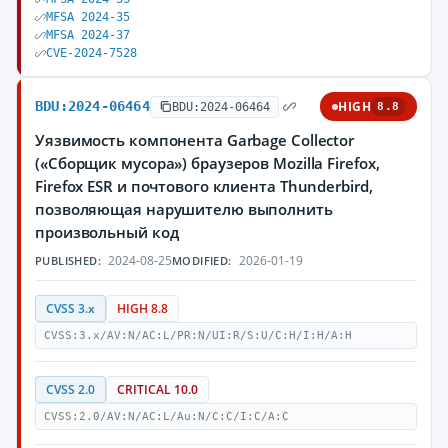
MFSA 2024-35
MFSA 2024-37
CVE-2024-7528
BDU:2024-06464
HIGH
BDU:2024-06464
8.8
Уязвимость компонента Garbage Collector
(«Сборщик мусора») браузеров Mozilla Firefox,
Firefox ESR и почтового клиента Thunderbird,
позволяющая нарушителю выполнить
произвольный код
2024-08-25
2026-01-19
PUBLISHED:
MODIFIED:
CVSS 3.x
HIGH 8.8
CVSS:3.x/AV:N/AC:L/PR:N/UI:R/S:U/C:H/I:H/A:H
CVSS 2.0
CRITICAL 10.0
CVSS:2.0/AV:N/AC:L/Au:N/C:C/I:C/A:C