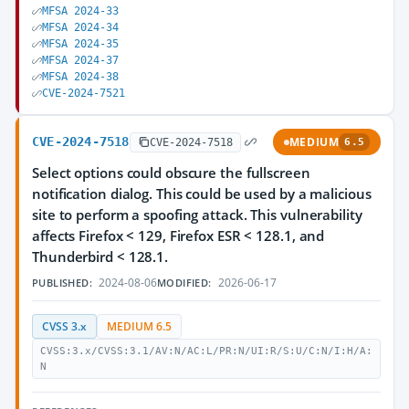
MFSA 2024-33
MFSA 2024-34
MFSA 2024-35
MFSA 2024-37
MFSA 2024-38
CVE-2024-7521
CVE-2024-7518
MEDIUM
CVE-2024-7518
6.5
Select options could obscure the fullscreen
notification dialog. This could be used by a malicious
site to perform a spoofing attack. This vulnerability
affects Firefox < 129, Firefox ESR < 128.1, and
Thunderbird < 128.1.
2024-08-06
2026-06-17
PUBLISHED:
MODIFIED:
CVSS 3.x
MEDIUM 6.5
CVSS:3.x/CVSS:3.1/AV:N/AC:L/PR:N/UI:R/S:U/C:N/I:H/A:
N