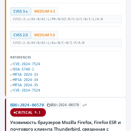
CVSS 3.x
MEDIUM 4.3
CVSS:3.x/AV:N/AC:L/PR:N/UI:R/S:U/C:N/I:L/A:N
CVSS 2.0
MEDIUM 5.0
CVSS:2.0/AV:N/AC:L/Au:N/C:N/I:P/A:N
REFERENCES
CVE-2024-7524
DSA-5740-1
MFSA 2024-33
MFSA 2024-34
MFSA 2024-35
CVE-2024-7524
BDU:2024-06570
BDU:2024-06570
CRITICAL
9.1
Уязвимость браузеров Mozilla Firefox, Firefox ESR и
почтового клиента Thunderbird, связанная с