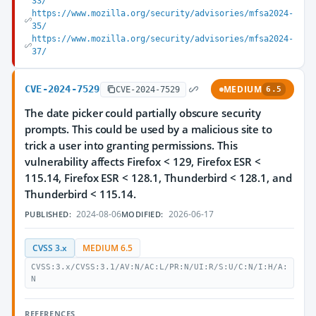
33/
https://www.mozilla.org/security/advisories/mfsa2024-
35/
https://www.mozilla.org/security/advisories/mfsa2024-
37/
CVE-2024-7529
MEDIUM
CVE-2024-7529
6.5
The date picker could partially obscure security
prompts. This could be used by a malicious site to
trick a user into granting permissions. This
vulnerability affects Firefox < 129, Firefox ESR <
115.14, Firefox ESR < 128.1, Thunderbird < 128.1, and
Thunderbird < 115.14.
2024-08-06
2026-06-17
PUBLISHED:
MODIFIED:
CVSS 3.x
MEDIUM 6.5
CVSS:3.x/CVSS:3.1/AV:N/AC:L/PR:N/UI:R/S:U/C:N/I:H/A:
N
REFERENCES