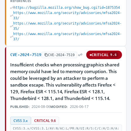
REFERENCES
https://bugzilla.mozilla.org/show_bug.cgi?id=1875354
https://www.mozilla.org/security/advisories/mfsa2024-
33/
https://www.mozilla.org/security/advisories/mfsa2024-
35/
https://www.mozilla.org/security/advisories/mfsa2024-
37/
CVE-2024-7519
CRITICAL
CVE-2024-7519
9.6
Insufficient checks when processing graphics shared
memory could have led to memory corruption. This
could be leveraged by an attacker to perform a
sandbox escape. This vulnerability affects Firefox <
129, Firefox ESR < 115.14, Firefox ESR < 128.1,
Thunderbird < 128.1, and Thunderbird < 115.14.
2024-08-06
2026-06-17
PUBLISHED:
MODIFIED:
CVSS 3.x
CRITICAL 9.6
CVSS:3.x/CVSS:3.1/AV:N/AC:L/PR:N/UI:R/S:C/C:H/I:H/A: