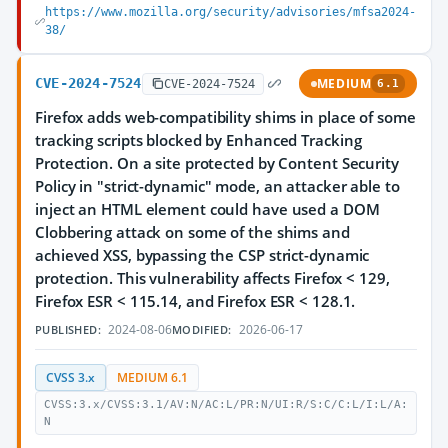
https://www.mozilla.org/security/advisories/mfsa2024-
38/
CVE-2024-7524
MEDIUM
CVE-2024-7524
6.1
Firefox adds web-compatibility shims in place of some
tracking scripts blocked by Enhanced Tracking
Protection. On a site protected by Content Security
Policy in "strict-dynamic" mode, an attacker able to
inject an HTML element could have used a DOM
Clobbering attack on some of the shims and
achieved XSS, bypassing the CSP strict-dynamic
protection. This vulnerability affects Firefox < 129,
Firefox ESR < 115.14, and Firefox ESR < 128.1.
2024-08-06
2026-06-17
PUBLISHED:
MODIFIED:
CVSS 3.x
MEDIUM 6.1
CVSS:3.x/CVSS:3.1/AV:N/AC:L/PR:N/UI:R/S:C/C:L/I:L/A:
N