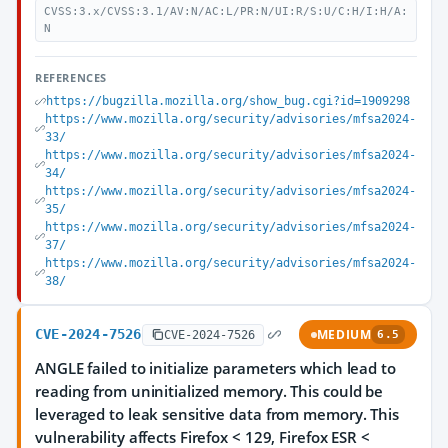
CVSS:3.x/CVSS:3.1/AV:N/AC:L/PR:N/UI:R/S:U/C:H/I:H/A:
N
REFERENCES
https://bugzilla.mozilla.org/show_bug.cgi?id=1909298
https://www.mozilla.org/security/advisories/mfsa2024-
33/
https://www.mozilla.org/security/advisories/mfsa2024-
34/
https://www.mozilla.org/security/advisories/mfsa2024-
35/
https://www.mozilla.org/security/advisories/mfsa2024-
37/
https://www.mozilla.org/security/advisories/mfsa2024-
38/
CVE-2024-7526
MEDIUM
CVE-2024-7526
6.5
ANGLE failed to initialize parameters which lead to
reading from uninitialized memory. This could be
leveraged to leak sensitive data from memory. This
vulnerability affects Firefox < 129, Firefox ESR <