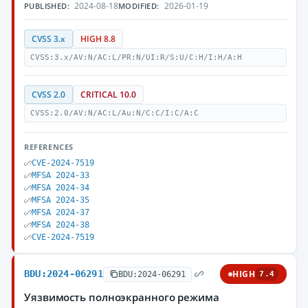
2024-08-18
2026-01-19
PUBLISHED:
MODIFIED:
CVSS 3.x
HIGH 8.8
CVSS:3.x/AV:N/AC:L/PR:N/UI:R/S:U/C:H/I:H/A:H
CVSS 2.0
CRITICAL 10.0
CVSS:2.0/AV:N/AC:L/Au:N/C:C/I:C/A:C
REFERENCES
CVE-2024-7519
MFSA 2024-33
MFSA 2024-34
MFSA 2024-35
MFSA 2024-37
MFSA 2024-38
CVE-2024-7519
BDU:2024-06291
HIGH
BDU:2024-06291
7.4
Уязвимость полноэкранного режима