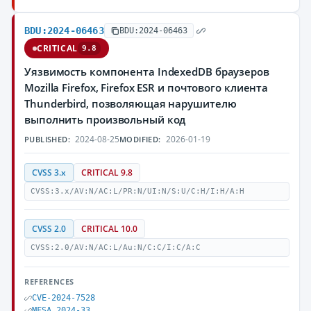
BDU:2024-06463
BDU:2024-06463
CRITICAL
9.8
Уязвимость компонента IndexedDB браузеров
Mozilla Firefox, Firefox ESR и почтового клиента
Thunderbird, позволяющая нарушителю
выполнить произвольный код
2024-08-25
2026-01-19
PUBLISHED:
MODIFIED:
CVSS 3.x
CRITICAL 9.8
CVSS:3.x/AV:N/AC:L/PR:N/UI:N/S:U/C:H/I:H/A:H
CVSS 2.0
CRITICAL 10.0
CVSS:2.0/AV:N/AC:L/Au:N/C:C/I:C/A:C
REFERENCES
CVE-2024-7528
MFSA 2024-33