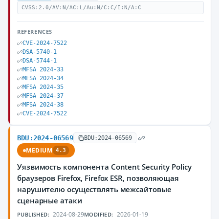
CVSS:2.0/AV:N/AC:L/Au:N/C:C/I:N/A:C
REFERENCES
CVE-2024-7522
DSA-5740-1
DSA-5744-1
MFSA 2024-33
MFSA 2024-34
MFSA 2024-35
MFSA 2024-37
MFSA 2024-38
CVE-2024-7522
BDU:2024-06569
BDU:2024-06569
MEDIUM
4.3
Уязвимость компонента Content Security Policy
браузеров Firefox, Firefox ESR, позволяющая
нарушителю осуществлять межсайтовые
сценарные атаки
2024-08-29
2026-01-19
PUBLISHED:
MODIFIED: