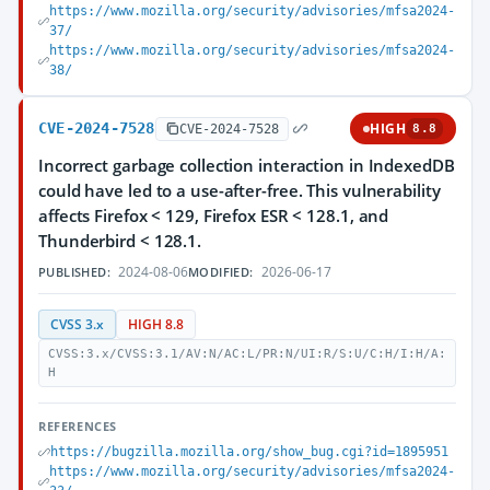
https://www.mozilla.org/security/advisories/mfsa2024-
37/
https://www.mozilla.org/security/advisories/mfsa2024-
38/
CVE-2024-7528
HIGH
CVE-2024-7528
8.8
Incorrect garbage collection interaction in IndexedDB
could have led to a use-after-free. This vulnerability
affects Firefox < 129, Firefox ESR < 128.1, and
Thunderbird < 128.1.
2024-08-06
2026-06-17
PUBLISHED:
MODIFIED:
CVSS 3.x
HIGH 8.8
CVSS:3.x/CVSS:3.1/AV:N/AC:L/PR:N/UI:R/S:U/C:H/I:H/A:
H
REFERENCES
https://bugzilla.mozilla.org/show_bug.cgi?id=1895951
https://www.mozilla.org/security/advisories/mfsa2024-