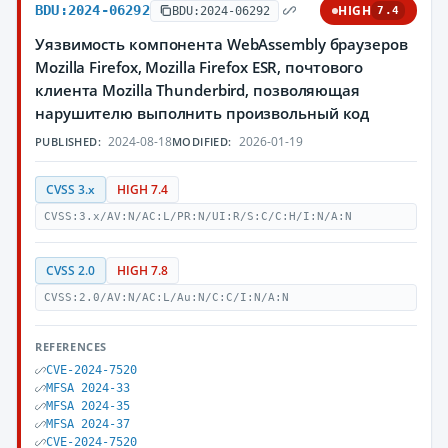
BDU:2024-06292
HIGH
BDU:2024-06292
7.4
Уязвимость компонента WebAssembly браузеров
Mozilla Firefox, Mozilla Firefox ESR, почтового
клиента Mozilla Thunderbird, позволяющая
нарушителю выполнить произвольный код
2024-08-18
2026-01-19
PUBLISHED:
MODIFIED:
CVSS 3.x
HIGH 7.4
CVSS:3.x/AV:N/AC:L/PR:N/UI:R/S:C/C:H/I:N/A:N
CVSS 2.0
HIGH 7.8
CVSS:2.0/AV:N/AC:L/Au:N/C:C/I:N/A:N
REFERENCES
CVE-2024-7520
MFSA 2024-33
MFSA 2024-35
MFSA 2024-37
CVE-2024-7520