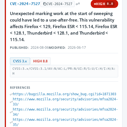
CVE-2024-7527
HIGH
CVE-2024-7527
8.8
Unexpected marking work at the start of sweeping
could have led to a use-after-free. This vulnerability
affects Firefox < 129, Firefox ESR < 115.14, Firefox ESR
< 128.1, Thunderbird < 128.1, and Thunderbird <
115.14.
2024-08-06
2026-06-17
PUBLISHED:
MODIFIED:
CVSS 3.x
HIGH 8.8
CVSS:3.x/CVSS:3.1/AV:N/AC:L/PR:N/UI:R/S:U/C:H/I:H/A:
H
REFERENCES
https://bugzilla.mozilla.org/show_bug.cgi?id=1871303
https://www.mozilla.org/security/advisories/mfsa2024-
33/
https://www.mozilla.org/security/advisories/mfsa2024-
34/
https://www.mozilla.org/security/advisories/mfsa2024-
35/