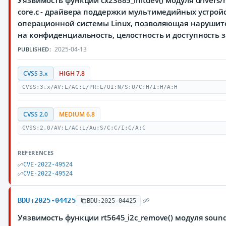
Уязвимость функции cx23885_initdev() модуля drivers/
core.c - драйвера поддержки мультимедийных устройс
операционной системы Linux, позволяющая нарушит
на конфиденциальность, целостность и доступност
2025-04-13
PUBLISHED:
CVSS 3.x
HIGH 7.8
CVSS:3.x/AV:L/AC:L/PR:L/UI:N/S:U/C:H/I:H/A:H
CVSS 2.0
MEDIUM 6.8
CVSS:2.0/AV:L/AC:L/Au:S/C:C/I:C/A:C
REFERENCES
CVE-2022-49524
CVE-2022-49524
BDU:2025-04425
BDU:2025-04425
Уязвимость функции rt5645_i2c_remove() модуля sound/