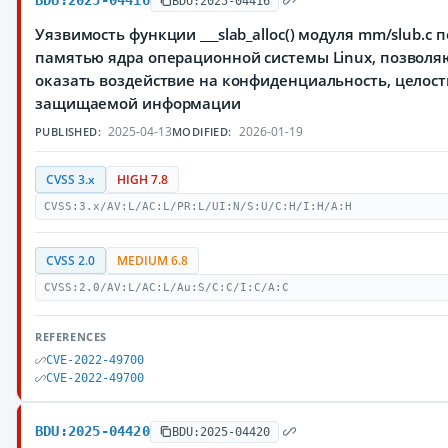
BDU:2025-04416
BDU:2025-04416
Уязвимость функции ___slab_alloc() модуля mm/slub.c
памятью ядра операционной системы Linux, позво
оказать воздействие на конфиденциальность, целост
защищаемой информации
2025-04-13
2026-01-19
PUBLISHED:
MODIFIED:
CVSS 3.x
HIGH 7.8
CVSS:3.x/AV:L/AC:L/PR:L/UI:N/S:U/C:H/I:H/A:H
CVSS 2.0
MEDIUM 6.8
CVSS:2.0/AV:L/AC:L/Au:S/C:C/I:C/A:C
REFERENCES
CVE-2022-49700
CVE-2022-49700
BDU:2025-04420
BDU:2025-04420