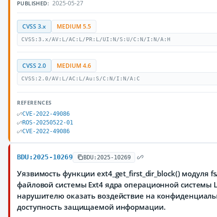
2025-05-27
PUBLISHED:
CVSS 3.x
MEDIUM 5.5
CVSS:3.x/AV:L/AC:L/PR:L/UI:N/S:U/C:N/I:N/A:H
CVSS 2.0
MEDIUM 4.6
CVSS:2.0/AV:L/AC:L/Au:S/C:N/I:N/A:C
REFERENCES
CVE-2022-49086
ROS-20250522-01
CVE-2022-49086
BDU:2025-10269
BDU:2025-10269
Уязвимость функции ext4_get_first_dir_block() модуля 
файловой системы Ext4 ядра операционной системы 
нарушителю оказать воздействие на конфиденциальн
доступность защищаемой информации.