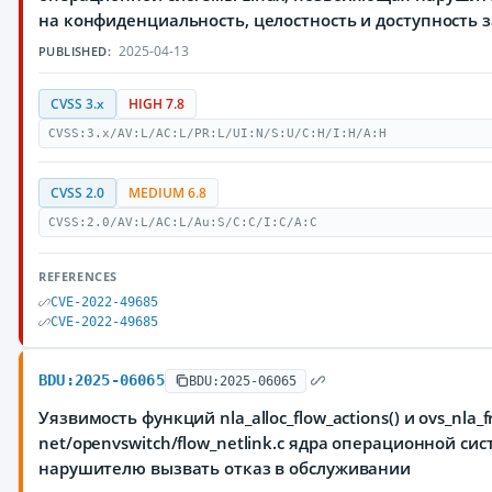
на конфиденциальность, целостность и доступност
2025-04-13
PUBLISHED:
CVSS 3.x
HIGH 7.8
CVSS:3.x/AV:L/AC:L/PR:L/UI:N/S:U/C:H/I:H/A:H
CVSS 2.0
MEDIUM 6.8
CVSS:2.0/AV:L/AC:L/Au:S/C:C/I:C/A:C
REFERENCES
CVE-2022-49685
CVE-2022-49685
BDU:2025-06065
BDU:2025-06065
Уязвимость функций nla_alloc_flow_actions() и ovs_nla_f
net/openvswitch/flow_netlink.c ядра операционной си
нарушителю вызвать отказ в обслуживании