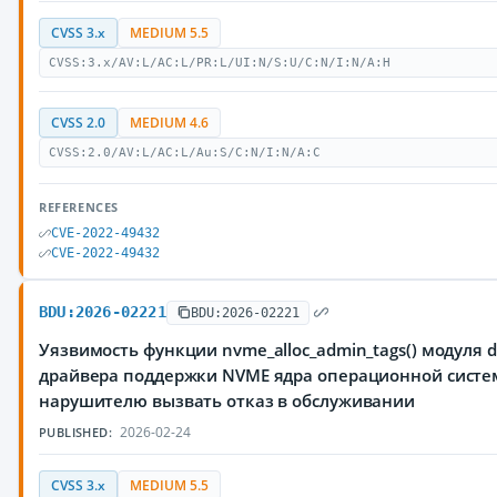
CVSS 3.x
MEDIUM 5.5
CVSS:3.x/AV:L/AC:L/PR:L/UI:N/S:U/C:N/I:N/A:H
CVSS 2.0
MEDIUM 4.6
CVSS:2.0/AV:L/AC:L/Au:S/C:N/I:N/A:C
REFERENCES
CVE-2022-49432
CVE-2022-49432
BDU:2026-02221
BDU:2026-02221
Уязвимость функции nvme_alloc_admin_tags() модуля dri
драйвера поддержки NVME ядра операционной систе
нарушителю вызвать отказ в обслуживании
2026-02-24
PUBLISHED:
CVSS 3.x
MEDIUM 5.5