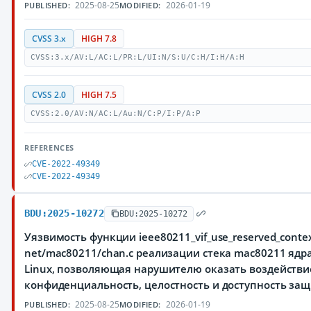
2025-08-25
2026-01-19
PUBLISHED:
MODIFIED:
CVSS 3.x
HIGH 7.8
CVSS:3.x/AV:L/AC:L/PR:L/UI:N/S:U/C:H/I:H/A:H
CVSS 2.0
HIGH 7.5
CVSS:2.0/AV:N/AC:L/Au:N/C:P/I:P/A:P
REFERENCES
CVE-2022-49349
CVE-2022-49349
BDU:2025-10272
BDU:2025-10272
Уязвимость функции ieee80211_vif_use_reserved_contex
net/mac80211/chan.c реализации стека mac80211 яд
Linux, позволяющая нарушителю оказать воздействи
конфиденциальность, целостность и доступность з
2025-08-25
2026-01-19
PUBLISHED:
MODIFIED: