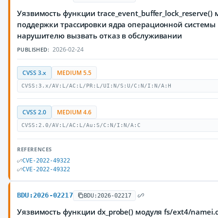
Уязвимость функции trace_event_buffer_lock_reserve() м
поддержки трассировки ядра операционной системы 
нарушителю вызвать отказ в обслуживании
2026-02-24
PUBLISHED:
CVSS 3.x
MEDIUM 5.5
CVSS:3.x/AV:L/AC:L/PR:L/UI:N/S:U/C:N/I:N/A:H
CVSS 2.0
MEDIUM 4.6
CVSS:2.0/AV:L/AC:L/Au:S/C:N/I:N/A:C
REFERENCES
CVE-2022-49322
CVE-2022-49322
BDU:2026-02217
BDU:2026-02217
Уязвимость функции dx_probe() модуля fs/ext4/namei