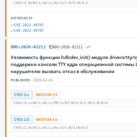
CVSS:2.0/AV:L/AC:L/Au:S/C:N/I:N/A:C
REFERENCES
CVE-2022-49707
CVE-2022-49707
BDU:2026-02211
BDU:2026-02211
Уязвимость функции hdlcdev_init() модуля drivers/tty/sy
поддержки консоли TTY ядра операционной системы 
нарушителю вызвать отказ в обслуживании
2026-02-24
PUBLISHED:
CVSS 3.x
MEDIUM 5.5
CVSS:3.x/AV:L/AC:L/PR:L/UI:N/S:U/C:N/I:N/A:H
CVSS 2.0
MEDIUM 4.6
CVSS:2.0/AV:L/AC:L/Au:S/C:N/I:N/A:C