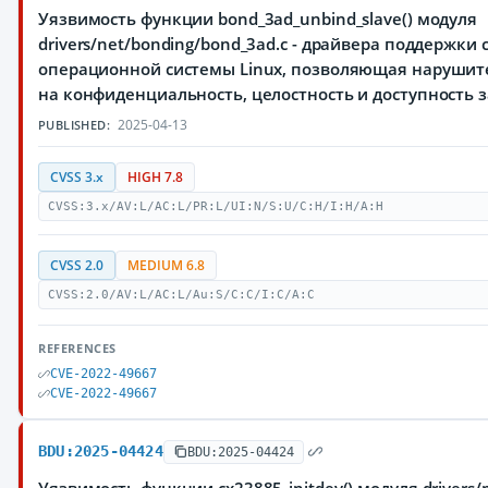
Уязвимость функции bond_3ad_unbind_slave() модуля
drivers/net/bonding/bond_3ad.c - драйвера поддержки 
операционной системы Linux, позволяющая нарушит
на конфиденциальность, целостность и доступност
2025-04-13
PUBLISHED:
CVSS 3.x
HIGH 7.8
CVSS:3.x/AV:L/AC:L/PR:L/UI:N/S:U/C:H/I:H/A:H
CVSS 2.0
MEDIUM 6.8
CVSS:2.0/AV:L/AC:L/Au:S/C:C/I:C/A:C
REFERENCES
CVE-2022-49667
CVE-2022-49667
BDU:2025-04424
BDU:2025-04424