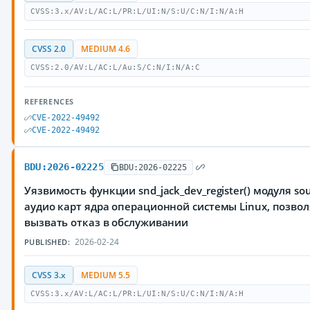
CVSS:3.x/AV:L/AC:L/PR:L/UI:N/S:U/C:N/I:N/A:H
CVSS 2.0
MEDIUM 4.6
CVSS:2.0/AV:L/AC:L/Au:S/C:N/I:N/A:C
REFERENCES
CVE-2022-49492
CVE-2022-49492
BDU:2026-02225
BDU:2026-02225
Уязвимость функции snd_jack_dev_register() модуля so
аудио карт ядра операционной системы Linux, позв
вызвать отказ в обслуживании
2026-02-24
PUBLISHED:
CVSS 3.x
MEDIUM 5.5
CVSS:3.x/AV:L/AC:L/PR:L/UI:N/S:U/C:N/I:N/A:H