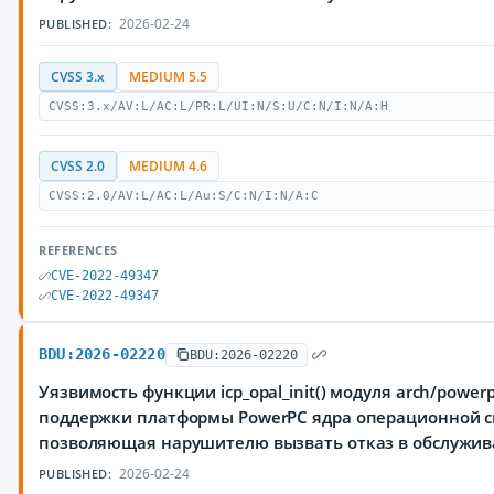
2026-02-24
PUBLISHED:
CVSS 3.x
MEDIUM 5.5
CVSS:3.x/AV:L/AC:L/PR:L/UI:N/S:U/C:N/I:N/A:H
CVSS 2.0
MEDIUM 4.6
CVSS:2.0/AV:L/AC:L/Au:S/C:N/I:N/A:C
REFERENCES
CVE-2022-49347
CVE-2022-49347
BDU:2026-02220
BDU:2026-02220
Уязвимость функции icp_opal_init() модуля arch/powerpc
поддержки платформы PowerPC ядра операционной си
позволяющая нарушителю вызвать отказ в обслужи
2026-02-24
PUBLISHED: