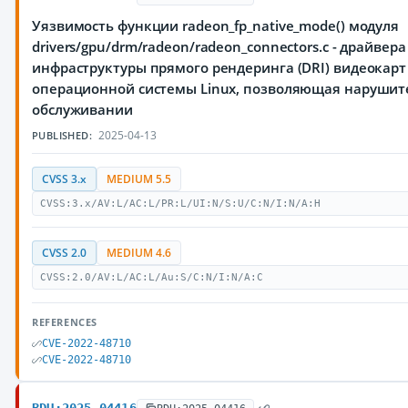
Уязвимость функции radeon_fp_native_mode() модуля
drivers/gpu/drm/radeon/radeon_connectors.c - драйвер
инфраструктуры прямого рендеринга (DRI) видеокарт
операционной системы Linux, позволяющая нарушите
обслуживании
2025-04-13
PUBLISHED:
CVSS 3.x
MEDIUM 5.5
CVSS:3.x/AV:L/AC:L/PR:L/UI:N/S:U/C:N/I:N/A:H
CVSS 2.0
MEDIUM 4.6
CVSS:2.0/AV:L/AC:L/Au:S/C:N/I:N/A:C
REFERENCES
CVE-2022-48710
CVE-2022-48710