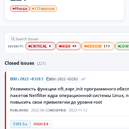
HIGH
MEDIUM
49
172
SEVERITY:
CRITICAL
HIGH
MEDIUM
LOW
0
49
172
Closed issues
(221)
BDU:2022-03283
BDU:2022-03283
Уязвимость функции nft_expr_init программного обе
пакетов Netfilter ядра операционной системы Linux
повысить свои привилегии до уровня root
2022-06-02
2023-11-12
PUBLISHED:
MODIFIED:
CVSS 3.x
HIGH 8.8