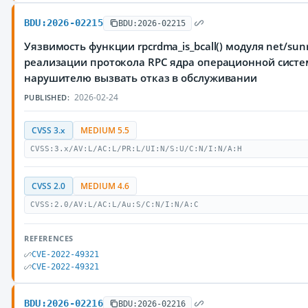
BDU:2026-02215
BDU:2026-02215
Уязвимость функции rpcrdma_is_bcall() модуля net/sun
реализации протокола RPC ядра операционной систе
нарушителю вызвать отказ в обслуживании
2026-02-24
PUBLISHED:
CVSS 3.x
MEDIUM 5.5
CVSS:3.x/AV:L/AC:L/PR:L/UI:N/S:U/C:N/I:N/A:H
CVSS 2.0
MEDIUM 4.6
CVSS:2.0/AV:L/AC:L/Au:S/C:N/I:N/A:C
REFERENCES
CVE-2022-49321
CVE-2022-49321
BDU:2026-02216
BDU:2026-02216