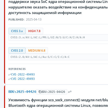
поддержки звука SoC ядра операционной системы Li
нарушителю оказать воздействие на конфиденциальн
доступность защищаемой информации
2025-04-13
PUBLISHED:
CVSS 3.x
HIGH 7.8
CVSS:3.x/AV:L/AC:L/PR:L/UI:N/S:U/C:H/I:H/A:H
CVSS 2.0
MEDIUM 6.8
CVSS:2.0/AV:L/AC:L/Au:S/C:C/I:C/A:C
REFERENCES
CVE-2022-49493
CVE-2022-49493
BDU:2025-04426
BDU:2025-04426
Уязвимость функции sco_sock_connect() модуля net/bl
Bluetooth ядра операционной системы Linux, позво