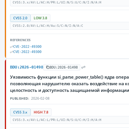
CVSS:3.x/AV:L/AC:H/PR:L/UI:N/S:U/C:N/I:N/A:H
CVSS 2.0
LOW 3.8
CVSS:2.0/AV:L/AC:H/Au:S/C:N/I:N/A:C
REFERENCES
CVE-2022-49300
CVE-2022-49300
BDU:2026-01498
BDU:2026-01498
Уязвимость функции si_parse_power_table() ядра опер
позволяющая нарушителю оказать воздействие на к
целостность и доступность защищаемой информаци
2026-02-08
PUBLISHED:
CVSS 3.x
HIGH 7.8
CVSS:3.x/AV:L/AC:L/PR:L/UI:N/S:U/C:H/I:H/A:H