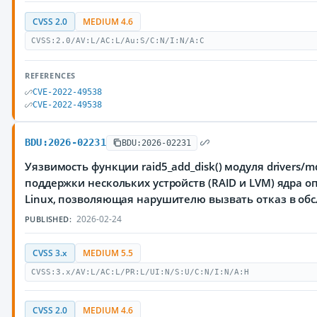
CVSS 2.0
MEDIUM 4.6
CVSS:2.0/AV:L/AC:L/Au:S/C:N/I:N/A:C
REFERENCES
CVE-2022-49538
CVE-2022-49538
BDU:2026-02231
BDU:2026-02231
Уязвимость функции raid5_add_disk() модуля drivers/m
поддержки нескольких устройств (RAID и LVM) ядра 
Linux, позволяющая нарушителю вызвать отказ в об
2026-02-24
PUBLISHED:
CVSS 3.x
MEDIUM 5.5
CVSS:3.x/AV:L/AC:L/PR:L/UI:N/S:U/C:N/I:N/A:H
CVSS 2.0
MEDIUM 4.6