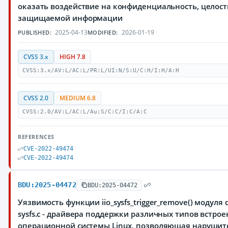
оказать воздействие на конфиденциальность, целост
защищаемой информации
2025-04-13
2026-01-19
PUBLISHED:
MODIFIED:
CVSS 3.x
HIGH 7.8
CVSS:3.x/AV:L/AC:L/PR:L/UI:N/S:U/C:H/I:H/A:H
CVSS 2.0
MEDIUM 6.8
CVSS:2.0/AV:L/AC:L/Au:S/C:C/I:C/A:C
REFERENCES
CVE-2022-49474
CVE-2022-49474
BDU:2025-04472
BDU:2025-04472
Уязвимость функции iio_sysfs_trigger_remove() модуля driv
sysfs.c - драйвера поддержки различных типов встро
операционной системы Linux, позволяющая нарушит