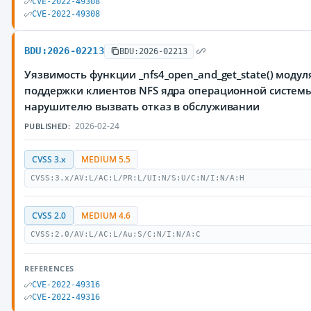
CVE-2022-49308
CVE-2022-49308
BDU:2026-02213
BDU:2026-02213
Уязвимость функции _nfs4_open_and_get_state() модуля 
поддержки клиентов NFS ядра операционной системы
нарушителю вызвать отказ в обслуживании
2026-02-24
PUBLISHED:
CVSS 3.x
MEDIUM 5.5
CVSS:3.x/AV:L/AC:L/PR:L/UI:N/S:U/C:N/I:N/A:H
CVSS 2.0
MEDIUM 4.6
CVSS:2.0/AV:L/AC:L/Au:S/C:N/I:N/A:C
REFERENCES
CVE-2022-49316
CVE-2022-49316