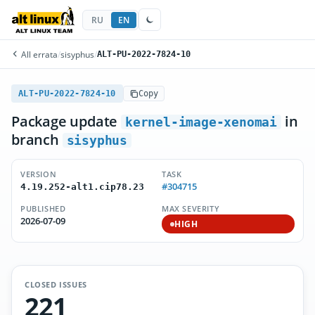
RU
EN
All errata
/
sisyphus
/
ALT-PU-2022-7824-10
ALT-PU-2022-7824-10
Copy
Package update
in
kernel-image-xenomai
branch
sisyphus
VERSION
TASK
#304715
4.19.252-alt1.cip78.23
PUBLISHED
MAX SEVERITY
2026-07-09
HIGH
CLOSED ISSUES
221