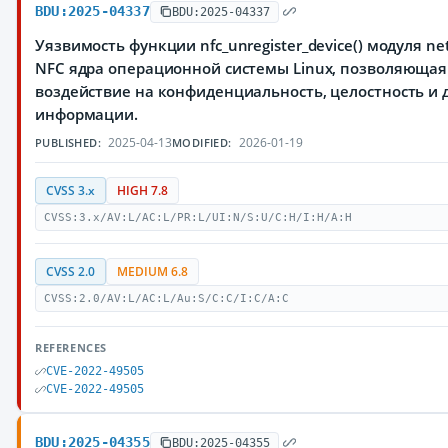
BDU:2025-04337
BDU:2025-04337
Уязвимость функции nfc_unregister_device() модуля ne
NFC ядра операционной системы Linux, позволяюща
воздействие на конфиденциальность, целостность и
информации.
2025-04-13
2026-01-19
PUBLISHED:
MODIFIED:
CVSS 3.x
HIGH 7.8
CVSS:3.x/AV:L/AC:L/PR:L/UI:N/S:U/C:H/I:H/A:H
CVSS 2.0
MEDIUM 6.8
CVSS:2.0/AV:L/AC:L/Au:S/C:C/I:C/A:C
REFERENCES
CVE-2022-49505
CVE-2022-49505
BDU:2025-04355
BDU:2025-04355