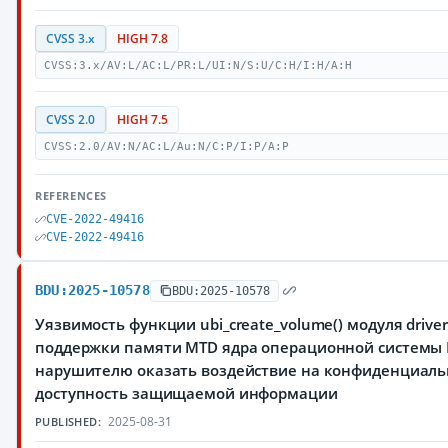
CVSS 3.x
HIGH 7.8
CVSS:3.x/AV:L/AC:L/PR:L/UI:N/S:U/C:H/I:H/A:H
CVSS 2.0
HIGH 7.5
CVSS:2.0/AV:N/AC:L/Au:N/C:P/I:P/A:P
REFERENCES
CVE-2022-49416
CVE-2022-49416
BDU:2025-10578
BDU:2025-10578
Уязвимость функции ubi_create_volume() модуля driver
поддержки памяти MTD ядра операционной системы 
нарушителю оказать воздействие на конфиденциальн
доступность защищаемой информации
2025-08-31
PUBLISHED: