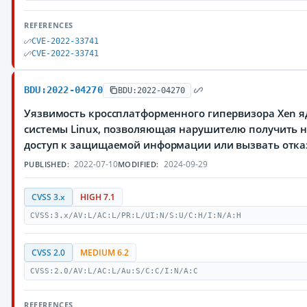
REFERENCES
CVE-2022-33741
CVE-2022-33741
BDU:2022-04270
BDU:2022-04270
Уязвимость кроссплатформенного гипервизора Xen 
системы Linux, позволяющая нарушителю получить
доступ к защищаемой информации или вызвать отка
2022-07-10
2024-09-29
PUBLISHED:
MODIFIED:
CVSS 3.x
HIGH 7.1
CVSS:3.x/AV:L/AC:L/PR:L/UI:N/S:U/C:H/I:N/A:H
CVSS 2.0
MEDIUM 6.2
CVSS:2.0/AV:L/AC:L/Au:S/C:C/I:N/A:C
REFERENCES