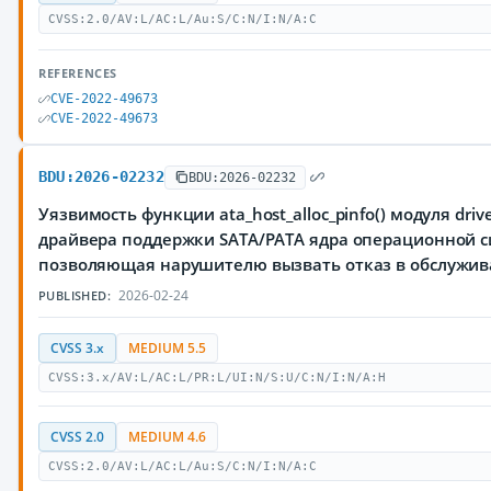
CVSS:2.0/AV:L/AC:L/Au:S/C:N/I:N/A:C
REFERENCES
CVE-2022-49673
CVE-2022-49673
BDU:2026-02232
BDU:2026-02232
Уязвимость функции ata_host_alloc_pinfo() модуля drivers
драйвера поддержки SATA/PATA ядра операционной с
позволяющая нарушителю вызвать отказ в обслужи
2026-02-24
PUBLISHED:
CVSS 3.x
MEDIUM 5.5
CVSS:3.x/AV:L/AC:L/PR:L/UI:N/S:U/C:N/I:N/A:H
CVSS 2.0
MEDIUM 4.6
CVSS:2.0/AV:L/AC:L/Au:S/C:N/I:N/A:C