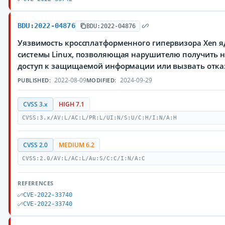
BDU:2022-04876
BDU:2022-04876
Уязвимость кроссплатформенного гипервизора Xen 
системы Linux, позволяющая нарушителю получить
доступ к защищаемой информации или вызвать отка
2022-08-09
2024-09-29
PUBLISHED:
MODIFIED:
CVSS 3.x
HIGH 7.1
CVSS:3.x/AV:L/AC:L/PR:L/UI:N/S:U/C:H/I:N/A:H
CVSS 2.0
MEDIUM 6.2
CVSS:2.0/AV:L/AC:L/Au:S/C:C/I:N/A:C
REFERENCES
CVE-2022-33740
CVE-2022-33740