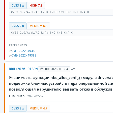
CVSS 3.x
HIGH 7.8
CVSS:3.x/AV:L/AC:L/PR:L/UI:N/S:U/C:H/I:H/A:H
CVSS 2.0
MEDIUM 6.8
CVSS:2.0/AV:L/AC:L/Au:S/C:C/I:C/A:C
REFERENCES
CVE-2022-49388
CVE-2022-49388
BDU:2026-01394
BDU:2026-01394
Уязвимость функции nbd_alloc_config() модуля drivers/
поддержки блочных устройств ядра операционной сис
позволяющая нарушителю вызвать отказ в обслужи
2026-02-07
PUBLISHED:
CVSS 3.x
MEDIUM 4.7