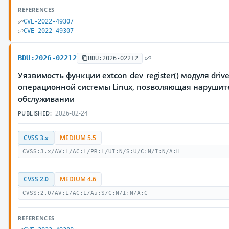
REFERENCES
CVE-2022-49307
CVE-2022-49307
BDU:2026-02212
BDU:2026-02212
Уязвимость функции extcon_dev_register() модуля drive
операционной системы Linux, позволяющая нарушите
обслуживании
2026-02-24
PUBLISHED:
CVSS 3.x
MEDIUM 5.5
CVSS:3.x/AV:L/AC:L/PR:L/UI:N/S:U/C:N/I:N/A:H
CVSS 2.0
MEDIUM 4.6
CVSS:2.0/AV:L/AC:L/Au:S/C:N/I:N/A:C
REFERENCES