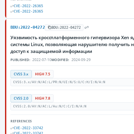
CVE-2022-26365
CVE-2022-26365
BDU:2022-04272
BDU:2022-04272
Уязвимость кроссплатформенного гипервизора Xen 
системы Linux, позволяющая нарушителю получить
доступ к защищаемой информации
2022-07-10
2024-09-29
PUBLISHED:
MODIFIED:
CVSS 3.x
HIGH 7.5
CVSS:3.x/AV:N/AC:L/PR:N/UI:N/S:U/C:H/I:N/A:N
CVSS 2.0
HIGH 7.8
CVSS:2.0/AV:N/AC:L/Au:N/C:C/I:N/A:N
REFERENCES
CVE-2022-33742
CVE-2022-33742