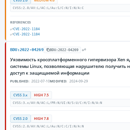
CVSS 2.0
MEDIUM 4.6
CVSS:2.0/AV:L/AC:L/Au:S/C:N/I:N/A:C
REFERENCES
CVE-2022-1184
CVE-2022-1184
BDU:2022-04269
BDU:2022-04269
Уязвимость кроссплатформенного гипервизора Xen 
системы Linux, позволяющая нарушителю получить
доступ к защищаемой информации
2022-07-10
2024-09-29
PUBLISHED:
MODIFIED:
CVSS 3.x
HIGH 7.5
CVSS:3.x/AV:N/AC:L/PR:N/UI:N/S:U/C:H/I:N/A:N
CVSS 2.0
HIGH 7.8
CVSS:2.0/AV:N/AC:L/Au:N/C:C/I:N/A:N