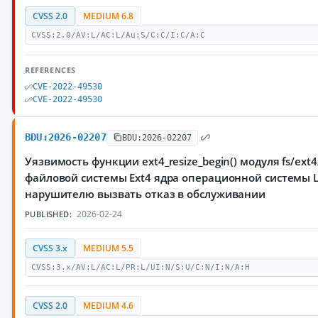
CVSS 2.0
MEDIUM 6.8
CVSS:2.0/AV:L/AC:L/Au:S/C:C/I:C/A:C
REFERENCES
CVE-2022-49530
CVE-2022-49530
BDU:2026-02207
BDU:2026-02207
Уязвимость функции ext4_resize_begin() модуля fs/ext4
файловой системы Ext4 ядра операционной системы 
нарушителю вызвать отказ в обслуживании
2026-02-24
PUBLISHED:
CVSS 3.x
MEDIUM 5.5
CVSS:3.x/AV:L/AC:L/PR:L/UI:N/S:U/C:N/I:N/A:H
CVSS 2.0
MEDIUM 4.6