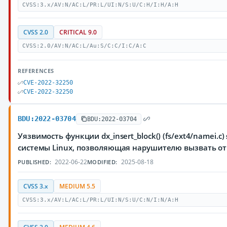
CVSS:3.x/AV:N/AC:L/PR:L/UI:N/S:U/C:H/I:H/A:H
CVSS 2.0
CRITICAL 9.0
CVSS:2.0/AV:N/AC:L/Au:S/C:C/I:C/A:C
REFERENCES
CVE-2022-32250
CVE-2022-32250
BDU:2022-03704
BDU:2022-03704
Уязвимость функции dx_insert_block() (fs/ext4/namei.
системы Linux, позволяющая нарушителю вызвать от
2022-06-22
2025-08-18
PUBLISHED:
MODIFIED:
CVSS 3.x
MEDIUM 5.5
CVSS:3.x/AV:L/AC:L/PR:L/UI:N/S:U/C:N/I:N/A:H