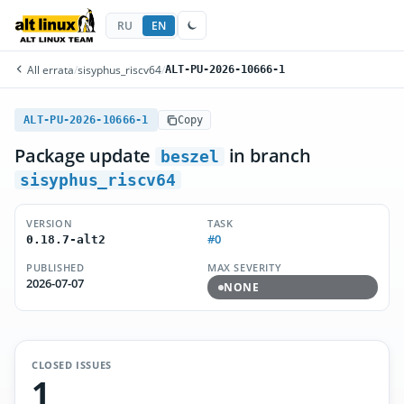
RU
EN
All errata
/
sisyphus_riscv64
/
ALT-PU-2026-10666-1
ALT-PU-2026-10666-1
Copy
Package update
in branch
beszel
sisyphus_riscv64
VERSION
TASK
#0
0.18.7-alt2
PUBLISHED
MAX SEVERITY
2026-07-07
NONE
CLOSED ISSUES
1