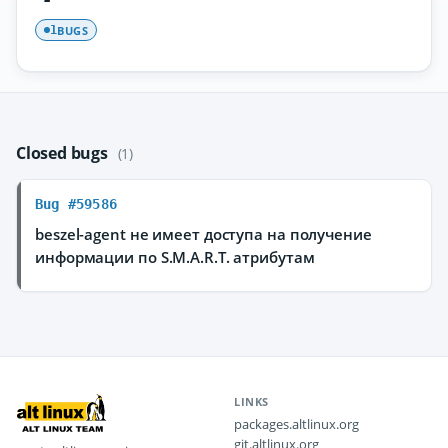
BUGS
1
Closed bugs
(1)
Bug #59586
beszel-agent не имеет доступа на получение
информации по S.M.A.R.T. атрибутам
LINKS
packages.altlinux.org
git.altlinux.org