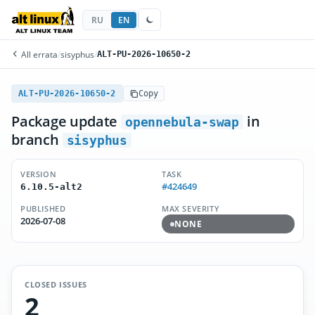
RU
EN
All errata
/
sisyphus
/
ALT-PU-2026-10650-2
ALT-PU-2026-10650-2
Copy
Package update
in
opennebula-swap
branch
sisyphus
VERSION
TASK
#424649
6.10.5-alt2
PUBLISHED
MAX SEVERITY
2026-07-08
NONE
CLOSED ISSUES
2