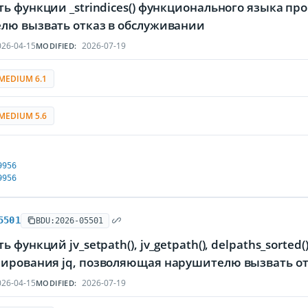
ь функции _strindices() функционального языка п
лю вызвать отказ в обслуживании
26-04-15
2026-07-19
MODIFIED:
MEDIUM 6.1
MEDIUM 5.6
9956
9956
5501
BDU:2026-05501
ь функций jv_setpath(), jv_getpath(), delpaths_sorte
ирования jq, позволяющая нарушителю вызвать от
26-04-15
2026-07-19
MODIFIED: