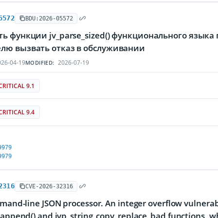
5572
BDU:2026-05572
ь функции jv_parse_sized() функционального язык
лю вызвать отказ в обслуживании
26-04-19
2026-07-19
MODIFIED:
CRITICAL 9.1
CRITICAL 9.4
9979
9979
2316
CVE-2026-32316
mmand-line JSON processor. An integer overflow vulnerabi
_append() and jvp_string_copy_replace_bad functions, 