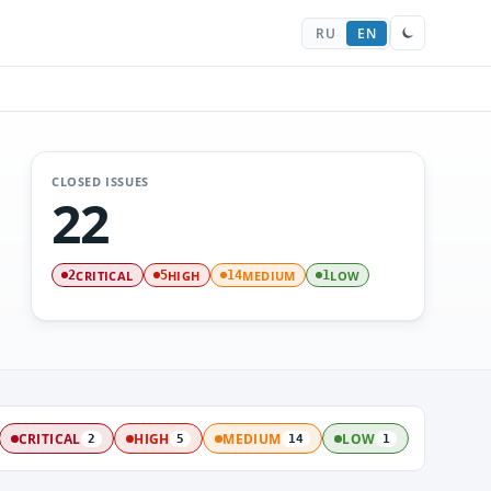
RU
EN
CLOSED ISSUES
22
CRITICAL
HIGH
MEDIUM
LOW
2
5
14
1
CRITICAL
HIGH
MEDIUM
LOW
2
5
14
1