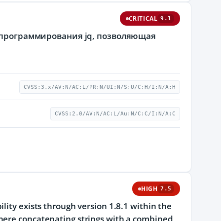
CRITICAL
9.1
а программирования jq, позволяющая
CVSS:3.x/AV:N/AC:L/PR:N/UI:N/S:U/C:H/I:N/A:H
CVSS:2.0/AV:N/AC:L/Au:N/C:C/I:N/A:C
HIGH
7.5
lity exists through version 1.8.1 within the
where concatenating strings with a combined