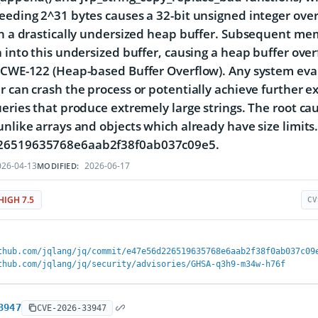
eeding 2^31 bytes causes a 32-bit unsigned integer overfl
in a drastically undersized heap buffer. Subsequent mem
a into this undersized buffer, causing a heap buffer over
 CWE-122 (Heap-based Buffer Overflow). Any system evalu
r can crash the process or potentially achieve further 
ueries that produce extremely large strings. The root cau
unlike arrays and objects which already have size limit
26519635768e6aab2f38f0ab037c09e5.
26-04-13
2026-06-17
MODIFIED:
HIGH 7.5
CV
thub.com/jqlang/jq/commit/e47e56d226519635768e6aab2f38f0ab037c09
thub.com/jqlang/jq/security/advisories/GHSA-q3h9-m34w-h76f
3947
CVE-2026-33947