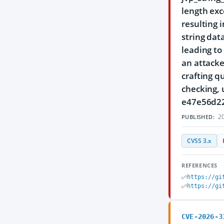
length exc
resulting 
string dat
leading to
an attacke
crafting q
checking, 
e47e56d2
20
PUBLISHED:
CVSS 3.x
REFERENCES
https://gi
https://gi
CVE-2026-3