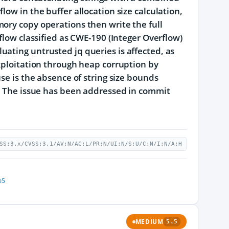
ow in the buffer allocation size calculation,
ory copy operations then write the full
flow classified as CWE-190 (Integer Overflow)
ating untrusted jq queries is affected, as
exploitation through heap corruption by
se is the absence of string size bounds
s. The issue has been addressed in commit
SS:3.x/CVSS:3.1/AV:N/AC:L/PR:N/UI:N/S:U/C:N/I:N/A:H
e5
MEDIUM
5.5