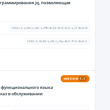
рограммирования jq, позволяющая
CVSS:3.x/AV:L/AC:L/PR:N/UI:R/S:U/C:L/I:N/A:H
CVSS:2.0/AV:L/AC:L/Au:N/C:P/I:N/A:C
MEDIUM
6.2
d() функционального языка
каз в обслуживании