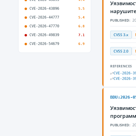
Уязвимост
CVE-2026-43896
5.5
нарушите
CVE-2026-44777
5.4
20
PUBLISHED:
CVE-2026-47770
6.8
CVSS 3.x
CVE-2026-49839
7.1
CVE-2026-54679
6.9
CVSS 2.0
REFERENCES
CVE-2026-3
CVE-2026-3
BDU:2026-0
Уязвимост
программ
20
PUBLISHED: