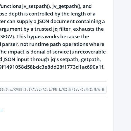
unctions jv_setpath(), jv_getpath(), and
se depth is controlled by the length of a
cker can supply a JSON document containing a
argument by a trusted jq filter, exhausts the
IGSEGV). This bypass works because the
N parser, not runtime path operations where
he impact is denial of service (unrecoverable
ed JSON input through jq's setpath, getpath,
 fb59f1491058d58bdc3e8dd28f1773d1ac690a1f.
SS:3.x/CVSS:3.1/AV:L/AC:L/PR:L/UI:N/S:U/C:N/I:N/A:H
1f