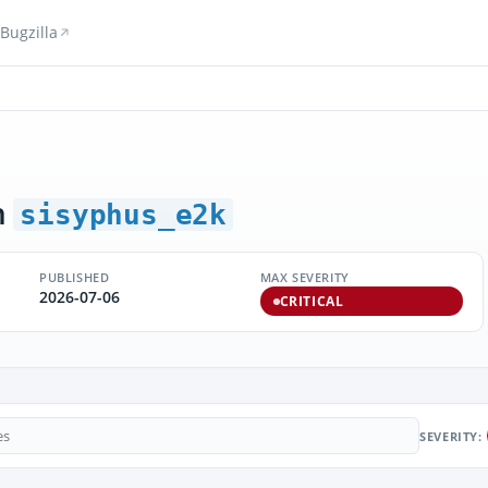
Bugzilla
h
sisyphus_e2k
PUBLISHED
MAX SEVERITY
2026-07-06
CRITICAL
SEVERITY: