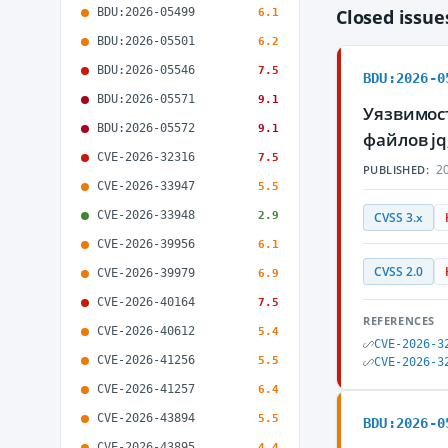
BDU:2026-05499
Closed issu
6.1
BDU:2026-05501
6.2
BDU:2026-05546
7.5
BDU:2026-0
BDU:2026-05571
9.1
Уязвимост
BDU:2026-05572
9.1
файлов j
CVE-2026-32316
7.5
20
PUBLISHED:
CVE-2026-33947
5.5
CVE-2026-33948
2.9
CVSS 3.x
CVE-2026-39956
6.1
CVSS 2.0
CVE-2026-39979
6.9
CVE-2026-40164
7.5
REFERENCES
CVE-2026-40612
5.4
CVE-2026-3
CVE-2026-41256
5.5
CVE-2026-3
CVE-2026-41257
6.4
CVE-2026-43894
5.5
BDU:2026-0
CVE-2026-43895
4.4