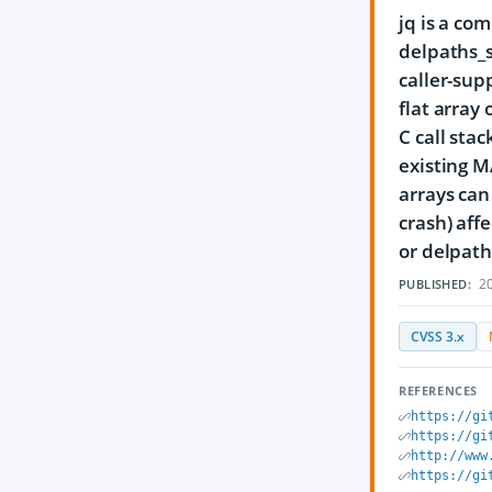
jq is a co
delpaths_s
caller-sup
flat array
C call sta
existing M
arrays can
crash) aff
or delpat
20
PUBLISHED:
CVSS 3.x
REFERENCES
https://gi
https://gi
http://www
https://gi