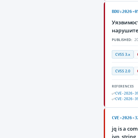
BDU:2026-0
Уязвимост
нарушите
20
PUBLISHED:
CVSS 3.x
CVSS 2.0
REFERENCES
CVE-2026-3
CVE-2026-3
CVE-2026-3
jq is a co
jvp_string