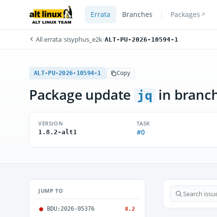
Errata
Branches
Packages
All errata
/
sisyphus_e2k
/
ALT-PU-2026-10594-1
ALT-PU-2026-10594-1
Copy
Package update
in branc
jq
VERSION
TASK
#0
1.8.2-alt1
JUMP TO
BDU:2026-05376
8.2