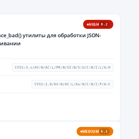
HIGH
8.2
lace_bad() утилиты для обработки JSON-
живании
CVSS:3.x/AV:N/AC:L/PR:N/UI:N/S:U/C:N/I:L/A:H
CVSS:2.0/AV:N/AC:L/Au:N/C:N/I:P/A:C
MEDIUM
6.1