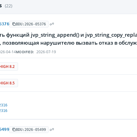
es
(22)
5376
BDU:2026-05376
ь функций jvp_string_append() и jvp_string_copy_rep
q, позволяющая нарушителю вызвать отказ в обслу
26-04-14
2026-07-19
MODIFIED:
HIGH 8.2
HIGH 8.5
2316
2316
5499
BDU:2026-05499