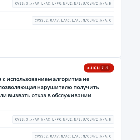
CVSS:3.x/AV:L/AC:L/PR:N/UI:N/S:U/C:N/I:N/A:H
CVSS:2.0/AV:L/AC:L/Au:N/C:N/I:N/A:C
HIGH
7.5
я с использованием алгоритма не
, позволяющая нарушителю получить
и вызвать отказ в обслуживании
CVSS:3.x/AV:N/AC:L/PR:N/UI:N/S:U/C:N/I:N/A:H
CVSS:2.0/AV:N/AC:L/Au:N/C:N/I:N/A:C