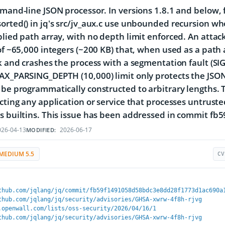
mmand-line JSON processor. In versions 1.8.1 and below, f
orted() in jq's src/jv_aux.c use unbounded recursion who
plied path array, with no depth limit enforced. An atta
 of ~65,000 integers (~200 KB) that, when used as a path 
ck and crashes the process with a segmentation fault (S
AX_PARSING_DEPTH (10,000) limit only protects the JSO
 be programmatically constructed to arbitrary lengths. T
ecting any application or service that processes untrust
hs builtins. This issue has been addressed in commit
26-04-13
2026-06-17
MODIFIED:
MEDIUM 5.5
CV
thub.com/jqlang/jq/commit/fb59f1491058d58bdc3e8dd28f1773d1ac690a
thub.com/jqlang/jq/security/advisories/GHSA-xwrw-4f8h-rjvg
.openwall.com/lists/oss-security/2026/04/16/1
thub.com/jqlang/jq/security/advisories/GHSA-xwrw-4f8h-rjvg