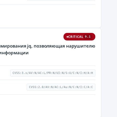
CRITICAL
9.1
аммирования jq, позволяющая нарушителю
й информации
CVSS:3.x/AV:N/AC:L/PR:N/UI:N/S:U/C:N/I:H/A:H
CVSS:2.0/AV:N/AC:L/Au:N/C:N/I:C/A:C