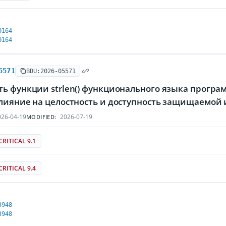
0164
0164
5571
BDU:2026-05571
ть функции strlen() функционального языка прогр
влияние на целостность и доступность защищаемо
26-04-19
2026-07-19
MODIFIED:
CRITICAL 9.1
CRITICAL 9.4
3948
3948