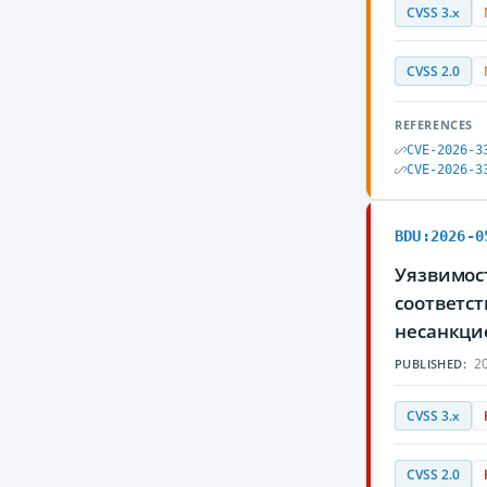
CVSS 3.x
CVSS 2.0
REFERENCES
CVE-2026-3
CVE-2026-3
BDU:2026-0
Уязвимост
соответс
несанкци
20
PUBLISHED:
CVSS 3.x
CVSS 2.0