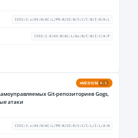
CVSS:3.x/AV:N/AC:L/PR:N/UI:N/S:C/C:N/I:H/A:L
CVSS:2.0/AV:N/AC:L/Au:N/C:N/I:C/A:P
MEDIUM
6.1
самоуправляемых Git-репозиториев Gogs,
ые атаки
CVSS:3.x/AV:N/AC:L/PR:N/UI:R/S:C/C:L/I:L/A:N