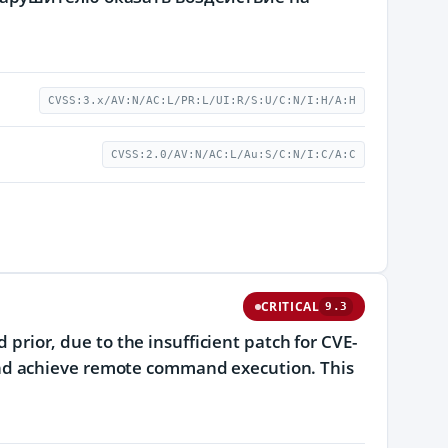
CVSS:3.x/AV:N/AC:L/PR:L/UI:R/S:U/C:N/I:H/A:H
CVSS:2.0/AV:N/AC:L/Au:S/C:N/I:C/A:C
CRITICAL
9.3
d prior, due to the insufficient patch for CVE-
ry and achieve remote command execution. This