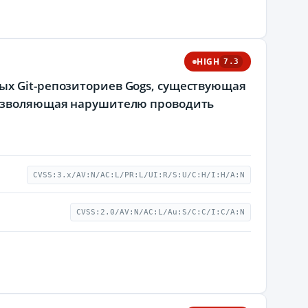
HIGH
7.3
ых Git-репозиториев Gogs, существующая
 позволяющая нарушителю проводить
CVSS:3.x/AV:N/AC:L/PR:L/UI:R/S:U/C:H/I:H/A:N
CVSS:2.0/AV:N/AC:L/Au:S/C:C/I:C/A:N