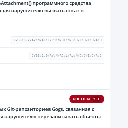
eAttachment() программного средства
ющая нарушителю вызвать отказ в
CVSS:3.x/AV:N/AC:L/PR:N/UI:N/S:U/C:H/I:H/A:H
CVSS:2.0/AV:N/AC:L/Au:N/C:C/I:C/A:C
CRITICAL
9.3
х Git-репозиториев Gogs, связанная с
ая нарушителю перезаписывать объекты