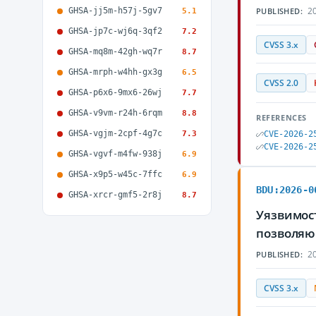
20
GHSA-jj5m-h57j-5gv7
PUBLISHED:
5.1
GHSA-jp7c-wj6q-3qf2
7.2
CVSS 3.x
GHSA-mq8m-42gh-wq7r
8.7
GHSA-mrph-w4hh-gx3g
6.5
CVSS 2.0
GHSA-p6x6-9mx6-26wj
7.7
GHSA-v9vm-r24h-6rqm
8.8
REFERENCES
GHSA-vgjm-2cpf-4g7c
7.3
CVE-2026-2
CVE-2026-2
GHSA-vgvf-m4fw-938j
6.9
GHSA-x9p5-w45c-7ffc
6.9
BDU:2026-0
GHSA-xrcr-gmf5-2r8j
8.7
Уязвимост
позволяю
20
PUBLISHED:
CVSS 3.x