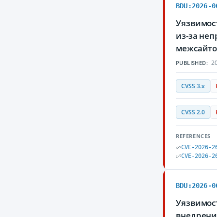
BDU:2026-0
Уязвимос
из-за не
межсайто
20
PUBLISHED:
CVSS 3.x
CVSS 2.0
REFERENCES
CVE-2026-2
CVE-2026-2
BDU:2026-0
Уязвимост
внедрени