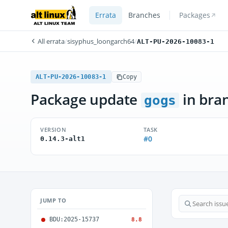
Errata
Branches
Packages
All errata
/
sisyphus_loongarch64
/
ALT-PU-2026-10083-1
ALT-PU-2026-10083-1
Copy
Package update
in bra
gogs
VERSION
TASK
#0
0.14.3-alt1
JUMP TO
BDU:2025-15737
8.8