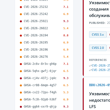
Уязвимост
CVE-2026-25232
7.1
создания
CVE-2026-25242
6.9
обслужив
CVE-2026-25921
9.3
20
PUBLISHED:
CVE-2026-26022
5.4
CVSS 3.x
CVE-2026-26194
8.8
CVE-2026-26195
6.9
CVSS 2.0
CVE-2026-26196
6.9
CVE-2026-26276
5.4
REFERENCES
GHSA-2c6v-8r3v-gh6p
7.1
CVE-2026-2
CVE-2026-2
GHSA-5qhx-gwfj-6jqr
6.5
GHSA-cj4v-437j-jq4c
9.3
BDU:2026-0
GHSA-cr88-6mqm-4g57
6.5
GHSA-cv22-72px-f4gh
5.3
Уязвимост
недостат
GHSA-fc3h-92p8-h36f
6.9
LFS
GHSA-gg64-xxr9-qhjp
9.3