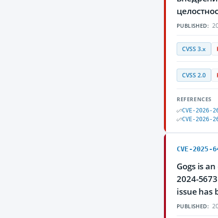
целостно
20
PUBLISHED:
CVSS 3.x
CVSS 2.0
REFERENCES
CVE-2026-2
CVE-2026-2
CVE-2025-6
Gogs is an
2024-56731
issue has 
20
PUBLISHED: