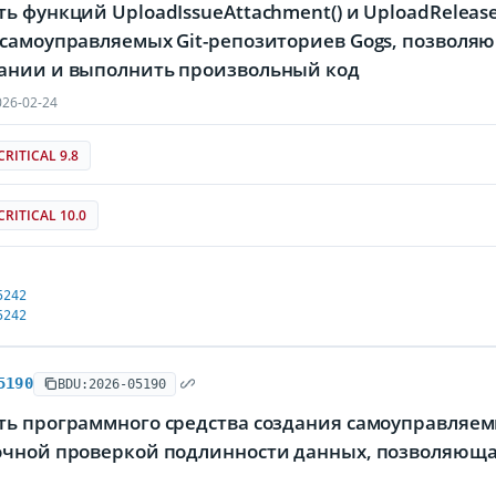
ь функций UploadIssueAttachment() и UploadReleas
 самоуправляемых Git-репозиториев Gogs, позволя
ании и выполнить произвольный код
26-02-24
CRITICAL 9.8
CRITICAL 10.0
5242
5242
5190
BDU:2026-05190
ь программного средства создания самоуправляемы
очной проверкой подлинности данных, позволяющ