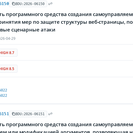
6150
BDU:2026-06150
ть программного средства создания самоуправляем
принятия мер по защите структуры веб-страницы,
вые сценарные атаки
26-04-29
HIGH 8.7
HIGH 8.5
6022
6022
6151
BDU:2026-06151
ь программного средства создания самоуправляемы
ем или модификацией аргументов, позволяющая н