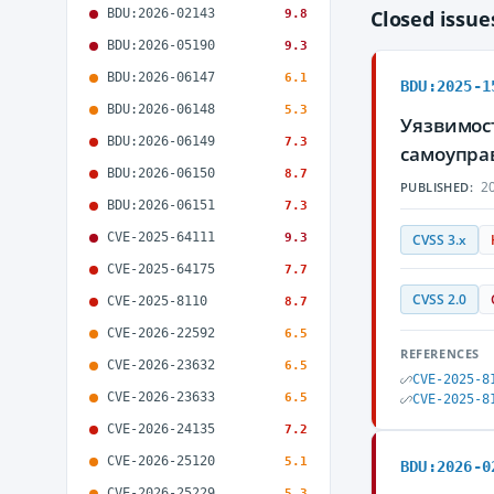
BDU:2026-02143
Closed issu
9.8
BDU:2026-05190
9.3
BDU:2026-06147
6.1
BDU:2025-1
BDU:2026-06148
5.3
Уязвимос
BDU:2026-06149
7.3
самоупра
BDU:2026-06150
8.7
20
PUBLISHED:
BDU:2026-06151
7.3
CVE-2025-64111
9.3
CVSS 3.x
CVE-2025-64175
7.7
CVSS 2.0
CVE-2025-8110
8.7
CVE-2026-22592
6.5
REFERENCES
CVE-2026-23632
6.5
CVE-2025-8
CVE-2026-23633
6.5
CVE-2025-8
CVE-2026-24135
7.2
CVE-2026-25120
5.1
BDU:2026-0
CVE-2026-25229
5.3