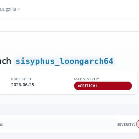
Bugzilla
nch
sisyphus_loongarch64
PUBLISHED
MAX SEVERITY
2026-06-25
CRITICAL
SEVERITY: