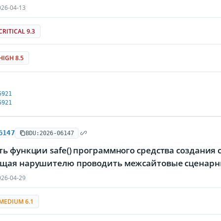
26-04-13
CRITICAL 9.3
HIGH 8.5
5921
5921
6147
BDU:2026-06147
ь функции safe() программного средства создания 
щая нарушителю проводить межсайтовые сценарн
26-04-29
MEDIUM 6.1