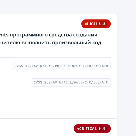
HIGH
8.8
nts программного средства создания
ушителю выполнить произвольный код
CVSS:3.x/AV:N/AC:L/PR:L/UI:N/S:U/C:H/I:H/A:H
CVSS:2.0/AV:N/AC:L/Au:S/C:C/I:C/A:C
CRITICAL
9.8