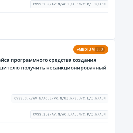
CVSS:2.0/AV:N/AC:L/Au:N/C:P/I:P/A:N
MEDIUM
5.3
йса программного средства создания
рушителю получить несанкционированный
CVSS:3.x/AV:N/AC:L/PR:N/UI:N/S:U/C:L/I:N/A:N
CVSS:2.0/AV:N/AC:L/Au:N/C:P/I:N/A:N