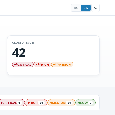
RU
EN
CLOSED ISSUES
42
CRITICAL
HIGH
MEDIUM
6
16
20
CRITICAL
HIGH
MEDIUM
LOW
6
16
20
0