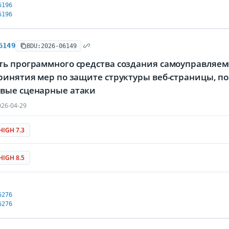
6196
6196
6149
BDU:2026-06149
ть программного средства создания самоуправляем
принятия мер по защите структуры веб-страницы,
вые сценарные атаки
26-04-29
HIGH 7.3
HIGH 8.5
6276
6276