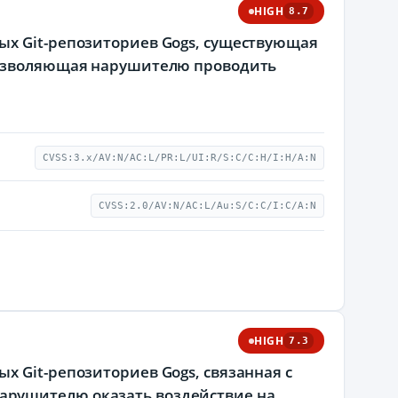
HIGH
8.7
ых Git-репозиториев Gogs, существующая
 позволяющая нарушителю проводить
CVSS:3.x/AV:N/AC:L/PR:L/UI:R/S:C/C:H/I:H/A:N
CVSS:2.0/AV:N/AC:L/Au:S/C:C/I:C/A:N
HIGH
7.3
х Git-репозиториев Gogs, связанная с
арушителю оказать воздействие на