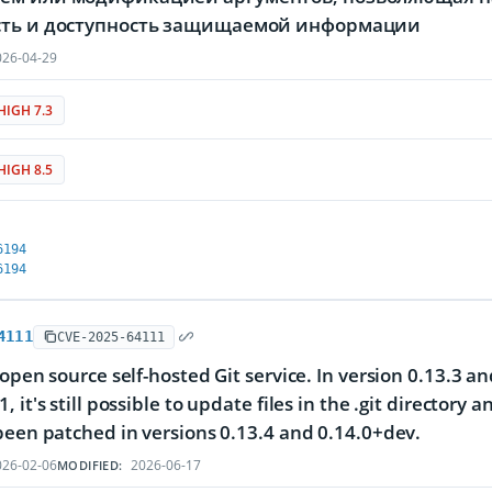
сть и доступность защищаемой информации
26-04-29
HIGH 7.3
HIGH 8.5
6194
6194
4111
CVE-2025-64111
 open source self-hosted Git service. In version 0.13.3 an
, it's still possible to update files in the .git directo
been patched in versions 0.13.4 and 0.14.0+dev.
26-02-06
2026-06-17
MODIFIED: