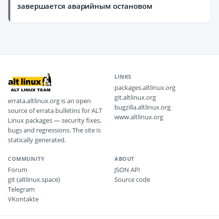
завершается аварийным остановом
LINKS
packages.altlinux.org
git.altlinux.org
errata.altlinux.org is an open
bugzilla.altlinux.org
source of errata bulletins for ALT
www.altlinux.org
Linux packages — security fixes,
bugs and regressions. The site is
statically generated.
COMMUNITY
ABOUT
Forum
JSON API
git (altlinux.space)
Source code
Telegram
VKontakte