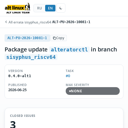
RU
EN
All errata
/
sisyphus_riscv64
/
ALT-PU-2026-10081-1
ALT-PU-2026-10081-1
Copy
Package update
in branch
alteratorctl
sisyphus_riscv64
VERSION
TASK
#0
0.4.0-alt1
PUBLISHED
MAX SEVERITY
2026-06-25
NONE
CLOSED ISSUES
3